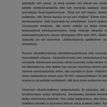
tarkoitettu” hän sanoo. Ja minä muistan niin aidosti sen opis
peitetty nyrkkeilyhanskoilla ettei hän enempää satuttaisi its
työmatkalla Slush-tapahtumassa. ”Soita kun työt loppuu, tärke
päätteeksi, että ”tämän kanssa on nyt vain elettävä”. Emme edes k
perheeseemme. Siitä huolimatta me pelkäämme. Suurin pelkom
Seuraavaksi mietimme, että emme millään voi tietää minkä
keskivaikeasti kehistysvammaisia, mutta molempi ääripäitä e
todennäköisyytemme olevan lähempänä 90% kuin 80%. Meille 
raskautta jos niin toivomme. Lähtökohtaisesti ajattelemme va
virheellinen.
Ravaan ultratutkimuksissa sikiötutkimusyksikössä eikä vauvasta 
huomattaisiin ultrassa. Jokaisella kerralla olen valmistautunut huo
ominaista. Nenäluukin kuvantuu vähän huonosti, mutta mikään näist
4d tutkimuksessa eikä lääkäri näe vauvan kasvoissa downin piirt
olemme valmistautuneita siihen, että vauvalla on down. Pelkään 
down-raskaudessa olevan jopa 30-40% raskausviikkojen 20 jälkee
downia ja nyt pelkään kuollakseni, että tämä down-poikamme k
Viimeinen ultraäänitutkimus raskausviikolla 36 paljastaa, ett
turvallisempaa syntyä lähipäivinä. Seuraavana päivänä menemm
täyttyy sekunnissa ihmisistä. Yksi vetää hälytysnarua, yksi riisu
mykkänä miestäni ja kyyneleet alkavat valua poskiani pitkin. Kysy