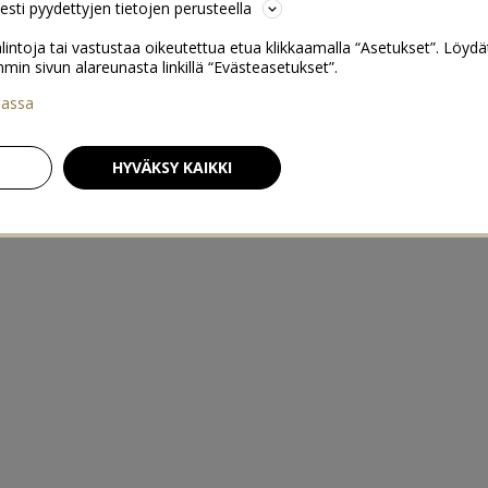
sesti pyydettyjen tietojen perusteella
lintoja tai vastustaa oikeutettua etua klikkaamalla “Asetukset”. Löydä
 sivun alareunasta linkillä “Evästeasetukset”.
iassa
HYVÄKSY KAIKKI