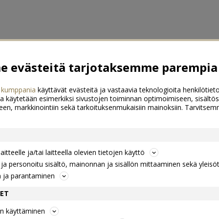
 evästeitä tarjotaksemme parempia 
 kumppania
käyttävät evästeitä ja vastaavia teknologioita henkilötieto
a käytetään esimerkiksi sivustojen toiminnan optimoimiseen, sisältös
een, markkinointiin sekä tarkoituksenmukaisiin mainoksiin. Tarvits
itteelle ja/tai laitteella olevien tietojen käyttö
a personoitu sisältö, mainonnan ja sisällön mittaaminen sekä yleisö
n ja parantaminen
DET
jen käyttäminen