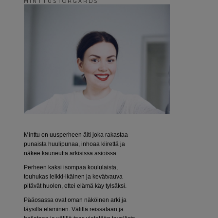
M I N T T U S T O R G Å R D S
Minttu on uusperheen äiti joka rakastaa
punaista huulipunaa, inhoaa kiirettä ja
näkee kauneutta arkisissa asioissa.
Perheen kaksi isompaa koululaista,
touhukas leikki-ikäinen ja kevätvauva
pitävät huolen, ettei elämä käy tylsäksi.
Pääosassa ovat oman näköinen arki ja
täysillä eläminen. Välillä reissataan ja