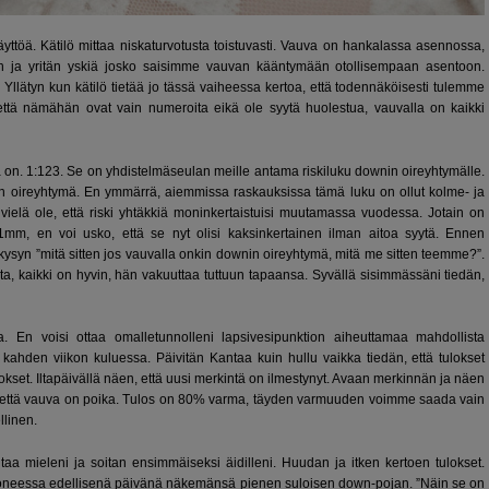
yttöä. Kätilö mittaa niskaturvotusta toistuvasti. Vauva on hankalassa asennossa,
yn ja yritän yskiä josko saisimme vauvan kääntymään otollisempaan asentoon.
llätyn kun kätilö tietää jo tässä vaiheessa kertoa, että todennäköisesti tulemme
tä nämähän ovat vain numeroita eikä ole syytä huolestua, vauvalla on kaikki
la on. 1:123. Se on yhdistelmäseulan meille antama riskiluku downin oireyhtymälle.
in oireyhtymä. En ymmärrä, aiemmissa raskauksissa tämä luku on ollut kolme- ja
ielä ole, että riski yhtäkkiä moninkertaistuisi muutamassa vuodessa. Jotain on
 1mm, en voi usko, että se nyt olisi kaksinkertainen ilman aitoa syytä. Ennen
n ”mitä sitten jos vauvalla onkin downin oireyhtymä, mitä me sitten teemme?”.
sta, kaikki on hyvin, hän vakuuttaa tuttuun tapaansa. Syvällä sisimmässäni tiedän,
. En voisi ottaa omalletunnolleni lapsivesipunktion aiheuttamaa mahdollista
ahden viikon kuluessa. Päivitän Kantaa kuin hullu vaikka tiedän, että tulokset
ulokset. Iltapäivällä näen, että uusi merkintä on ilmestynyt. Avaan merkinnän ja näen
e, että vauva on poika. Tulos on 80% varma, täyden varmuuden voimme saada vain
llinen.
a mieleni ja soitan ensimmäiseksi äidilleni. Huudan ja itken kertoen tulokset.
okoneessa edellisenä päivänä näkemänsä pienen suloisen down-pojan. ”Näin se on