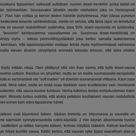
keluaikana tapaamani vaikeasti autistisen nuoren down-henkilön jonka kädet oli
eään lyömisellään. Seuraavaksi lähetän viestin miehelleni joka on Helsingissä
ää.” Pian hän soittaa ja kerron tiedon hänelle puhelimessa. Hän toteaa puhelun
eskustele toisesta vaihtoehdosta, meille on selvää, että tämä lapsi on tervetullut
me on vauvan mahdollinen sydänvika, jopa 50% down-vauvoista on sydänvika.
 ”tasoinen” kehitysvamma vauvallamme on. Suurinosa down-henkilöistä on
siintyy myös – toteaa perinnöllisyyslääkäri joka kertoo samalla laskeneensa
kerrotaan, että lapsivesipunktio voidaan tehdä myös myöhemmässä vaiheessa
uvalla olevan downin oireyhtymä emmekä tukeudu toivoon, että tulos olisikin
löydy mitään vikaa. Olen yllättynyt sillä olin ihan varma, että kyllä down-vauva
noihin uutisiin. Reisiluu on lyhyehkö, mutta se on meille suomalaisille persjaloille
ä ei varsinaisesti ole ”soft marker” eli downiin suoranaisesti viittaava. Käyn jopa
eitä. Minä näen, mutta en enää osaa itsekään sano kuvittelenko vain. Henkisesti
kuitenkin, että vauva kuolee kohtuun. Vanha tutkimus kertoo kohtukuoleman riskin
n. Minusta tuntuu oudolta, että aluksi pelkäsin kuollakseni vauvan mahdollista
uolee ennen kuin edes tapaamme hänet.
ä pelkoni ovat käymässä toteen. Istukan toiminta on hiipumassa ja vauvalle on
e käymään synnytysosastolla rutiini-käyrällä. 2 min käyrän alkamisesta huone
u vaatteitani ja laittaa kanyylia käteen, kolmas hälyttää lääkärin. Katson kauhusta
n hiljaa kuoliko vauva. Kätilö kertoo, että vauvan syke tippui vaarallisen alas ja