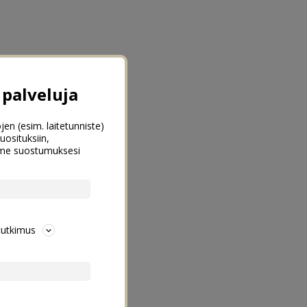
palveluja
jen (esim. laitetunniste)
uosituksiin,
emme suostumuksesi
tutkimus