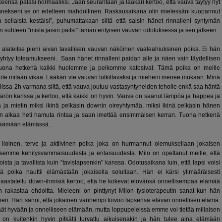
ensä palasi normaaliksi. Jään seurantaan ja lääkäri kertoo, että vauva täytyy nyt
onnekseni se on edelleen mahdollinen. Raskausaikana olin mielessäni kuopannut
sellaista kestäisi”, puhumattakaan siitä että saisin hänet rinnalleni syntymän
sen suhteen ”mistä jäisin paitsi” tämän erityisen vauvan odotuksessa ja sen jälkeen.
 alateitse pieni aivan tavallisen vauvan näköinen vaaleahiuksinen poika. Ei hän
ö yhtyy toteamukseeni. Saan hänet rinnalleni paidan alle ja näen vain täydellisen
 Tuona hetkenä kaikki huolemme ja pelkomme katosivat. Tämä poika on meille
ole mitään vikaa. Lääkäri vie vauvan tutkittavaksi ja mieheni menee mukaan. Minä
alissa 2h varmana siitä, että vauva joutuu vastasyntyneiden teholle enkä saa häntä
ärön kanssa ja kertoo, että kaikki on hyvin. Vauva on saanut lämpöä ja happea ja
ä ja mietin miksi ikinä pelkäsin downin oireyhtymää, miksi ikinä pelkäsin hänen
n alkaa heti hamuta rintaa ja saan imettää ensimmäisen kerran. Tuona hetkenä
rjäämään elämässä.
loinen, terve ja aktiivinen poika joka on hurmannut olemuksellaan jokaisen
semme kehitysvammaisuudesta ja erilaisuudesta. Milo on opettanut meille, että
a ja tavallista kuin ”tavislapsenkin” kanssa. Odotusaikana luin, että lapsi voisi
poika nauttii elämästään jokaisella solullaan. Hän ei kärsi ylimääräisesti
haastateltu down-ihmisiä kertoo, että he kokevat elövänsä onnellisempaa elämää
 rakastaa ehdoitta. Mieleeni on pinttynyt Milon fysioterapeutin sanat kun hän
äinen. Hän sanoi, että jokainen vanhempi toivoo lapsensa elävän onnellisen elämä.
ät hyvään ja onnelliseen elämään, mutta loppupeleissä emme voi tietää millaisen
 kuitenkin hyvin pitkälti turvattu aikuisenakin ja hän tulee aina elämään