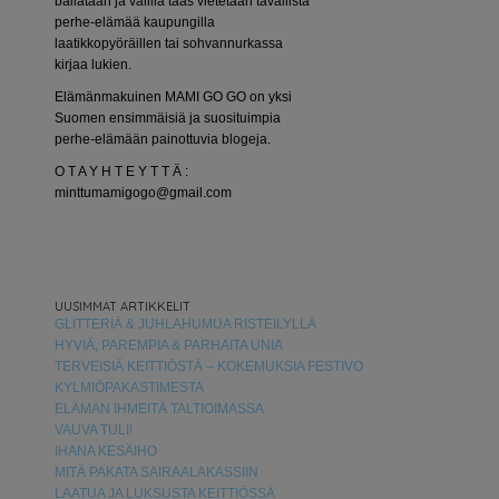
bailataan ja välillä taas vietetään tavallista
perhe-elämää kaupungilla
laatikkopyöräillen tai sohvannurkassa
kirjaa lukien.
Elämänmakuinen MAMI GO GO on yksi
Suomen ensimmäisiä ja suosituimpia
perhe-elämään painottuvia blogeja.
O T A Y H T E Y T T Ä :
minttumamigogo@gmail.com
UUSIMMAT ARTIKKELIT
GLITTERIÄ & JUHLAHUMUA RISTEILYLLÄ
HYVIÄ, PAREMPIA & PARHAITA UNIA
TERVEISIÄ KEITTIÖSTÄ – KOKEMUKSIA FESTIVO
KYLMIÖPAKASTIMESTA
ELÄMÄN IHMEITÄ TALTIOIMASSA
VAUVA TULI!
IHANA KESÄIHO
MITÄ PAKATA SAIRAALAKASSIIN
LAATUA JA LUKSUSTA KEITTIÖSSÄ