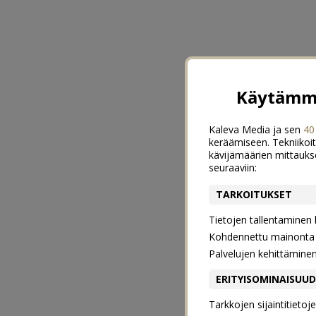
Käytämme
Kaleva Media ja sen
40
keräämiseen. Tekniikoit
kävijämäärien mittauks
seuraaviin:
TARKOITUKSET
Tietojen tallentaminen la
Kohdennettu mainonta j
Palvelujen kehittämine
ERITYISOMINAISUU
Tarkkojen sijaintitieto