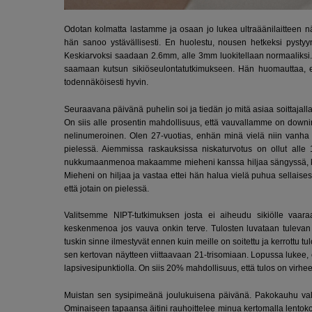
Odotan kolmatta lastamme ja osaan jo lukea ultraäänilaitteen nä
hän sanoo ystävällisesti. En huolestu, nousen hetkeksi pysty
Keskiarvoksi saadaan 2.6mm, alle 3mm luokitellaan normaaliksi. Y
saamaan kutsun sikiöseulontatutkimukseen. Hän huomauttaa, et
todennäköisesti hyvin.
Seuraavana päivänä puhelin soi ja tiedän jo mitä asiaa soittajal
On siis alle prosentin mahdollisuus, että vauvallamme on down
nelinumeroinen. Olen 27-vuotias, enhän minä vielä niin vanha v
pielessä. Aiemmissa raskauksissa niskaturvotus on ollut alle
nukkumaanmenoa makaamme mieheni kanssa hiljaa sängyssä, kysy
Mieheni on hiljaa ja vastaa ettei hän halua vielä puhua sellaise
että jotain on pielessä.
Valitsemme NIPT-tutkimuksen josta ei aiheudu sikiölle vaaraa
keskenmenoa jos vauva onkin terve. Tulosten luvataan tulevan k
tuskin sinne ilmestyvät ennen kuin meille on soitettu ja kerrottu t
sen kertovan näytteen viittaavaan 21-trisomiaan. Lopussa luke
lapsivesipunktiolla. On siis 20% mahdollisuus, että tulos on virhee
Muistan sen sysipimeänä joulukuisena päivänä. Pakokauhu valta
Ominaiseen tapaansa äitini rauhoittelee minua kertomalla lent