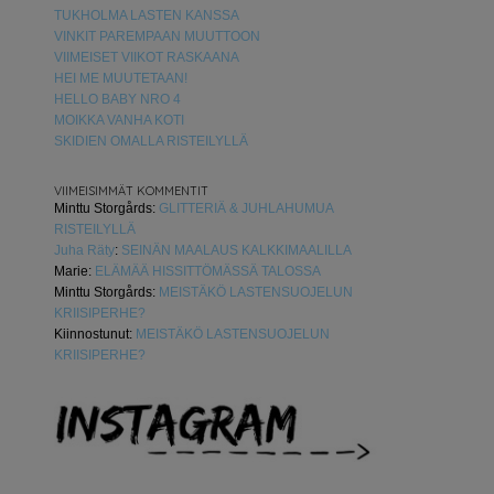
TUKHOLMA LASTEN KANSSA
VINKIT PAREMPAAN MUUTTOON
VIIMEISET VIIKOT RASKAANA
HEI ME MUUTETAAN!
HELLO BABY NRO 4
MOIKKA VANHA KOTI
SKIDIEN OMALLA RISTEILYLLÄ
VIIMEISIMMÄT KOMMENTIT
Minttu Storgårds
:
GLITTERIÄ & JUHLAHUMUA
RISTEILYLLÄ
Juha Räty
:
SEINÄN MAALAUS KALKKIMAALILLA
Marie
:
ELÄMÄÄ HISSITTÖMÄSSÄ TALOSSA
Minttu Storgårds
:
MEISTÄKÖ LASTENSUOJELUN
KRIISIPERHE?
Kiinnostunut
:
MEISTÄKÖ LASTENSUOJELUN
KRIISIPERHE?