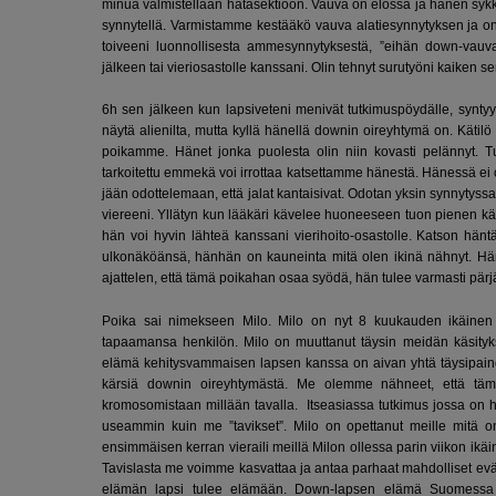
minua valmistellaan hätäsektioon. Vauva on elossa ja hänen sykke
synnytellä. Varmistamme kestääkö vauva alatiesynnytyksen ja 
toiveeni luonnollisesta ammesynnytyksestä, ”eihän down-vauva 
jälkeen tai vieriosastolle kanssani. Olin tehnyt surutyöni kaiken 
6h sen jälkeen kun lapsiveteni menivät tutkimuspöydälle, syntyy
näytä alienilta, mutta kyllä hänellä downin oireyhtymä on. Kätil
poikamme. Hänet jonka puolesta olin niin kovasti pelännyt.
tarkoitettu emmekä voi irrottaa katsettamme hänestä. Hänessä ei 
jään odottelemaan, että jalat kantaisivat. Odotan yksin synnytyss
viereeni. Yllätyn kun lääkäri kävelee huoneeseen tuon pienen kä
hän voi hyvin lähteä kanssani vierihoito-osastolle. Katson hänt
ulkonäköänsä, hänhän on kauneinta mitä olen ikinä nähnyt. Hä
ajattelen, että tämä poikahan osaa syödä, hän tulee varmasti pä
Poika sai nimekseen Milo. Milo on nyt 8 kuukauden ikäinen i
tapaamansa henkilön. Milo on muuttanut täysin meidän käsityk
elämä kehitysvammaisen lapsen kanssa on aivan yhtä täysipainoist
kärsiä downin oireyhtymästä. Me olemme nähneet, että tämä 
kromosomistaan millään tavalla. Itseasiassa tutkimus jossa on 
useammin kuin me ”tavikset”. Milo on opettanut meille mitä on
ensimmäisen kerran vieraili meillä Milon ollessa parin viikon ik
Tavislasta me voimme kasvattaa ja antaa parhaat mahdolliset evä
elämän lapsi tulee elämään. Down-lapsen elämä Suomessa on