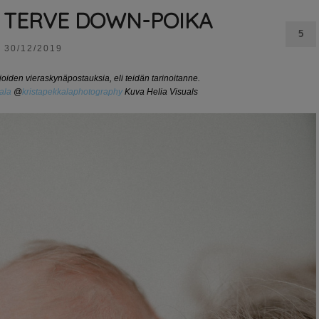
I TERVE DOWN-POIKA
5
30/12/2019
joiden vieraskynäpostauksia, eli teidän tarinoitanne.
ala
@
kristapekkalaphotography
Kuva Helia Visuals