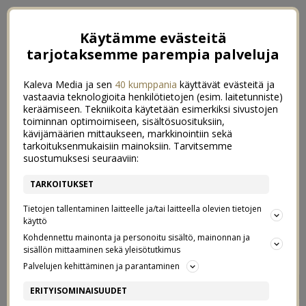
Käytämme evästeitä
tarjotaksemme parempia palveluja
Kaleva Media ja sen
40 kumppania
käyttävät evästeitä ja
vastaavia teknologioita henkilötietojen (esim. laitetunniste)
keräämiseen. Tekniikoita käytetään esimerkiksi sivustojen
toiminnan optimoimiseen, sisältösuosituksiin,
kävijämäärien mittaukseen, markkinointiin sekä
tarkoituksenmukaisiin mainoksiin. Tarvitsemme
suostumuksesi seuraaviin:
TARKOITUKSET
Tietojen tallentaminen laitteelle ja/tai laitteella olevien tietojen
käyttö
Kohdennettu mainonta ja personoitu sisältö, mainonnan ja
sisällön mittaaminen sekä yleisötutkimus
Palvelujen kehittäminen ja parantaminen
KUVAMATKAPÄIVÄKIRJA
2
ERITYISOMINAISUUDET
25/06/2019