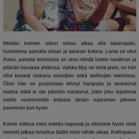
Meidän kolmen viikon reissu alkaa olla takanapäin,
huomenna aamulla ollaan jo takaisin kotona. Loma on ollut
ihana, parasta reissuissa on aina nähdä lasten nauttivan ja
pitävän hauskaa yhdessä. Vaikka Myy on vielä pieni, on hän
ollut kovasti mukana isoveljien sekä serkkujen menoissa.
Öisin hän on puolestaan tehnyt hampaita ja tankannut
maitoa mikä ei ole päivisin maistunut, joten joku lepoloma
meille vanhemmille kelpaisi tämän rupeaman jälkeen
paremmin kun hyvin.
Kolme viikkoa meni todella nopeasti ja olisimme hyvin vielä
voineet jatkaa lomailua täällä vielä vähän aikaa. Kotiinpaluu