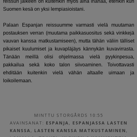
reissun jälkeen on kuitenkin myös aina ihanaa, etenkin kun
Suomen kesä on yksi lempiasioistani.
Palaan Espanjan reissuumme varmasti vielä muutaman
postauksen verran (muutama paikkasuositus sekä vinkkejä
vauvan kanssa matkustamiseen), mutta tähän väliin tälliset
pikaiset kuulumiset ja kuvapläjäys kännykän kuvavirrasta.
Tänään meillä olisi ohjelmassa vielä pyykinpesua,
pakkailua sekä koko talon siivoaminen. Toivottavasti
ehditään kuitenkin vielä vähän altaalle uimaan ja
loikoilemaan.
MINTTU STORGÅRDS 10:55
AVAINSANAT:
ESPANJA
,
ESPANJASSA LASTEN
KANSSA
,
LASTEN KANSSA MATKUSTAMINEN
,