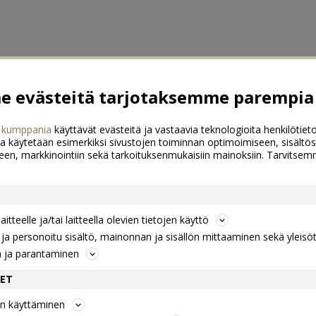
 evästeitä tarjotaksemme parempia 
 kumppania
käyttävät evästeitä ja vastaavia teknologioita henkilötieto
a käytetään esimerkiksi sivustojen toiminnan optimoimiseen, sisältös
een, markkinointiin sekä tarkoituksenmukaisiin mainoksiin. Tarvits
itteelle ja/tai laitteella olevien tietojen käyttö
a personoitu sisältö, mainonnan ja sisällön mittaaminen sekä yleisö
n ja parantaminen
DET
jen käyttäminen