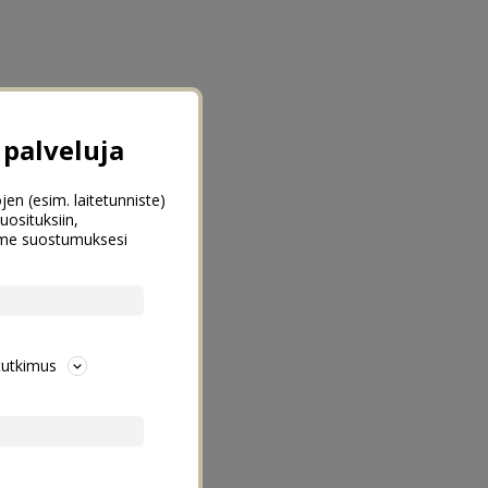
palveluja
jen (esim. laitetunniste)
uosituksiin,
emme suostumuksesi
tutkimus