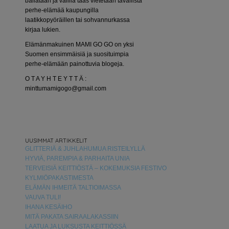
bailataan ja välillä taas vietetään tavallista
perhe-elämää kaupungilla
laatikkopyöräillen tai sohvannurkassa
kirjaa lukien.
Elämänmakuinen MAMI GO GO on yksi
Suomen ensimmäisiä ja suosituimpia
perhe-elämään painottuvia blogeja.
O T A Y H T E Y T T Ä :
minttumamigogo@gmail.com
UUSIMMAT ARTIKKELIT
GLITTERIÄ & JUHLAHUMUA RISTEILYLLÄ
HYVIÄ, PAREMPIA & PARHAITA UNIA
TERVEISIÄ KEITTIÖSTÄ – KOKEMUKSIA FESTIVO
KYLMIÖPAKASTIMESTA
ELÄMÄN IHMEITÄ TALTIOIMASSA
VAUVA TULI!
IHANA KESÄIHO
MITÄ PAKATA SAIRAALAKASSIIN
LAATUA JA LUKSUSTA KEITTIÖSSÄ