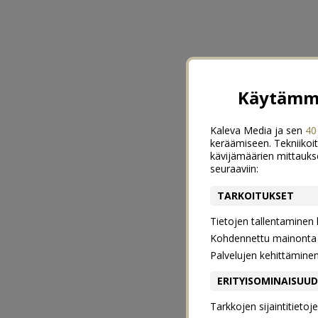
Käytämme
Kaleva Media ja sen
40
keräämiseen. Tekniikoit
kävijämäärien mittauks
seuraaviin:
TARKOITUKSET
Tietojen tallentaminen la
Kohdennettu mainonta j
Palvelujen kehittämine
ERITYISOMINAISUU
Tarkkojen sijaintitieto