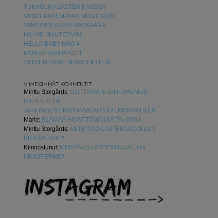
TUKHOLMA LASTEN KANSSA
VINKIT PAREMPAAN MUUTTOON
VIIMEISET VIIKOT RASKAANA
HEI ME MUUTETAAN!
HELLO BABY NRO 4
MOIKKA VANHA KOTI
SKIDIEN OMALLA RISTEILYLLÄ
VIIMEISIMMÄT KOMMENTIT
Minttu Storgårds
:
GLITTERIÄ & JUHLAHUMUA
RISTEILYLLÄ
Juha Räty
:
SEINÄN MAALAUS KALKKIMAALILLA
Marie
:
ELÄMÄÄ HISSITTÖMÄSSÄ TALOSSA
Minttu Storgårds
:
MEISTÄKÖ LASTENSUOJELUN
KRIISIPERHE?
Kiinnostunut
:
MEISTÄKÖ LASTENSUOJELUN
KRIISIPERHE?