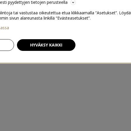
sesti pyydettyjen tietojen perusteella
lintoja tai vastustaa oikeutettua etua klikkaamalla “Asetukset”. Löydä
 sivun alareunasta linkillä “Evästeasetukset”.
iassa
HYVÄKSY KAIKKI