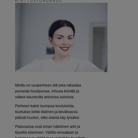
M I N T T U S T O R G Å R D S
Minttu on uusperheen äiti joka rakastaa
punaista huulipunaa, inhoaa kiirettä ja
näkee kauneutta arkisissa asioissa.
Perheen kaksi isompaa koululaista,
touhukas leikki-ikäinen ja kevätvauva
pitävät huolen, ettei elämä käy tylsäksi.
Pääosassa ovat oman näköinen arki ja
täysillä eläminen. Välillä reissataan ja