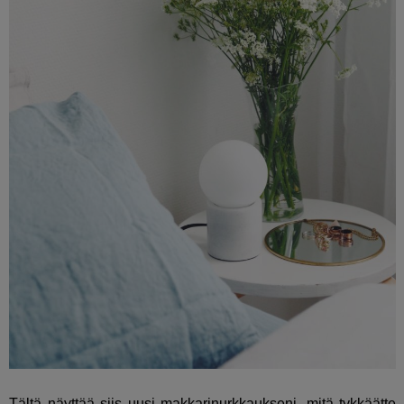
Tältä näyttää siis uusi makkarinurkkaukseni, mitä tykkäätte