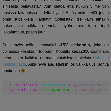
sinisestä pellavasta? Voin kertoa että nukuin viime yön
uusissa lakanoissa todella hyvin! Entäs onko teillä jotain
omia suosikkeja Habitatin tuotteista? Itse käyn ainakin
hakemassa olkkariin vielä myöhemmin tuon top6
jalkalampun, päätin juuri!
Sain myös teille jaettavaksi
-15% alekoodin
, joka on
voimassa kesäkuun loppuun. Koodilla
kesa2016
saatte siis
alennuksen kaikista normaalihintaisista tuotteista
Habitatin
nettikaupasta
. Aika hyvä ale, etenkin jos vaikka uusi sohva
houkuttaa
Seuraa blogiani 
Blogilistalla
, 
Bloglovinissa
 ja 
Face
Löydät minut myös 
Instagramista
, 
Twitteristä
 ja 
Pint