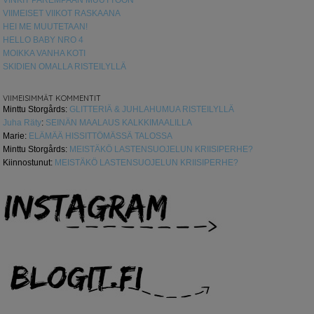
VIIMEISET VIIKOT RASKAANA
HEI ME MUUTETAAN!
HELLO BABY NRO 4
MOIKKA VANHA KOTI
SKIDIEN OMALLA RISTEILYLLÄ
VIIMEISIMMÄT KOMMENTIT
Minttu Storgårds
:
GLITTERIÄ & JUHLAHUMUA RISTEILYLLÄ
Juha Räty
:
SEINÄN MAALAUS KALKKIMAALILLA
Marie
:
ELÄMÄÄ HISSITTÖMÄSSÄ TALOSSA
Minttu Storgårds
:
MEISTÄKÖ LASTENSUOJELUN KRIISIPERHE?
Kiinnostunut
:
MEISTÄKÖ LASTENSUOJELUN KRIISIPERHE?