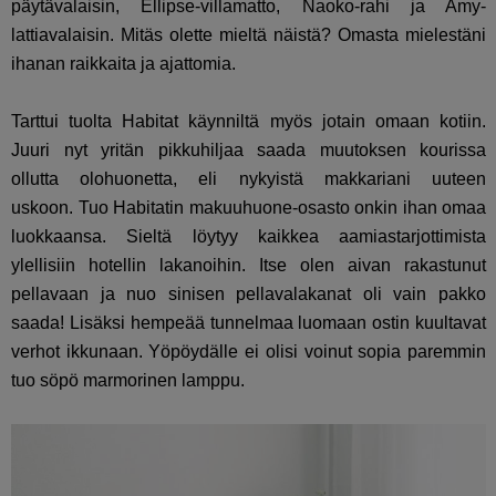
päytävalaisin, Ellipse-villamatto, Naoko-rahi ja Amy-
lattiavalaisin. Mitäs olette mieltä näistä? Omasta mielestäni
ihanan raikkaita ja ajattomia.
Tarttui tuolta Habitat käynniltä myös jotain omaan kotiin.
Juuri nyt yritän pikkuhiljaa saada muutoksen kourissa
ollutta olohuonetta, eli nykyistä makkariani uuteen
uskoon. Tuo Habitatin makuuhuone-osasto onkin ihan omaa
luokkaansa. Sieltä löytyy kaikkea aamiastarjottimista
ylellisiin hotellin lakanoihin. Itse olen aivan rakastunut
pellavaan ja nuo sinisen pellavalakanat oli vain pakko
saada! Lisäksi hempeää tunnelmaa luomaan ostin kuultavat
verhot ikkunaan. Yöpöydälle ei olisi voinut sopia paremmin
tuo söpö marmorinen lamppu.