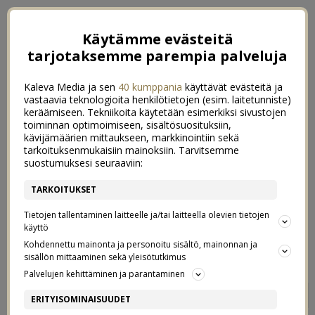
Käytämme evästeitä
tarjotaksemme parempia palveluja
Kaleva Media ja sen
40 kumppania
käyttävät evästeitä ja
vastaavia teknologioita henkilötietojen (esim. laitetunniste)
keräämiseen. Tekniikoita käytetään esimerkiksi sivustojen
toiminnan optimoimiseen, sisältösuosituksiin,
kävijämäärien mittaukseen, markkinointiin sekä
tarkoituksenmukaisiin mainoksiin. Tarvitsemme
suostumuksesi seuraaviin:
TARKOITUKSET
Tietojen tallentaminen laitteelle ja/tai laitteella olevien tietojen
käyttö
Kohdennettu mainonta ja personoitu sisältö, mainonnan ja
sisällön mittaaminen sekä yleisötutkimus
Palvelujen kehittäminen ja parantaminen
SINISET PELLAVALAKANAT JA
0
ERITYISOMINAISUUDET
MUITA SUOSIKKEJA