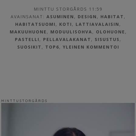
MINTTU STORGÅRDS 11:59
AVAINSANAT:
ASUMINEN
,
DESIGN
,
HABITAT
,
HABITATSUOMI
,
KOTI
,
LATTIAVALAISIN
,
MAKUUHUONE
,
MODUULISOHVA
,
OLOHUONE
,
PASTELLI
,
PELLAVALAKANAT
,
SISUSTUS
,
SUOSIKIT
,
TOP6
,
YLEINEN
KOMMENTOI
M I N T T U S T O R G Å R D S