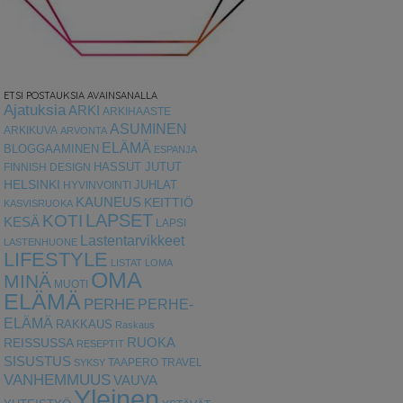
ETSI POSTAUKSIA AVAINSANALLA
Ajatuksia
ARKI
ARKIHAASTE
ASUMINEN
ARKIKUVA
ARVONTA
ELÄMÄ
BLOGGAAMINEN
ESPANJA
HASSUT JUTUT
FINNISH DESIGN
HELSINKI
HYVINVOINTI
JUHLAT
KAUNEUS
KEITTIÖ
KASVISRUOKA
LAPSET
KOTI
KESÄ
LAPSI
Lastentarvikkeet
LASTENHUONE
LIFESTYLE
LISTAT
LOMA
OMA
MINÄ
MUOTI
ELÄMÄ
PERHE
PERHE-
ELÄMÄ
RAKKAUS
Raskaus
RUOKA
REISSUSSA
RESEPTIT
SISUSTUS
TAAPERO
TRAVEL
SYKSY
VANHEMMUUS
VAUVA
Yleinen