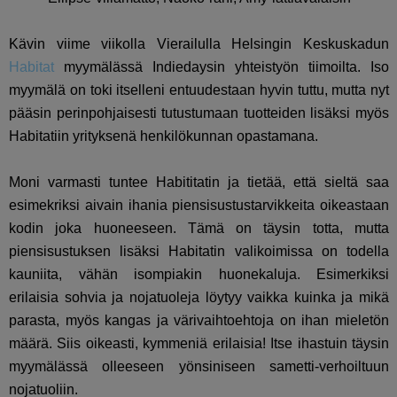
Kävin viime viikolla Vierailulla Helsingin Keskuskadun
Habitat
myymälässä Indiedaysin yhteistyön tiimoilta. Iso
myymälä on toki itselleni entuudestaan hyvin tuttu, mutta nyt
pääsin perinpohjaisesti tutustumaan tuotteiden lisäksi myös
Habitatiin yrityksenä henkilökunnan opastamana.
Moni varmasti tuntee Habititatin ja tietää, että sieltä saa
esimekriksi aivain ihania piensisustustarvikkeita oikeastaan
kodin joka huoneeseen. Tämä on täysin totta, mutta
piensisustuksen lisäksi Habitatin valikoimissa on todella
kauniita, vähän isompiakin huonekaluja. Esimerkiksi
erilaisia sohvia ja nojatuoleja löytyy vaikka kuinka ja mikä
parasta, myös kangas ja värivaihtoehtoja on ihan mieletön
määrä. Siis oikeasti, kymmeniä erilaisia! Itse ihastuin täysin
myymälässä olleeseen yönsiniseen sametti-verhoiltuun
nojatuoliin.