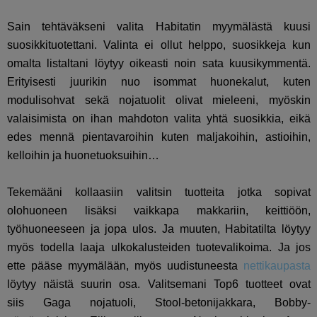
Sain tehtäväkseni valita Habitatin myymälästä kuusi
suosikkituotettani. Valinta ei ollut helppo, suosikkeja kun
omalta listaltani löytyy oikeasti noin sata kuusikymmentä.
Erityisesti juurikin nuo isommat huonekalut, kuten
modulisohvat sekä nojatuolit olivat mieleeni, myöskin
valaisimista on ihan mahdoton valita yhtä suosikkia, eikä
edes mennä pientavaroihin kuten maljakoihin, astioihin,
kelloihin ja huonetuoksuihin…
Tekemääni kollaasiin valitsin tuotteita jotka sopivat
olohuoneen lisäksi vaikkapa makkariin, keittiöön,
työhuoneeseen ja jopa ulos. Ja muuten, Habitatilta löytyy
myös todella laaja ulkokalusteiden tuotevalikoima. Ja jos
ette pääse myymälään, myös uudistuneesta
nettikaupasta
löytyy näistä suurin osa. Valitsemani Top6 tuotteet ovat
siis
Gaga nojatuoli, Stool-betonijakkara, Bobby-