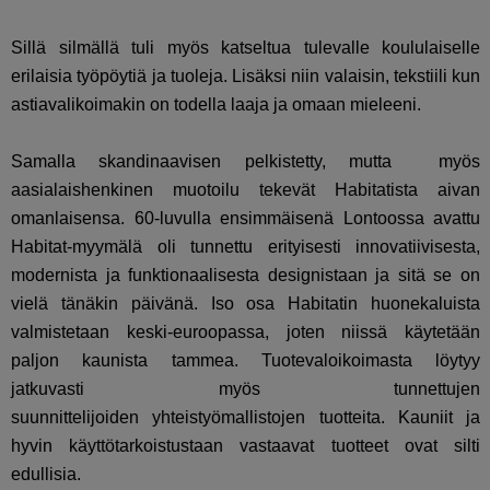
Sillä silmällä tuli myös katseltua tulevalle koululaiselle
erilaisia työpöytiä ja tuoleja. Lisäksi niin valaisin, tekstiili kun
astiavalikoimakin on todella laaja ja omaan mieleeni.
Samalla skandinaavisen pelkistetty, mutta myös
aasialaishenkinen muotoilu tekevät Habitatista aivan
omanlaisensa. 60-luvulla ensimmäisenä Lontoossa avattu
Habitat-myymälä oli
tunnettu erityisesti innovatiivisesta,
modernista ja funktionaalisesta designistaan ja sitä se on
vielä tänäkin päivänä. Iso osa Habitatin huonekaluista
valmistetaan keski-euroopassa, joten niissä käytetään
paljon kaunista tammea. Tuotevaloikoimasta löytyy
jatkuvasti myös tunnettujen
suunnittelijoiden yhteistyömallistojen tuotteita. Kauniit ja
hyvin käyttötarkoistustaan vastaavat tuotteet ovat silti
edullisia.