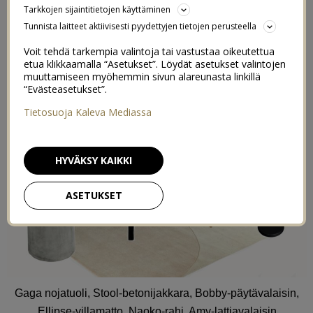
Tarkkojen sijaintitietojen käyttäminen
13/06/2016
Tunnista laitteet aktiivisesti pyydettyjen tietojen perusteella
Voit tehdä tarkempia valintoja tai vastustaa oikeutettua
etua klikkaamalla “Asetukset”. Löydät asetukset valintojen
muuttamiseen myöhemmin sivun alareunasta linkillä
“Evästeasetukset”.
Tietosuoja Kaleva Mediassa
HYVÄKSY KAIKKI
ASETUKSET
Gaga nojatuoli, Stool-betonijakkara, Bobby-päytävalaisin,
Ellipse-villamatto, Naoko-rahi, Amy-lattiavalaisin