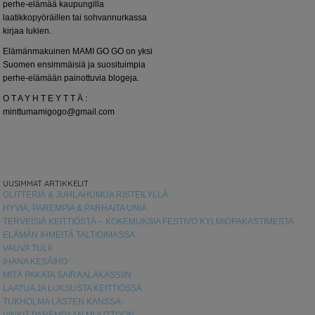
perhe-elämää kaupungilla
laatikkopyöräillen tai sohvannurkassa
kirjaa lukien.
Elämänmakuinen MAMI GO GO on yksi
Suomen ensimmäisiä ja suosituimpia
perhe-elämään painottuvia blogeja.
O T A Y H T E Y T T Ä :
minttumamigogo@gmail.com
UUSIMMAT ARTIKKELIT
GLITTERIÄ & JUHLAHUMUA RISTEILYLLÄ
HYVIÄ, PAREMPIA & PARHAITA UNIA
TERVEISIÄ KEITTIÖSTÄ – KOKEMUKSIA FESTIVO KYLMIÖPAKASTIMESTA
ELÄMÄN IHMEITÄ TALTIOIMASSA
VAUVA TULI!
IHANA KESÄIHO
MITÄ PAKATA SAIRAALAKASSIIN
LAATUA JA LUKSUSTA KEITTIÖSSÄ
TUKHOLMA LASTEN KANSSA
VINKIT PAREMPAAN MUUTTOON