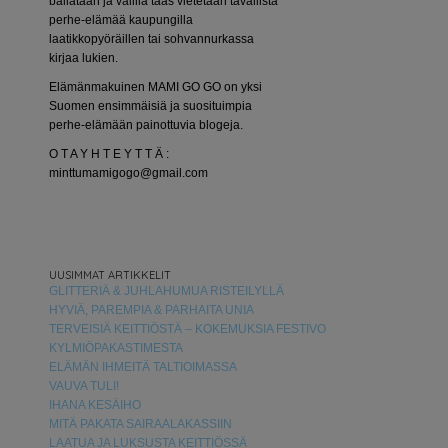
bailataan ja välillä taas vietetään tavallista
perhe-elämää kaupungilla
laatikkopyöräillen tai sohvannurkassa
kirjaa lukien.
Elämänmakuinen MAMI GO GO on yksi
Suomen ensimmäisiä ja suosituimpia
perhe-elämään painottuvia blogeja.
O T A Y H T E Y T T Ä :
minttumamigogo@gmail.com
UUSIMMAT ARTIKKELIT
GLITTERIÄ & JUHLAHUMUA RISTEILYLLÄ
HYVIÄ, PAREMPIA & PARHAITA UNIA
TERVEISIÄ KEITTIÖSTÄ – KOKEMUKSIA FESTIVO
KYLMIÖPAKASTIMESTA
ELÄMÄN IHMEITÄ TALTIOIMASSA
VAUVA TULI!
IHANA KESÄIHO
MITÄ PAKATA SAIRAALAKASSIIN
LAATUA JA LUKSUSTA KEITTIÖSSÄ