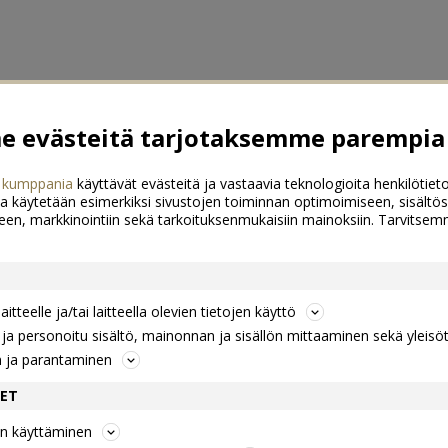
 evästeitä tarjotaksemme parempia 
 kumppania
käyttävät evästeitä ja vastaavia teknologioita henkilötieto
a käytetään esimerkiksi sivustojen toiminnan optimoimiseen, sisältös
een, markkinointiin sekä tarkoituksenmukaisiin mainoksiin. Tarvits
itteelle ja/tai laitteella olevien tietojen käyttö
a personoitu sisältö, mainonnan ja sisällön mittaaminen sekä yleisö
n ja parantaminen
DET
jen käyttäminen