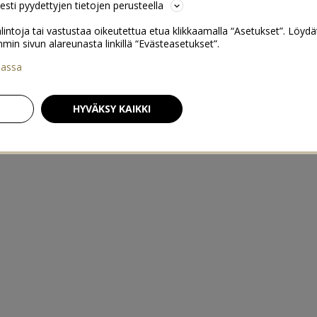
sesti pyydettyjen tietojen perusteella
lintoja tai vastustaa oikeutettua etua klikkaamalla “Asetukset”. Löydä
 sivun alareunasta linkillä “Evästeasetukset”.
iassa
HYVÄKSY KAIKKI