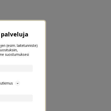
palveluja
jen (esim. laitetunniste)
uosituksiin,
emme suostumuksesi
tutkimus