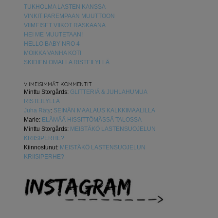
TUKHOLMA LASTEN KANSSA
VINKIT PAREMPAAN MUUTTOON
VIIMEISET VIIKOT RASKAANA
HEI ME MUUTETAAN!
HELLO BABY NRO 4
MOIKKA VANHA KOTI
SKIDIEN OMALLA RISTEILYLLÄ
VIIMEISIMMÄT KOMMENTIT
Minttu Storgårds
:
GLITTERIÄ & JUHLAHUMUA
RISTEILYLLÄ
Juha Räty
:
SEINÄN MAALAUS KALKKIMAALILLA
Marie
:
ELÄMÄÄ HISSITTÖMÄSSÄ TALOSSA
Minttu Storgårds
:
MEISTÄKÖ LASTENSUOJELUN
KRIISIPERHE?
Kiinnostunut
:
MEISTÄKÖ LASTENSUOJELUN
KRIISIPERHE?