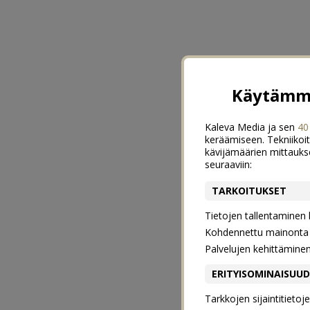
Käytämme
Kaleva Media ja sen
40
keräämiseen. Tekniikoit
kävijämäärien mittauks
seuraaviin:
TARKOITUKSET
Tietojen tallentaminen la
Kohdennettu mainonta j
Palvelujen kehittämine
ERITYISOMINAISUU
Tarkkojen sijaintitieto