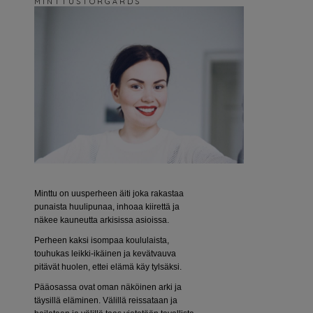
M I N T T U S T O R G Å R D S
Minttu on uusperheen äiti joka rakastaa
punaista huulipunaa, inhoaa kiirettä ja
näkee kauneutta arkisissa asioissa.
Perheen kaksi isompaa koululaista,
touhukas leikki-ikäinen ja kevätvauva
pitävät huolen, ettei elämä käy tylsäksi.
Pääosassa ovat oman näköinen arki ja
täysillä eläminen. Välillä reissataan ja