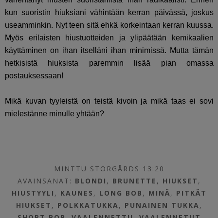
kun suoristin hiuksiani vähintään kerran päivässä, joskus
useamminkin. Nyt teen sitä ehkä korkeintaan kerran kuussa.
Myös erilaisten hiustuotteiden ja ylipäätään kemikaalien
käyttäminen on ihan itselläni ihan minimissä. Mutta tämän
hetkisistä hiuksista paremmin lisää pian omassa
postauksessaan!
Mikä kuvan tyyleistä on teistä kivoin ja mikä taas ei sovi
mielestänne minulle yhtään?
MINTTU STORGÅRDS 13:20
AVAINSANAT:
BLONDI
,
BRUNETTE
,
HIUKSET
,
HIUSTYYLI
,
KAUNES
,
LONG BOB
,
MINÄ
,
PITKÄT
HIUKSET
,
POLKKATUKKA
,
PUNAINEN TUKKA
,
SHORT BOB
,
VAALENNETTU
,
VAALENNETUT