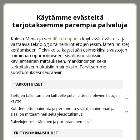
Käytämme evästeitä
tarjotaksemme parempia palveluja
Kaleva Media ja sen
40 kumppania
käyttävät evästeitä ja
vastaavia teknologioita henkilötietojen (esim. laitetunniste)
keräämiseen. Tekniikoita käytetään esimerkiksi sivustojen
toiminnan optimoimiseen, sisältösuosituksiin,
kävijämäärien mittaukseen, markkinointiin sekä
tarkoituksenmukaisiin mainoksiin. Tarvitsemme
suostumuksesi seuraaviin:
TARKOITUKSET
Tietojen tallentaminen laitteelle ja/tai laitteella olevien tietojen
käyttö
Kohdennettu mainonta ja personoitu sisältö, mainonnan ja
sisällön mittaaminen sekä yleisötutkimus
Palvelujen kehittäminen ja parantaminen
HIUSTYYLEJÄ VUOSIEN
5
ERITYISOMINAISUUDET
VARRELTA