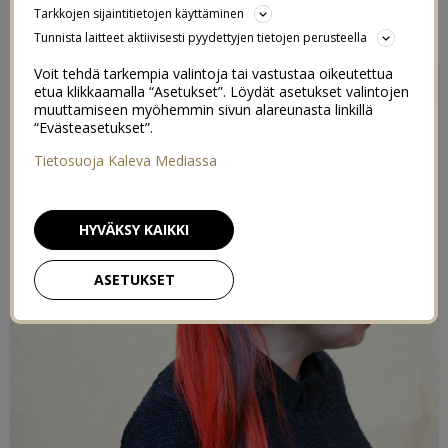
Tarkkojen sijaintitietojen käyttäminen
31/03/2019
Tunnista laitteet aktiivisesti pyydettyjen tietojen perusteella
Voit tehdä tarkempia valintoja tai vastustaa oikeutettua
etua klikkaamalla “Asetukset”. Löydät asetukset valintojen
muuttamiseen myöhemmin sivun alareunasta linkillä
“Evästeasetukset”.
Tietosuoja Kaleva Mediassa
HYVÄKSY KAIKKI
ASETUKSET