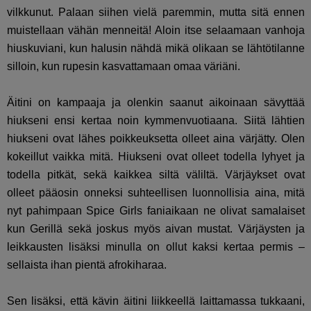
vilkkunut. Palaan siihen vielä paremmin, mutta sitä ennen
muistellaan vähän menneitä! Aloin itse selaamaan vanhoja
hiuskuviani, kun halusin nähdä mikä olikaan se lähtötilanne
silloin, kun rupesin kasvattamaan omaa väriäni.
Äitini on kampaaja ja olenkin saanut aikoinaan sävyttää
hiukseni ensi kertaa noin kymmenvuotiaana. Siitä lähtien
hiukseni ovat lähes poikkeuksetta olleet aina värjätty. Olen
kokeillut vaikka mitä. Hiukseni ovat olleet todella lyhyet ja
todella pitkät, sekä kaikkea siltä väliltä. Värjäykset ovat
olleet pääosin onneksi suhteellisen luonnollisia aina, mitä
nyt pahimpaan Spice Girls faniaikaan ne olivat samalaiset
kun Gerillä sekä joskus myös aivan mustat. Värjäysten ja
leikkausten lisäksi minulla on ollut kaksi kertaa permis –
sellaista ihan pientä afrokiharaa.
Sen lisäksi, että kävin äitini liikkeellä laittamassa tukkaani,