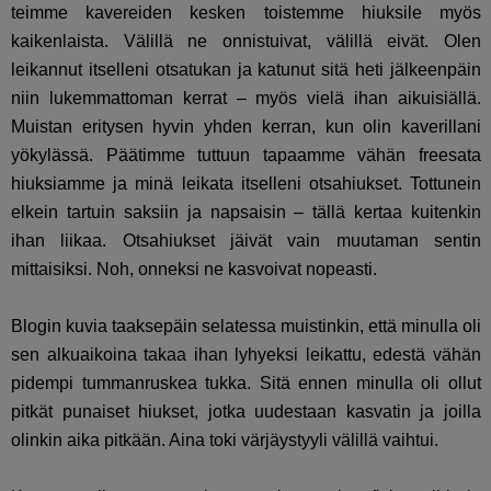
teimme kavereiden kesken toistemme hiuksile myös
kaikenlaista. Välillä ne onnistuivat, välillä eivät. Olen
leikannut itselleni otsatukan ja katunut sitä heti jälkeenpäin
niin lukemmattoman kerrat – myös vielä ihan aikuisiällä.
Muistan eritysen hyvin yhden kerran, kun olin kaverillani
yökylässä. Päätimme tuttuun tapaamme vähän freesata
hiuksiamme ja minä leikata itselleni otsahiukset. Tottunein
elkein tartuin saksiin ja napsaisin – tällä kertaa kuitenkin
ihan liikaa. Otsahiukset jäivät vain muutaman sentin
mittaisiksi. Noh, onneksi ne kasvoivat nopeasti.
Blogin kuvia taaksepäin selatessa muistinkin, että minulla oli
sen alkuaikoina takaa ihan lyhyeksi leikattu, edestä vähän
pidempi tummanruskea tukka. Sitä ennen minulla oli ollut
pitkät punaiset hiukset, jotka uudestaan kasvatin ja joilla
olinkin aika pitkään. Aina toki värjäystyyli välillä vaihtui.