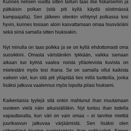
Kunnes nelisen vuotta sitten tartuin taas itse fiskarseihin ja
pätkäisin polkan (sitä piti kyllä käydä siistimässä
kampaajalla). Sen jälkeen olenkin viihtynyt polkassa tosi
hyvin, kunnes tosiaan aloin kasvattamaan omaa hiusväriäni
sekä siinä samalla sitten hiuksiakin.
Nyt minulla on taas polkka ja se on kyllä ehdottomasti oma
suosikkini. Omasta väristänikin tykkään, vaikka samaan
aikaan tuo kylmä vaalea noista ylläolevista kuvista on
mielestäni myös tosi ihana. Se on samalla ollut kaikista
vaikein väri, kun sitä piti ylläpitää ties millä tuotteilla, jonka
lisäksi jatkuva vaalennus myös lopulta pilasi hiukseni.
Kaikenlaisia tyylejä sitä onkin mahtunut ihan muutamaan
vuoteen vielä näin aikuisiälläkin. Nyt tuntuu ihan todella
vapauttavalta, kun väri on vain omaa – ei tarvitse miettiä
juurikasvun jatkuvaa värjäämistä. Sen lisäksi olen
vähentänyt hiusten suoristamista ihan radikaalisti. Ennen