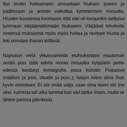
Itse levitin hoitoaineen ainoastaan hiuksen tyveen ja
pääliosaan ja annoin vaikuttaa kymmenisen minuutta.
Hiusten kuvuiessa huomasin, että väri oli tosiaankin tarttunut
tummaan värjäämättömään hiukseeni. Värjäävä tehohoito
nimensä mukaisesti myös myös hoitaa ja ravitsee hiusta ja
teki omistani ihanan kiiltävät.
Napsasin vielä ylikasvaneista etuhiuksistani muutaman
sentin pois (tätä edelsi monta minuuttia kylppärin peilin
edessä kestänyt koroegrafia jossa kohotin Fiskarssit
ostalleni ja pois, otsalle ja pois..), luojan kiitos siinä ihan
hyvin onnistuen. Ei ole enää valju, vaan oma itseni olo (no
okei, kulmista tuli aika tummat kun väri tarttui ihoon, mutta se
lähtee parissa päivässä).