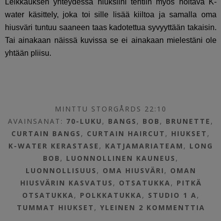
Leikkauksen yhteydessä hiuksiini tehtiin myös hoitava K-
water käsittely, joka toi sille lisää kiiltoa ja samalla oma
hiusväri tuntuu saaneen taas kadotettua syvyyttään takaisin.
Tai ainakaan näissä kuvissa se ei ainakaan mielestäni ole
yhtään pliisu.
MINTTU STORGÅRDS 22:10
AVAINSANAT:
70-LUKU
,
BANGS
,
BOB
,
BRUNETTE
,
CURTAIN BANGS
,
CURTAIN HAIRCUT
,
HIUKSET
,
K-WATER KERASTASE
,
KATJAMARIATEAM
,
LONG
BOB
,
LUONNOLLINEN KAUNEUS
,
LUONNOLLISUUS
,
OMA HIUSVÄRI
,
OMAN
HIUSVÄRIN KASVATUS
,
OTSATUKKA
,
PITKÄ
OTSATUKKA
,
POLKKATUKKA
,
STUDIO 1 A
,
TUMMAT HIUKSET
,
YLEINEN
2 KOMMENTTIA