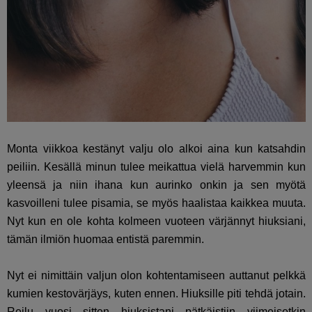
Monta viikkoa kestänyt valju olo alkoi aina kun katsahdin
peiliin. Kesällä minun tulee meikattua vielä harvemmin kun
yleensä ja niin ihana kun aurinko onkin ja sen myötä
kasvoilleni tulee pisamia, se myös haalistaa kaikkea muuta.
Nyt kun en ole kohta kolmeen vuoteen värjännyt hiuksiani,
tämän ilmiön huomaa entistä paremmin.
Nyt ei nimittäin valjun olon kohtentamiseen auttanut pelkkä
kumien kestovärjäys, kuten ennen. Hiuksille piti tehdä jotain.
Reilu vuosi sitten hiuksistani pätkäistiin viimeisetkin