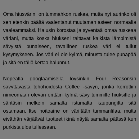
Oma hiusvärini on tummahkon ruskea, mutta nyt aurinko oli
sen etenkin päältä vaalentanut muutaman asteen normaalia
vaaleammaksi. Halusin korostaa ja syventää omaa ruskeaa
väriäni, mutta koska hiukseni taittavat kaikista lämpimistä
sävyistä punaiseen, tavallinen ruskea väri ei tullut
kysymykseen. Jos väri ei ole kylmä, minusta tulee punapää
ja sitä en tällä kertaa halunnut.
Nopealla googlaamisella löysinkin Four Reasonsin
sävyttävästä tehohoidosta Coffee -sävyn, jonka kerrottiin
nimeomaan olevan erittäin kylmä sävy tummille hiuksille ja
säntäsin melkein samalta istumalta kaupungilta sitä
ostamaan. Itse hoitoaine on väriltään tummanlilaa, mutta
eiväthän värjäävät tuotteet ikinä näytä samalta päässä kun
purkista ulos tullessaan.