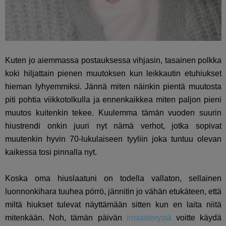
Kuten jo aiemmassa postauksessa vihjasin, tasainen polkka
koki hiljattain pienen muutoksen kun leikkautin etuhiukset
hieman lyhyemmiksi. Jännä miten näinkin pientä muutosta
piti pohtia viikkotolkulla ja ennenkaikkea miten paljon pieni
muutos kuitenkin tekee. Kuulemma tämän vuoden suurin
hiustrendi onkin juuri nyt nämä verhot, jotka sopivat
muutenkin hyvin 70-lukulaiseen tyyliin joka tuntuu olevan
kaikessa tosi pinnalla nyt.
Koska oma hiuslaatuni on todella vallaton, sellainen
luonnonkihara tuuhea pörrö, jännitin jo vähän etukäteen, että
miltä hiukset tulevat näyttämään sitten kun en laita niitä
mitenkään. Noh, tämän päivän
instastorystä
voitte käydä