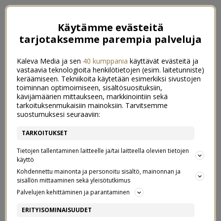
Käytämme evästeitä
tarjotaksemme parempia palveluja
Kaleva Media ja sen
40 kumppania
käyttävät evästeitä ja
vastaavia teknologioita henkilötietojen (esim. laitetunniste)
keräämiseen. Tekniikoita käytetään esimerkiksi sivustojen
toiminnan optimoimiseen, sisältösuosituksiin,
kävijämäärien mittaukseen, markkinointiin sekä
tarkoituksenmukaisiin mainoksiin. Tarvitsemme
suostumuksesi seuraaviin:
TARKOITUKSET
Tietojen tallentaminen laitteelle ja/tai laitteella olevien tietojen
käyttö
Kohdennettu mainonta ja personoitu sisältö, mainonnan ja
sisällön mittaaminen sekä yleisötutkimus
Palvelujen kehittäminen ja parantaminen
HYVÄSTI VALJU OLO
2
ERITYISOMINAISUUDET
14/07/2020