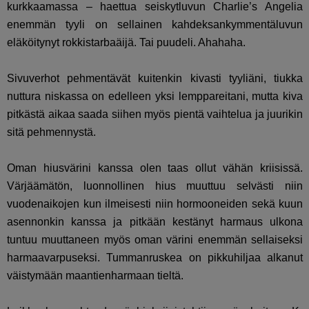
kurkkaamassa – haettua seiskytluvun Charlie’s Angelia
enemmän tyyli on sellainen kahdeksankymmentäluvun
eläköitynyt rokkistarbaäijä. Tai puudeli. Ahahaha.
Sivuverhot pehmentävät kuitenkin kivasti tyyliäni, tiukka
nuttura niskassa on edelleen yksi lemppareitani, mutta kiva
pitkästä aikaa saada siihen myös pientä vaihtelua ja juurikin
sitä pehmennystä.
Oman hiusvärini kanssa olen taas ollut vähän kriisissä.
Värjäämätön, luonnollinen hius muuttuu selvästi niin
vuodenaikojen kun ilmeisesti niin hormooneiden sekä kuun
asennonkin kanssa ja pitkään kestänyt harmaus ulkona
tuntuu muuttaneen myös oman värini enemmän sellaiseksi
harmaavarpuseksi. Tummanruskea on pikkuhiljaa alkanut
väistymään maantienharmaan tieltä.