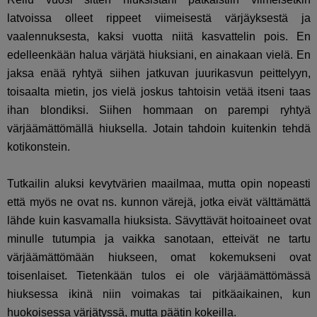
latvoissa olleet rippeet viimeisestä värjäyksestä ja
vaalennuksesta, kaksi vuotta niitä kasvattelin pois. En
edelleenkään halua värjätä hiuksiani, en ainakaan vielä. En
jaksa enää ryhtyä siihen jatkuvan juurikasvun peittelyyn,
toisaalta mietin, jos vielä joskus tahtoisin vetää itseni taas
ihan blondiksi. Siihen hommaan on parempi ryhtyä
värjäämättömällä hiuksella. Jotain tahdoin kuitenkin tehdä
kotikonstein.
Tutkailin aluksi kevytvärien maailmaa, mutta opin nopeasti
että myös ne ovat ns. kunnon värejä, jotka eivät välttämättä
lähde kuin kasvamalla hiuksista. Sävyttävät hoitoaineet ovat
minulle tutumpia ja vaikka sanotaan, etteivät ne tartu
värjäämättömään hiukseen, omat kokemukseni ovat
toisenlaiset. Tietenkään tulos ei ole värjäämättömässä
hiuksessa ikinä niin voimakas tai pitkäaikainen, kun
huokoisessa värjätyssä, mutta päätin kokeilla.