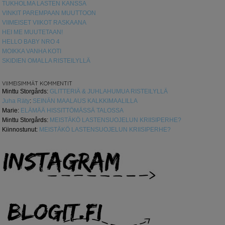
TUKHOLMA LASTEN KANSSA
VINKIT PAREMPAAN MUUTTOON
VIIMEISET VIIKOT RASKAANA
HEI ME MUUTETAAN!
HELLO BABY NRO 4
MOIKKA VANHA KOTI
SKIDIEN OMALLA RISTEILYLLÄ
VIIMEISIMMÄT KOMMENTIT
Minttu Storgårds
:
GLITTERIÄ & JUHLAHUMUA RISTEILYLLÄ
Juha Räty
:
SEINÄN MAALAUS KALKKIMAALILLA
Marie
:
ELÄMÄÄ HISSITTÖMÄSSÄ TALOSSA
Minttu Storgårds
:
MEISTÄKÖ LASTENSUOJELUN KRIISIPERHE?
Kiinnostunut
:
MEISTÄKÖ LASTENSUOJELUN KRIISIPERHE?