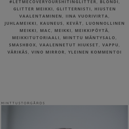
#LETMECOVERYOURSHITINGLITTER
,
BLONDI
,
GLITTER MEIKKI
,
GLITTERNISTI
,
HIUSTEN
VAALENTAMINEN
,
IINA VUORIVIRTA
,
JUHLAMEIKKI
,
KAUNEUS
,
KEVÄT
,
LUONNOLLINEN
MEIKKI
,
MAC
,
MEIKKI
,
MEIKKIPÖYTÄ
,
MEIKKITUTORIAALI
,
MINTTU MÄNTYSALO
,
SMASHBOX
,
VAALENNETUT HIUKSET
,
VAPPU
,
VÄRIKÄS
,
VINO MIRROR
,
YLEINEN
KOMMENTOI
M I N T T U S T O R G Å R D S