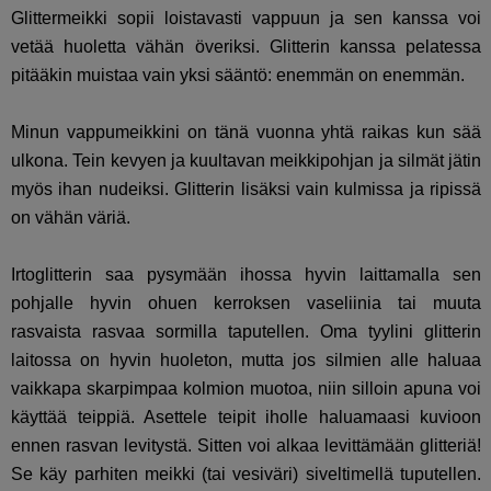
Glittermeikki sopii loistavasti vappuun ja sen kanssa voi
vetää huoletta vähän överiksi. Glitterin kanssa pelatessa
pitääkin muistaa vain yksi sääntö: enemmän on enemmän.
Minun vappumeikkini on tänä vuonna yhtä raikas kun sää
ulkona. Tein kevyen ja kuultavan meikkipohjan ja silmät jätin
myös ihan nudeiksi. Glitterin lisäksi vain kulmissa ja ripissä
on vähän väriä.
Irtoglitterin saa pysymään ihossa hyvin laittamalla sen
pohjalle hyvin ohuen kerroksen vaseliinia tai muuta
rasvaista rasvaa sormilla taputellen. Oma tyylini glitterin
laitossa on hyvin huoleton, mutta jos silmien alle haluaa
vaikkapa skarpimpaa kolmion muotoa, niin silloin apuna voi
käyttää teippiä. Asettele teipit iholle haluamaasi kuvioon
ennen rasvan levitystä. Sitten voi alkaa levittämään glitteriä!
Se käy parhiten meikki (tai vesiväri) siveltimellä tuputellen.