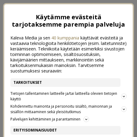
Käytämme evästeitä
tarjotaksemme parempia palveluja
Kaleva Media ja sen
40 kumppania
käyttävät evästeitä ja
vastaavia teknologioita henkilötietojen (esim. laitetunniste)
keräämiseen. Tekniikoita käytetään esimerkiksi sivustojen
toiminnan optimoimiseen, sisältösuosituksiin,
kävijämäärien mittaukseen, markkinointiin sekä
tarkoituksenmukaisiin mainoksiin. Tarvitsemme
suostumuksesi seuraaviin:
TARKOITUKSET
Tietojen tallentaminen laitteelle ja/tai laitteella olevien tietojen
käyttö
Kohdennettu mainonta ja personoitu sisältö, mainonnan ja
sisällön mittaaminen sekä yleisötutkimus
Palvelujen kehittäminen ja parantaminen
COVER YOUR SHIT IN GLITTER
0
ERITYISOMINAISUUDET
29/04/2017