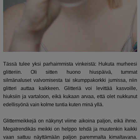
Tässä tulee yksi parhaimmista vinkeistä: Hukuta murheesi
glitteriin. Oli sitten huono hiuspäivä, tummat
silmänaluset valvomisesta tai skumppakorkki jumissa, niin
glitteri auttaa kaikkeen. Glitteriä voi levittää kasvoille,
hiuksiin ja vartaloon, eikä kukaan arvaa, että olet nukkunut
edellisyönä vain kolme tuntia kuten minä yllä.
Glittermeikkejä on näkynyt viime aikoina paljon, eikä ihme.
Megatrendikäs meikki on helppo tehdä ja muutenkin kaikki
vaan sattuu näyttämään paljon paremmalta kimaltavana.