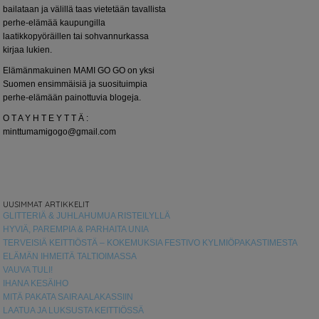
bailataan ja välillä taas vietetään tavallista
perhe-elämää kaupungilla
laatikkopyöräillen tai sohvannurkassa
kirjaa lukien.
Elämänmakuinen MAMI GO GO on yksi
Suomen ensimmäisiä ja suosituimpia
perhe-elämään painottuvia blogeja.
O T A Y H T E Y T T Ä :
minttumamigogo@gmail.com
UUSIMMAT ARTIKKELIT
GLITTERIÄ & JUHLAHUMUA RISTEILYLLÄ
HYVIÄ, PAREMPIA & PARHAITA UNIA
TERVEISIÄ KEITTIÖSTÄ – KOKEMUKSIA FESTIVO KYLMIÖPAKASTIMESTA
ELÄMÄN IHMEITÄ TALTIOIMASSA
VAUVA TULI!
IHANA KESÄIHO
MITÄ PAKATA SAIRAALAKASSIIN
LAATUA JA LUKSUSTA KEITTIÖSSÄ