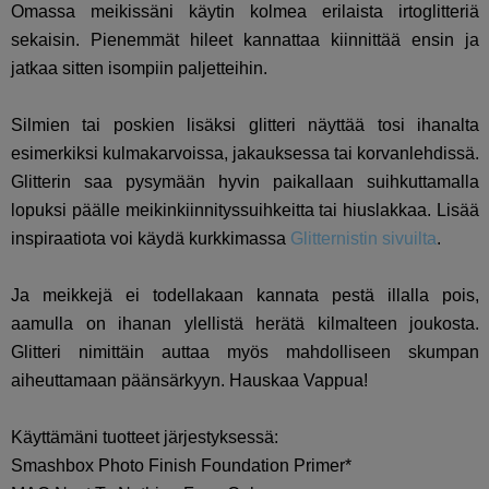
Omassa meikissäni käytin kolmea erilaista irtoglitteriä
sekaisin. Pienemmät hileet kannattaa kiinnittää ensin ja
jatkaa sitten isompiin paljetteihin.
Silmien tai poskien lisäksi glitteri näyttää tosi ihanalta
esimerkiksi kulmakarvoissa, jakauksessa tai korvanlehdissä.
Glitterin saa pysymään hyvin paikallaan suihkuttamalla
lopuksi päälle meikinkiinnityssuihkeitta tai hiuslakkaa. Lisää
inspiraatiota voi käydä kurkkimassa
Glitternistin sivuilta
.
Ja meikkejä ei todellakaan kannata pestä illalla pois,
aamulla on ihanan ylellistä herätä kilmalteen joukosta.
Glitteri nimittäin auttaa myös mahdolliseen skumpan
aiheuttamaan päänsärkyyn. Hauskaa Vappua!
Käyttämäni tuotteet järjestyksessä:
Smashbox Photo Finish Foundation Primer*