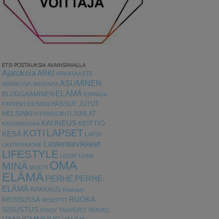
ETSI POSTAUKSIA AVAINSANALLA
Ajatuksia
ARKI
ARKIHAASTE
ASUMINEN
ARKIKUVA
ARVONTA
ELÄMÄ
BLOGGAAMINEN
ESPANJA
HASSUT JUTUT
FINNISH DESIGN
HELSINKI
HYVINVOINTI
JUHLAT
KAUNEUS
KEITTIÖ
KASVISRUOKA
LAPSET
KOTI
KESÄ
LAPSI
Lastentarvikkeet
LASTENHUONE
LIFESTYLE
LISTAT
LOMA
OMA
MINÄ
MUOTI
ELÄMÄ
PERHE
PERHE-
ELÄMÄ
RAKKAUS
Raskaus
RUOKA
REISSUSSA
RESEPTIT
SISUSTUS
TAAPERO
TRAVEL
SYKSY