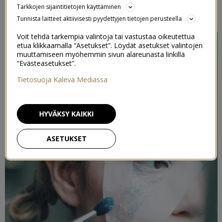
Tarkkojen sijaintitietojen käyttäminen
10/08/2017
Tunnista laitteet aktiivisesti pyydettyjen tietojen perusteella
Voit tehdä tarkempia valintoja tai vastustaa oikeutettua
etua klikkaamalla “Asetukset”. Löydät asetukset valintojen
muuttamiseen myöhemmin sivun alareunasta linkillä
“Evästeasetukset”.
Tietosuoja Kaleva Mediassa
HYVÄKSY KAIKKI
ASETUKSET