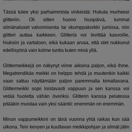
Tässä tulee yksi parhaimmista vinkeistä: Hukuta murheesi
glitteriin. Oli sitten huono hiuspäivä, tummat
silmänaluset valvomisesta tai skumppakorkki jumissa, niin
glitteri auttaa kaikkeen. Glitteriä voi levittää kasvoille,
hiuksiin ja vartaloon, eikä kukaan arvaa, että olet nukkunut
edellisyönä vain kolme tuntia kuten minä yllä.
Glittermeikkejä on näkynyt viime aikoina paljon, eikä ihme.
Megatrendikäs meikki on helppo tehdä ja muutenkin kaikki
vaan sattuu näyttämään paljon paremmalta kimaltavana.
Glittermeikki sopii loistavasti vappuun ja sen kanssa voi
vetää huoletta vähän överiksi. Glitterin kanssa pelatessa
pitääkin muistaa vain yksi sääntö: enemmän on enemmän.
Minun vappumeikkini on tänä vuonna yhtä raikas kun sää
ulkona. Tein kevyen ja kuultavan meikkipohjan ja silmät jätin