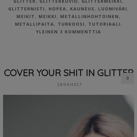
GLITTER
,
GLITTERKUVIO
,
GLITTERMEIKKI
,
GLITTERNISTI
,
HOPEA
,
KAUNEUS
,
LUOMIVÄRI
,
MEIKIT
,
MEIKKI
,
METALLINHOHTOINEN
,
METALLIPAITA
,
TURKOOSI
,
TUTORIAALI
,
YLEINEN
3 KOMMENTTIA
COVER YOUR SHIT IN GLITTER
0
29/04/2017