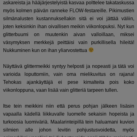
askareista ja hääjärjestelyistä kasvaa polttelee takataskussa
myös kolmen päivän ranneke FLOW-festareille. Pikimustien
silmänalusten kustannuksellakin sitä ei voi jättää väliin,
joten keksinkin ihan oivallisen meikin viikonlopuksi. Nyt kun
glitterbuumi on muutenkin aivan valloillaan, miksei
väsymyksen merkkejä peittäisi vain purkillisella hileitä!
Nukkuminen kun on ihan yliarvostettua
Näyttävä glittermeikki syntyy helposti ja nopeasti ja tätä voi
varioida loputtomiin, vain oma mielikuvitus on rajana!
Tehokas ajankäyttäjä ei pese kimalteita pois koko
viikonloppuna, vaan lisää vain glitteriä tarpeen tullen.
Itse tein meikkini niin että perus pohjan jälkeen lisäsin
vapaalla kädellä liikkuvalle luomelle sekaisin hopeista ja
turkoosia luomiväriä. Maalarinteipillä tein haluamani kuvion
silmien alle johon levitin pohjustusvoidetta, myös