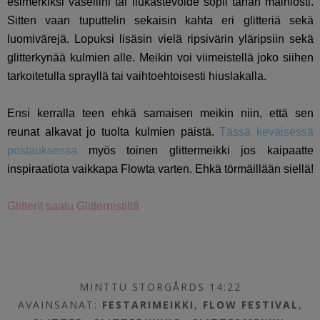
esimerkiksi vaseliini tai liukastevoide sopii tähän mainiosti.
Sitten vaan tuputtelin sekaisin kahta eri glitteriä sekä
luomivärejä. Lopuksi lisäsin vielä ripsivärin yläripsiin sekä
glitterkynää kulmien alle. Meikin voi viimeistellä joko siihen
tarkoitetulla sprayllä tai vaihtoehtoisesti hiuslakalla.
Ensi kerralla teen ehkä samaisen meikin niin, että sen
reunat alkavat jo tuolta kulmien päistä.
Tässä keväisessä
postauksessa
myös toinen glittermeikki jos kaipaatte
inspiraatiota vaikkapa Flowta varten. Ehkä törmäillään siellä!
Glitterit saatu Glitternistiltä
MINTTU STORGÅRDS 14:22
AVAINSANAT:
FESTARIMEIKKI
,
FLOW FESTIVAL
,