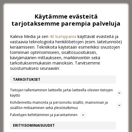
Käytämme evästeitä
tarjotaksemme parempia palveluja
Kaleva Media ja sen
40 kumppania
käyttävät evästeitä ja
vastaavia teknologioita henkilötietojen (esim. laitetunniste)
keräämiseen. Tekniikoita käytetään esimerkiksi sivustojen
toiminnan optimoimiseen, sisältösuosituksiin,
kävijämäärien mittaukseen, markkinointiin sekä
tarkoituksenmukaisiin mainoksiin. Tarvitsemme
suostumuksesi seuraaviin:
TARKOITUKSET
Tietojen tallentaminen laitteelle ja/tai laitteella olevien tietojen
käyttö
Kohdennettu mainonta ja personoitu sisältö, mainonnan ja
sisällön mittaaminen sekä yleisötutkimus
Palvelujen kehittäminen ja parantaminen
KOLMEN PÄIVÄN
3
ERITYISOMINAISUUDET
FESTARIMEIKKI