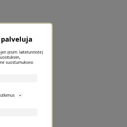
palveluja
jen (esim. laitetunniste)
uosituksiin,
emme suostumuksesi
tutkimus