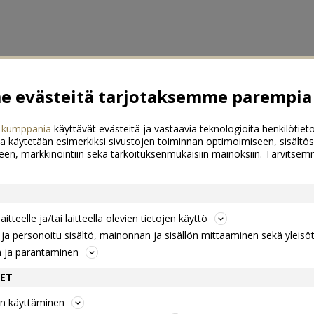
 evästeitä tarjotaksemme parempia 
 kumppania
käyttävät evästeitä ja vastaavia teknologioita henkilötieto
a käytetään esimerkiksi sivustojen toiminnan optimoimiseen, sisältös
een, markkinointiin sekä tarkoituksenmukaisiin mainoksiin. Tarvits
itteelle ja/tai laitteella olevien tietojen käyttö
a personoitu sisältö, mainonnan ja sisällön mittaaminen sekä yleisö
n ja parantaminen
DET
jen käyttäminen