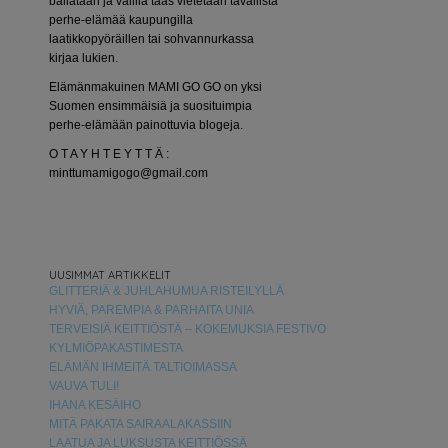
bailataan ja välillä taas vietetään tavallista
perhe-elämää kaupungilla
laatikkopyöräillen tai sohvannurkassa
kirjaa lukien.
Elämänmakuinen MAMI GO GO on yksi
Suomen ensimmäisiä ja suosituimpia
perhe-elämään painottuvia blogeja.
O T A Y H T E Y T T Ä :
minttumamigogo@gmail.com
UUSIMMAT ARTIKKELIT
GLITTERIÄ & JUHLAHUMUA RISTEILYLLÄ
HYVIÄ, PAREMPIA & PARHAITA UNIA
TERVEISIÄ KEITTIÖSTÄ – KOKEMUKSIA FESTIVO
KYLMIÖPAKASTIMESTA
ELÄMÄN IHMEITÄ TALTIOIMASSA
VAUVA TULI!
IHANA KESÄIHO
MITÄ PAKATA SAIRAALAKASSIIN
LAATUA JA LUKSUSTA KEITTIÖSSÄ