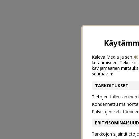
Käytämme
Kaleva Media ja sen
40
keräämiseen. Tekniikoit
kävijämäärien mittauks
seuraaviin:
TARKOITUKSET
Tietojen tallentaminen la
Kohdennettu mainonta j
Palvelujen kehittämine
ERITYISOMINAISUU
Tarkkojen sijaintitieto