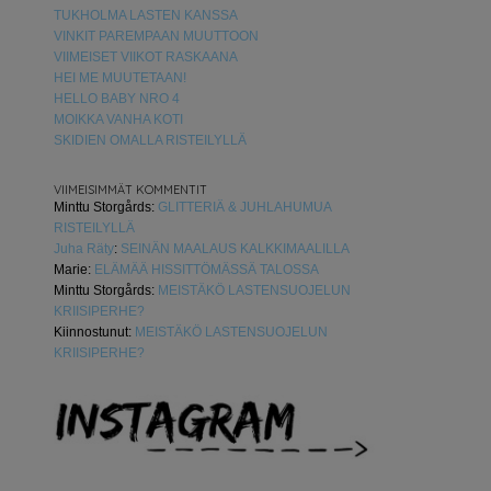
TUKHOLMA LASTEN KANSSA
VINKIT PAREMPAAN MUUTTOON
VIIMEISET VIIKOT RASKAANA
HEI ME MUUTETAAN!
HELLO BABY NRO 4
MOIKKA VANHA KOTI
SKIDIEN OMALLA RISTEILYLLÄ
VIIMEISIMMÄT KOMMENTIT
Minttu Storgårds
:
GLITTERIÄ & JUHLAHUMUA
RISTEILYLLÄ
Juha Räty
:
SEINÄN MAALAUS KALKKIMAALILLA
Marie
:
ELÄMÄÄ HISSITTÖMÄSSÄ TALOSSA
Minttu Storgårds
:
MEISTÄKÖ LASTENSUOJELUN
KRIISIPERHE?
Kiinnostunut
:
MEISTÄKÖ LASTENSUOJELUN
KRIISIPERHE?