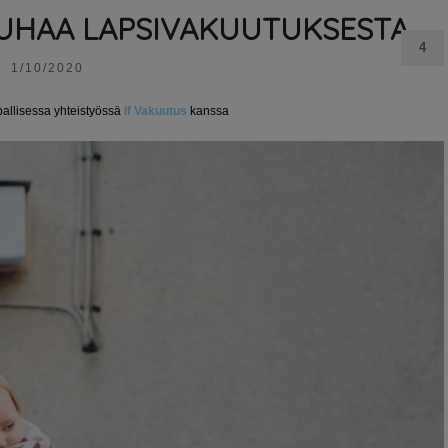
UHAA LAPSIVAKUUTUKSESTA
4
1/10/2020
pallisessa yhteistyössä
If Vakuutus
kanssa