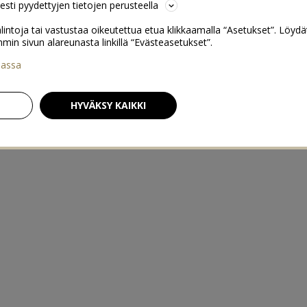
sesti pyydettyjen tietojen perusteella
lintoja tai vastustaa oikeutettua etua klikkaamalla “Asetukset”. Löydä
 sivun alareunasta linkillä “Evästeasetukset”.
iassa
HYVÄKSY KAIKKI