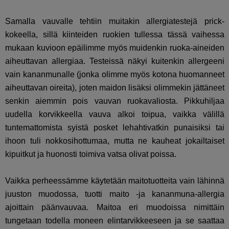
Samalla vauvalle tehtiin muitakin allergiatestejä prick-
kokeella, sillä kiinteiden ruokien tullessa tässä vaihessa
mukaan kuvioon epäilimme myös muidenkin ruoka-aineiden
aiheuttavan allergiaa. Testeissä näkyi kuitenkin allergeeni
vain kananmunalle (jonka olimme myös kotona huomanneet
aiheuttavan oireita), joten maidon lisäksi olimmekin jättäneet
senkin aiemmin pois vauvan ruokavaliosta. Pikkuhiljaa
uudella korvikkeella vauva alkoi toipua, vaikka välillä
tuntemattomista syistä posket lehahtivatkin punaisiksi tai
ihoon tuli nokkosihottumaa, mutta ne kauheat jokailtaiset
kipuitkut ja huonosti toimiva vatsa olivat poissa.
Vaikka perheessämme käytetään maitotuotteita vain lähinnä
juuston muodossa, tuotti maito -ja kananmuna-allergia
ajoittain päänvauvaa. Maitoa eri muodoissa nimittäin
tungetaan todella moneen elintarvikkeeseen ja se saattaa