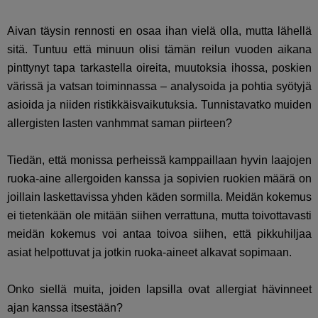
Aivan täysin rennosti en osaa ihan vielä olla, mutta lähellä
sitä. Tuntuu että minuun olisi tämän reilun vuoden aikana
pinttynyt tapa tarkastella oireita, muutoksia ihossa, poskien
värissä ja vatsan toiminnassa – analysoida ja pohtia syötyjä
asioida ja niiden ristikkäisvaikutuksia. Tunnistavatko muiden
allergisten lasten vanhmmat saman piirteen?
Tiedän, että monissa perheissä kamppaillaan hyvin laajojen
ruoka-aine allergoiden kanssa ja sopivien ruokien määrä on
joillain laskettavissa yhden käden sormilla. Meidän kokemus
ei tietenkään ole mitään siihen verrattuna, mutta toivottavasti
meidän kokemus voi antaa toivoa siihen, että pikkuhiljaa
asiat helpottuvat ja jotkin ruoka-aineet alkavat sopimaan.
Onko siellä muita, joiden lapsilla ovat allergiat hävinneet
ajan kanssa itsestään?