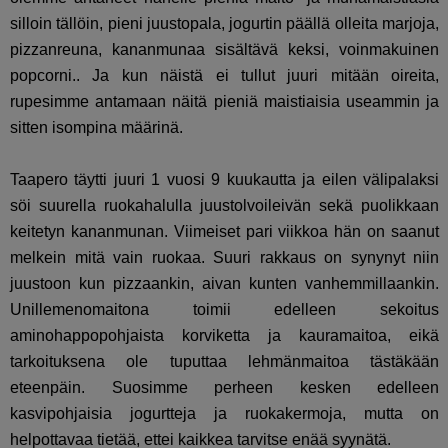
silloin tällöin, pieni juustopala, jogurtin päällä olleita marjoja,
pizzanreuna, kananmunaa sisältävä keksi, voinmakuinen
popcorni.. Ja kun näistä ei tullut juuri mitään oireita,
rupesimme antamaan näitä pieniä maistiaisia useammin ja
sitten isompina määrinä.
Taapero täytti juuri 1 vuosi 9 kuukautta ja eilen välipalaksi
söi suurella ruokahalulla juustolvoileivän sekä puolikkaan
keitetyn kananmunan. Viimeiset pari viikkoa hän on saanut
melkein mitä vain ruokaa. Suuri rakkaus on synynyt niin
juustoon kun pizzaankin, aivan kunten vanhemmillaankin.
Unillemenomaitona toimii edelleen sekoitus
aminohappopohjaista korviketta ja kauramaitoa, eikä
tarkoituksena ole tuputtaa lehmänmaitoa tästäkään
eteenpäin. Suosimme perheen kesken edelleen
kasvipohjaisia jogurtteja ja ruokakermoja, mutta on
helpottavaa tietää, ettei kaikkea tarvitse enää syynätä.