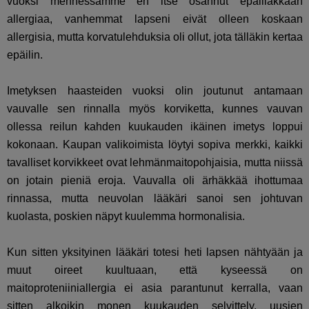
vuoksi mennessämme en itse osannut epäilläkkään
allergiaa, vanhemmat lapseni eivät olleen koskaan
allergisia, mutta korvatulehduksia oli ollut, jota tälläkin kertaa
epäilin.
Imetyksen haasteiden vuoksi olin joutunut antamaan
vauvalle sen rinnalla myös korviketta, kunnes vauvan
ollessa reilun kahden kuukauden ikäinen imetys loppui
kokonaan. Kaupan valikoimista löytyi sopiva merkki, kaikki
tavalliset korvikkeet ovat lehmänmaitopohjaisia, mutta niissä
on jotain pieniä eroja. Vauvalla oli ärhäkkää ihottumaa
rinnassa, mutta neuvolan lääkäri sanoi sen johtuvan
kuolasta, poskien näpyt kuulemma hormonalisia.
Kun sitten yksityinen lääkäri totesi heti lapsen nähtyään ja
muut oireet kuultuaan, että kyseessä on
maitoproteniiniallergia ei asia parantunut kerralla, vaan
sitten alkoikin monen kuukauden selvittely, uusien