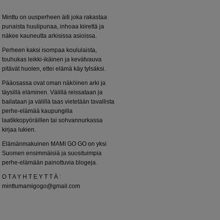
Minttu on uusperheen äiti joka rakastaa
punaista huulipunaa, inhoaa kiirettä ja
näkee kauneutta arkisissa asioissa.
Perheen kaksi isompaa koululaista,
touhukas leikki-ikäinen ja kevätvauva
pitävät huolen, ettei elämä käy tylsäksi.
Pääosassa ovat oman näköinen arki ja
täysillä eläminen. Välillä reissataan ja
bailataan ja välillä taas vietetään tavallista
perhe-elämää kaupungilla
laatikkopyöräillen tai sohvannurkassa
kirjaa lukien.
Elämänmakuinen MAMI GO GO on yksi
Suomen ensimmäisiä ja suosituimpia
perhe-elämään painottuvia blogeja.
O T A Y H T E Y T T Ä :
minttumamigogo@gmail.com