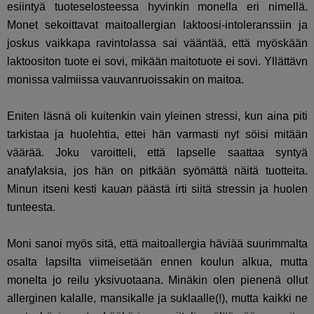
esiintyä tuoteselosteessa hyvinkin monella eri nimellä.
Monet sekoittavat maitoallergian laktoosi-intoleranssiin ja
joskus vaikkapa ravintolassa sai vääntää, että myöskään
laktoositon tuote ei sovi, mikään maitotuote ei sovi. Yllättävn
monissa valmiissa vauvanruoissakin on maitoa.
Eniten läsnä oli kuitenkin vain yleinen stressi, kun aina piti
tarkistaa ja huolehtia, ettei hän varmasti nyt söisi mitään
väärää. Joku varoitteli, että lapselle saattaa syntyä
anafylaksia, jos hän on pitkään syömättä näitä tuotteita.
Minun itseni kesti kauan päästä irti siitä stressin ja huolen
tunteesta.
Moni sanoi myös sitä, että maitoallergia häviää suurimmalta
osalta lapsilta viimeisetään ennen koulun alkua, mutta
monelta jo reilu yksivuotaana. Minäkin olen pienenä ollut
allerginen kalalle, mansikalle ja suklaalle(!), mutta kaikki ne