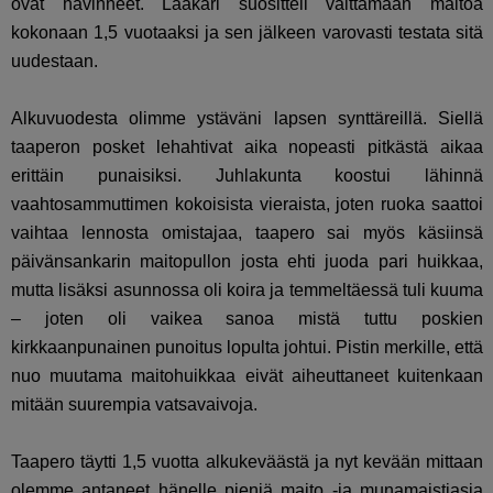
ovat hävinneet. Lääkäri suositteli välttämään maitoa
kokonaan 1,5 vuotaaksi ja sen jälkeen varovasti testata sitä
uudestaan.
Alkuvuodesta olimme ystäväni lapsen synttäreillä. Siellä
taaperon posket lehahtivat aika nopeasti pitkästä aikaa
erittäin punaisiksi. Juhlakunta koostui lähinnä
vaahtosammuttimen kokoisista vieraista, joten ruoka saattoi
vaihtaa lennosta omistajaa, taapero sai myös käsiinsä
päivänsankarin maitopullon josta ehti juoda pari huikkaa,
mutta lisäksi asunnossa oli koira ja temmeltäessä tuli kuuma
– joten oli vaikea sanoa mistä tuttu poskien
kirkkaanpunainen punoitus lopulta johtui. Pistin merkille, että
nuo muutama maitohuikkaa eivät aiheuttaneet kuitenkaan
mitään suurempia vatsavaivoja.
Taapero täytti 1,5 vuotta alkukeväästä ja nyt kevään mittaan
olemme antaneet hänelle pieniä maito -ja munamaistiasia