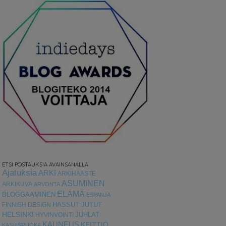
ETSI POSTAUKSIA AVAINSANALLA
Ajatuksia
ARKI
ARKIHAASTE
ASUMINEN
ARKIKUVA
ARVONTA
ELÄMÄ
BLOGGAAMINEN
ESPANJA
HASSUT JUTUT
FINNISH DESIGN
HELSINKI
HYVINVOINTI
JUHLAT
KAUNEUS
KEITTIÖ
KASVISRUOKA