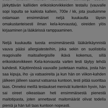
järkyttävän kalliiden erikoiskorvikkeiden testailu (vauvalle
sopi lopulta se kaikista kallein, 700e / kk, jota jouduimme
ostamaan ensimmäiset neljä kuukautta täysin
omakustanteisesti ilman kela-korvausta), oireiden ylös
kirjaaminen ja lääkärissä ramppaaminen.
Neljä kuukautta tuosta ensimmäisestä lääkärikäynnistä
vauva pääsi allergiatesteihin, joka sekin on suolistolla
reagoivalle maitoallergisille ikävä kokemus, sillä
erikoiskorvikkeen Kela-korvausta varten testi täytyy tehdä
kahdesti. Käytönnössä vauvalle juotetaan maitoa, josta hän
saa kipuja, iho -ja vatsaoireita ja kun hän on viikon-kahden
jälkeen jälleen saanut vatsansa kuntoon, testi pitää suorittaa
taas. Onneksi meillä testaukset menivät kuitenkin hyvin, hän
sai oireet oikeastaan heti ensimmäisestä pienestä
maitotipasta, joten annettavat maitomäärät olivat todella
pieniä ja hän tuli taas kuntoon nopeasti.