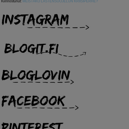
Kiinnostunut
:
MEISTÄKÖ LASTENSUOJELUN KRIISIPERHE?