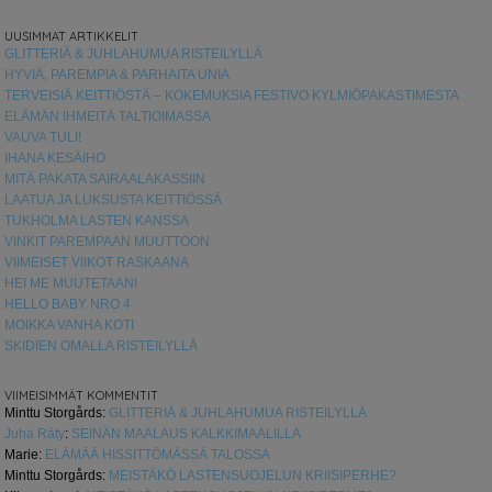
UUSIMMAT ARTIKKELIT
GLITTERIÄ & JUHLAHUMUA RISTEILYLLÄ
HYVIÄ, PAREMPIA & PARHAITA UNIA
TERVEISIÄ KEITTIÖSTÄ – KOKEMUKSIA FESTIVO KYLMIÖPAKASTIMESTA
ELÄMÄN IHMEITÄ TALTIOIMASSA
VAUVA TULI!
IHANA KESÄIHO
MITÄ PAKATA SAIRAALAKASSIIN
LAATUA JA LUKSUSTA KEITTIÖSSÄ
TUKHOLMA LASTEN KANSSA
VINKIT PAREMPAAN MUUTTOON
VIIMEISET VIIKOT RASKAANA
HEI ME MUUTETAAN!
HELLO BABY NRO 4
MOIKKA VANHA KOTI
SKIDIEN OMALLA RISTEILYLLÄ
VIIMEISIMMÄT KOMMENTIT
Minttu Storgårds
:
GLITTERIÄ & JUHLAHUMUA RISTEILYLLÄ
Juha Räty
:
SEINÄN MAALAUS KALKKIMAALILLA
Marie
:
ELÄMÄÄ HISSITTÖMÄSSÄ TALOSSA
Minttu Storgårds
:
MEISTÄKÖ LASTENSUOJELUN KRIISIPERHE?