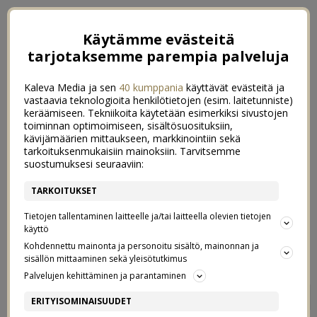
Käytämme evästeitä
tarjotaksemme parempia palveluja
Kaleva Media ja sen
40 kumppania
käyttävät evästeitä ja
vastaavia teknologioita henkilötietojen (esim. laitetunniste)
keräämiseen. Tekniikoita käytetään esimerkiksi sivustojen
toiminnan optimoimiseen, sisältösuosituksiin,
kävijämäärien mittaukseen, markkinointiin sekä
tarkoituksenmukaisiin mainoksiin. Tarvitsemme
suostumuksesi seuraaviin:
TARKOITUKSET
Tietojen tallentaminen laitteelle ja/tai laitteella olevien tietojen
käyttö
Kohdennettu mainonta ja personoitu sisältö, mainonnan ja
sisällön mittaaminen sekä yleisötutkimus
Palvelujen kehittäminen ja parantaminen
MAITOALLERGIAN
5
ERITYISOMINAISUUDET
KATOAMINEN