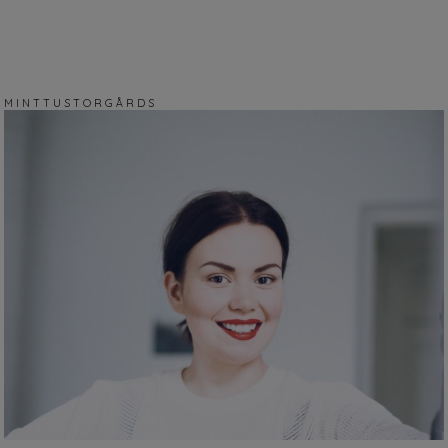
M I N T T U S T O R G Å R D S