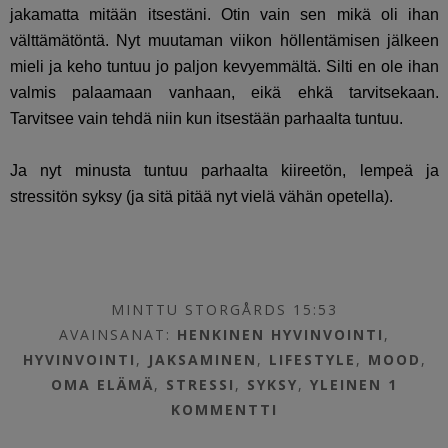
jakamatta mitään itsestäni. Otin vain sen mikä oli ihan
välttämätöntä. Nyt muutaman viikon höllentämisen jälkeen
mieli ja keho tuntuu jo paljon kevyemmältä. Silti en ole ihan
valmis palaamaan vanhaan, eikä ehkä tarvitsekaan.
Tarvitsee vain tehdä niin kun itsestään parhaalta tuntuu.
Ja nyt minusta tuntuu parhaalta kiireetön, lempeä ja
stressitön syksy (ja sitä pitää nyt vielä vähän opetella).
MINTTU STORGÅRDS 15:53
AVAINSANAT:
HENKINEN HYVINVOINTI
,
HYVINVOINTI
,
JAKSAMINEN
,
LIFESTYLE
,
MOOD
,
OMA ELÄMÄ
,
STRESSI
,
SYKSY
,
YLEINEN
1
KOMMENTTI