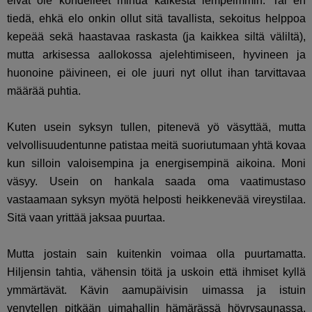
eivät ole kohdelleet minua kaikesta lempeimmin. Tai en
tiedä, ehkä elo onkin ollut sitä tavallista, sekoitus helppoa
kepeää sekä haastavaa raskasta (ja kaikkea siltä väliltä),
mutta arkisessa aallokossa ajelehtimiseen, hyvineen ja
huonoine päivineen, ei ole juuri nyt ollut ihan tarvittavaa
määrää puhtia.
Kuten usein syksyn tullen, pitenevä yö väsyttää, mutta
velvollisuudentunne patistaa meitä suoriutumaan yhtä kovaa
kun silloin valoisempina ja energisempinä aikoina. Moni
väsyy. Usein on hankala saada oma vaatimustaso
vastaamaan syksyn myötä helposti heikkenevää vireystilaa.
Sitä vaan yrittää jaksaa puurtaa.
Mutta jostain sain kuitenkin voimaa olla puurtamatta.
Hiljensin tahtia, vähensin töitä ja uskoin että ihmiset kyllä
ymmärtävät. Kävin aamupäivisin uimassa ja istuin
venytellen pitkään uimahallin hämärässä höyrysaunassa.