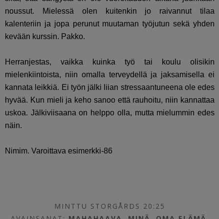
noussut. Mielessä olen kuitenkin jo raivannut tilaa
kalenteriin ja jopa perunut muutaman työjutun sekä yhden
kevään kurssin. Pakko.
Herranjestas, vaikka kuinka työ tai koulu olisikin
mielenkiintoista, niin omalla terveydellä ja jaksamisella ei
kannata leikkiä. Ei työn jälki liian stressaantuneena ole edes
hyvää. Kun mieli ja keho sanoo että rauhoitu, niin kannattaa
uskoa. Jälkiviisaana on helppo olla, mutta mielummin edes
näin.
Nimim. Varoittava esimerkki-86
MINTTU STORGÅRDS 20:25
AVAINSANAT:
MAHAHAAVA
,
MINÄ
,
OMA ELÄMÄ
,