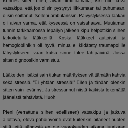
Kunnes sitten eilen, aivan ilmoittamatta, iski niin kova
vatsakipu, että jos olisin pystynyt liikkumaan tai puhumaan,
olisin soittanut itselleni ambulanssin. Päivystyksessä lääkäri
oli aivan varma, että kyseessä on vatsahaava. Muutaman
tunnin tarkkaamossa lepäilyn jälkeen kipu helpottikin siihen
tarkoitetuilla lääkkeillä. Koska lääkkeet auttoivat ja
hemoglobiinikin oli hyvä, minua ei kiidätetty traumapolille
tähystykseen, vaan kutsu sinne tulee lähipäivinä. Jossa
sitten dignoosikin varmistuu.
Lääkeiden lisäksi sain tiukan määräyksen välttämään kahvia
sekä stressiä. ”Ei yhtään stressiä!” Eilen ja tänään olenkin
sitten vain levännyt. Ja stressannut niistä kaikista tekemättä
jääneistä tehtävistä. Huoh.
Pieni (verrattuna siihen edelliseen) vatsakipu ja jatkuva
ällöttävä, etova pahoinvointi ovat kuitenkin pitäneet huolen
siitä, että sängystä en ole vuorokauden aikana juurikaan