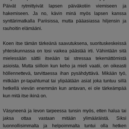
Päivät rytmittyivät lapsen päiväkotiin viemiseen ja
hakemiseen. Ja no, kävin minä myös lapsen kanssa
synttärimatkalla Pariisissa, mutta pääasiassa hiljensin ja
rauhoitin elämääni.
Koen itse tämän tärkeänä saavutuksena, suorituskeskeissä
yhteiskunnassa on tosi vaikea päästää irti. Vähintään sitä
mielessään sättii itseään tai stressaa tekemättömistä
asioista. Mutta siilloin kun keho ja mieli vaatii, on oikeasti
höllennettevä, tarvittaessa ihan pysähdyttävä. Mikään työ,
mitkään pr-tapahtumat tai ylipäätään asiat joka tuntuu sillä
hetkellä vievän enemmän kun antavan, ei ole tärkeämpää
kun mitä itse ikinä on.
Väsyneenä ja levon tarpeessa tunsin myös, etten halua tai
jaksa ottaa vastaan mitään ylimääräistä. Siksi
luonnollisimmalta ja helpoimmalta tuntui olla hetken