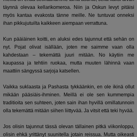
täynnä olevaa kellarikomeroa. Niin ja Oskun levyt pitäisi
myös kantaa evakosta tänne meille. Ne tuntuvat onneksi
ihan pikkujutuilta kaikkeen aiempaan verrattuna.
Kun pääiäinen koitti, en aluksi edes tajunnut että sehän on
nyt. Pojat olivat isällään, joten me saimme vaan olla
kahdestaan – tekemättä juuri mitään. No käytiin me
kaupassa ja tehtiin ruokaa, mutta muuten lähinnä vaan
maattiin sängyssä sarjoja katsellen.
Vaikka suklaasta ja Pashasta tykkäänkin, en ole ikinä ollut
mikään pääsiäis-ihminen. Meillä ei ole sen kummempia
traditioita sen suhteen, joten sain ihan hyvillä omillatunnoin
olla tekemättä mitään siihen liittyvää. Ja vitsit että teki hyvää.
Jos olisin tajunnut tässä olevan tällainen pitkä viikonloppu,
olisin ehkä yrittänyt suunitella jotain reissua. Mutta oikeasti