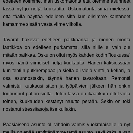
edelleen kotimme. Ihan uskomatonta että olemme asunneet
tässä nyt jo neljä kuukautta. Uskomatonta siinä mielessä,
että täällä näyttää edelleen siltä kun olisimme kantaneet
kamamme sisään vasta viime viikolla.
Tavarat hakevat edelleen paikkaansa ja monen monta
laatikkoa on edelleen purkamatta, sillä niille ei vain ole
mitään paikkaa. Osku on ollut myös kahden kodin ”loukussa”
myös nämä viimeiset neljä kuukautta. Hänen kaksiossaan
kun tehtiin putkiremppaa ja siellä oli vielä vintti ja kellari, ja
osa asunnostakin, täynnä hänen tavaroitaan. Remontti
valmistui kuukausi sitten ja työpäivien jälkeen hän onkin
touhunnut paljon siellä. Joten tässä on ikäänkuin ollut vielä
toinen, kuukauden kestänyt muutto perään. Sekin on toki
nostanut stressitasoja itse kullakin.
Pääsiäisenä asunto oli vihdoin valmis vuokralaiselle ja nyt
meillä on enää setvittänämme tämä asunto, sekä kaksi aivan