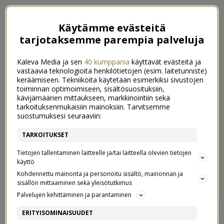
Käytämme evästeitä
tarjotaksemme parempia palveluja
Kaleva Media ja sen
40 kumppania
käyttävät evästeitä ja
vastaavia teknologioita henkilötietojen (esim. laitetunniste)
keräämiseen. Tekniikoita käytetään esimerkiksi sivustojen
toiminnan optimoimiseen, sisältösuosituksiin,
kävijämäärien mittaukseen, markkinointiin sekä
tarkoituksenmukaisiin mainoksiin. Tarvitsemme
suostumuksesi seuraaviin:
TARKOITUKSET
Tietojen tallentaminen laitteelle ja/tai laitteella olevien tietojen
käyttö
Kohdennettu mainonta ja personoitu sisältö, mainonnan ja
sisällön mittaaminen sekä yleisötutkimus
Palvelujen kehittäminen ja parantaminen
LIFE LATELY
1
ERITYISOMINAISUUDET
27/10/2021