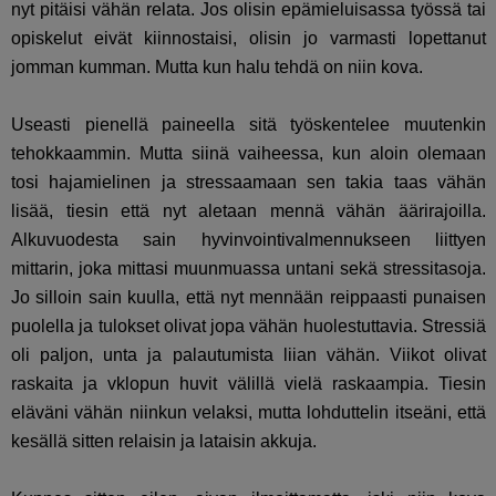
nyt pitäisi vähän relata. Jos olisin epämieluisassa työssä tai
opiskelut eivät kiinnostaisi, olisin jo varmasti lopettanut
jomman kumman. Mutta kun halu tehdä on niin kova.
Useasti pienellä paineella sitä työskentelee muutenkin
tehokkaammin. Mutta siinä vaiheessa, kun aloin olemaan
tosi hajamielinen ja stressaamaan sen takia taas vähän
lisää, tiesin että nyt aletaan mennä vähän äärirajoilla.
Alkuvuodesta sain hyvinvointivalmennukseen liittyen
mittarin, joka mittasi muunmuassa untani sekä stressitasoja.
Jo silloin sain kuulla, että nyt mennään reippaasti punaisen
puolella ja tulokset olivat jopa vähän huolestuttavia. Stressiä
oli paljon, unta ja palautumista liian vähän. Viikot olivat
raskaita ja vklopun huvit välillä vielä raskaampia. Tiesin
eläväni vähän niinkun velaksi, mutta lohduttelin itseäni, että
kesällä sitten relaisin ja lataisin akkuja.