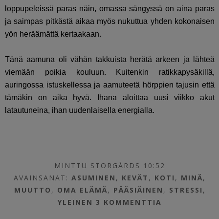
loppupeleissä paras näin, omassa sängyssä on aina paras
ja saimpas pitkästä aikaa myös nukuttua yhden kokonaisen
yön heräämättä kertaakaan.
Tänä aamuna oli vähän takkuista herätä arkeen ja lähteä
viemään poikia kouluun. Kuitenkin ratikkapysäkillä,
auringossa istuskellessa ja aamuteetä hörppien tajusin että
tämäkin on aika hyvä. Ihana aloittaa uusi viikko akut
latautuneina, ihan uudenlaisella energialla.
MINTTU STORGÅRDS 10:52
AVAINSANAT:
ASUMINEN
,
KEVÄT
,
KOTI
,
MINÄ
,
MUUTTO
,
OMA ELÄMÄ
,
PÄÄSIÄINEN
,
STRESSI
,
YLEINEN
3 KOMMENTTIA