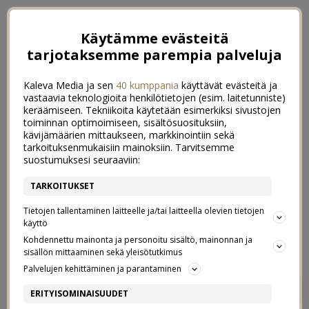
Käytämme evästeitä
tarjotaksemme parempia palveluja
Kaleva Media ja sen
40 kumppania
käyttävät evästeitä ja
vastaavia teknologioita henkilötietojen (esim. laitetunniste)
keräämiseen. Tekniikoita käytetään esimerkiksi sivustojen
toiminnan optimoimiseen, sisältösuosituksiin,
kävijämäärien mittaukseen, markkinointiin sekä
tarkoituksenmukaisiin mainoksiin. Tarvitsemme
suostumuksesi seuraaviin:
TARKOITUKSET
Tietojen tallentaminen laitteelle ja/tai laitteella olevien tietojen
käyttö
Kohdennettu mainonta ja personoitu sisältö, mainonnan ja
sisällön mittaaminen sekä yleisötutkimus
Palvelujen kehittäminen ja parantaminen
VOIKO LASTEN KANSSA
8
ERITYISOMINAISUUDET
KÄYDÄ HIENOSSA