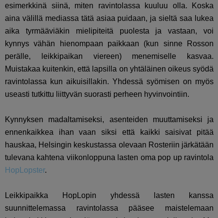
esimerkkinä siinä, miten ravintolassa kuuluu olla. Koska
aina välillä mediassa tätä asiaa puidaan, ja sieltä saa lukea
aika tyrmääviäkin mielipiteitä puolesta ja vastaan, voi
kynnys vähän hienompaan paikkaan (kun sinne Rosson
perälle, leikkipaikan viereen) menemiselle kasvaa.
Muistakaa kuitenkin, että lapsilla on yhtäläinen oikeus syödä
ravintolassa kun aikuisillakin. Yhdessä syömisen on myös
useasti tutkittu liittyvän suorasti perheen hyvinvointiin.
Kynnyksen madaltamiseksi, asenteiden muuttamiseksi ja
ennenkaikkea ihan vaan siksi että kaikki saisivat pitää
hauskaa, Helsingin keskustassa olevaan Rosteriin järkätään
tulevana kahtena viikonloppuna lasten oma pop up ravintola
HopLopster
.
Leikkipaikka HopLopin yhdessä lasten kanssa
suunnittelemassa ravintolassa pääsee maistelemaan