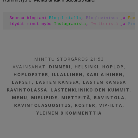
Seuraa blogiani 
Blogilistalla
, 
Bloglovinissa
 ja 
Face
Löydät minut myös 
Instagramista
, 
Twitteristä
 ja 
Pint
MINTTU STORGÅRDS 21:53
AVAINSANAT:
DINNERI
,
HELSINKI
,
HOPLOP
,
HOPLOPSTER
,
ILLALLINEN
,
KARI AIHINEN
,
LAPSET
,
LASTEN KANSSA
,
LASTEN KANSSA
RAVINTOLASSA
,
LASTENKLINIKOIDEN KUMMIT
,
MENU
,
MIELIPIDE
,
MIETTEITÄ
,
RAVINTOLA
,
RAVINTOLASUOSITUS
,
ROSTER
,
VIP-ILTA
,
YLEINEN
8 KOMMENTTIA