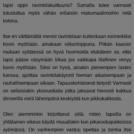
lapsi oppii ravintolakulttuuria? Samalla tulee varmasti
tutustuttua myös vähän erilaisiin makumaailmoihin mitä
kotona.
Itse en välttämättä menisi ravintolaan kuitenkaan esimerkiksi
kovin myöhään, ainakaan viikonloppuna. Pitkän kaavan
mukaan syötäessä on hyvä huomioida etukäteen se, ettei
lapsi pääse väsymään liikaa jos vaikkapa illallinen venyy
kovin myöhään. Siksi on hyvä, ainakin pienempien lasten
kanssa, ajoittaa ravintolakäynnit hieman aikaisempaan ja
rauhallisempaan aikaan. Tapauskohtaisesti tietysti! Varmasti
on sellaisiakin yksivuotiaita jotka jaksavat hienosti kukkua
dinnerillä vielä lähempänä keskiyötä kun pikkukakkosta.
Olen aiemminkin kirjoittanut siitä, miten lapsilla on
yhtälainen oikeus käydä muuallakin kun pikaruokapaikoissa
syömässä. On vanhempien vastuu opettaa ja toimia itse