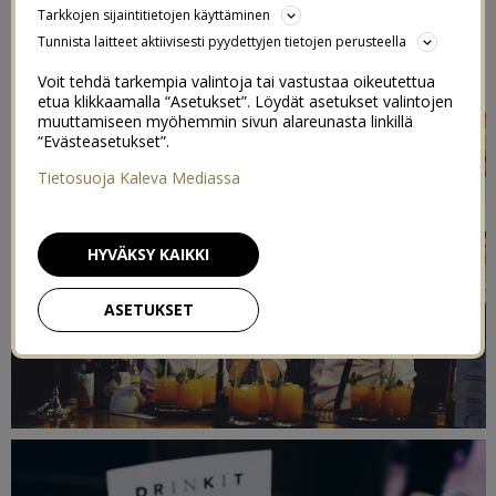
Tarkkojen sijaintitietojen käyttäminen
RAVINTOLASSA?
Tunnista laitteet aktiivisesti pyydettyjen tietojen perusteella
25/01/2017
Voit tehdä tarkempia valintoja tai vastustaa oikeutettua
etua klikkaamalla “Asetukset”. Löydät asetukset valintojen
muuttamiseen myöhemmin sivun alareunasta linkillä
“Evästeasetukset”.
Tietosuoja Kaleva Mediassa
HYVÄKSY KAIKKI
ASETUKSET