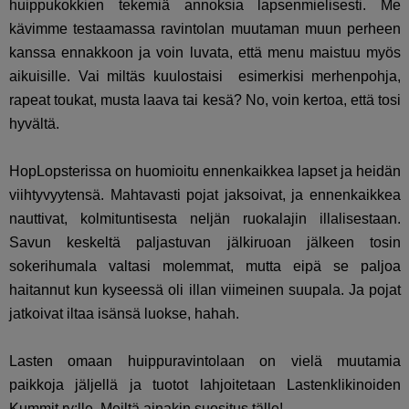
huippukokkien tekemiä annoksia lapsenmielisesti. Me
kävimme testaamassa ravintolan muutaman muun perheen
kanssa ennakkoon ja voin luvata, että menu maistuu myös
aikuisille. Vai miltäs kuulostaisi esimerkisi merhenpohja,
rapeat toukat, musta laava tai kesä? No, voin kertoa, että tosi
hyvältä.
HopLopsterissa on huomioitu ennenkaikkea lapset ja heidän
viihtyvyytensä. Mahtavasti pojat jaksoivat, ja ennenkaikkea
nauttivat, kolmituntisesta neljän ruokalajin illalisestaan.
Savun keskeltä paljastuvan jälkiruoan jälkeen tosin
sokerihumala valtasi molemmat, mutta eipä se paljoa
haitannut kun kyseessä oli illan viimeinen suupala. Ja pojat
jatkoivat iltaa isänsä luokse, hahah.
Lasten omaan huippuravintolaan on vielä muutamia
paikkoja jäljellä ja tuotot lahjoitetaan Lastenklikinoiden
Kummit ry:lle. Meiltä ainakin suositus tälle!