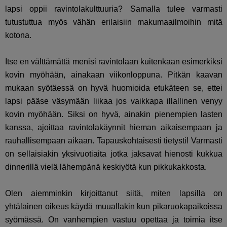
lapsi oppii ravintolakulttuuria? Samalla tulee varmasti
tutustuttua myös vähän erilaisiin makumaailmoihin mitä
kotona.
Itse en välttämättä menisi ravintolaan kuitenkaan esimerkiksi
kovin myöhään, ainakaan viikonloppuna. Pitkän kaavan
mukaan syötäessä on hyvä huomioida etukäteen se, ettei
lapsi pääse väsymään liikaa jos vaikkapa illallinen venyy
kovin myöhään. Siksi on hyvä, ainakin pienempien lasten
kanssa, ajoittaa ravintolakäynnit hieman aikaisempaan ja
rauhallisempaan aikaan. Tapauskohtaisesti tietysti! Varmasti
on sellaisiakin yksivuotiaita jotka jaksavat hienosti kukkua
dinnerillä vielä lähempänä keskiyötä kun pikkukakkosta.
Olen aiemminkin kirjoittanut siitä, miten lapsilla on
yhtälainen oikeus käydä muuallakin kun pikaruokapaikoissa
syömässä. On vanhempien vastuu opettaa ja toimia itse