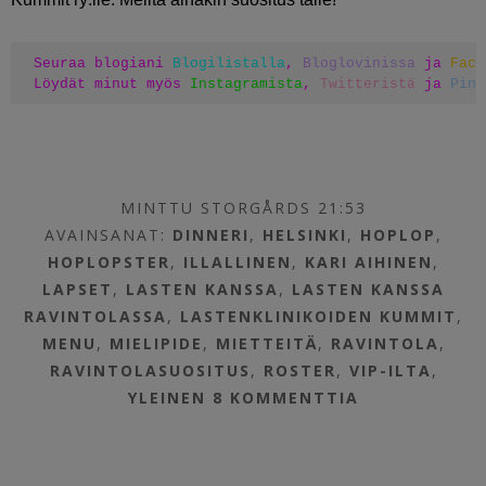
Seuraa blogiani 
Blogilistalla
, 
Bloglovinissa
 ja 
Face
Löydät minut myös 
Instagramista
, 
Twitteristä
 ja 
Pint
MINTTU STORGÅRDS 21:53
AVAINSANAT:
DINNERI
,
HELSINKI
,
HOPLOP
,
HOPLOPSTER
,
ILLALLINEN
,
KARI AIHINEN
,
LAPSET
,
LASTEN KANSSA
,
LASTEN KANSSA
RAVINTOLASSA
,
LASTENKLINIKOIDEN KUMMIT
,
MENU
,
MIELIPIDE
,
MIETTEITÄ
,
RAVINTOLA
,
RAVINTOLASUOSITUS
,
ROSTER
,
VIP-ILTA
,
YLEINEN
8 KOMMENTTIA