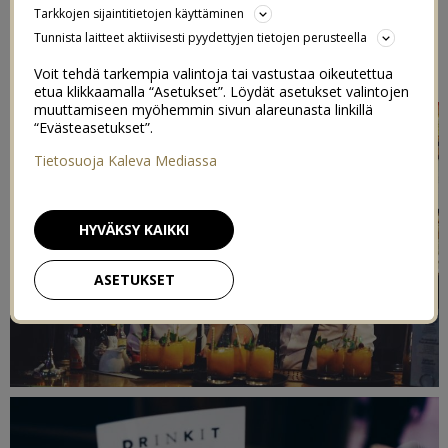
Tarkkojen sijaintitietojen käyttäminen
RAVINTOLASSA?
Tunnista laitteet aktiivisesti pyydettyjen tietojen perusteella
25/01/2017
Voit tehdä tarkempia valintoja tai vastustaa oikeutettua
etua klikkaamalla “Asetukset”. Löydät asetukset valintojen
muuttamiseen myöhemmin sivun alareunasta linkillä
“Evästeasetukset”.
Tietosuoja Kaleva Mediassa
HYVÄKSY KAIKKI
ASETUKSET