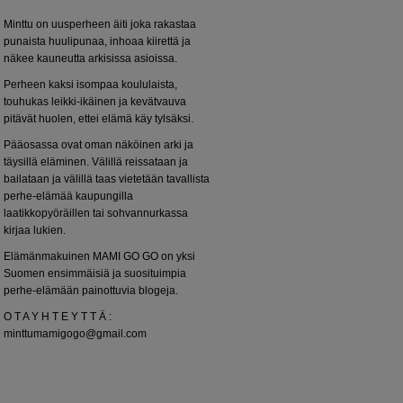
Minttu on uusperheen äiti joka rakastaa
punaista huulipunaa, inhoaa kiirettä ja
näkee kauneutta arkisissa asioissa.
Perheen kaksi isompaa koululaista,
touhukas leikki-ikäinen ja kevätvauva
pitävät huolen, ettei elämä käy tylsäksi.
Pääosassa ovat oman näköinen arki ja
täysillä eläminen. Välillä reissataan ja
bailataan ja välillä taas vietetään tavallista
perhe-elämää kaupungilla
laatikkopyöräillen tai sohvannurkassa
kirjaa lukien.
Elämänmakuinen MAMI GO GO on yksi
Suomen ensimmäisiä ja suosituimpia
perhe-elämään painottuvia blogeja.
O T A Y H T E Y T T Ä :
minttumamigogo@gmail.com