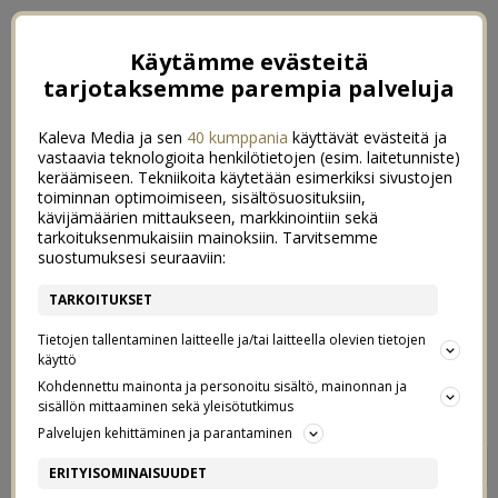
Käytämme evästeitä
tarjotaksemme parempia palveluja
Kaleva Media ja sen
40 kumppania
käyttävät evästeitä ja
vastaavia teknologioita henkilötietojen (esim. laitetunniste)
keräämiseen. Tekniikoita käytetään esimerkiksi sivustojen
toiminnan optimoimiseen, sisältösuosituksiin,
kävijämäärien mittaukseen, markkinointiin sekä
tarkoituksenmukaisiin mainoksiin. Tarvitsemme
suostumuksesi seuraaviin:
TARKOITUKSET
Tietojen tallentaminen laitteelle ja/tai laitteella olevien tietojen
käyttö
Kohdennettu mainonta ja personoitu sisältö, mainonnan ja
sisällön mittaaminen sekä yleisötutkimus
Palvelujen kehittäminen ja parantaminen
VOIKO LASTEN KANSSA
8
ERITYISOMINAISUUDET
KÄYDÄ HIENOSSA