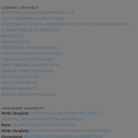
UUSIMMAT ARTIKKELIT
GLITTERIÄ & JUHLAHUMUA RISTEILYLLÄ
HYVIÄ, PAREMPIA & PARHAITA UNIA
TERVEISIÄ KEITTIÖSTÄ – KOKEMUKSIA FESTIVO KYLMIÖPAKASTIMESTA
ELÄMÄN IHMEITÄ TALTIOIMASSA
VAUVA TULI!
IHANA KESÄIHO
MITÄ PAKATA SAIRAALAKASSIIN
LAATUA JA LUKSUSTA KEITTIÖSSÄ
TUKHOLMA LASTEN KANSSA
VINKIT PAREMPAAN MUUTTOON
VIIMEISET VIIKOT RASKAANA
HEI ME MUUTETAAN!
HELLO BABY NRO 4
MOIKKA VANHA KOTI
SKIDIEN OMALLA RISTEILYLLÄ
VIIMEISIMMÄT KOMMENTIT
Minttu Storgårds
:
GLITTERIÄ & JUHLAHUMUA RISTEILYLLÄ
Juha Räty
:
SEINÄN MAALAUS KALKKIMAALILLA
Marie
:
ELÄMÄÄ HISSITTÖMÄSSÄ TALOSSA
Minttu Storgårds
:
MEISTÄKÖ LASTENSUOJELUN KRIISIPERHE?
Kiinnostunut
:
MEISTÄKÖ LASTENSUOJELUN KRIISIPERHE?