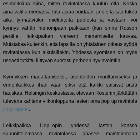
esimerkkinä siinä, miten ravintolassa kuuluu olla. Koska
aina välillä mediassa tätä asiaa puidaan, ja sieltä saa lukea
aika tyrmääviäkin mielipiteitä puolesta ja vastaan, voi
kynnys vähän hienompaan paikkaan (kun sinne Rosson
perälle, leikkipaikan viereen) menemiselle kasvaa.
Muistakaa kuitenkin, että lapsilla on yhtäläinen oikeus syödä
ravintolassa kun aikuisillakin. Yhdessä syömisen on myös
useasti tutkittu liittyvän suorasti perheen hyvinvointiin.
Kynnyksen madaltamiseksi, asenteiden muuttamiseksi ja
ennenkaikkea ihan vaan siksi että kaikki saisivat pitää
hauskaa, Helsingin keskustassa olevaan Rosteriin järkätään
tulevana kahtena viikonloppuna lasten oma pop up ravintola
HopLopster
.
Leikkipaikka HopLopin yhdessä lasten kanssa
suunnittelemassa ravintolassa pääsee maistelemaan