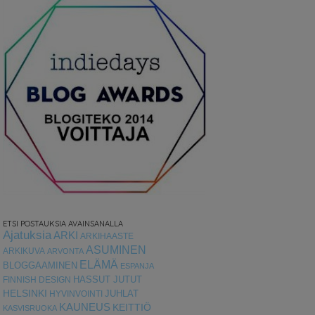
ETSI POSTAUKSIA AVAINSANALLA
Ajatuksia
ARKI
ARKIHAASTE
ASUMINEN
ARKIKUVA
ARVONTA
ELÄMÄ
BLOGGAAMINEN
ESPANJA
HASSUT JUTUT
FINNISH DESIGN
HELSINKI
HYVINVOINTI
JUHLAT
KAUNEUS
KEITTIÖ
KASVISRUOKA