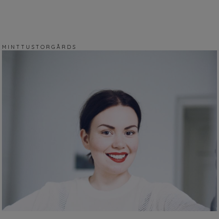
M I N T T U S T O R G Å R D S