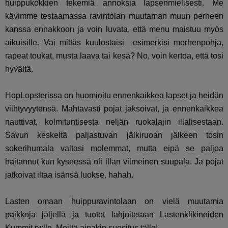
huippukokkien tekemiä annoksia lapsenmielisesti. Me
kävimme testaamassa ravintolan muutaman muun perheen
kanssa ennakkoon ja voin luvata, että menu maistuu myös
aikuisille. Vai miltäs kuulostaisi esimerkisi merhenpohja,
rapeat toukat, musta laava tai kesä? No, voin kertoa, että tosi
hyvältä.
HopLopsterissa on huomioitu ennenkaikkea lapset ja heidän
viihtyvyytensä. Mahtavasti pojat jaksoivat, ja ennenkaikkea
nauttivat, kolmituntisesta neljän ruokalajin illalisestaan.
Savun keskeltä paljastuvan jälkiruoan jälkeen tosin
sokerihumala valtasi molemmat, mutta eipä se paljoa
haitannut kun kyseessä oli illan viimeinen suupala. Ja pojat
jatkoivat iltaa isänsä luokse, hahah.
Lasten omaan huippuravintolaan on vielä muutamia
paikkoja jäljellä ja tuotot lahjoitetaan Lastenklikinoiden
Kummit ry:lle. Meiltä ainakin suositus tälle!