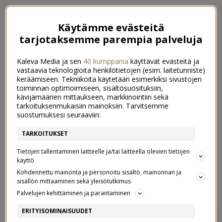
Käytämme evästeitä
tarjotaksemme parempia palveluja
Kaleva Media ja sen
40 kumppania
käyttävät evästeitä ja
vastaavia teknologioita henkilötietojen (esim. laitetunniste)
keräämiseen. Tekniikoita käytetään esimerkiksi sivustojen
toiminnan optimoimiseen, sisältösuosituksiin,
kävijämäärien mittaukseen, markkinointiin sekä
tarkoituksenmukaisiin mainoksiin. Tarvitsemme
suostumuksesi seuraaviin:
TARKOITUKSET
Tietojen tallentaminen laitteelle ja/tai laitteella olevien tietojen
käyttö
Kohdennettu mainonta ja personoitu sisältö, mainonnan ja
sisällön mittaaminen sekä yleisötutkimus
←
POLKKATUKAN PALUU
LIFE LATELY
→
Palvelujen kehittäminen ja parantaminen
SYYSKUUSSA
ERITYISOMINAISUUDET
0