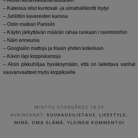
– Aloitin keramiikkaharrastuksen
– Kateissa ollut kuntosali -ja uimahallikortti löytyi
– Juhlittiin kavereiden kanssa
– Ostin matkan Pariisiin
– Käytin järkyttävän määrän rahaa ruokaan / ravintoloihin
– Näin enneunia
– Googlailin mattoja ja tilasin yhden kokeiluun
– Kävin läpi kirppiskamoja
– Aloin pikkuhiljaa hyväksymään, että on laitettava vanhat
vauvanvaatteet myös kirppikselle
MINTTU STORGÅRDS 18:59
AVAINSANAT:
KUUKAUSILISTAUS
,
LIFESTYLE
,
MINÄ
,
OMA ELÄMÄ
,
YLEINEN
KOMMENTOI