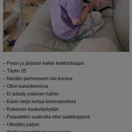
– Pesin ja järjestin kaikki keittiönkaapit
– Täytin 35
– Meidän perheeseen iski korona
– Oltiin karanteenissa
– Ei päästy ystävien häihin
– Kävin neljä kertaa koronatestissä
– Rakensin kaakelipöydän
– Palautettiin vuokralla ollut laatikkopyörä
– Ulkoiltiin paljon