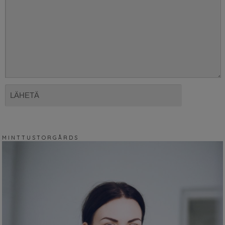
M I N T T U S T O R G Å R D S