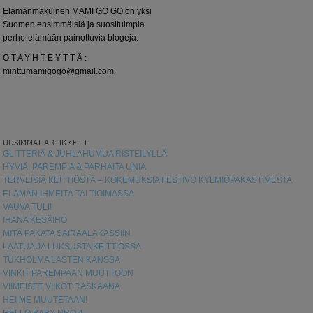
Elämänmakuinen MAMI GO GO on yksi
Suomen ensimmäisiä ja suosituimpia
perhe-elämään painottuvia blogeja.
O T A Y H T E Y T T Ä :
minttumamigogo@gmail.com
UUSIMMAT ARTIKKELIT
GLITTERIÄ & JUHLAHUMUA RISTEILYLLÄ
HYVIÄ, PAREMPIA & PARHAITA UNIA
TERVEISIÄ KEITTIÖSTÄ – KOKEMUKSIA FESTIVO KYLMIÖPAKASTIMESTA
ELÄMÄN IHMEITÄ TALTIOIMASSA
VAUVA TULI!
IHANA KESÄIHO
MITÄ PAKATA SAIRAALAKASSIIN
LAATUA JA LUKSUSTA KEITTIÖSSÄ
TUKHOLMA LASTEN KANSSA
VINKIT PAREMPAAN MUUTTOON
VIIMEISET VIIKOT RASKAANA
HEI ME MUUTETAAN!
HELLO BABY NRO 4