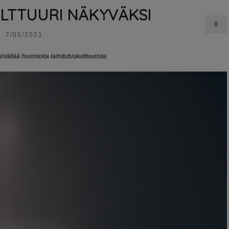
LTTUURI NÄKYVÄKSI
0
7/05/2021
 sisältää huomioita laihdutuskulttuurista.