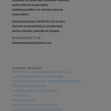
bailataan ja välillä taas vietetään tavallista
perhe-elämää kaupungilla
laatikkopyöräillen tai sohvannurkassa
kirjaa lukien.
Elämänmakuinen MAMI GO GO on yksi
Suomen ensimmäisiä ja suosituimpia
perhe-elämään painottuvia blogeja.
O T A Y H T E Y T T Ä :
minttumamigogo@gmail.com
UUSIMMAT ARTIKKELIT
GLITTERIÄ & JUHLAHUMUA RISTEILYLLÄ
HYVIÄ, PAREMPIA & PARHAITA UNIA
TERVEISIÄ KEITTIÖSTÄ – KOKEMUKSIA FESTIVO
KYLMIÖPAKASTIMESTA
ELÄMÄN IHMEITÄ TALTIOIMASSA
VAUVA TULI!
IHANA KESÄIHO
MITÄ PAKATA SAIRAALAKASSIIN
LAATUA JA LUKSUSTA KEITTIÖSSÄ