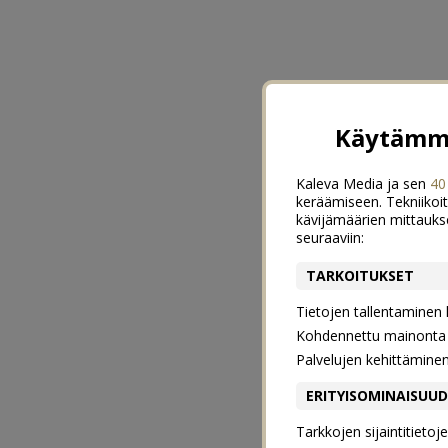
Käytämme
Kaleva Media ja sen
40
keräämiseen. Tekniikoit
kävijämäärien mittauks
seuraaviin:
TARKOITUKSET
Tietojen tallentaminen la
Kohdennettu mainonta j
Palvelujen kehittämine
ERITYISOMINAISUU
Tarkkojen sijaintitieto