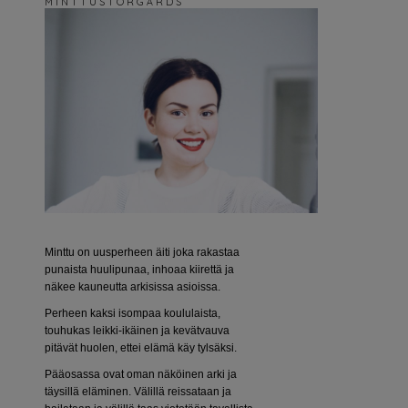
M I N T T U S T O R G Å R D S
Minttu on uusperheen äiti joka rakastaa
punaista huulipunaa, inhoaa kiirettä ja
näkee kauneutta arkisissa asioissa.
Perheen kaksi isompaa koululaista,
touhukas leikki-ikäinen ja kevätvauva
pitävät huolen, ettei elämä käy tylsäksi.
Pääosassa ovat oman näköinen arki ja
täysillä eläminen. Välillä reissataan ja