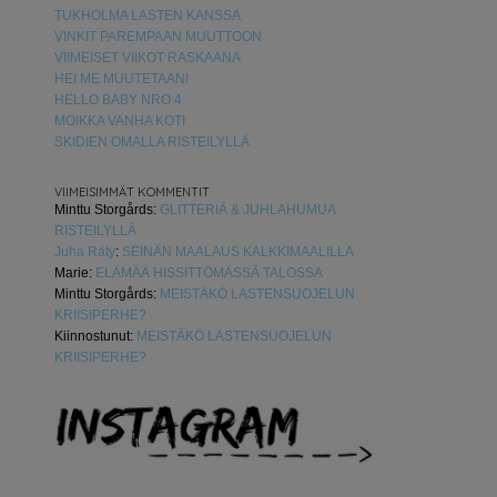
TUKHOLMA LASTEN KANSSA
VINKIT PAREMPAAN MUUTTOON
VIIMEISET VIIKOT RASKAANA
HEI ME MUUTETAAN!
HELLO BABY NRO 4
MOIKKA VANHA KOTI
SKIDIEN OMALLA RISTEILYLLÄ
VIIMEISIMMÄT KOMMENTIT
Minttu Storgårds
:
GLITTERIÄ & JUHLAHUMUA
RISTEILYLLÄ
Juha Räty
:
SEINÄN MAALAUS KALKKIMAALILLA
Marie
:
ELÄMÄÄ HISSITTÖMÄSSÄ TALOSSA
Minttu Storgårds
:
MEISTÄKÖ LASTENSUOJELUN
KRIISIPERHE?
Kiinnostunut
:
MEISTÄKÖ LASTENSUOJELUN
KRIISIPERHE?