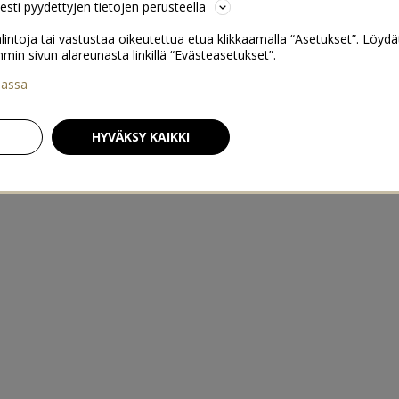
sesti pyydettyjen tietojen perusteella
lintoja tai vastustaa oikeutettua etua klikkaamalla “Asetukset”. Löydä
 sivun alareunasta linkillä “Evästeasetukset”.
iassa
HYVÄKSY KAIKKI