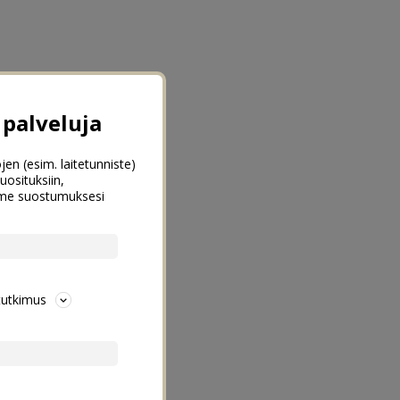
palveluja
jen (esim. laitetunniste)
uosituksiin,
emme suostumuksesi
tutkimus