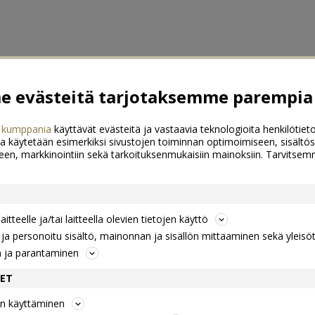
 evästeitä tarjotaksemme parempia 
 kumppania
käyttävät evästeitä ja vastaavia teknologioita henkilötieto
a käytetään esimerkiksi sivustojen toiminnan optimoimiseen, sisältös
een, markkinointiin sekä tarkoituksenmukaisiin mainoksiin. Tarvits
itteelle ja/tai laitteella olevien tietojen käyttö
a personoitu sisältö, mainonnan ja sisällön mittaaminen sekä yleisö
n ja parantaminen
DET
jen käyttäminen