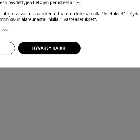
sesti pyydettyjen tietojen perusteella
lintoja tai vastustaa oikeutettua etua klikkaamalla “Asetukset”. Löydä
 sivun alareunasta linkillä “Evästeasetukset”.
iassa
HYVÄKSY KAIKKI