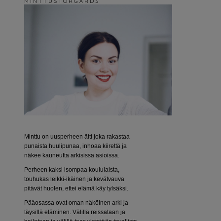
M I N T T U S T O R G Å R D S
Minttu on uusperheen äiti joka rakastaa
punaista huulipunaa, inhoaa kiirettä ja
näkee kauneutta arkisissa asioissa.
Perheen kaksi isompaa koululaista,
touhukas leikki-ikäinen ja kevätvauva
pitävät huolen, ettei elämä käy tylsäksi.
Pääosassa ovat oman näköinen arki ja
täysillä eläminen. Välillä reissataan ja