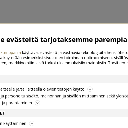
 evästeitä tarjotaksemme parempia 
 kumppania
käyttävät evästeitä ja vastaavia teknologioita henkilötieto
a käytetään esimerkiksi sivustojen toiminnan optimoimiseen, sisältös
een, markkinointiin sekä tarkoituksenmukaisiin mainoksiin. Tarvits
itteelle ja/tai laitteella olevien tietojen käyttö
a personoitu sisältö, mainonnan ja sisällön mittaaminen sekä yleisö
n ja parantaminen
DET
jen käyttäminen