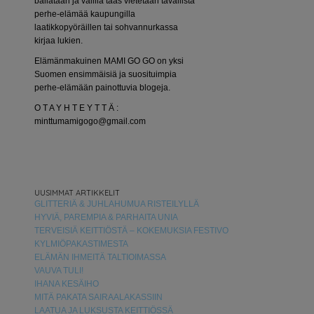
bailataan ja välillä taas vietetään tavallista
perhe-elämää kaupungilla
laatikkopyöräillen tai sohvannurkassa
kirjaa lukien.
Elämänmakuinen MAMI GO GO on yksi
Suomen ensimmäisiä ja suosituimpia
perhe-elämään painottuvia blogeja.
O T A Y H T E Y T T Ä :
minttumamigogo@gmail.com
UUSIMMAT ARTIKKELIT
GLITTERIÄ & JUHLAHUMUA RISTEILYLLÄ
HYVIÄ, PAREMPIA & PARHAITA UNIA
TERVEISIÄ KEITTIÖSTÄ – KOKEMUKSIA FESTIVO
KYLMIÖPAKASTIMESTA
ELÄMÄN IHMEITÄ TALTIOIMASSA
VAUVA TULI!
IHANA KESÄIHO
MITÄ PAKATA SAIRAALAKASSIIN
LAATUA JA LUKSUSTA KEITTIÖSSÄ