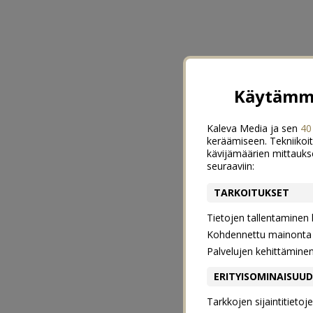
Käytämme
Kaleva Media ja sen
40
keräämiseen. Tekniikoit
kävijämäärien mittauks
seuraaviin:
TARKOITUKSET
Tietojen tallentaminen la
Kohdennettu mainonta j
Palvelujen kehittämine
ERITYISOMINAISUU
Tarkkojen sijaintitieto