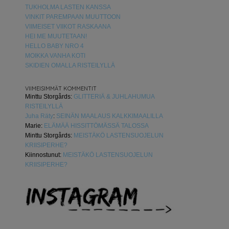
TUKHOLMA LASTEN KANSSA
VINKIT PAREMPAAN MUUTTOON
VIIMEISET VIIKOT RASKAANA
HEI ME MUUTETAAN!
HELLO BABY NRO 4
MOIKKA VANHA KOTI
SKIDIEN OMALLA RISTEILYLLÄ
VIIMEISIMMÄT KOMMENTIT
Minttu Storgårds
:
GLITTERIÄ & JUHLAHUMUA
RISTEILYLLÄ
Juha Räty
:
SEINÄN MAALAUS KALKKIMAALILLA
Marie
:
ELÄMÄÄ HISSITTÖMÄSSÄ TALOSSA
Minttu Storgårds
:
MEISTÄKÖ LASTENSUOJELUN
KRIISIPERHE?
Kiinnostunut
:
MEISTÄKÖ LASTENSUOJELUN
KRIISIPERHE?