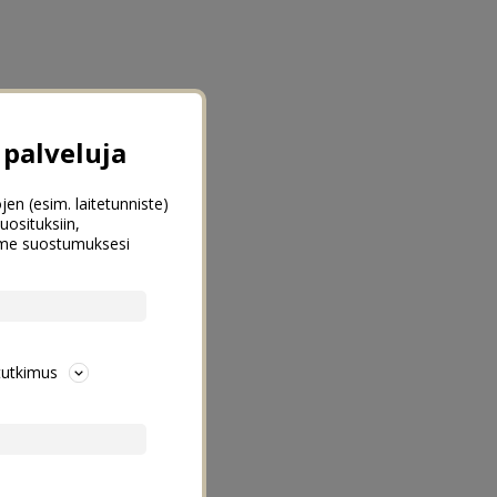
palveluja
jen (esim. laitetunniste)
uosituksiin,
emme suostumuksesi
tutkimus