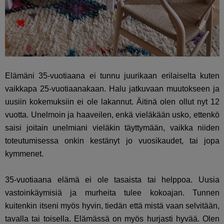
Elämäni 35-vuotiaana ei tunnu juurikaan erilaiselta kuten
vaikkapa 25-vuotiaanakaan. Halu jatkuvaan muutokseen ja
uusiin kokemuksiin ei ole lakannut. Äitinä olen ollut nyt 12
vuotta. Unelmoin ja haaveilen, enkä vieläkään usko, ettenkö
saisi joitain unelmiani vieläkin täyttymään, vaikka niiden
toteutumisessa onkin kestänyt jo vuosikaudet, tai jopa
kymmenet.
35-vuotiaana elämä ei ole tasaista tai helppoa. Uusia
vastoinkäymisiä ja murheita tulee kokoajan. Tunnen
kuitenkin itseni myös hyvin, tiedän että mistä vaan selvitään,
tavalla tai toisella. Elämässä on myös hurjasti hyvää. Olen