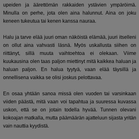
upeiden ja äärettömän rakkaiden ystävien ympäröimä.
Minulla on perhe, jota olen aina halunnut. Aina on joku
keneen tukeutua tai kenen kanssa nauraa.
Halu ja tarve elää juuri oman näköistä elämää, juuri itselleni
on ollut aina vahvasti läsnä. Myös uskallusta siihen on
riittänyt, sillä muuta vaihtoehtoa ei olekaan. Viime
kuukausina olen taas paljon miettinyt mitä kaikkea haluan ja
haluan paljon. En halua tyytyä, vaan elää täysillä ja
onnellisena vaikka se olisi joskus pelottavaa.
En osaa yhtään sanoa missä olen vuoden tai varsinkaan
viiden päästä, mitä vaan voi tapahtua ja suuressa kuvassa
uskon, että se on jotain todella hyvää. Tunnen olevani
kokoajan matkalla, mutta päämäärän ajatteluun sijasta yritän
vain nauttia kyydistä.