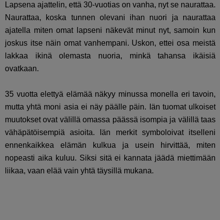
Lapsena ajattelin, että 30-vuotias on vanha, nyt se naurattaa.
Naurattaa, koska tunnen olevani ihan nuori ja naurattaa
ajatella miten omat lapseni näkevät minut nyt, samoin kun
joskus itse näin omat vanhempani. Uskon, ettei osa meistä
lakkaa ikinä olemasta nuoria, minkä tahansa ikäisiä
ovatkaan.
35 vuotta elettyä elämää näkyy minussa monella eri tavoin,
mutta yhtä moni asia ei näy päälle päin. Iän tuomat ulkoiset
muutokset ovat välillä omassa päässä isompia ja välillä taas
vähäpätöisempiä asioita. Iän merkit symboloivat itselleni
ennenkaikkea elämän kulkua ja usein hirvittää, miten
nopeasti aika kuluu. Siksi sitä ei kannata jäädä miettimään
liikaa, vaan elää vain yhtä täysillä mukana.