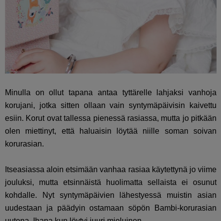
Minulla on ollut tapana antaa tyttärelle lahjaksi vanhoja
korujani, jotka sitten ollaan vain syntymäpäivisin kaivettu
esiin. Korut ovat tallessa pienessä rasiassa, mutta jo pitkään
olen miettinyt, että haluaisin löytää niille soman soivan
korurasian.
Itseasiassa aloin etsimään vanhaa rasiaa käytettynä jo viime
jouluksi, mutta etsinnäistä huolimatta sellaista ei osunut
kohdalle. Nyt syntymäpäivien lähestyessä muistin asian
uudestaan ja päädyin ostamaan söpön Bambi-korurasian
uutena. Ihana kun löytyi juuri mieluinen.