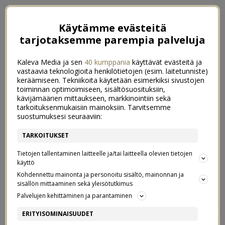
Käytämme evästeitä
tarjotaksemme parempia palveluja
Kaleva Media ja sen
40 kumppania
käyttävät evästeitä ja
vastaavia teknologioita henkilötietojen (esim. laitetunniste)
keräämiseen. Tekniikoita käytetään esimerkiksi sivustojen
toiminnan optimoimiseen, sisältösuosituksiin,
kävijämäärien mittaukseen, markkinointiin sekä
tarkoituksenmukaisiin mainoksiin. Tarvitsemme
suostumuksesi seuraaviin:
TARKOITUKSET
Tietojen tallentaminen laitteelle ja/tai laitteella olevien tietojen
käyttö
Kohdennettu mainonta ja personoitu sisältö, mainonnan ja
sisällön mittaaminen sekä yleisötutkimus
Palvelujen kehittäminen ja parantaminen
35 VUOTIAANA
0
ERITYISOMINAISUUDET
15/09/2021