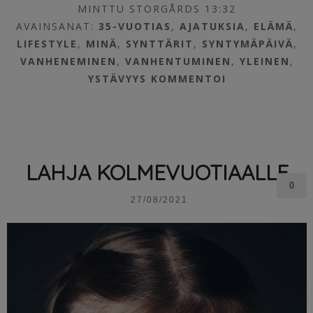
MINTTU STORGÅRDS 13:32
AVAINSANAT:
35-VUOTIAS
,
AJATUKSIA
,
ELÄMÄ
,
LIFESTYLE
,
MINÄ
,
SYNTTÄRIT
,
SYNTYMÄPÄIVÄ
,
VANHENEMINEN
,
VANHENTUMINEN
,
YLEINEN
,
YSTÄVYYS
KOMMENTOI
LAHJA KOLMEVUOTIAALLE
0
27/08/2021