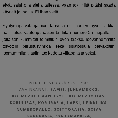
eivät saisi olla siellä tallessa, vaan toki niitä pitäisi saada
käyttää ja ihailla. Ei ihan vielä.
Syntymäpäivälahjatoive lapsella oli muuten hyvin tarkka,
hän halusi vaalenpunaisen tai liilan numero 3 ilmapallon –
jollaisen kummitäti toimittikin oven taakse. Isovanhemmilta
toivottiin piirustusvihkoa sekä sisätossuja päiväkotiin,
isomummilta tilattiin itse kudottu villapaita talveksi.
MINTTU STORGÅRDS 17:03
AVAINSANAT:
BAMBI
,
JUHLAMEKKO
,
KOLMEVUOTIAAN TYYLI
,
KOLMEVUOTIAS
,
KORULIPAS
,
KORURASIA
,
LAPSI
,
LEIKKI-IKÄ
,
NUMEROPALLO
,
SOITTORASIA
,
SOIVA
KORURASIA
,
SYNTYMÄPÄIVÄ
,