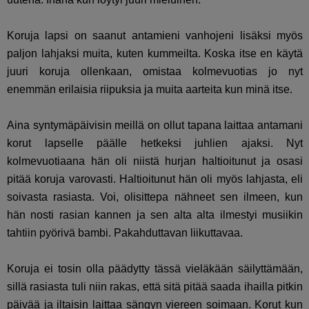
Koruja lapsi on saanut antamieni vanhojeni lisäksi myös
paljon lahjaksi muita, kuten kummeilta. Koska itse en käytä
juuri koruja ollenkaan, omistaa kolmevuotias jo nyt
enemmän erilaisia riipuksia ja muita aarteita kun minä itse.
Aina syntymäpäivisin meillä on ollut tapana laittaa antamani
korut lapselle päälle hetkeksi juhlien ajaksi. Nyt
kolmevuotiaana hän oli niistä hurjan haltioitunut ja osasi
pitää koruja varovasti. Haltioitunut hän oli myös lahjasta, eli
soivasta rasiasta. Voi, olisittepa nähneet sen ilmeen, kun
hän nosti rasian kannen ja sen alta alta ilmestyi musiikin
tahtiin pyörivä bambi. Pakahduttavan liikuttavaa.
Koruja ei tosin olla päädytty tässä vieläkään säilyttämään,
sillä rasiasta tuli niin rakas, että sitä pitää saada ihailla pitkin
päivää ja iltaisin laittaa sängyn viereen soimaan. Korut kun