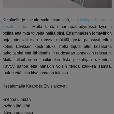
Kirjoittelin jo itse aiemmin listaa siitä,
mitä kaikkea haluaisin
kesällä tehdä
. Mutta tänään aamupalapöydässä kyselin
pojilta että mitä toiveita heillä olisi. Ensimmäisen lomaviikon
pojat viettivät isän kanssa mökillä, josta palasivat eilen
kotiin. Elviksen kesti aluksi hetki tajuta ettei kesäloma
tarkoita sitä että lähdettäisiin uudestaan jonnekkin reissuun.
Mutta alkoihan se poikienkin lista pikkuhijaa rakentua.
Täytyy sanoa että minäkin voisin tehdä kaikkea samaa,
luulen että aika kiva loma on tulossa.
Kesälomalla Kaapo ja Elvis aikovat:
-mennä uimaan
-syödä jäätelöä
-käydä puistossa