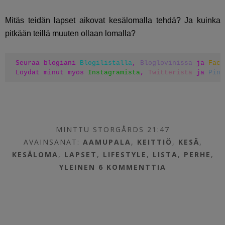
Mitäs teidän lapset aikovat kesälomalla tehdä? Ja kuinka
pitkään teillä muuten ollaan lomalla?
Seuraa blogiani 
Blogilistalla
, 
Bloglovinissa
 ja 
Face
Löydät minut myös 
Instagramista
, 
Twitteristä
 ja 
Pint
MINTTU STORGÅRDS 21:47
AVAINSANAT:
AAMUPALA
,
KEITTIÖ
,
KESÄ
,
KESÄLOMA
,
LAPSET
,
LIFESTYLE
,
LISTA
,
PERHE
,
YLEINEN
6 KOMMENTTIA