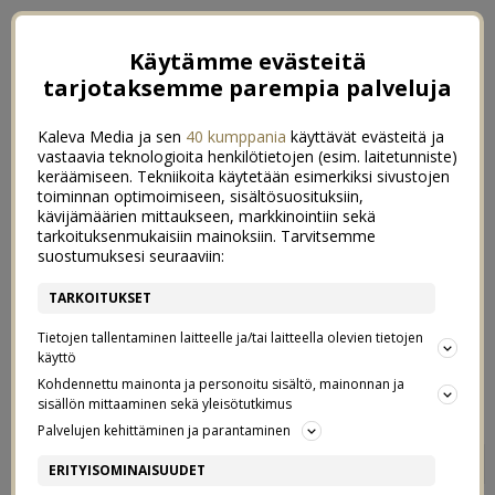
Käytämme evästeitä
tarjotaksemme parempia palveluja
Kaleva Media ja sen
40 kumppania
käyttävät evästeitä ja
vastaavia teknologioita henkilötietojen (esim. laitetunniste)
keräämiseen. Tekniikoita käytetään esimerkiksi sivustojen
toiminnan optimoimiseen, sisältösuosituksiin,
kävijämäärien mittaukseen, markkinointiin sekä
tarkoituksenmukaisiin mainoksiin. Tarvitsemme
suostumuksesi seuraaviin:
TARKOITUKSET
Tietojen tallentaminen laitteelle ja/tai laitteella olevien tietojen
käyttö
Kohdennettu mainonta ja personoitu sisältö, mainonnan ja
sisällön mittaaminen sekä yleisötutkimus
Palvelujen kehittäminen ja parantaminen
MITÄ ONNI ON?
2
ERITYISOMINAISUUDET
1/10/2015