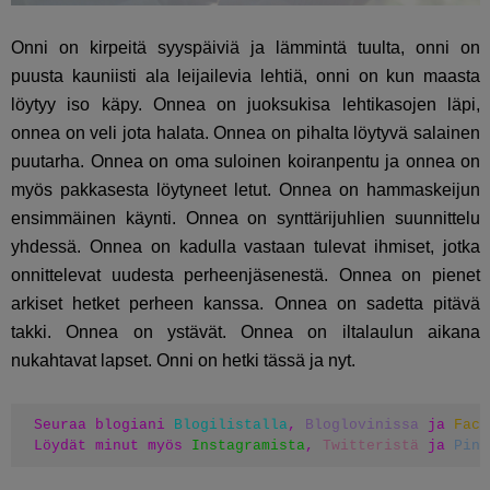
Onni on kirpeitä syyspäiviä ja lämmintä tuulta, onni on
puusta kauniisti ala leijailevia lehtiä, onni on kun maasta
löytyy iso käpy. Onnea on juoksukisa lehtikasojen läpi,
onnea on veli jota halata. Onnea on pihalta löytyvä salainen
puutarha. Onnea on oma suloinen koiranpentu ja onnea on
myös pakkasesta löytyneet letut. Onnea on hammaskeijun
ensimmäinen käynti. Onnea on synttärijuhlien suunnittelu
yhdessä. Onnea on kadulla vastaan tulevat ihmiset, jotka
onnittelevat uudesta perheenjäsenestä. Onnea on pienet
arkiset hetket perheen kanssa. Onnea on sadetta pitävä
takki. Onnea on ystävät. Onnea on iltalaulun aikana
nukahtavat lapset. Onni on hetki tässä ja nyt.
Seuraa blogiani 
Blogilistalla
, 
Bloglovinissa
 ja 
Face
Löydät minut myös 
Instagramista
, 
Twitteristä
 ja 
Pint