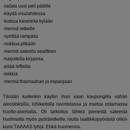
-ladata uusi peli pädille
-käydä visulahdessa
-kutsua kavereita kylään
-mennä retkelle
-syöttää lampaita
-nukkua pitkään
-mennä sateella sealifeen
-harjoitella kirjaimia
-pitää leffailta
-leikkiä
-mennä thaimaahan ja espanjaan
Tänään kuitenkin käytiin ihan vaan kaupungilla vähän
aleostoksilla, lohikeitolla ravintolassa ja maitoa ostamassa
huolto-asemalta. Oli tarkoitus lähteä pienestä sateesta
huolimatta myös pyöräretkelle, mutta laattikkopyörästä olikin
kumi TAAAAS tyhjä. Ehkä huomenna.