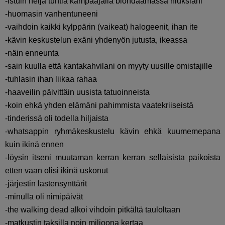
-istuin neljä tuntia kampaajalla blondaamassa hiuksiani
-huomasin vanhentuneeni
-vaihdoin kaikki kylppärin (vaikeat) halogeenit, ihan ite
-kävin keskustelun exäni yhdenyön jutusta, ikeassa
-näin enneunta
-sain kuulla että kantakahvilani on myyty uusille omistajille
-tuhlasin ihan liikaa rahaa
-haaveilin päivittäin uusista tatuoinneista
-koin ehkä yhden elämäni pahimmista vaatekriiseistä
-tinderissä oli todella hiljaista
-whatsappin ryhmäkeskustelu kävin ehkä kuumemepana
kuin ikinä ennen
-löysin itseni muutaman kerran kerran sellaisista paikoista
etten vaan olisi ikinä uskonut
-järjestin lastensynttärit
-minulla oli nimipäivät
-the walking dead alkoi vihdoin pitkältä tauloltaan
-matkustin taksilla noin miljoona kertaa