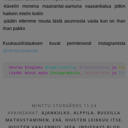
-kävelin monena maanantai-aamuna vaasankatua pitkin
haikein mielin kotiin
-päätin ettemme muuta tästä asunnosta vasta kun on ihan
ihan pakko
Kuukausilistauksen kuvat perinteisesti instagramista
@mintturipakinttu
Seuraa blogiani 
Blogilistalla
, 
Bloglovinissa
 ja 
Face
Löydät minut myös 
Instagramista
, 
Twitteristä
 ja 
Pint
MINTTU STORGÅRDS 11:24
AVAINSANAT:
AJANKULKU
,
ALPPILA
,
BUSSILLA
MATKUSTAMINEN
,
EXÄ
,
HIUSTEN LEIKKUU ITSE
,
HIUSTEN VAALENNUS
,
IKEA
,
INDIEDAYS BLOG