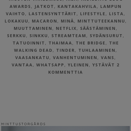
AWARDS
,
JATKOT
,
KANTAKAHVILA
,
LAMPUN
VAIHTO
,
LASTENSYNTTÄRIT
,
LIFESTYLE
,
LISTA
,
LOKAKUU
,
MACARON
,
MINÄ
,
MINTTUTEEKANNU
,
MUUTTAMINEN
,
NETFLIX
,
SÄÄSTÄMINEN
,
SERKKU
,
SINKKU
,
STREAMTEAM
,
SYDÄNSURUT
,
TATUOINNIT
,
THAIMAA
,
THE BRIDGE
,
THE
WALKING DEAD
,
TINDER
,
TUHLAAMINEN
,
VAASANKATU
,
VANHENTUMINEN
,
VANS
,
VANTAA
,
WHATSAPP
,
YLEINEN
,
YSTÄVÄT
2
KOMMENTTIA
M I N T T U S T O R G Å R D S