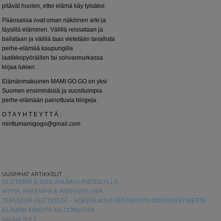
pitävät huolen, ettei elämä käy tylsäksi.
Pääosassa ovat oman näköinen arki ja
täysillä eläminen. Välillä reissataan ja
bailataan ja välillä taas vietetään tavallista
perhe-elämää kaupungilla
laatikkopyöräillen tai sohvannurkassa
kirjaa lukien.
Elämänmakuinen MAMI GO GO on yksi
Suomen ensimmäisiä ja suosituimpia
perhe-elämään painottuvia blogeja.
O T A Y H T E Y T T Ä :
minttumamigogo@gmail.com
UUSIMMAT ARTIKKELIT
GLITTERIÄ & JUHLAHUMUA RISTEILYLLÄ
HYVIÄ, PAREMPIA & PARHAITA UNIA
TERVEISIÄ KEITTIÖSTÄ – KOKEMUKSIA FESTIVO KYLMIÖPAKASTIMESTA
ELÄMÄN IHMEITÄ TALTIOIMASSA
VAUVA TULI!