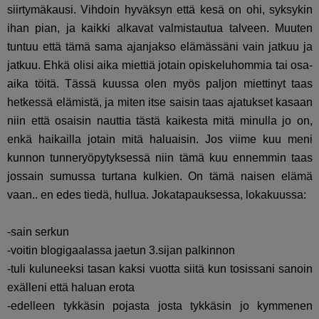
siirtymäkausi. Vihdoin hyväksyn että kesä on ohi, syksykin
ihan pian, ja kaikki alkavat valmistautua talveen. Muuten
tuntuu että tämä sama ajanjakso elämässäni vain jatkuu ja
jatkuu. Ehkä olisi aika miettiä jotain opiskeluhommia tai osa-
aika töitä. Tässä kuussa olen myös paljon miettinyt taas
hetkessä elämistä, ja miten itse saisin taas ajatukset kasaan
niin että osaisin nauttia tästä kaikesta mitä minulla jo on,
enkä haikailla jotain mitä haluaisin. Jos viime kuu meni
kunnon tunneryöpytyksessä niin tämä kuu ennemmin taas
jossain sumussa turtana kulkien. On tämä naisen elämä
vaan.. en edes tiedä, hullua. Jokatapauksessa, lokakuussa:
-sain serkun
-voitin blogigaalassa jaetun 3.sijan palkinnon
-tuli kuluneeksi tasan kaksi vuotta siitä kun tosissani sanoin
exälleni että haluan erota
-edelleen tykkäsin pojasta josta tykkäsin jo kymmenen