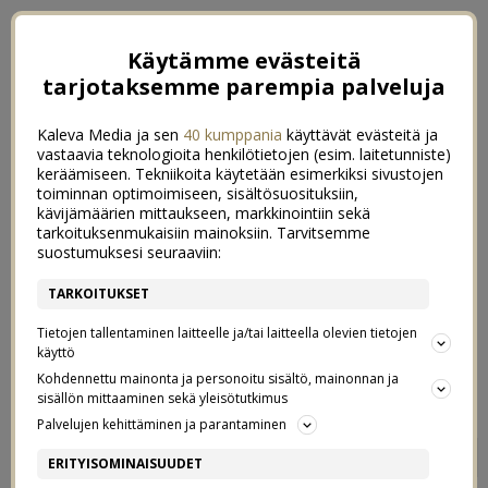
Käytämme evästeitä
tarjotaksemme parempia palveluja
Kaleva Media ja sen
40 kumppania
käyttävät evästeitä ja
vastaavia teknologioita henkilötietojen (esim. laitetunniste)
keräämiseen. Tekniikoita käytetään esimerkiksi sivustojen
toiminnan optimoimiseen, sisältösuosituksiin,
kävijämäärien mittaukseen, markkinointiin sekä
tarkoituksenmukaisiin mainoksiin. Tarvitsemme
suostumuksesi seuraaviin:
TARKOITUKSET
Tietojen tallentaminen laitteelle ja/tai laitteella olevien tietojen
käyttö
Kohdennettu mainonta ja personoitu sisältö, mainonnan ja
sisällön mittaaminen sekä yleisötutkimus
Palvelujen kehittäminen ja parantaminen
JA NIIN SEKIN MENI
2
ERITYISOMINAISUUDET
1/11/2014