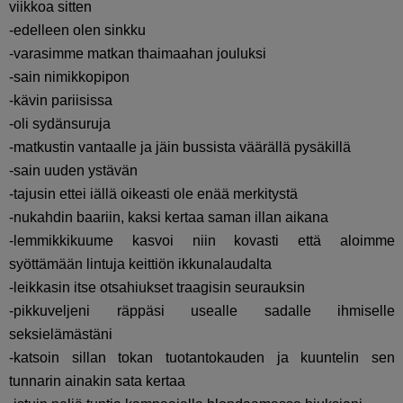
viikkoa sitten
-edelleen olen sinkku
-varasimme matkan thaimaahan jouluksi
-sain nimikkopipon
-kävin pariisissa
-oli sydänsuruja
-matkustin vantaalle ja jäin bussista väärällä pysäkillä
-sain uuden ystävän
-tajusin ettei iällä oikeasti ole enää merkitystä
-nukahdin baariin, kaksi kertaa saman illan aikana
-lemmikkikuume kasvoi niin kovasti että aloimme
syöttämään lintuja keittiön ikkunalaudalta
-leikkasin itse otsahiukset traagisin seurauksin
-pikkuveljeni räppäsi usealle sadalle ihmiselle
seksielämästäni
-katsoin sillan tokan tuotantokauden ja kuuntelin sen
tunnarin ainakin sata kertaa