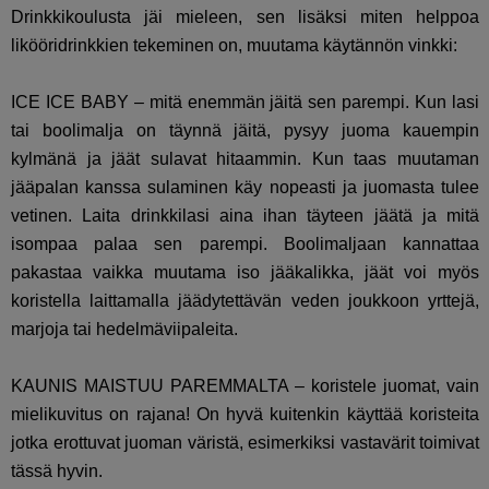
Drinkkikoulusta jäi mieleen, sen lisäksi miten helppoa
likööridrinkkien tekeminen on, muutama käytännön vinkki:
ICE ICE BABY – mitä enemmän jäitä sen parempi. Kun lasi
tai boolimalja on täynnä jäitä, pysyy juoma kauempin
kylmänä ja jäät sulavat hitaammin. Kun taas muutaman
jääpalan kanssa sulaminen käy nopeasti ja juomasta tulee
vetinen. Laita drinkkilasi aina ihan täyteen jäätä ja mitä
isompaa palaa sen parempi. Boolimaljaan kannattaa
pakastaa vaikka muutama iso jääkalikka, jäät voi myös
koristella laittamalla jäädytettävän veden joukkoon yrttejä,
marjoja tai hedelmäviipaleita.
KAUNIS MAISTUU PAREMMALTA – koristele juomat, vain
mielikuvitus on rajana! On hyvä kuitenkin käyttää koristeita
jotka erottuvat juoman väristä, esimerkiksi vastavärit toimivat
tässä hyvin.