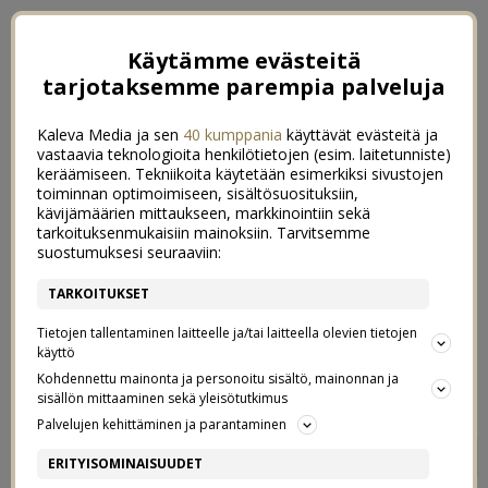
Käytämme evästeitä
tarjotaksemme parempia palveluja
Kaleva Media ja sen
40 kumppania
käyttävät evästeitä ja
vastaavia teknologioita henkilötietojen (esim. laitetunniste)
keräämiseen. Tekniikoita käytetään esimerkiksi sivustojen
toiminnan optimoimiseen, sisältösuosituksiin,
kävijämäärien mittaukseen, markkinointiin sekä
tarkoituksenmukaisiin mainoksiin. Tarvitsemme
suostumuksesi seuraaviin:
TARKOITUKSET
Tietojen tallentaminen laitteelle ja/tai laitteella olevien tietojen
käyttö
Kohdennettu mainonta ja personoitu sisältö, mainonnan ja
sisällön mittaaminen sekä yleisötutkimus
Palvelujen kehittäminen ja parantaminen
BOOLIBILEET
2
ERITYISOMINAISUUDET
6/07/2017