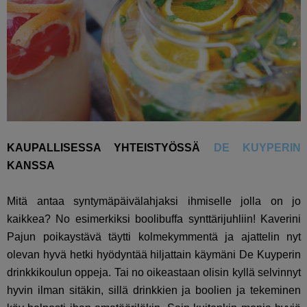
KAUPALLISESSA YHTEISTYÖSSÄ
DE KUYPERIN
KANSSA
Mitä antaa syntymäpäivälahjaksi ihmiselle jolla on jo
kaikkea? No esimerkiksi boolibuffa synttärijuhliin! Kaverini
Pajun poikaystävä täytti kolmekymmentä ja ajattelin nyt
olevan hyvä hetki hyödyntää hiljattain käymäni De Kuyperin
drinkkikoulun oppeja. Tai no oikeastaan olisin kyllä selvinnyt
hyvin ilman sitäkin, sillä drinkkien ja boolien ja tekeminen