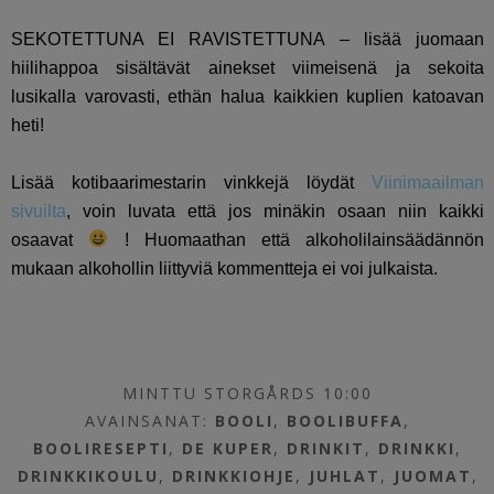
SEKOTETTUNA EI RAVISTETTUNA – lisää juomaan
hiilihappoa sisältävät ainekset viimeisenä ja sekoita
lusikalla varovasti, ethän halua kaikkien kuplien katoavan
heti!
Lisää kotibaarimestarin vinkkejä löydät
Viinimaailman
sivuilta
, voin luvata että jos minäkin osaan niin kaikki
osaavat
! Huomaathan että alkoholilainsäädännön
mukaan alkohollin liittyviä kommentteja ei voi julkaista.
MINTTU STORGÅRDS 10:00
AVAINSANAT:
BOOLI
,
BOOLIBUFFA
,
BOOLIRESEPTI
,
DE KUPER
,
DRINKIT
,
DRINKKI
,
DRINKKIKOULU
,
DRINKKIOHJE
,
JUHLAT
,
JUOMAT
,