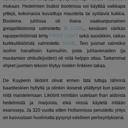
mukaan. Hedelmien lisäksi booleissa voi käyttää vaikkapa
yrttejä, kokonaisia kuvaittuja mausteita tai syötäviä kukkia.
Booleina juhlissa oli ihana vaaleanpunainen
greippilikööristä valmistettu
B COOL
, kesäisen värikäs
raparperiliööristä tehty
FIRST LIGHT
sekä suosikkini, raikas
kurkkulikööristä valmistettu
SADE
. Tein juomat valmiiksi
isoihin hanallisiin kannuihin, josta juhlavieraiden (ja
muutamien ohikulkijoiden) oli niitä helppo ottaa. Tarkemmat
ohjeet juomien tekoon löytyy noiden linkkien takaa.
De Kuyperin liköörit olivat ennen tätä tuttuja lähinnä
baaritieskien hyllyltä ja olinkin iloisesti yllättynyt kun pääsin
niitä maistelemaan. Liköörit nimittäin uutetaan ihan aidoista
hedelmistä ja marjoista, eikä niissä käytetä mitään
esansseja. Ja 320 vuotta sitten Hollannissa perustettu yritys
on kasvustaan huolimatta pysynyt edelleen perheyrityksenä.