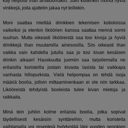
käy helposti ihan amatööriläkin. Sain kuitenkin monia hyviä
vinkkejä, joita ajattelin jakaa nyt teillekin.
Moni saattaa mieltää drinkkien tekemisen kotioloissa
vaikeiksi ja etenkin liköörien kanssa saattaa mennä sormi
suuhun. Mutta oikeasti likööreistä saa tosi kivoja ja hyviä
drinkkejä ihan muutamilla ainesosilla. Siis oikeasti ihan
vaikka vain kahdella jutulla saa jo tosi kivan kesäisen
drinkin aikaan! Hauskuutta juomiin saa tarjoilemalla ne
erilaisilla koristeilla jostain kivasta lasista tai vaikkapa
vanhasta hillopurkista. Vielä helpompaa on tehdä isoja
määriä boolia, jolloin mittaaminenkaan ei ole niin tarkkaa.
Likööreistä tehdyistä booleista tulee kivan mietoja ja
raikkaita.
Minä tein juhliin kolme erilaista boolia, jotka sopivat
täydellisesti kesäisiin synttäreihin, mutta koristeita
vaihtamalla voi reseptejä hyödyntää läpi vuoden seonkien