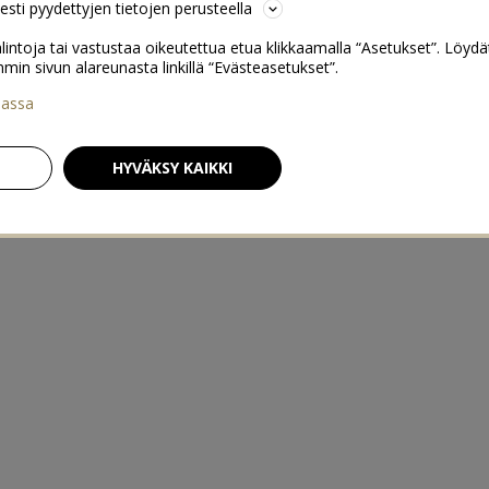
sesti pyydettyjen tietojen perusteella
lintoja tai vastustaa oikeutettua etua klikkaamalla “Asetukset”. Löydä
 sivun alareunasta linkillä “Evästeasetukset”.
iassa
HYVÄKSY KAIKKI