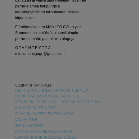
bailataan ja välillä taas vietetään tavallista
perhe-elämää kaupungilla
laatikkopyöräillen tai sohvannurkassa
kirjaa lukien.
Elämänmakuinen MAMI GO GO on yksi
Suomen ensimmäisiä ja suosituimpia
perhe-elämään painottuvia blogeja.
O T A Y H T E Y T T Ä :
minttumamigogo@gmail.com
UUSIMMAT ARTIKKELIT
GLITTERIÄ & JUHLAHUMUA RISTEILYLLÄ
HYVIÄ, PAREMPIA & PARHAITA UNIA
TERVEISIÄ KEITTIÖSTÄ – KOKEMUKSIA FESTIVO
KYLMIÖPAKASTIMESTA
ELÄMÄN IHMEITÄ TALTIOIMASSA
VAUVA TULI!
IHANA KESÄIHO
MITÄ PAKATA SAIRAALAKASSIIN
LAATUA JA LUKSUSTA KEITTIÖSSÄ