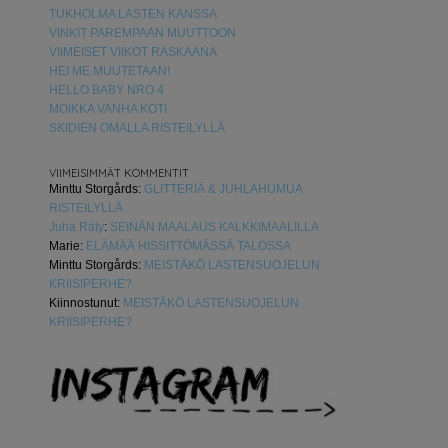
TUKHOLMA LASTEN KANSSA
VINKIT PAREMPAAN MUUTTOON
VIIMEISET VIIKOT RASKAANA
HEI ME MUUTETAAN!
HELLO BABY NRO 4
MOIKKA VANHA KOTI
SKIDIEN OMALLA RISTEILYLLÄ
VIIMEISIMMÄT KOMMENTIT
Minttu Storgårds
:
GLITTERIÄ & JUHLAHUMUA
RISTEILYLLÄ
Juha Räty
:
SEINÄN MAALAUS KALKKIMAALILLA
Marie
:
ELÄMÄÄ HISSITTÖMÄSSÄ TALOSSA
Minttu Storgårds
:
MEISTÄKÖ LASTENSUOJELUN
KRIISIPERHE?
Kiinnostunut
:
MEISTÄKÖ LASTENSUOJELUN
KRIISIPERHE?