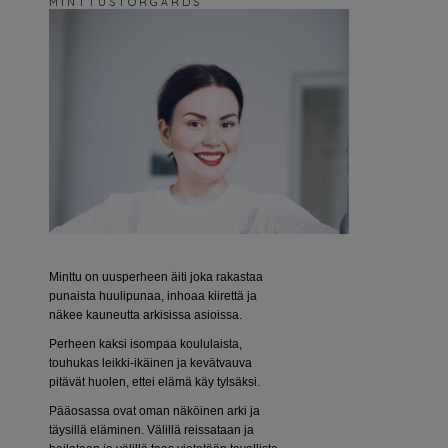
M I N T T U S T O R G Å R D S
Minttu on uusperheen äiti joka rakastaa
punaista huulipunaa, inhoaa kiirettä ja
näkee kauneutta arkisissa asioissa.
Perheen kaksi isompaa koululaista,
touhukas leikki-ikäinen ja kevätvauva
pitävät huolen, ettei elämä käy tylsäksi.
Pääosassa ovat oman näköinen arki ja
täysillä eläminen. Välillä reissataan ja