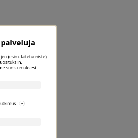
palveluja
jen (esim. laitetunniste)
uosituksiin,
emme suostumuksesi
tutkimus