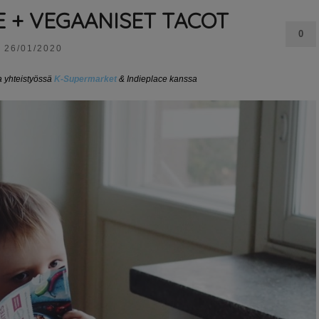
E + VEGAANISET TACOT
0
26/01/2020
a yhteistyössä
K-Supermarket
& Indieplace kanssa