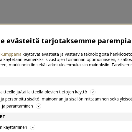
 evästeitä tarjotaksemme parempia 
 kumppania
käyttävät evästeitä ja vastaavia teknologioita henkilötieto
a käytetään esimerkiksi sivustojen toiminnan optimoimiseen, sisältös
een, markkinointiin sekä tarkoituksenmukaisiin mainoksiin. Tarvits
itteelle ja/tai laitteella olevien tietojen käyttö
a personoitu sisältö, mainonnan ja sisällön mittaaminen sekä yleisö
n ja parantaminen
DET
jen käyttäminen