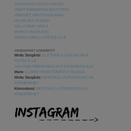
TUKHOLMA LASTEN KANSSA
VINKIT PAREMPAAN MUUTTOON
VIIMEISET VIIKOT RASKAANA
HEI ME MUUTETAAN!
HELLO BABY NRO 4
MOIKKA VANHA KOTI
SKIDIEN OMALLA RISTEILYLLÄ
VIIMEISIMMÄT KOMMENTIT
Minttu Storgårds
:
GLITTERIÄ & JUHLAHUMUA
RISTEILYLLÄ
Juha Räty
:
SEINÄN MAALAUS KALKKIMAALILLA
Marie
:
ELÄMÄÄ HISSITTÖMÄSSÄ TALOSSA
Minttu Storgårds
:
MEISTÄKÖ LASTENSUOJELUN
KRIISIPERHE?
Kiinnostunut
:
MEISTÄKÖ LASTENSUOJELUN
KRIISIPERHE?