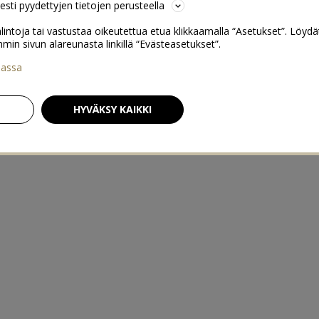
sesti pyydettyjen tietojen perusteella
lintoja tai vastustaa oikeutettua etua klikkaamalla “Asetukset”. Löydä
 sivun alareunasta linkillä “Evästeasetukset”.
iassa
HYVÄKSY KAIKKI