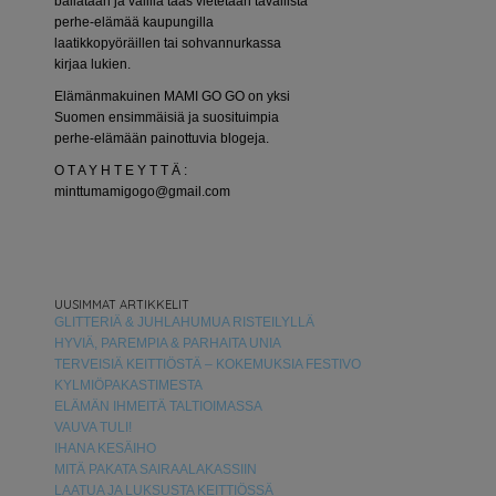
bailataan ja välillä taas vietetään tavallista
perhe-elämää kaupungilla
laatikkopyöräillen tai sohvannurkassa
kirjaa lukien.
Elämänmakuinen MAMI GO GO on yksi
Suomen ensimmäisiä ja suosituimpia
perhe-elämään painottuvia blogeja.
O T A Y H T E Y T T Ä :
minttumamigogo@gmail.com
UUSIMMAT ARTIKKELIT
GLITTERIÄ & JUHLAHUMUA RISTEILYLLÄ
HYVIÄ, PAREMPIA & PARHAITA UNIA
TERVEISIÄ KEITTIÖSTÄ – KOKEMUKSIA FESTIVO
KYLMIÖPAKASTIMESTA
ELÄMÄN IHMEITÄ TALTIOIMASSA
VAUVA TULI!
IHANA KESÄIHO
MITÄ PAKATA SAIRAALAKASSIIN
LAATUA JA LUKSUSTA KEITTIÖSSÄ