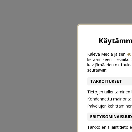
Käytämme
Kaleva Media ja sen
40
keräämiseen. Tekniikoit
kävijämäärien mittauks
seuraaviin:
TARKOITUKSET
Tietojen tallentaminen la
Kohdennettu mainonta j
Palvelujen kehittämine
ERITYISOMINAISUU
Tarkkojen sijaintitieto