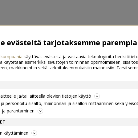
 evästeitä tarjotaksemme parempia 
 kumppania
käyttävät evästeitä ja vastaavia teknologioita henkilötieto
a käytetään esimerkiksi sivustojen toiminnan optimoimiseen, sisältös
een, markkinointiin sekä tarkoituksenmukaisiin mainoksiin. Tarvits
itteelle ja/tai laitteella olevien tietojen käyttö
a personoitu sisältö, mainonnan ja sisällön mittaaminen sekä yleisö
n ja parantaminen
DET
jen käyttäminen