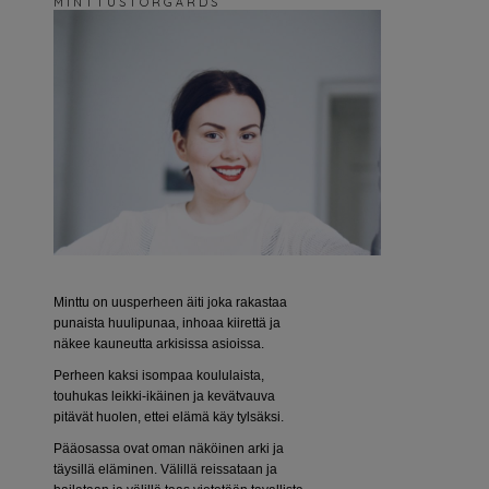
M I N T T U S T O R G Å R D S
Minttu on uusperheen äiti joka rakastaa
punaista huulipunaa, inhoaa kiirettä ja
näkee kauneutta arkisissa asioissa.
Perheen kaksi isompaa koululaista,
touhukas leikki-ikäinen ja kevätvauva
pitävät huolen, ettei elämä käy tylsäksi.
Pääosassa ovat oman näköinen arki ja
täysillä eläminen. Välillä reissataan ja