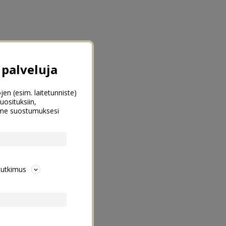
palveluja
jen (esim. laitetunniste)
uosituksiin,
emme suostumuksesi
tutkimus