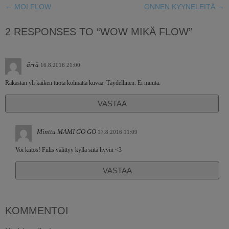
←
MOI FLOW
ONNEN KYYNELEITÄ
→
2 RESPONSES TO “WOW MIKÄ FLOW”
ärrä
16.8.2016 21:00
Rakastan yli kaiken tuota kolmatta kuvaa. Täydellinen. Ei muuta.
VASTAA
Minttu MAMI GO GO
17.8.2016 11:09
Voi kiitos! Fiilis välittyy kyllä siitä hyvin <3
VASTAA
KOMMENTOI