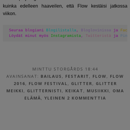
kuinka edelleen haaveilen, että Flow kestäisi jatkossa
viikon.
Seuraa blogiani 
Blogilistalla
, 
Bloglovinissa
 ja 
Face
Löydät minut myös 
Instagramista
, 
Twitteristä
 ja 
Pint
MINTTU STORGÅRDS 18:44
AVAINSANAT:
BAILAUS
,
FESTARIT
,
FLOW
,
FLOW
2016
,
FLOW FESTIVAL
,
GLITTER
,
GLITTER
MEIKKI
,
GLITTERNISTI
,
KEIKAT
,
MUSIIKKI
,
OMA
ELÄMÄ
,
YLEINEN
2 KOMMENTTIA