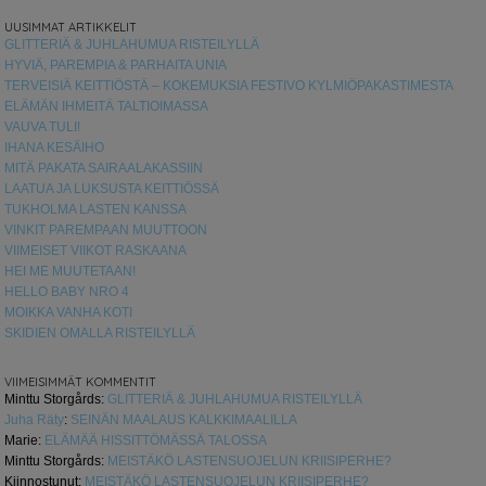
UUSIMMAT ARTIKKELIT
GLITTERIÄ & JUHLAHUMUA RISTEILYLLÄ
HYVIÄ, PAREMPIA & PARHAITA UNIA
TERVEISIÄ KEITTIÖSTÄ – KOKEMUKSIA FESTIVO KYLMIÖPAKASTIMESTA
ELÄMÄN IHMEITÄ TALTIOIMASSA
VAUVA TULI!
IHANA KESÄIHO
MITÄ PAKATA SAIRAALAKASSIIN
LAATUA JA LUKSUSTA KEITTIÖSSÄ
TUKHOLMA LASTEN KANSSA
VINKIT PAREMPAAN MUUTTOON
VIIMEISET VIIKOT RASKAANA
HEI ME MUUTETAAN!
HELLO BABY NRO 4
MOIKKA VANHA KOTI
SKIDIEN OMALLA RISTEILYLLÄ
VIIMEISIMMÄT KOMMENTIT
Minttu Storgårds
:
GLITTERIÄ & JUHLAHUMUA RISTEILYLLÄ
Juha Räty
:
SEINÄN MAALAUS KALKKIMAALILLA
Marie
:
ELÄMÄÄ HISSITTÖMÄSSÄ TALOSSA
Minttu Storgårds
:
MEISTÄKÖ LASTENSUOJELUN KRIISIPERHE?
Kiinnostunut
:
MEISTÄKÖ LASTENSUOJELUN KRIISIPERHE?