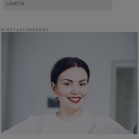
M I N T T U S T O R G Å R D S