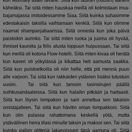
kun Morrisey asteli lavalle. Siitä kun lauloin (huusin) ääneni
käheäksi. Tai siitä miten hauskaa meillä oli kolmistaan inva-
bajamajassa imitoidessamme Siaa. Siitä kuinka suhasimme
edestakaisin taksilla vaihtamaan kenkiä. Siitä kun olimme
naamat shampanjabaarissa. Siitä onnesta kun joka päivä
paistoikin aurinko. Tai siitä miten ruoka ja juoma oli hyvää,
ihmiset kauniita ja fiilis alusta loppuun huipussaan. Tai siitä
kun meillä oli kotona Flow-hotelli. Siitä miten kivaa oli herätä
kun kaveri oli yökylässä ja kikattaa heti aamusta saakka.
Siitä kun puistoetkoilla oli niin helle, että piti mennä puun
alle varjoon. Tai siitä kun rakkaiden ystävien lisäksi tutustuin
uusiin. Tai siitä kun tanssin lasinsirujen päällä
suihkusandaaleissa. Siitä kun halailin pitkään ja hartaasti.
Siitä kun löysin lompakon ja sain annettua sen takaisin
omistajalleen. Tai siitä kun hävitin oman lompakkoni. Siitä
kun olin pulassa rahattomana keskellä yötä, mutta
ystävällinen herra tilasi minulle taksin ja maksoi sen. Tai siitä
kuinka paljon glitteriä lakanoissani tänä aamuna oli. Siitä