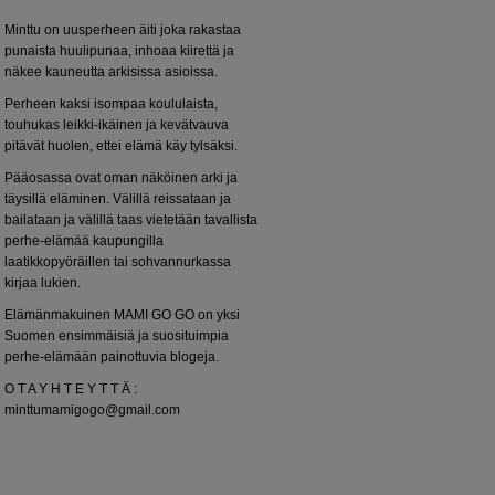
Minttu on uusperheen äiti joka rakastaa
punaista huulipunaa, inhoaa kiirettä ja
näkee kauneutta arkisissa asioissa.
Perheen kaksi isompaa koululaista,
touhukas leikki-ikäinen ja kevätvauva
pitävät huolen, ettei elämä käy tylsäksi.
Pääosassa ovat oman näköinen arki ja
täysillä eläminen. Välillä reissataan ja
bailataan ja välillä taas vietetään tavallista
perhe-elämää kaupungilla
laatikkopyöräillen tai sohvannurkassa
kirjaa lukien.
Elämänmakuinen MAMI GO GO on yksi
Suomen ensimmäisiä ja suosituimpia
perhe-elämään painottuvia blogeja.
O T A Y H T E Y T T Ä :
minttumamigogo@gmail.com