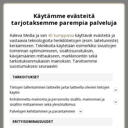
Käytämme evästeitä
tarjotaksemme parempia palveluja
Kaleva Media ja sen
40 kumppania
käyttävät evästeitä ja
vastaavia teknologioita henkilötietojen (esim. laitetunniste)
keräämiseen. Tekniikoita käytetään esimerkiksi sivustojen
toiminnan optimoimiseen, sisältösuosituksiin,
kävijämäärien mittaukseen, markkinointiin sekä
tarkoituksenmukaisiin mainoksiin. Tarvitsemme
suostumuksesi seuraaviin:
TARKOITUKSET
Tietojen tallentaminen laitteelle ja/tai laitteella olevien tietojen
käyttö
Kohdennettu mainonta ja personoitu sisältö, mainonnan ja
sisällön mittaaminen sekä yleisötutkimus
←
MOI FLOW
ONNEN KYYNELEITÄ
→
Palvelujen kehittäminen ja parantaminen
WOW MIKÄ FLOW
ERITYISOMINAISUUDET
2