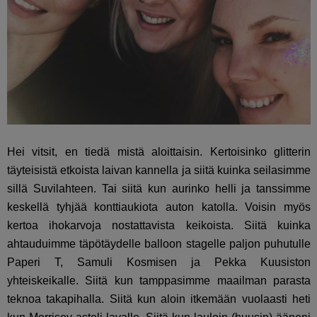
Hei vitsit, en tiedä mistä aloittaisin. Kertoisinko glitterin
täyteisistä etkoista laivan kannella ja siitä kuinka seilasimme
sillä Suvilahteen. Tai siitä kun aurinko helli ja tanssimme
keskellä tyhjää konttiaukiota auton katolla. Voisin myös
kertoa ihokarvoja nostattavista keikoista. Siitä kuinka
ahtauduimme täpötäydelle balloon stagelle paljon puhutulle
Paperi T, Samuli Kosmisen ja Pekka Kuusiston
yhteiskeikalle. Siitä kun tamppasimme maailman parasta
teknoa takapihalla. Siitä kun aloin itkemään vuolaasti heti