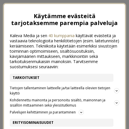
Käytämme evästeitä
tarjotaksemme parempia palveluja
Kaleva Media ja sen
40 kumppania
käyttävät evästeitä ja
vastaavia teknologioita henkilötietojen (esim. laitetunniste)
keräämiseen. Tekniikoita käytetään esimerkiksi sivustojen
toiminnan optimoimiseen, sisältösuosituksiin,
kävijämäärien mittaukseen, markkinointiin sekä
tarkoituksenmukaisiin mainoksiin. Tarvitsemme
suostumuksesi seuraaviin:
TARKOITUKSET
Tietojen tallentaminen laitteelle ja/tai laitteella olevien tietojen
käyttö
Kohdennettu mainonta ja personoitu sisältö, mainonnan ja
sisällön mittaaminen sekä yleisötutkimus
Palvelujen kehittäminen ja parantaminen
FLOW X 15 + 1
0
ERITYISOMINAISUUDET
18/08/2017