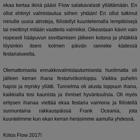
ekaa kertaa ikinä pääsi Flow salakavalasti yllättämään. En
ollut ehtinyt valmistautua siihen yhtään! En ollut tutkinut
minulle uusia atristeja, fiilistellyt kuuntelemalla lempibiisejä
tai miettinyt mitään vaatteita valmiiksi. Oikeastaan kävin vain
nopeasti hääpuvun sovittamisen jälkeen kotona ja yhtäkkiä
löysinkin itseni kolmen päivän ranneke kädessä
festarialueelta.
Olemattomasta ennakkovalmistautumisesta huolimatta oli
jälleen kerran ihana festariviikonloppu. Vaikka puhelin
hajosi ja myrsky yllätti. Tunnelma oli alusta loppuun ihana,
kaikkialla tosi kaunista ja ihmiset hyväntuulisia. Oli myös
eritysen ihanaa viettää ekaa festaria vaimona ja fiilistellä
sunnuntaina rakkauspäissä Frank Oceania, jota
kuuntelimme kun ekan kerran heräsimme aamulla yhdessä.
Kiitos Flow 2017!