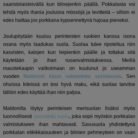
saaristolaisleivällä kun blinejenkin päällä. Pokkalasta voi
tehdä myös ihania jouluisia mössöjä ja levitteitä – silloin ei
edes haittaa jos porkkana kypsennettynä hajoaa pieneksi.
Joulupöytään kuuluu perinteisten ruokien kanssa isona
osana myös laadukas suola. Suolaa tulee ripoteltua niin
kasvisten, kalojen kun leipienkin päälle ja tottakai sitä
käytetään jo ihan ruoanvalmistuksessa. Meillä
maustekaapin valikoimaan on kuulunut jo useamman
vuoden
Maldonin
käsin valmistettu sormisuola
. Sen
ohuissa kiteissä on tosi hyvä maku, eikä suolaa tarvitse
tällöin edes käyttää ihan niin paljoa.
Maldonilta löytyy perinteisen merisuolan lisäksi myös
luonnollisesti
savustettu suola
, joka sopii myöskin porkkalan
valmistukseen ihan mahtavasti. Savusuola yhdistettynä
porkkalan etikikkaisuuteen ja blinien pehmeyteen on vaan