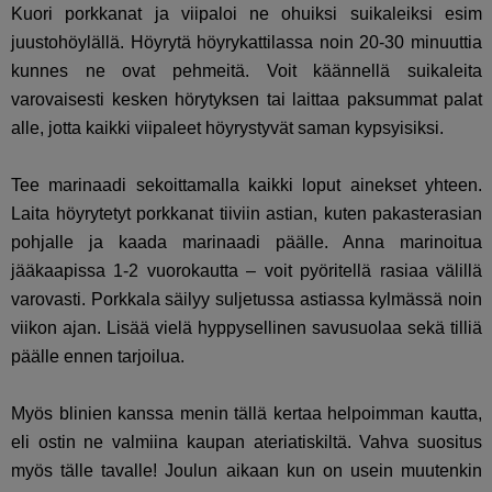
Kuori porkkanat ja viipaloi ne ohuiksi suikaleiksi esim
juustohöylällä. Höyrytä höyrykattilassa noin 20-30 minuuttia
kunnes ne ovat pehmeitä. Voit käännellä suikaleita
varovaisesti kesken hörytyksen tai laittaa paksummat palat
alle, jotta kaikki viipaleet höyrystyvät saman kypsyisiksi.
Tee marinaadi sekoittamalla kaikki loput ainekset yhteen.
Laita höyrytetyt porkkanat tiiviin astian, kuten pakasterasian
pohjalle ja kaada marinaadi päälle. Anna marinoitua
jääkaapissa 1-2 vuorokautta – voit pyöritellä rasiaa välillä
varovasti. Porkkala säilyy suljetussa astiassa kylmässä noin
viikon ajan. Lisää vielä hyppysellinen savusuolaa sekä tilliä
päälle ennen tarjoilua.
Myös blinien kanssa menin tällä kertaa helpoimman kautta,
eli ostin ne valmiina kaupan ateriatiskiltä. Vahva suositus
myös tälle tavalle! Joulun aikaan kun on usein muutenkin