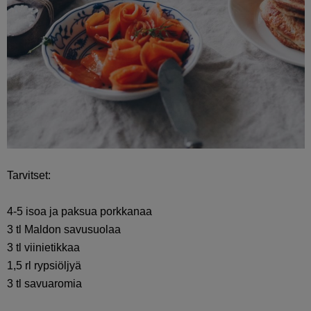
Tarvitset:
4-5 isoa ja paksua porkkanaa
3 tl Maldon savusuolaa
3 tl viinietikkaa
1,5 rl rypsiöljyä
3 tl savuaromia