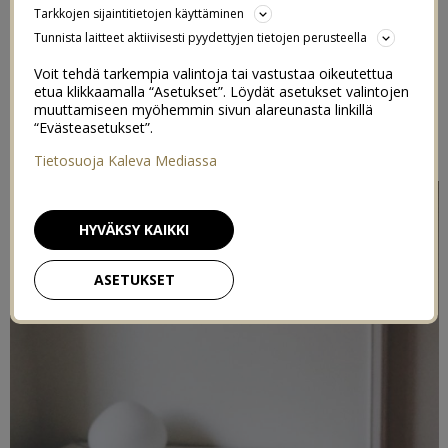
Tarkkojen sijaintitietojen käyttäminen
OHJE)
Tunnista laitteet aktiivisesti pyydettyjen tietojen perusteella
18/12/2019
Voit tehdä tarkempia valintoja tai vastustaa oikeutettua
etua klikkaamalla “Asetukset”. Löydät asetukset valintojen
muuttamiseen myöhemmin sivun alareunasta linkillä
Postaus on toteutettu kaupallisessa yhteistyössä
Maldon
ja
“Evästeasetukset”.
Indieplace kanssa
Tietosuoja Kaleva Mediassa
HYVÄKSY KAIKKI
ASETUKSET