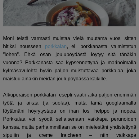
Moni teistä varmasti muistaa vielä muutama vuosi sitten
hitiksi nousseen
porkkalan
, eli porkkanasta valmistetun
”lohen”. Ehkä osan joulupöydästä löytyy sitä tänäkin
vuonna? Porkkanasta saa kypsennettynä ja marinoimalla
kylmäsavulohta hyvin paljon muistuttavaa porkkalaa, joka
maistuu ainakin meidän joulupöydässä kaikille.
Alkuperäisen porkkalan resepti vaatii aika paljon enemmän
työtä ja aikaa (ja suolaa), mutta tämä googlaamalla
löytämäni höyrytystapa on ihan tosi helppo ja nopea.
Porkkalaa voi syödä sellaisenaan vaikkapa perunoiden
kanssa, mutta parhaimmillaan se on mielestäni yhdistettynä
sipuliin ja creme fraicheen – niin vaikkapa