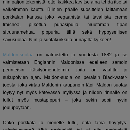
niin paljon tekemistä, ettei kaikkea tarvitse aina tehdä itse tai
vaikeimman kautta. Blinien päälle suosittelen laittamaan
porkkalan kanssa joko vegaanista tai tavallista creme
fraichea, pilkottua punasipulia, muutaman tipan
sitruunamehua, pippuria, tilliä sekä hyppysellisen
savusuolaa. Niin ja suolakurkkuja hunajalla kylkeen!
Maldon-suolaa
on valmistettu jo vuodesta 1882 ja se
valmistetaan Englannin Maldonissa edelleen samoin
perinteisin käsityömenetelmin, joita on vaalittu jo
sukupolvien ajan. Maldon-suola on peräisin Blackwater-
joesta, joka virtaa Maldonin kaupungin läpi. Maldon suolaa
löytyy nyt myös kätevässä myllyssä ja niiden rinnalle on
tullut myös mustapippuri – joka sekin sopii hyvin
joulupöytään.
Onko porkkala jo monelle tuttu, entä tämä höyrytys-