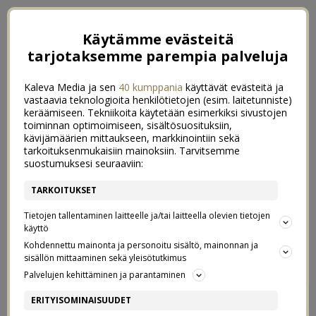
Käytämme evästeitä
tarjotaksemme parempia palveluja
Kaleva Media ja sen
40 kumppania
käyttävät evästeitä ja
vastaavia teknologioita henkilötietojen (esim. laitetunniste)
keräämiseen. Tekniikoita käytetään esimerkiksi sivustojen
toiminnan optimoimiseen, sisältösuosituksiin,
kävijämäärien mittaukseen, markkinointiin sekä
tarkoituksenmukaisiin mainoksiin. Tarvitsemme
suostumuksesi seuraaviin:
TARKOITUKSET
Tietojen tallentaminen laitteelle ja/tai laitteella olevien tietojen
käyttö
Kohdennettu mainonta ja personoitu sisältö, mainonnan ja
sisällön mittaaminen sekä yleisötutkimus
Palvelujen kehittäminen ja parantaminen
PORKKALABLINIT
7
ERITYISOMINAISUUDET
(TOSI HELPPO PORKKALAN