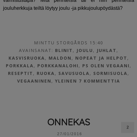
valmistustapa? Mitä perinteisiä tai ei niin perinteisiä
jouluherkkuja teiltä löytyy joulu -ja pikkujoulupöydästä?
MINTTU STORGÅRDS 15:40
AVAINSANAT:
BLINIT
,
JOULU
,
JUHLAT
,
KASVISRUOKA
,
MALDON
,
NOPEAT JA HELPOT
,
PORKKALA
,
PORKKANALOHI
,
PS OLEN VEGAANI
,
RESEPTIT
,
RUOKA
,
SAVUSUOLA
,
SORMISUOLA
,
VEGAANINEN
,
YLEINEN
7 KOMMENTTIA
ONNEKAS
2
27/01/2016