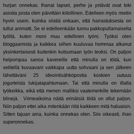
hurjan onnekas. Ihanat lapset, perhe ja ystävät ovat toki
asioita joista olen päivittäin kiitollinen. Edelleen myös mietin
hyvin usein, kuinka siistiä onkaan, että harrastuksesta on
tullut ammatti. Se ei edelleenkään tunnu pakkopullamaiselta
työltä, kuten moni muu edellinen työni. Työksi olen
bloggaamista ja kaikkea siihen kuuluvaa hommaa alkanut
yksinkertaisesti kuitenkin kutsumaan työn teoksi. On paljon
helpompaa sanoa kavereille että minulla on töitä, kun
selitellä kuvaavani vaikkapa uutta sohvaani ja sen jälkeen
lähettäväni 25 ideointisähköpostia koskien uutuus
jogurteista lukijatapahtumaan. Tai että minulla on illalla
työkeikka, eikä että menen malliksi vaatemerkille tekemään
blinejä. Viimeaikoina näitä erinäisiä töitä on ollut paljon.
Niin paljon ettei aika mitenkään riitä kaikkeen mitä haluaisin.
Sitten tajuan aina, kuinka onnekas olen. Siis oikeasti, ihan
superonnekas.