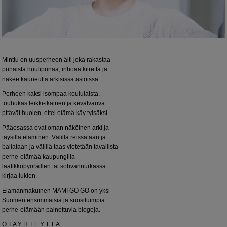
Minttu on uusperheen äiti joka rakastaa
punaista huulipunaa, inhoaa kiirettä ja
näkee kauneutta arkisissa asioissa.
Perheen kaksi isompaa koululaista,
touhukas leikki-ikäinen ja kevätvauva
pitävät huolen, ettei elämä käy tylsäksi.
Pääosassa ovat oman näköinen arki ja
täysillä eläminen. Välillä reissataan ja
bailataan ja välillä taas vietetään tavallista
perhe-elämää kaupungilla
laatikkopyöräillen tai sohvannurkassa
kirjaa lukien.
Elämänmakuinen MAMI GO GO on yksi
Suomen ensimmäisiä ja suosituimpia
perhe-elämään painottuvia blogeja.
O T A Y H T E Y T T Ä :