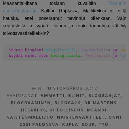
Maanantai-iltana tosiaan kuvailtiin
Meandin
naistenuutuuksia
Kallion Ruplassa. Mallikeikka oli siitä
hauska, ettei poseraanut tarvinnut ollenkaan. Vain
seurustella ja syödä. Iloinen ja rento tunnelma välittyy
toivottavasti teillekkin?
Seuraa blogiani 
Blogilistalla
, 
Bloglovinissa
 ja 
Face
Löydät minut myös 
Instagramista
, 
Twitteristä
 ja 
Pint
MINTTU STORGÅRDS 20:12
AVAINSANAT:
AMMATTI
,
BLINIT
,
BLOGGAAJAT
,
BLOGGAAMINEN
,
BLOGGAUS
,
DR MARTENS
,
HESARI 16
,
KIITOLLISUUS
,
MEANDI
,
NAISTENMALLISTO
,
NAISTENVAATTEET
,
ONNI
,
OSSI PALONEVA
,
RUPLA
,
SOUP
,
TYÖ
,