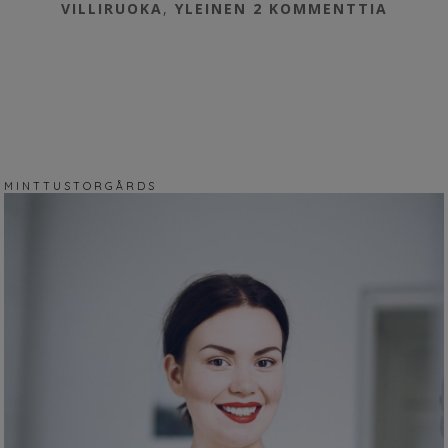
VILLIRUOKA
,
YLEINEN
2 KOMMENTTIA
M I N T T U S T O R G Å R D S