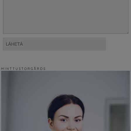
M I N T T U S T O R G Å R D S