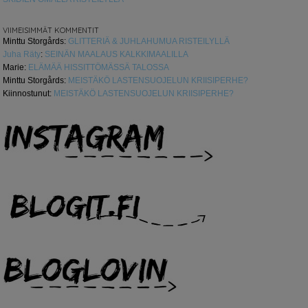
VIIMEISIMMÄT KOMMENTIT
Minttu Storgårds
:
GLITTERIÄ & JUHLAHUMUA RISTEILYLLÄ
Juha Räty
:
SEINÄN MAALAUS KALKKIMAALILLA
Marie
:
ELÄMÄÄ HISSITTÖMÄSSÄ TALOSSA
Minttu Storgårds
:
MEISTÄKÖ LASTENSUOJELUN KRIISIPERHE?
Kiinnostunut
:
MEISTÄKÖ LASTENSUOJELUN KRIISIPERHE?