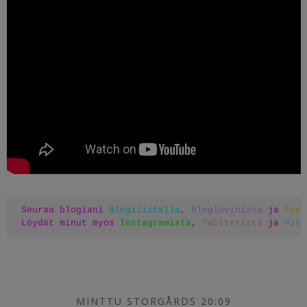
Seuraa blogiani 
Blogilistalla
, 
Bloglovinissa
 ja 
Face
Löydät minut myös 
Instagramista
, 
Twitteristä
 ja 
Pint
MINTTU STORGÅRDS 20:09