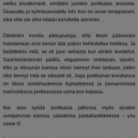
melko kivuttomasti, nimittäin juurikin porkkalan ansiosta.
Graavattu ja kylmäsavustettu lohi kun on aivan lemppariani,
eikä sille ole ollut mitään korviketta aiemmin.
Odotinkin innolla pikkujouluja, sillä tiesin pääseväni
maistamaan ensi kerran tätä paljon hehkutettua herkkua. Ja
tiedättekös mitä, se oli juuri sellaista kun olinkin kuvitellut.
Saaristolaisleivän päällä, vegaanisen smetanan, sipulin,
tillin ja sitruunan kanssa olisin mennyt ihan lankaan, jollen
olisi tiennyt mitä se oikeasti oli. Jopa porkkanan koostumus
on tässä suolahauteessa kypsytetyssä ja savuaromissa
marinoidussa porkkanassa sama kun kalassa.
Itse aion syödä porkkalaa jatkossa myös ainakin
uuniperunan kanssa, salaatissa, pastakastikkeessa – you
name it!