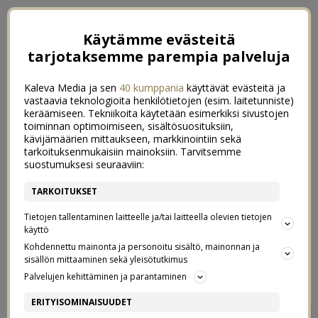
Käytämme evästeitä
tarjotaksemme parempia palveluja
Kaleva Media ja sen
40 kumppania
käyttävät evästeitä ja
vastaavia teknologioita henkilötietojen (esim. laitetunniste)
keräämiseen. Tekniikoita käytetään esimerkiksi sivustojen
toiminnan optimoimiseen, sisältösuosituksiin,
kävijämäärien mittaukseen, markkinointiin sekä
tarkoituksenmukaisiin mainoksiin. Tarvitsemme
suostumuksesi seuraaviin:
TARKOITUKSET
Tietojen tallentaminen laitteelle ja/tai laitteella olevien tietojen
käyttö
Kohdennettu mainonta ja personoitu sisältö, mainonnan ja
sisällön mittaaminen sekä yleisötutkimus
←
MITEN TEILLÄ SÄÄSTETÄÄN SÄHKÖÄ?
JOULUN TAAJUUS
→
Palvelujen kehittäminen ja parantaminen
VEGAANISET PIKKUJOULUT
ERITYISOMINAISUUDET
4