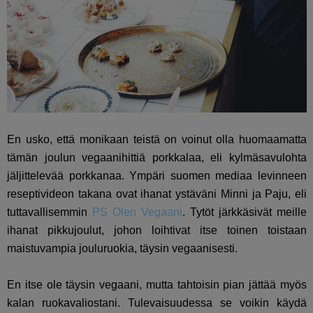
En usko, että monikaan teistä on voinut olla huomaamatta
tämän joulun vegaanihittiä porkkalaa, eli kylmäsavulohta
jäljittelevää porkkanaa. Ympäri suomen mediaa levinneen
reseptivideon takana ovat ihanat ystäväni Minni ja Paju, eli
tuttavallisemmin
PS Olen Vegaani
. Tytöt järkkäsivät meille
ihanat pikkujoulut, johon loihtivat itse toinen toistaan
maistuvampia jouluruokia, täysin vegaanisesti.
En itse ole täysin vegaani, mutta tahtoisin pian jättää myös
kalan ruokavaliostani. Tulevaisuudessa se voikin käydä