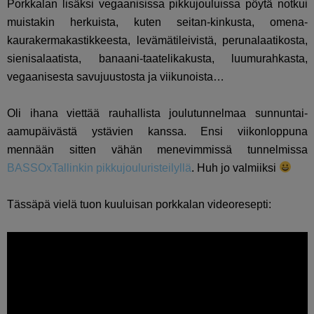
Porkkalan lisäksi vegaanisissa pikkujouluissa pöytä notkui
muistakin herkuista, kuten seitan-kinkusta, omena-
kaurakermakastikkeesta, levämätileivistä, perunalaatikosta,
sienisalaatista, banaani-taatelikakusta, luumurahkasta,
vegaanisesta savujuustosta ja viikunoista…
Oli ihana viettää rauhallista joulutunnelmaa sunnuntai-
aamupäivästä ystävien kanssa. Ensi viikonloppuna
mennään sitten vähän menevimmissä tunnelmissa
BASSOxTallinkin pikkujouluristeilyllä
. Huh jo valmiiksi
Tässäpä vielä tuon kuuluisan porkkalan videoresepti: