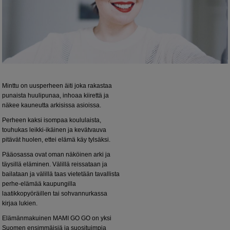
Minttu on uusperheen äiti joka rakastaa
punaista huulipunaa, inhoaa kiirettä ja
näkee kauneutta arkisissa asioissa.
Perheen kaksi isompaa koululaista,
touhukas leikki-ikäinen ja kevätvauva
pitävät huolen, ettei elämä käy tylsäksi.
Pääosassa ovat oman näköinen arki ja
täysillä eläminen. Välillä reissataan ja
bailataan ja välillä taas vietetään tavallista
perhe-elämää kaupungilla
laatikkopyöräillen tai sohvannurkassa
kirjaa lukien.
Elämänmakuinen MAMI GO GO on yksi
Suomen ensimmäisiä ja suosituimpia