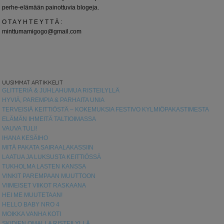
perhe-elämään painottuvia blogeja.
O T A Y H T E Y T T Ä :
minttumamigogo@gmail.com
UUSIMMAT ARTIKKELIT
GLITTERIÄ & JUHLAHUMUA RISTEILYLLÄ
HYVIÄ, PAREMPIA & PARHAITA UNIA
TERVEISIÄ KEITTIÖSTÄ – KOKEMUKSIA FESTIVO KYLMIÖPAKASTIMESTA
ELÄMÄN IHMEITÄ TALTIOIMASSA
VAUVA TULI!
IHANA KESÄIHO
MITÄ PAKATA SAIRAALAKASSIIN
LAATUA JA LUKSUSTA KEITTIÖSSÄ
TUKHOLMA LASTEN KANSSA
VINKIT PAREMPAAN MUUTTOON
VIIMEISET VIIKOT RASKAANA
HEI ME MUUTETAAN!
HELLO BABY NRO 4
MOIKKA VANHA KOTI
SKIDIEN OMALLA RISTEILYLLÄ