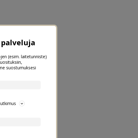
palveluja
jen (esim. laitetunniste)
uosituksiin,
emme suostumuksesi
tutkimus