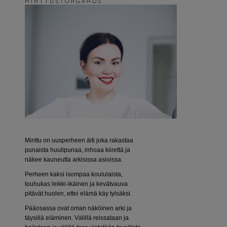
M I N T T U S T O R G Å R D S
Minttu on uusperheen äiti joka rakastaa
punaista huulipunaa, inhoaa kiirettä ja
näkee kauneutta arkisissa asioissa.
Perheen kaksi isompaa koululaista,
touhukas leikki-ikäinen ja kevätvauva
pitävät huolen, ettei elämä käy tylsäksi.
Pääosassa ovat oman näköinen arki ja
täysillä eläminen. Välillä reissataan ja