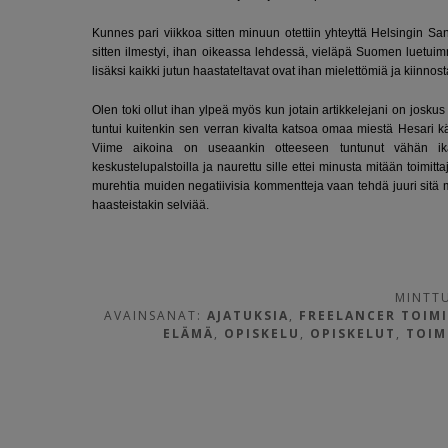
Kunnes pari viikkoa sitten minuun otettiin yhteyttä Helsingin Sa
sitten ilmestyi, ihan oikeassa lehdessä, vieläpä Suomen luetuimm
lisäksi kaikki jutun haastateltavat ovat ihan mielettömiä ja kiinn
Olen toki ollut ihan ylpeä myös kun jotain artikkelejani on joskus
tuntui kuitenkin sen verran kivalta katsoa omaa miestä Hesari k
Viime aikoina on useaankin otteeseen tuntunut vähän ik
keskustelupalstoilla ja naurettu sille ettei minusta mitään toimitta
murehtia muiden negatiivisia kommentteja vaan tehdä juuri sitä m
haasteistakin selviää.
MINTTU
AVAINSANAT:
AJATUKSIA
,
FREELANCER TOIMI
ELÄMÄ
,
OPISKELU
,
OPISKELUT
,
TOIM