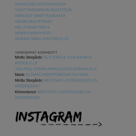
TUKHOLMA LASTEN KANSSA
VINKIT PAREMPAAN MUUTTOON
VIIMEISET VIIKOT RASKAANA
HEI ME MUUTETAAN!
HELLO BABY NRO 4
MOIKKA VANHA KOTI
SKIDIEN OMALLA RISTEILYLLÄ
VIIMEISIMMÄT KOMMENTIT
Minttu Storgårds
:
GLITTERIÄ & JUHLAHUMUA
RISTEILYLLÄ
Juha Räty
:
SEINÄN MAALAUS KALKKIMAALILLA
Marie
:
ELÄMÄÄ HISSITTÖMÄSSÄ TALOSSA
Minttu Storgårds
:
MEISTÄKÖ LASTENSUOJELUN
KRIISIPERHE?
Kiinnostunut
:
MEISTÄKÖ LASTENSUOJELUN
KRIISIPERHE?