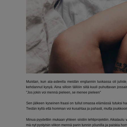
Muistan, kun ala-asteella meidän englannin luokassa oli juliste,
kehdannut kysyä. Aina silloin tällöin siitä kuuli puhuttavan jossa
”Jos jokin voi mennä pieleen, se menee pieleen”
Sen jälkeen kyseinen fraasi on tullut omassa elämässä tutuksi h
Tiedän kyllä että homman voi kusahtaa ja pahasti, mutta joukkoon
Minua pyydettiin mukaan yhteen siistiin lehtiprojektiin. Aikataulu v
mä nyt pystyisin viikon mennä parin tunnin yöunilla ja paiskia hom