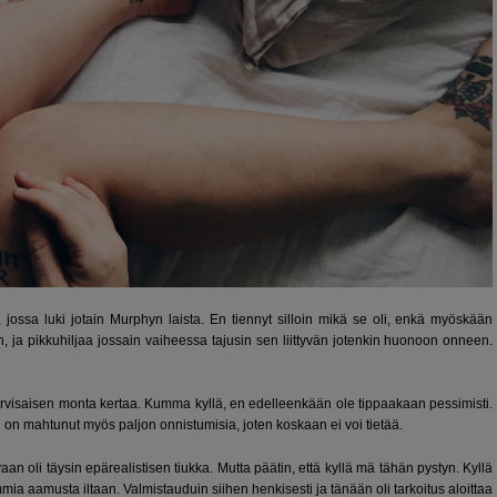
 jossa luki jotain Murphyn laista. En tiennyt silloin mikä se oli, enkä myöskään
in, ja pikkuhiljaa jossain vaiheessa tajusin sen liittyvän jotenkin huonoon onneen.
arvisaisen monta kertaa. Kumma kyllä, en edelleenkään ole tippaakaan pessimisti.
 on mahtunut myös paljon onnistumisia, joten koskaan ei voi tietää.
aan oli täysin epärealistisen tiukka. Mutta päätin, että kyllä mä tähän pystyn. Kyllä
mia aamusta iltaan. Valmistauduin siihen henkisesti ja tänään oli tarkoitus aloittaa