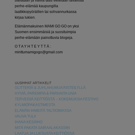
bailataan ja välillä taas vietetään tavallista
perhe-elämää kaupungilla
laatikkopyöräillen tai sohvannurkassa
kirjaa lukien.
Elämänmakuinen MAMI GO GO on yksi
Suomen ensimmäisiä ja suosituimpia
perhe-elämään painottuvia blogeja.
O T A Y H T E Y T T Ä :
minttumamigogo@gmail.com
UUSIMMAT ARTIKKELIT
GLITTERIÄ & JUHLAHUMUA RISTEILYLLÄ
HYVIÄ, PAREMPIA & PARHAITA UNIA
TERVEISIÄ KEITTIÖSTÄ – KOKEMUKSIA FESTIVO
KYLMIÖPAKASTIMESTA
ELÄMÄN IHMEITÄ TALTIOIMASSA
VAUVA TULI!
IHANA KESÄIHO
MITÄ PAKATA SAIRAALAKASSIIN
LAATUA JA LUKSUSTA KEITTIÖSSÄ