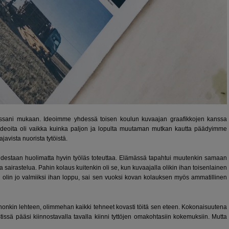
nnoissani mukaan. Ideoimme yhdessä toisen koulun kuvaajan graafikkojen kanssa
 ideoita oli vaikka kuinka paljon ja lopulta muutaman mutkan kautta päädyimme
avista nuorista tytöistä.
uudestaan huolimatta hyvin työläs toteuttaa. Elämässä tapahtui muutenkin samaan
 ja sairastelua. Pahin kolaus kuitenkin oli se, kun kuvaajalla olikin ihan toisenlainen
ska olin jo valmiiksi ihan loppu, sai sen vuoksi kovan kolauksen myös ammatillinen
honkin lehteen, olimmehan kaikki tehneet kovasti töitä sen eteen. Kokonaisuutena
kstissä pääsi kiinnostavalla tavalla kiinni tyttöjen omakohtasiin kokemuksiin. Mutta