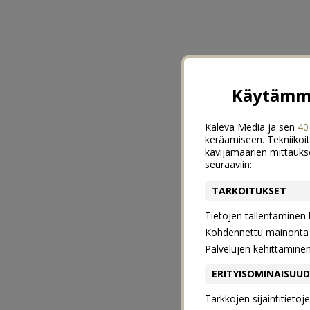
Käytämme
Kaleva Media ja sen
40
keräämiseen. Tekniikoit
kävijämäärien mittauks
seuraaviin:
TARKOITUKSET
Tietojen tallentaminen la
Kohdennettu mainonta j
Palvelujen kehittämine
ERITYISOMINAISUU
Tarkkojen sijaintitieto