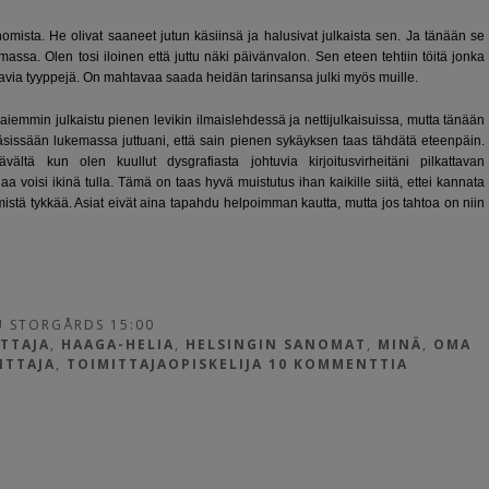
nomista. He olivat saaneet jutun käsiinsä ja halusivat julkaista sen. Ja tänään se
assa. Olen tosi iloinen että juttu näki päivänvalon. Sen eteen tehtiin töitä jonka
ostavia tyyppejä. On mahtavaa saada heidän tarinsansa julki myös muille.
 aiemmin julkaistu pienen levikin ilmaislehdessä ja nettijulkaisuissa, mutta tänään
äsissään lukemassa juttuani, että sain pienen sykäyksen taas tähdätä eteenpäin.
ävältä kun olen kuullut d
ysgrafiasta johtuvia kirjoitusvirheitäni pilkattavan
jaa voisi ikinä tulla. Tämä on taas hyvä muistutus ihan kaikille siitä, ettei kannata
istä tykkää. Asiat eivät aina tapahdu helpoimman kautta, mutta jos tahtoa on niin
 STORGÅRDS 15:00
TTAJA
,
HAAGA-HELIA
,
HELSINGIN SANOMAT
,
MINÄ
,
OMA
ITTAJA
,
TOIMITTAJAOPISKELIJA
10 KOMMENTTIA