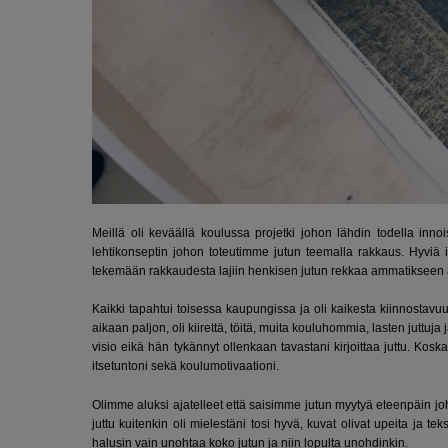
Meillä oli keväällä koulussa projetki johon lähdin todella i
lehtikonseptin johon toteutimme jutun teemalla rakkaus. Hyviä
tekemään rakkaudesta lajiin henkisen jutun rekkaa ammatikseen aj
Kaikki tapahtui toisessa kaupungissa ja oli kaikesta kiinnostav
aikaan paljon, oli kiirettä, töitä, muita kouluhommia, lasten juttuja
visio eikä hän tykännyt ollenkaan tavastani kirjoittaa juttu. Ko
itsetuntoni sekä koulumotivaationi.
Olimme aluksi ajatelleet että saisimme jutun myytyä eteenpäin jo
juttu kuitenkin oli mielestäni tosi hyvä, kuvat olivat upeita ja te
halusin vain unohtaa koko jutun ja niin lopulta unohdinkin.