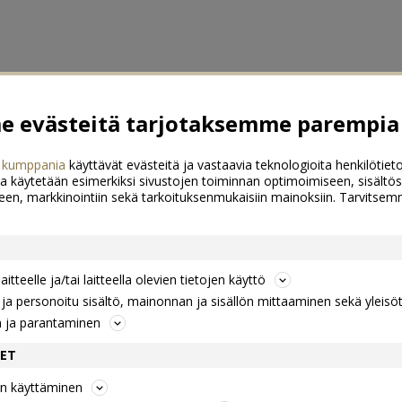
 evästeitä tarjotaksemme parempia 
 kumppania
käyttävät evästeitä ja vastaavia teknologioita henkilötieto
a käytetään esimerkiksi sivustojen toiminnan optimoimiseen, sisältös
een, markkinointiin sekä tarkoituksenmukaisiin mainoksiin. Tarvits
itteelle ja/tai laitteella olevien tietojen käyttö
a personoitu sisältö, mainonnan ja sisällön mittaaminen sekä yleisö
n ja parantaminen
DET
jen käyttäminen