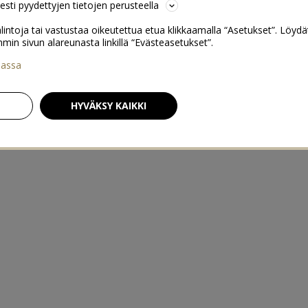
sesti pyydettyjen tietojen perusteella
lintoja tai vastustaa oikeutettua etua klikkaamalla “Asetukset”. Löydä
 sivun alareunasta linkillä “Evästeasetukset”.
iassa
HYVÄKSY KAIKKI