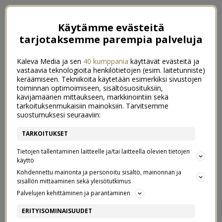
Käytämme evästeitä
tarjotaksemme parempia palveluja
Kaleva Media ja sen
40 kumppania
käyttävät evästeitä ja
vastaavia teknologioita henkilötietojen (esim. laitetunniste)
keräämiseen. Tekniikoita käytetään esimerkiksi sivustojen
toiminnan optimoimiseen, sisältösuosituksiin,
kävijämäärien mittaukseen, markkinointiin sekä
tarkoituksenmukaisiin mainoksiin. Tarvitsemme
suostumuksesi seuraaviin:
TARKOITUKSET
Tietojen tallentaminen laitteelle ja/tai laitteella olevien tietojen
käyttö
Kohdennettu mainonta ja personoitu sisältö, mainonnan ja
sisällön mittaaminen sekä yleisötutkimus
Palvelujen kehittäminen ja parantaminen
UUSI VUOSI JA UUDET
6
ERITYISOMINAISUUDET
KUVIOT