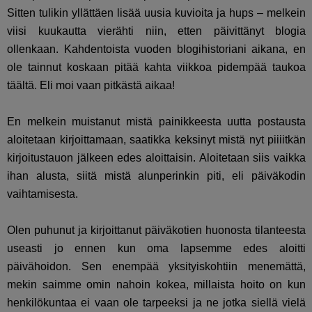
Sitten tulikin yllättäen lisää uusia kuvioita ja hups – melkein
viisi kuukautta vierähti niin, etten päivittänyt blogia
ollenkaan. Kahdentoista vuoden blogihistoriani aikana, en
ole tainnut koskaan pitää kahta viikkoa pidempää taukoa
täältä. Eli moi vaan pitkästä aikaa!
En melkein muistanut mistä painikkeesta uutta postausta
aloitetaan kirjoittamaan, saatikka keksinyt mistä nyt piiiitkän
kirjoitustauon jälkeen edes aloittaisin. Aloitetaan siis vaikka
ihan alusta, siitä mistä alunperinkin piti, eli päiväkodin
vaihtamisesta.
Olen puhunut ja kirjoittanut päiväkotien huonosta tilanteesta
useasti jo ennen kun oma lapsemme edes aloitti
päivähoidon. Sen enempää yksityiskohtiin menemättä,
mekin saimme omin nahoin kokea, millaista hoito on kun
henkilökuntaa ei vaan ole tarpeeksi ja ne jotka siellä vielä