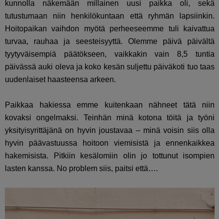
kunnolla näkemään millainen uusi paikka oli, sekä
tutustumaan niin henkilökuntaan että ryhmän lapsiinkin.
Hoitopaikan vaihdon myötä perheeseemme tuli kaivattua
turvaa, rauhaa ja seesteisyyttä. Olemme päivä päivältä
tyytyväisempiä päätökseen, vaikkakin vain 8,5 tuntia
päivässä auki oleva ja koko kesän suljettu päiväkoti tuo taas
uudenlaiset haasteensa arkeen.
Paikkaa hakiessa emme kuitenkaan nähneet tätä niin
kovaksi ongelmaksi. Teinhän minä kotona töitä ja työni
yksityisyrittäjänä on hyvin joustavaa – minä voisin siis olla
hyvin päävastuussa hoitoon viemisistä ja ennenkaikkea
hakemisista. Pitkiin kesälomiin olin jo tottunut isompien
lasten kanssa. No problem siis, paitsi että….