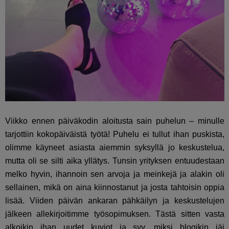
Viikko ennen päiväkodin aloitusta sain puhelun – minulle
tarjottiin kokopäiväistä työtä! Puhelu ei tullut ihan puskista,
olimme käyneet asiasta aiemmin syksyllä jo keskustelua,
mutta oli se silti aika yllätys. Tunsin yrityksen entuudestaan
melko hyvin, ihannoin sen arvoja ja meinkejä ja alakin oli
sellainen, mikä on aina kiinnostanut ja josta tahtoisin oppia
lisää. Viiden päivän ankaran pähkäilyn ja keskustelujen
jälkeen allekirjoitimme työsopimuksen. Tästä sitten vasta
alkoikin ihan uudet kuviot ja syy, miksi blogikin jäi