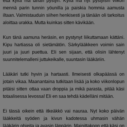
että kyllä mä tähän pystyn. Kyllä mä nyt pystyisin viikon
mennä parin tunnin yöunilla ja paiskia hommia aamusta
iltaan. Valmistauduin siihen henkisesti ja tänään oli tarkoitus
aloittaa urakka. Mutta kuinkas sitten kävikään.
Kun tänä aamuna heräsin, en pystynyt liikuttamaan kättäni.
Kipu hartiassa oli sietämätön. Särkylääkkeen voimin sain
juuri ja juuri puettua. Eli sen sijaan, että olisin lähtenyt
suunnitelemalleni juttukeikalle, suuntasin lääkäriin.
Lääkäri tutki hyvin ja hartaasti. Ilmeisesti olkapäässä on
jotain vikaa. Maanantaina tutkitaan lisää ja koko viikonlopun
pitäisi sitten ottaa vaan droppia ja mikä parasta, pitää käsi
totaalisessa levossa! Eli en saa tehdä kädelläni mitään.
Ei tässä oikein että itkeäkkö vai nauraa. Nyt koko päivän
lääkkeitä syöden ja kivun kadotessa uhmasin vähän
lääkärin ohjeita ja avasin läppärin. Mainittakoon että käsi on