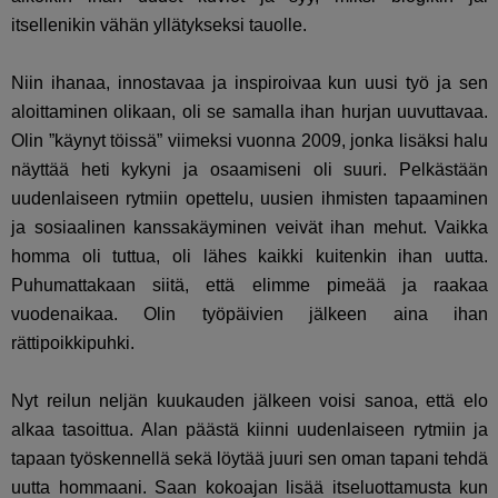
itsellenikin vähän yllätykseksi tauolle.
Niin ihanaa, innostavaa ja inspiroivaa kun uusi työ ja sen
aloittaminen olikaan, oli se samalla ihan hurjan uuvuttavaa.
Olin ”käynyt töissä” viimeksi vuonna 2009, jonka lisäksi halu
näyttää heti kykyni ja osaamiseni oli suuri. Pelkästään
uudenlaiseen rytmiin opettelu, uusien ihmisten tapaaminen
ja sosiaalinen kanssakäyminen veivät ihan mehut. Vaikka
homma oli tuttua, oli lähes kaikki kuitenkin ihan uutta.
Puhumattakaan siitä, että elimme pimeää ja raakaa
vuodenaikaa. Olin työpäivien jälkeen aina ihan
rättipoikkipuhki.
Nyt reilun neljän kuukauden jälkeen voisi sanoa, että elo
alkaa tasoittua. Alan päästä kiinni uudenlaiseen rytmiin ja
tapaan työskennellä sekä löytää juuri sen oman tapani tehdä
uutta hommaani. Saan kokoajan lisää itseluottamusta kun