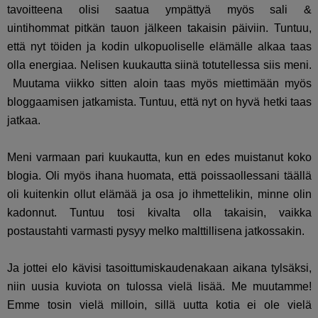
tavoitteena olisi saatua ympättyä myös sali &
uintihommat pitkän tauon jälkeen takaisin päiviin. Tuntuu,
että nyt töiden ja kodin ulkopuoliselle elämälle alkaa taas
olla energiaa. Nelisen kuukautta siinä totutellessa siis meni.
Muutama viikko sitten aloin taas myös miettimään myös
bloggaamisen jatkamista. Tuntuu, että nyt on hyvä hetki taas
jatkaa.
Meni varmaan pari kuukautta, kun en edes muistanut koko
blogia. Oli myös ihana huomata, että poissaollessani täällä
oli kuitenkin ollut elämää ja osa jo ihmettelikin, minne olin
kadonnut. Tuntuu tosi kivalta olla takaisin, vaikka
postaustahti varmasti pysyy melko malttillisena jatkossakin.
Ja jottei elo kävisi tasoittumiskaudenakaan aikana tylsäksi,
niin uusia kuviota on tulossa vielä lisää. Me muutamme!
Emme tosin vielä milloin, sillä uutta kotia ei ole vielä