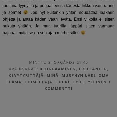
tuettuna tyynyillä ja perjaatteessa kädestä liikkuu vain ranne
ja sormet
Jos nyt kuitenkin yritän noudattaa lääkärin
ohjetta ja antaa käden vaan levätä. Ensi viikolla ei sitten
nukuta yhtään. Ja mun tuurilla läppäri sitten varmaan
hajoaa, mutta se on sen ajan murhe sitten
MINTTU STORGÅRDS 21:45
AVAINSANAT:
BLOGGAAMINEN
,
FREELANCER
,
KEVYTYRITTÄJÄ
,
MINÄ
,
MURPHYN LAKI
,
OMA
ELÄMÄ
,
TOIMITTAJA
,
TUURI
,
TYÖT
,
YLEINEN
1
KOMMENTTI