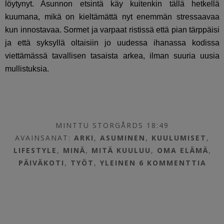
löytynyt. Asunnon etsintä käy kuitenkin tällä hetkellä
kuumana, mikä on kieltämättä nyt enemmän stressaavaa
kun innostavaa. Sormet ja varpaat ristissä että pian tärppäisi
ja että syksyllä oltaisiin jo uudessa ihanassa kodissa
viettämässä tavallisen tasaista arkea, ilman suuria uusia
mullistuksia.
MINTTU STORGÅRDS 18:49
AVAINSANAT:
ARKI
,
ASUMINEN
,
KUULUMISET
,
LIFESTYLE
,
MINÄ
,
MITÄ KUULUU
,
OMA ELÄMÄ
,
PÄIVÄKOTI
,
TYÖT
,
YLEINEN
6 KOMMENTTIA