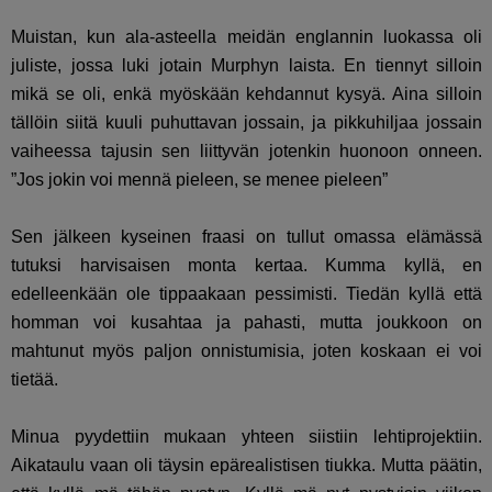
Muistan, kun ala-asteella meidän englannin luokassa oli
juliste, jossa luki jotain Murphyn laista. En tiennyt silloin
mikä se oli, enkä myöskään kehdannut kysyä. Aina silloin
tällöin siitä kuuli puhuttavan jossain, ja pikkuhiljaa jossain
vaiheessa tajusin sen liittyvän jotenkin huonoon onneen.
”Jos jokin voi mennä pieleen, se menee pieleen”
Sen jälkeen kyseinen fraasi on tullut omassa elämässä
tutuksi harvisaisen monta kertaa. Kumma kyllä, en
edelleenkään ole tippaakaan pessimisti. Tiedän kyllä että
homman voi kusahtaa ja pahasti, mutta joukkoon on
mahtunut myös paljon onnistumisia, joten koskaan ei voi
tietää.
Minua pyydettiin mukaan yhteen siistiin lehtiprojektiin.
Aikataulu vaan oli täysin epärealistisen tiukka. Mutta päätin,