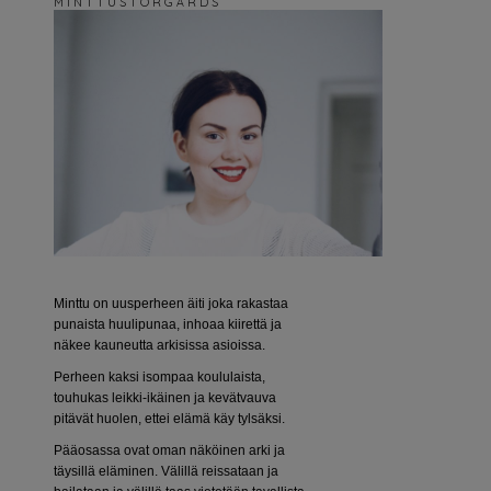
M I N T T U S T O R G Å R D S
Minttu on uusperheen äiti joka rakastaa
punaista huulipunaa, inhoaa kiirettä ja
näkee kauneutta arkisissa asioissa.
Perheen kaksi isompaa koululaista,
touhukas leikki-ikäinen ja kevätvauva
pitävät huolen, ettei elämä käy tylsäksi.
Pääosassa ovat oman näköinen arki ja
täysillä eläminen. Välillä reissataan ja