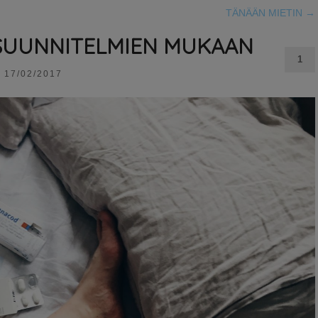
TÄNÄÄN MIETIN
→
N SUUNNITELMIEN MUKAAN
1
17/02/2017