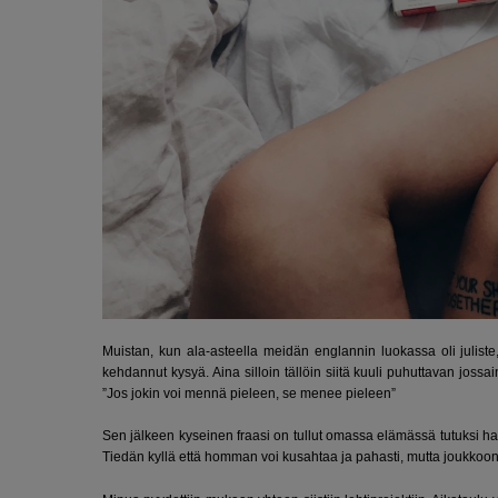
Muistan, kun ala-asteella meidän englannin luokassa oli juliste,
kehdannut kysyä. Aina silloin tällöin siitä kuuli puhuttavan jossa
”Jos jokin voi mennä pieleen, se menee pieleen”
Sen jälkeen kyseinen fraasi on tullut omassa elämässä tutuksi h
Tiedän kyllä että homman voi kusahtaa ja pahasti, mutta joukkoon