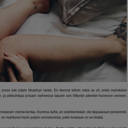
 jossa luki jotain Murphyn laista. En tiennyt silloin mikä se oli, enkä myöskään
in, ja pikkuhiljaa jossain vaiheessa tajusin sen liittyvän jotenkin huonoon onneen.
arvisaisen monta kertaa. Kumma kyllä, en edelleenkään ole tippaakaan pessimisti.
 on mahtunut myös paljon onnistumisia, joten koskaan ei voi tietää.