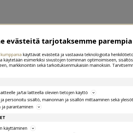
 evästeitä tarjotaksemme parempia 
 kumppania
käyttävät evästeitä ja vastaavia teknologioita henkilötieto
a käytetään esimerkiksi sivustojen toiminnan optimoimiseen, sisältös
een, markkinointiin sekä tarkoituksenmukaisiin mainoksiin. Tarvits
itteelle ja/tai laitteella olevien tietojen käyttö
a personoitu sisältö, mainonnan ja sisällön mittaaminen sekä yleisö
n ja parantaminen
DET
jen käyttäminen