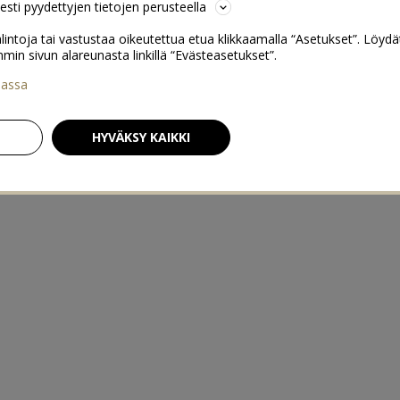
sesti pyydettyjen tietojen perusteella
lintoja tai vastustaa oikeutettua etua klikkaamalla “Asetukset”. Löydä
 sivun alareunasta linkillä “Evästeasetukset”.
iassa
HYVÄKSY KAIKKI