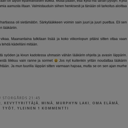
aan oli täysin epärealistisen tiukka. Mutta päätin, että kyllä mä tähän pystyn. Kyllä
mia aamusta iltaan. Valmistauduin siihen henkisesti ja tänään oli tarkoitus aloittaa
artiassa oli sietämätön. Särkylääkkeen voimin sain juuri ja juuri puettua. Eli sen
n lääkäriin.
n vikaa. Maanantaina tutkitaan lisää ja koko viikonlopun pitäisi sitten ottaa vaan
aa tehdä kädelläni mitään.
itä syöden ja kivun kadotessa uhmasin vähän lääkärin ohjeita ja avasin läppärin.
destä liikkuu vain ranne ja sormet
Jos nyt kuitenkin yritän noudattaa lääkärin
a yhtään. Ja mun tuurilla läppäri sitten varmaan hajoaa, mutta se on sen ajan murhe
 STORGÅRDS 21:45
R
,
KEVYTYRITTÄJÄ
,
MINÄ
,
MURPHYN LAKI
,
OMA ELÄMÄ
,
,
TYÖT
,
YLEINEN
1 KOMMENTTI