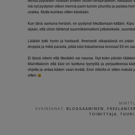
Minua pyydettiin mukaan yhteen siistiin lehtiprojektiin. Aikataulu v
mä nyt pystyisin viikon mennä parin tunnin yöunilla ja paiskia hom
urakka. Mutta kuinkas sitten kävikään.
Kun tänä aamuna heräsin, en pystynyt liikuttamaan kättäni. Kipu h
sijaan, että olisin lähtenyt suunnitelemalleni juttukeikalle, suuntasi
Lääkäri tutki hyvin ja hartaasti. Ilmeisesti olkapäässä on jotai
droppia ja mikä parasta, pitää käsi totaalisessa levossa! Eli en s
Ei tässä oikein että itkeäkkö vai nauraa. Nyt koko päivän lääkke
Mainittakoon että käsi on tuettuna tyynyillä ja perjaatteessa kä
ohjetta ja antaa käden vaan levätä. Ensi viikolla ei sitten nukut
sitten
MINTTU
AVAINSANAT:
BLOGGAAMINEN
,
FREELANCE
TOIMITTAJA
,
TUURI