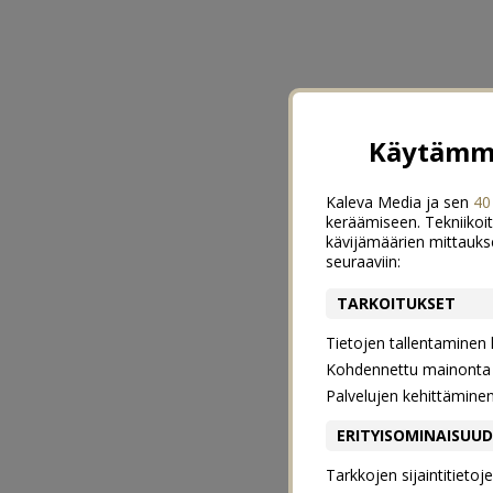
Käytämme
Kaleva Media ja sen
40
keräämiseen. Tekniikoit
kävijämäärien mittauks
seuraaviin:
TARKOITUKSET
Tietojen tallentaminen la
Kohdennettu mainonta j
Palvelujen kehittämine
ERITYISOMINAISUU
Tarkkojen sijaintitieto