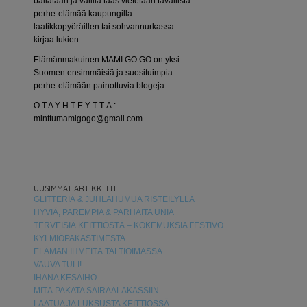
bailataan ja välillä taas vietetään tavallista
perhe-elämää kaupungilla
laatikkopyöräillen tai sohvannurkassa
kirjaa lukien.
Elämänmakuinen MAMI GO GO on yksi
Suomen ensimmäisiä ja suosituimpia
perhe-elämään painottuvia blogeja.
O T A Y H T E Y T T Ä :
minttumamigogo@gmail.com
UUSIMMAT ARTIKKELIT
GLITTERIÄ & JUHLAHUMUA RISTEILYLLÄ
HYVIÄ, PAREMPIA & PARHAITA UNIA
TERVEISIÄ KEITTIÖSTÄ – KOKEMUKSIA FESTIVO
KYLMIÖPAKASTIMESTA
ELÄMÄN IHMEITÄ TALTIOIMASSA
VAUVA TULI!
IHANA KESÄIHO
MITÄ PAKATA SAIRAALAKASSIIN
LAATUA JA LUKSUSTA KEITTIÖSSÄ