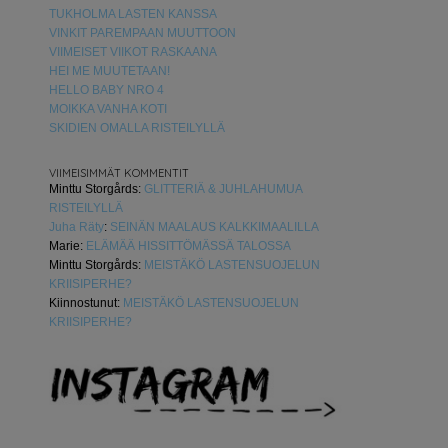
TUKHOLMA LASTEN KANSSA
VINKIT PAREMPAAN MUUTTOON
VIIMEISET VIIKOT RASKAANA
HEI ME MUUTETAAN!
HELLO BABY NRO 4
MOIKKA VANHA KOTI
SKIDIEN OMALLA RISTEILYLLÄ
VIIMEISIMMÄT KOMMENTIT
Minttu Storgårds
:
GLITTERIÄ & JUHLAHUMUA
RISTEILYLLÄ
Juha Räty
:
SEINÄN MAALAUS KALKKIMAALILLA
Marie
:
ELÄMÄÄ HISSITTÖMÄSSÄ TALOSSA
Minttu Storgårds
:
MEISTÄKÖ LASTENSUOJELUN
KRIISIPERHE?
Kiinnostunut
:
MEISTÄKÖ LASTENSUOJELUN
KRIISIPERHE?