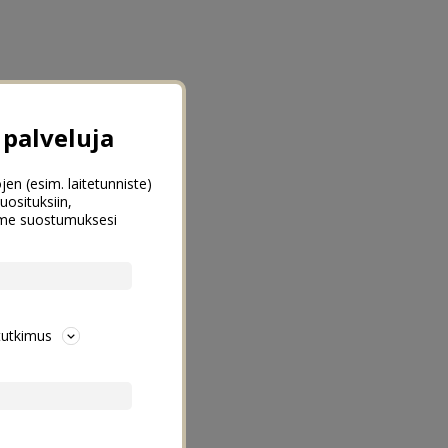
palveluja
jen (esim. laitetunniste)
uosituksiin,
emme suostumuksesi
tutkimus