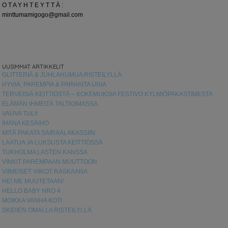
O T A Y H T E Y T T Ä :
minttumamigogo@gmail.com
UUSIMMAT ARTIKKELIT
GLITTERIÄ & JUHLAHUMUA RISTEILYLLÄ
HYVIÄ, PAREMPIA & PARHAITA UNIA
TERVEISIÄ KEITTIÖSTÄ – KOKEMUKSIA FESTIVO KYLMIÖPAKASTIMESTA
ELÄMÄN IHMEITÄ TALTIOIMASSA
VAUVA TULI!
IHANA KESÄIHO
MITÄ PAKATA SAIRAALAKASSIIN
LAATUA JA LUKSUSTA KEITTIÖSSÄ
TUKHOLMA LASTEN KANSSA
VINKIT PAREMPAAN MUUTTOON
VIIMEISET VIIKOT RASKAANA
HEI ME MUUTETAAN!
HELLO BABY NRO 4
MOIKKA VANHA KOTI
SKIDIEN OMALLA RISTEILYLLÄ