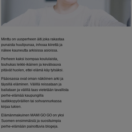
Minttu on uusperheen äiti joka rakastaa
punaista huulipunaa, inhoaa kiirettä ja
näkee kauneutta arkisissa asioissa.
Perheen kaksi isompaa koululaista,
touhukas leikki-ikäinen ja kevätvauva
pitävät huolen, ettei elämä käy tylsäksi.
Pääosassa ovat oman näköinen arki ja
täysillä eläminen. Välillä reissataan ja
bailataan ja välillä taas vietetään tavallista
perhe-elämää kaupungilla
laatikkopyöräillen tai sohvannurkassa
kirjaa lukien.
Elämänmakuinen MAMI GO GO on yksi
Suomen ensimmäisiä ja suosituimpia
perhe-elämään painottuvia blogeja.