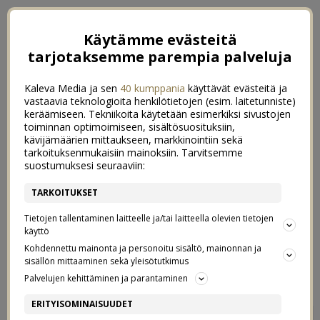
Käytämme evästeitä
tarjotaksemme parempia palveluja
Kaleva Media ja sen
40 kumppania
käyttävät evästeitä ja
vastaavia teknologioita henkilötietojen (esim. laitetunniste)
keräämiseen. Tekniikoita käytetään esimerkiksi sivustojen
toiminnan optimoimiseen, sisältösuosituksiin,
kävijämäärien mittaukseen, markkinointiin sekä
tarkoituksenmukaisiin mainoksiin. Tarvitsemme
suostumuksesi seuraaviin:
TARKOITUKSET
Tietojen tallentaminen laitteelle ja/tai laitteella olevien tietojen
käyttö
Kohdennettu mainonta ja personoitu sisältö, mainonnan ja
sisällön mittaaminen sekä yleisötutkimus
←
HUONON ÄIDIN TUNNUSTUKSET
FUTISMUTSI
→
Palvelujen kehittäminen ja parantaminen
ALL BY MYSELF
ERITYISOMINAISUUDET
2