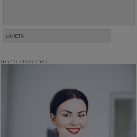
M I N T T U S T O R G Å R D S