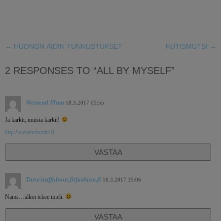
←
HUONON ÄIDIN TUNNUSTUKSET
FUTISMUTSI
→
2 RESPONSES TO “ALL BY MYSELF”
Westend Mum
18.3.2017 05:55
Ja karkit, muista karkit!
http://westendmum.fi
VASTAA
Taru/stuffabout.fitfashion.fi
18.3.2017 19:06
Nams…alkoi tekee mieli.
VASTAA