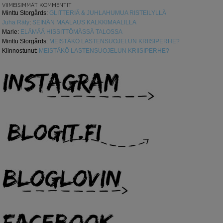
VIIMEISIMMÄT KOMMENTIT
Minttu Storgårds
:
GLITTERIÄ & JUHLAHUMUA RISTEILYLLÄ
Juha Räty
:
SEINÄN MAALAUS KALKKIMAALILLA
Marie
:
ELÄMÄÄ HISSITTÖMÄSSÄ TALOSSA
Minttu Storgårds
:
MEISTÄKÖ LASTENSUOJELUN KRIISIPERHE?
Kiinnostunut
:
MEISTÄKÖ LASTENSUOJELUN KRIISIPERHE?