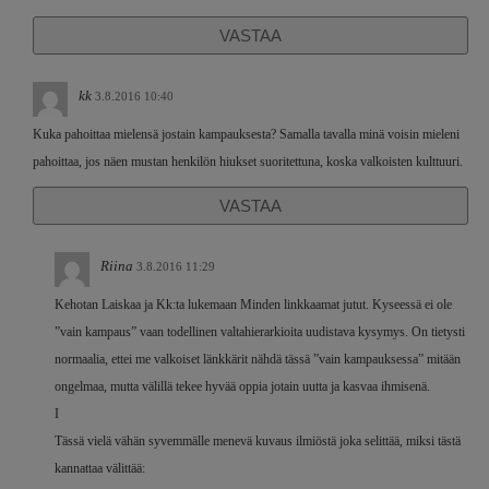
VASTAA
kk
3.8.2016 10:40
Kuka pahoittaa mielensä jostain kampauksesta? Samalla tavalla minä voisin mieleni
pahoittaa, jos näen mustan henkilön hiukset suoritettuna, koska valkoisten kulttuuri.
VASTAA
Riina
3.8.2016 11:29
Kehotan Laiskaa ja Kk:ta lukemaan Minden linkkaamat jutut. Kyseessä ei ole
”vain kampaus” vaan todellinen valtahierarkioita uudistava kysymys. On tietysti
normaalia, ettei me valkoiset länkkärit nähdä tässä ”vain kampauksessa” mitään
ongelmaa, mutta välillä tekee hyvää oppia jotain uutta ja kasvaa ihmisenä.
I
Tässä vielä vähän syvemmälle menevä kuvaus ilmiöstä joka selittää, miksi tästä
kannattaa välittää: