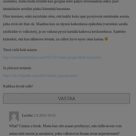
suomeksi, mutta tuolla termillä kun googlaa tulee paljon informaatiota miksi juuri
tämänlaisiin asioihin pitäisi kiinnittää huomiota.
Olen tietoinen, enkä myöskään oleta, että kaikki koko ajan pystyisivät miettimään asioita,
jotka eivät ole ihan ok. Maailma kun on täynnä kaikenlaisia epäkohtia (varsinkin saralla
rasifioidut vs valkoiset), ja on vaikeaa pysyä kartalla kaikessa keskustelussa. Ajattelen
kuitenkin, että kun tällaiseen törmää, on siihen hyvä myös ottaa kantaa
Tässä vielä lisää asiasta:
http://everydayfeminism.com/2015/07/white-people-black-hairstyles/
Ja yleisesti termistä:
https://en.wikipedia.org/wiki/Cultural_appropriation
Kaikkea hyvää sulle!
VASTAA
Laiska
2.8.2016 19:53
What? Gimme a break. Mutta kun olet asiaan perehtynyt, niin millä tavoin voin
auttaa niitä mustia ja aasialaisia, jotka valkaisevat ihoaan aivan tarpeettomasti?