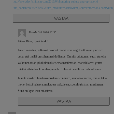
http://everydayfeminism.com/2016/04/honoring-culture-appropriation/?
utm_content=buffer05652&utm_medium=social&utm_source=facebook.com&utm_
VASTAA
Minde
3.8.2016 12:35
Kiitos Riina, hyvä linkki!
Kuten sanottua, valkoiset näkevät monet asiat ongelmattomina juuri sen
takia, että meillä on siihen mahdollisuus. On niin tajuttoman suuri etu olla
valkoinen tässä jälkikolonialistisessa maailmassa, että välillä voi yrittää
miettiä vähän laatikon ulkopuolelle. Siihenkin meillä on mahdollisuus.
Ja mitä mustien hiustensuoristamiseen tulee, kannattaa miettiä, minkä takia
monet heistä haluavat mukautua valkoisten, suorahiuksisten maailmaan.
Siinä on kyse ihan eri asiasta.
VASTAA