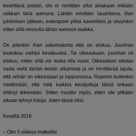
keskittävä jostain, olo ei nimittäin ollut ainakaan mikään
raikkain tänä aamuna. Lähdin nimittäin lauantaina, illan
juhlimisen jälkeen, extempore yöksi kaverilleni ja viivyinkin
sitten sillä reissulla tähän aamuun saakka.
On jotenkin ihan uskomatonta että on elokuu. Juurihan
toukokuu vaihtui kesäkuuksi. Tai oikeaskaan, juurihan oli
elokuu, miten siitä voi muka olla vuosi. Oikeastaan odotan
vasta vielä tämän kesän alkamista ja on hirvittävää tajuta,
että sehän on oikeastaan jo loppumassa. Rupesin kuitenkin
miettimään, että mitä kaikkia kesäjuttuja tässä onkaan
ehtinyt tekemään. Sitten muistin myös, etten ole pitkään
aikaan tehnyt listoja. Joten tässä olisi:
Kesällä 2016
– Olin 3 viikkoa matkoilla