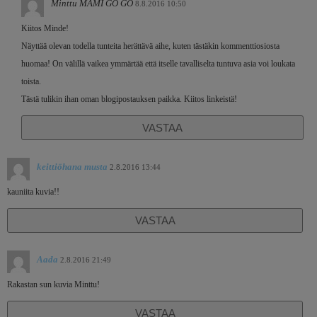
Minttu MAMI GO GO
8.8.2016 10:50
Kiitos Minde!
Näyttää olevan todella tunteita herättävä aihe, kuten tästäkin kommenttiosiosta
huomaa! On välillä vaikea ymmärtää että itselle tavalliselta tuntuva asia voi loukata
toista.
Tästä tulikin ihan oman blogipostauksen paikka. Kiitos linkeistä!
VASTAA
keittiöhana musta
2.8.2016 13:44
kauniita kuvia!!
VASTAA
Aada
2.8.2016 21:49
Rakastan sun kuvia Minttu!
VASTAA