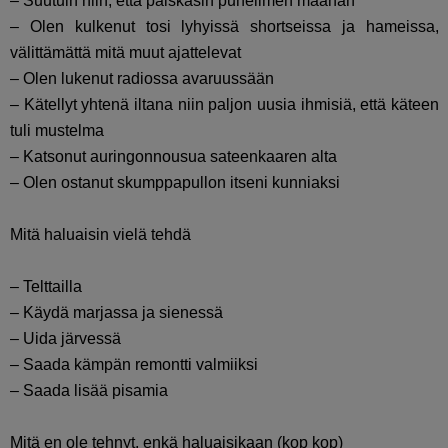
– Suutuin niin, että paiskasin puhelimen maahan
– Olen kulkenut tosi lyhyissä shortseissa ja hameissa,
välittämättä mitä muut ajattelevat
– Olen lukenut radiossa avaruussään
– Kätellyt yhtenä iltana niin paljon uusia ihmisiä, että käteen
tuli mustelma
– Katsonut auringonnousua sateenkaaren alta
– Olen ostanut skumppapullon itseni kunniaksi
Mitä haluaisin vielä tehdä
– Telttailla
– Käydä marjassa ja sienessä
– Uida järvessä
– Saada kämpän remontti valmiiksi
– Saada lisää pisamia
Mitä en ole tehnyt, enkä haluaisikaan (kop kop)