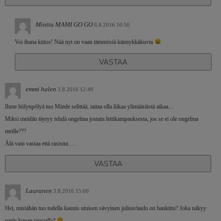
Minttu MAMI GO GO
8.8.2016 10:50
Voi ihana kiitos! Nää nyt on vaan tämmösiä kännykkäkuvia
VASTAA
emmi halen
3.8.2016 12:49
Ihme hölynpölyä tuo Minde selittää, taitaa olla liikaa ylimääräistä aikaa…
Miksi meidän täytyy tehdä ongelma jostain lettikampauksesta, jos se ei ole ongelma
meille???
Älä vain vastaa että rasismi….
VASTAA
Lauranen
3.8.2016 15:00
Hei, mistähän tuo todella kaunis utuisen sävyinen juliste/taulu on hankittu? Joka näkyy
parin kuvan taustalla?