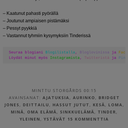
– Kaatunut pahasti pyörällä
– Joutunut ampiaisen pistämäksi
– Pessyt pyykkiä
– Vastannut tyhmiin kysymyksiin Tinderissä
Seuraa blogiani 
Blogilistalla
, 
Bloglovinissa
 ja 
Face
Löydät minut myös 
Instagramista
, 
Twitteristä
 ja 
Pint
MINTTU STORGÅRDS 00:15
AVAINSANAT:
AJATUKSIA
,
AURINKO
,
BRIDGET
JONES
,
DEITTAILU
,
HASSUT JUTUT
,
KESÄ
,
LOMA
,
MINÄ
,
OMA ELÄMÄ
,
SINKKUELÄMÄ
,
TINDER
,
YLEINEN
,
YSTÄVÄT
15 KOMMENTTIA