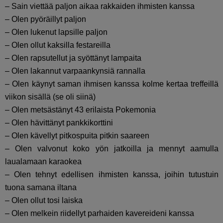
– Sain viettää paljon aikaa rakkaiden ihmisten kanssa
– Olen pyöräillyt paljon
– Olen lukenut lapsille paljon
– Olen ollut kaksilla festareilla
– Olen rapsutellut ja syöttänyt lampaita
– Olen lakannut varpaankynsiä rannalla
– Olen käynyt saman ihmisen kanssa kolme kertaa treffeillä
viikon sisällä (se oli siinä)
– Olen metsästänyt 43 erilaista Pokemonia
– Olen hävittänyt pankkikorttini
– Olen kävellyt pitkospuita pitkin saareen
– Olen valvonut koko yön jatkoilla ja mennyt aamulla
laualamaan karaokea
– Olen tehnyt edellisen ihmisten kanssa, joihin tutustuin
tuona samana iltana
– Olen ollut tosi laiska
– Olen melkein riidellyt parhaiden kavereideni kanssa