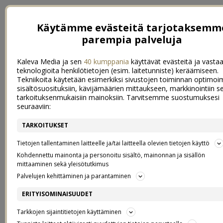
Käytämme evästeitä tarjotaksemm
parempia palveluja
Kaleva Media ja sen
40 kumppania
käyttävät evästeitä ja vastaa
teknologioita henkilötietojen (esim. laitetunniste) keräämiseen.
Tekniikoita käytetään esimerkiksi sivustojen toiminnan optimoi
sisältösuosituksiin, kävijämäärien mittaukseen, markkinointiin s
tarkoituksenmukaisiin mainoksiin. Tarvitsemme suostumuksesi
seuraaviin:
TARKOITUKSET
Tietojen tallentaminen laitteelle ja/tai laitteella olevien tietojen käyttö
Kohdennettu mainonta ja personoitu sisältö, mainonnan ja sisällön
mittaaminen sekä yleisötutkimus
Palvelujen kehittäminen ja parantaminen
←
LEFFATEATTERI OMASSA OLKKARISSA
ERITYISOMINAISUUDET
KATSO HARVINASET KUVAT!
→
Tarkkojen sijaintitietojen käyttäminen
FRESH START