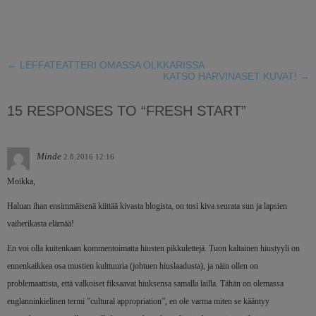
←
LEFFATEATTERI OMASSA OLKKARISSA
KATSO HARVINASET KUVAT!
→
15 RESPONSES TO “FRESH START”
Minde
2.8.2016 12:16
Moikka,
Haluan ihan ensimmäisenä kiittää kivasta blogista, on tosi kiva seurata sun ja lapsien
vaiherikasta elämää!
En voi olla kuitenkaan kommentoimatta hiusten pikkulettejä. Tuon kaltainen hiustyyli on
ennenkaikkea osa mustien kulttuuria (johtuen hiuslaadusta), ja näin ollen on
problemaattista, että valkoiset fiksaavat hiuksensa samalla lailla. Tähän on olemassa
englanninkielinen termi ”cultural appropriation”, en ole varma miten se kääntyy