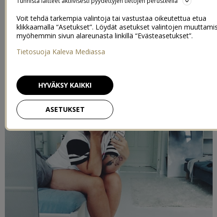
Tunnista laitteet aktiivisesti pyydettyjen tietojen perusteella
15
2/08/2016
Voit tehdä tarkempia valintoja tai vastustaa oikeutettua etua
klikkaamalla “Asetukset”. Löydät asetukset valintojen muuttami
myöhemmin sivun alareunasta linkillä “Evästeasetukset”.
Tietosuoja Kaleva Mediassa
HYVÄKSY KAIKKI
ASETUKSET