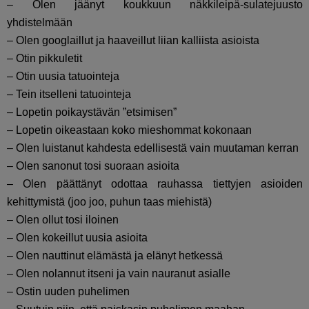
– Olen jäänyt koukkuun näkkileipä-sulatejuusto
yhdistelmään
– Olen googlaillut ja haaveillut liian kalliista asioista
– Otin pikkuletit
– Otin uusia tatuointeja
– Tein itselleni tatuointeja
– Lopetin poikaystävän ”etsimisen”
– Lopetin oikeastaan koko mieshommat kokonaan
– Olen luistanut kahdesta edellisestä vain muutaman kerran
– Olen sanonut tosi suoraan asioita
– Olen päättänyt odottaa rauhassa tiettyjen asioiden
kehittymistä (joo joo, puhun taas miehistä)
– Olen ollut tosi iloinen
– Olen kokeillut uusia asioita
– Olen nauttinut elämästä ja elänyt hetkessä
– Olen nolannut itseni ja vain nauranut asialle
– Ostin uuden puhelimen