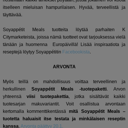
itselleen mieluisan hampurilaisen. Hyvää, terveellistä ja
täyttävää.
Soyappétit Meals tuotteita löytää parhaiten K
Citymarketeista, joissa nämä tuotteet ovat tarjouksessa vielä
tänään ja huomenna Europäivillä! Lisää inspiraatiota ja
reseptejä löytyy Soyappétitin
Facebookista
.
ARVONTA
Myös teillä on mahdollisuus voittaa terveellinen ja
herkullinen
Soyappétit Meals -tuotepaketti
. Arvon
yhteensä
viisi tuotepakettia
, jotka sisältävät kaikki
tuotesarjan makuvariantit. Voit osallistua arvontaan
kertomalla kommenttikentässä
mitä Soyappétit Meals –
tuotetta haluaisit itse testata ja minkälaisen reseptin
kanssa
.
Arvonta päättyy 20.1.