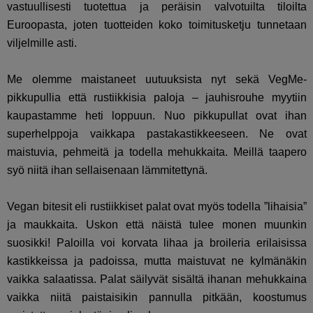
vastuullisesti tuotettua ja peräisin valvotuilta tiloilta
Euroopasta, joten tuotteiden koko toimitusketju tunnetaan
viljelmille asti.
Me olemme maistaneet uutuuksista nyt sekä VegMe-
pikkupullia että rustiikkisia paloja – jauhisrouhe myytiin
kaupastamme heti loppuun. Nuo pikkupullat ovat ihan
superhelppoja vaikkapa pastakastikkeeseen. Ne ovat
maistuvia, pehmeitä ja todella mehukkaita. Meillä taapero
syö niitä ihan sellaisenaan lämmitettynä.
Vegan bitesit eli rustiikkiset palat ovat myös todella ”lihaisia”
ja maukkaita. Uskon että näistä tulee monen muunkin
suosikki! Paloilla voi korvata lihaa ja broileria erilaisissa
kastikkeissa ja padoissa, mutta maistuvat ne kylmänäkin
vaikka salaatissa. Palat säilyvät sisältä ihanan mehukkaina
vaikka niitä paistaisikin pannulla pitkään, koostumus