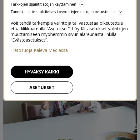
Tarkkojen sijaintitietojen käyttäminen
26/01/2020
Tunnista laitteet aktiivisesti pyydettyjen tietojen perusteella
Voit tehdä tarkempia valintoja tai vastustaa oikeutettua
Postaus on toteutettu kaupallisessa yhteistyössä
K-
etua klikkaamalla “Asetukset”. Löydät asetukset valintojen
Supermarket
& Indieplace kanssa
muuttamiseen myöhemmin sivun alareunasta linkillä
“Evästeasetukset”.
Tietosuoja Kaleva Mediassa
HYVÄKSY KAIKKI
ASETUKSET