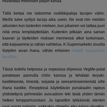
muistuttaa mielestäni paljon kanaa.
Tällä kertaa me laitoimme rustiikkipaloja tacojen väliin.
Meillä tulee syötyä tacoja aika usein. Ne ovat niin meidän
aikuisten kun lastenkin mieleen, kun jokainen voi laittaa juuri
niitä omia lempitäytteitään. Kuitenkin pitkään aina saman
kaavan ja täytteiden mukaan mennessä alkoi tuntumaan,
että kaipaamme jo vähän vaihtelua. K-Supermarketin sivuilta
löytyikin aivan ihana, vähän erilainen
resepti vegaanisiin
tacoihin
.
Tässä todella helpossa ja nopeassa ohjeessa VegMe-palat
paistetaan pannulla chilin kanssa ja tehdään teryaki-
kastikkeesta, limestä, soijasta ja seesaminsiemenistä sille
ihana kastike. Reseptissä käytettävän punakaalin rapeus
yhdistettynä pehmeään avocadoon teki tästä yhden tämän
hetken lemppariruoistani. Ja lapsetkin tykkäsivät, etenkin
juuri noista paloista, vaikkakin ohjeella aika tulisia olivatkin.