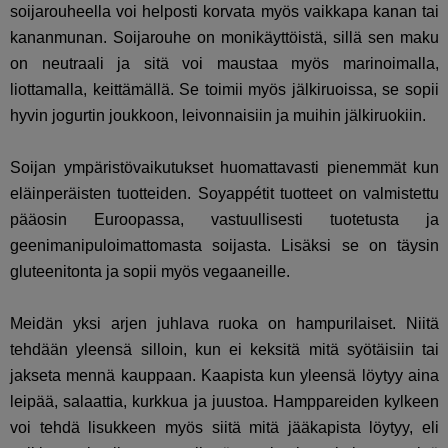
soijarouheella voi helposti korvata myös vaikkapa kanan tai
kananmunan. Soijarouhe on monikäyttöistä, sillä sen maku
on neutraali ja sitä voi maustaa myös marinoimalla,
liottamalla, keittämällä. Se toimii myös jälkiruoissa, se sopii
hyvin jogurtin joukkoon, leivonnaisiin ja muihin jälkiruokiin.
Soijan ympäristövaikutukset huomattavasti pienemmät kun
eläinperäisten tuotteiden. Soyappétit tuotteet on valmistettu
pääosin Euroopassa, vastuullisesti tuotetusta ja
geenimanipuloimattomasta soijasta. Lisäksi se on täysin
gluteenitonta ja sopii myös vegaaneille.
Meidän yksi arjen juhlava ruoka on hampurilaiset. Niitä
tehdään yleensä silloin, kun ei keksitä mitä syötäisiin tai
jakseta mennä kauppaan. Kaapista kun yleensä löytyy aina
leipää, salaattia, kurkkua ja juustoa. Hamppareiden kylkeen
voi tehdä lisukkeen myös siitä mitä jääkapista löytyy, eli