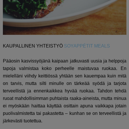
KAUPALLINEN YHTEISTYÖ
SOYAPPÉTIT MEALS
Pääosin kasvissyöjänä kaipaan jatkuvasti uusia ja helppoja
tapoja valmistaa koko perheelle maistuvaa ruokaa. En
mielelläni viihdy keittiössä yhtään sen kauempaa kuin mitä
on tarvis, mutta silti minulle on tärkeää syödä ja tarjota
terveellistä ja ennenkaikkea hyvää ruokaa. Tahdon tehdä
ruoat mahdollisimman puhtaista raaka-aineista, mutta minua
ei myöskään haittaa käyttää osittain apuna vaikkapa jotain
puolivalmistetta tai pakastetta – kunhan se on terveellistä ja
järkevästi tuotettua.