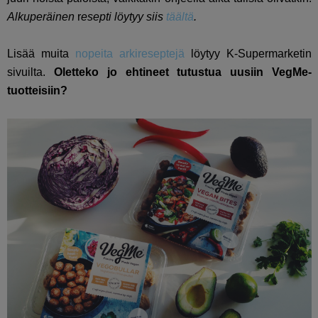
Alkuperäinen
r
esepti löytyy siis
täältä
.
Lisää muita
nopeita arkireseptejä
löytyy K-Supermarketin
sivuilta.
Oletteko jo ehtineet tutustua uusiin VegMe-
tuotteisiin?