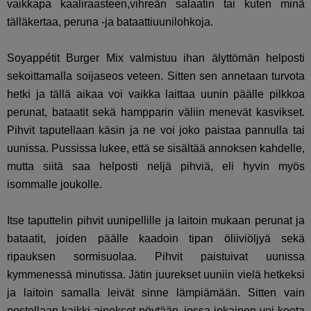
vaikkapa kaaliraasteen,vihreän salaatin tai kuten minä
tälläkertaa, peruna -ja bataattiuunilohkoja.
Soyappétit Burger Mix valmistuu ihan älyttömän helposti
sekoittamalla soijaseos veteen. Sitten sen annetaan turvota
hetki ja tällä aikaa voi vaikka laittaa uunin päälle pilkkoa
perunat, bataatit sekä hampparin väliin menevät kasvikset.
Pihvit taputellaan käsin ja ne voi joko paistaa pannulla tai
uunissa. Pussissa lukee, että se sisältää annoksen kahdelle,
mutta siitä saa helposti neljä pihviä, eli hyvin myös
isommalle joukolle.
Itse taputtelin pihvit uunipellille ja laitoin mukaan perunat ja
bataatit, joiden päälle kaadoin tipan öliiviöljyä sekä
ripauksen sormisuolaa. Pihvit paistuivat uunissa
kymmenessä minutissa. Jätin juurekset uuniin vielä hetkeksi
ja laitoin samalla leivät sinne lämpiämään. Sitten vain
nostellaan kaikki ainekset pöytään, jossa jokainen voi koota