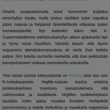
Omalla kauppareissulla tulee harvemmin kuljettua
eineshyllyn kautta, mutta joskus sieltäkin tulee napattua
jotain nopeaa ja helpposti lämmitettävää välipalaa lasten
harrastuspäiville. Nyt kuitenkin kävin lähi K-
Supermarkettimme valmisruokahyllyn oikein ajatuksella läpi
ja hymy nousi huulilleni. Valmiita kasvis -että täysin
vegaanisia ateriakokonaisuuksia oli siellä ihan todella
paljon. Niin tutuilta vanhoilta merkeiltä, että ihan pelkästään
kasvipohjaiseen ruokaan panostavilta uutuuksilta.
Yksi näistä uusista tuttavuuksista on
VegMe
, joita saa vain
K-ruokakaupoista. VegMe-sarjaan kuuluu erilaisia
poikkeuksellisen maistuvia kasviproteiineja että
valmisruokia ja -kastikkeita. VegMen tuotekehityksen
taustalla onkin ajatus muuttaa ihmisten mielipiteitä
kasvisruoasta ja tarjota herkullisia ja maukkaita vegaanisia