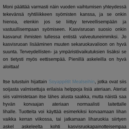
Moni päättää varmasti näin vuoden vaihtumisen yhteydessä
tekevänsä ryhtiliikkeen syömisten kanssa, ja se onkin
hienoa, etenkin jos se liittyy terveellisempään ja
vastuullisempaan syömiseen. Kasvisruoan suosio onkin
kasvanut ihmisten tullessa entistä valveutuneimmiksi. Jo
kasvisruoan lisääminen muuten sekaruokavalioon on hyvä
suunta. Terveydellisten- ja ympäristövaikutuksien lisäksi se
on tietysti myös eettisempää. Pienillä askeleilla on hyvä
aloittaa!
Itse tutustuin hijattain
Soyappétit Mealseihin
, jotka ovat siis
soijasta valmisettuja erilaisia helppoja lisiä ateriaan. Ateriat
siis valmistetaan itse lähes alusta saakka, mutta näistä saa
hyvän korvaajan ateriaan normaalisti laitettalle
lihalle. Tuotteita voi käyttää esimerkiksi korvaamaan lihan
vaikka kerran viikossa, tai jatkamaan liharuokia siirtyen
askel askeleelta kohti kasvisruokapainotteisempaa