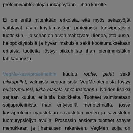
proteiinivaihtoehtoja ruokapöytään – ihan kaikille.
Ei ole enää mitenkään erikoista, että myös sekasyöjät
vaihtavat osan käyttämästään proteiinista kasviperäisiin
tuotteisiin – ja sehän on aivan mahtavaa! Hienoa, että uusia,
helppokäyttöisiä ja hyvän makuisia sekä koostumukseltaan
erilaisia tuotteita löytyy pikkuhiljaa ihan pienimmistäkin
lähikaupoista.
VegMe-kasviproteiineihin
kuuluu
rouhe
,
palat
sekä
pikkupullat
, valmiista vegaanisista VegMe-aterioista löytyy
pullat&muussi
,
tikka masala
sekä
thaipannu
. Näiden lisäksi
sarjaan kuuluu erilaisia kastikkeita. Tuotteet valmistetaan
soijaproteiinista ihan erityisellä menetelmällä, jossa
kasviproteiini maustetaan savustetun veden ja savustetun
luomurypsiöljyn avulla. Prosessin ansiosta tuotteet saavat
mehukkaan ja lihamaisen rakenteen. VegMen soija on