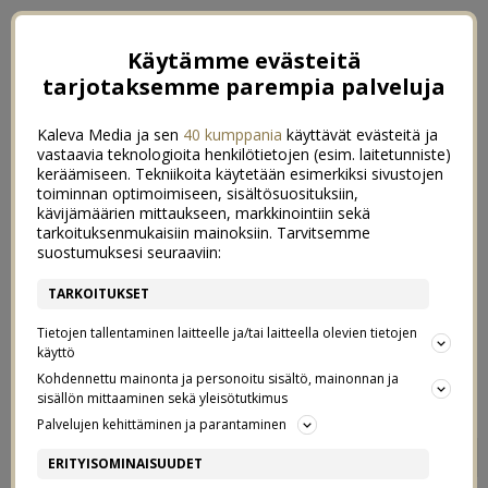
Käytämme evästeitä
tarjotaksemme parempia palveluja
Kaleva Media ja sen
40 kumppania
käyttävät evästeitä ja
vastaavia teknologioita henkilötietojen (esim. laitetunniste)
keräämiseen. Tekniikoita käytetään esimerkiksi sivustojen
toiminnan optimoimiseen, sisältösuosituksiin,
kävijämäärien mittaukseen, markkinointiin sekä
tarkoituksenmukaisiin mainoksiin. Tarvitsemme
suostumuksesi seuraaviin:
TARKOITUKSET
Tietojen tallentaminen laitteelle ja/tai laitteella olevien tietojen
käyttö
Kohdennettu mainonta ja personoitu sisältö, mainonnan ja
sisällön mittaaminen sekä yleisötutkimus
Palvelujen kehittäminen ja parantaminen
TESTISSÄ VEGME +
0
ERITYISOMINAISUUDET
VEGAANISET TACOT