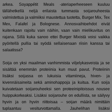
arkea. Soyappétit Meals -ateriaperheeseen kuuluu
tällähetkellä neljä erilaista tummasta soijarouheesta
valmistettua ja valmiiksi maustettua tuotetta, Burger Mix, Tex
Mex, Falafel ja Bolognese. Annosvaihtoehdot eivät
kuitenkaan rajoitu vain näihin, vaan vain mielikuvitus on
rajana. Sillä kuka sanoo ettei Burger Mixistä voisi vaikka
pyöritellä pullia tai syödä sellaisenaan riisin kanssa tai
salaatissa?
Soija on yksi maailman vanhimmista viljelykasveista ja se
sisältää enemmän proteiinia kun muut pavut. Proteiinin
lisäksi soijassa on lukuisia vitamiineja, hiven- ja
kivennäisaineita sekä aminohappoja ja kuitua. Kun soija
kuivatetaan soijarouheeksi sen proteeinipitoissus nousee
huippukorkeaksi. Lisäksi soijarouhe on edullista, se säilyvy
hyvin ja on hyvin riittoisaa – soijan määrä nimittäin
tuplaantuu vesiturvottamalla. Jauhelihan lisäksi