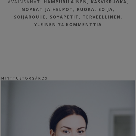
AVAINSANAT:
HAMPURILAINEN
,
KASVISRUOKA
,
NOPEAT JA HELPOT
,
RUOKA
,
SOIJA
,
SOIJAROUHE
,
SOYAPETIT
,
TERVEELLINEN
,
YLEINEN
74 KOMMENTTIA
M I N T T U S T O R G Å R D S