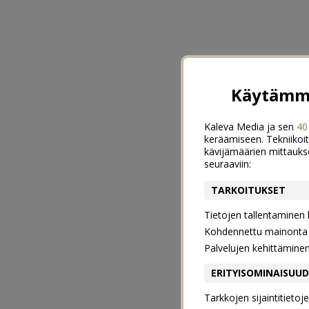
Käytämme
Kaleva Media ja sen
40
keräämiseen. Tekniikoit
kävijämäärien mittauks
seuraaviin:
TARKOITUKSET
Tietojen tallentaminen la
Kohdennettu mainonta j
Palvelujen kehittämine
ERITYISOMINAISUU
Tarkkojen sijaintitieto