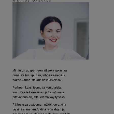
M I N T T U S T O R G Å R D S
Minttu on uusperheen äiti joka rakastaa
punaista huulipunaa, inhoaa kiirettä ja
näkee kauneutta arkisissa asioissa.
Perheen kaksi isompaa koululaista,
touhukas leikki-ikäinen ja kevätvauva
pitävät huolen, ettei elämä käy tylsäksi.
Pääosassa ovat oman näköinen arki ja
täysillä eläminen. Välillä reissataan ja