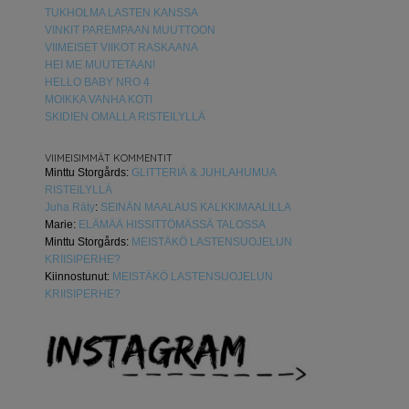
TUKHOLMA LASTEN KANSSA
VINKIT PAREMPAAN MUUTTOON
VIIMEISET VIIKOT RASKAANA
HEI ME MUUTETAAN!
HELLO BABY NRO 4
MOIKKA VANHA KOTI
SKIDIEN OMALLA RISTEILYLLÄ
VIIMEISIMMÄT KOMMENTIT
Minttu Storgårds
:
GLITTERIÄ & JUHLAHUMUA
RISTEILYLLÄ
Juha Räty
:
SEINÄN MAALAUS KALKKIMAALILLA
Marie
:
ELÄMÄÄ HISSITTÖMÄSSÄ TALOSSA
Minttu Storgårds
:
MEISTÄKÖ LASTENSUOJELUN
KRIISIPERHE?
Kiinnostunut
:
MEISTÄKÖ LASTENSUOJELUN
KRIISIPERHE?