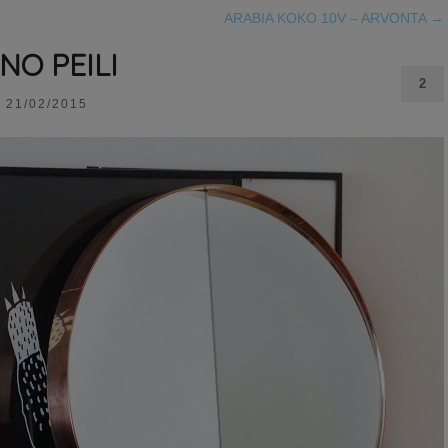
ARABIA KOKO 10V – ARVONTA
→
INO PEILI
2
21/02/2015