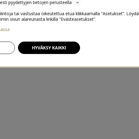
sesti pyydettyjen tietojen perusteella
lintoja tai vastustaa oikeutettua etua klikkaamalla “Asetukset”. Löydä
 sivun alareunasta linkillä “Evästeasetukset”.
iassa
HYVÄKSY KAIKKI