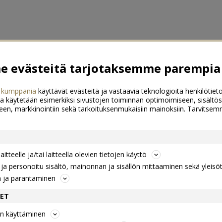
 evästeitä tarjotaksemme parempia 
 kumppania
käyttävät evästeitä ja vastaavia teknologioita henkilötieto
a käytetään esimerkiksi sivustojen toiminnan optimoimiseen, sisältös
een, markkinointiin sekä tarkoituksenmukaisiin mainoksiin. Tarvits
itteelle ja/tai laitteella olevien tietojen käyttö
a personoitu sisältö, mainonnan ja sisällön mittaaminen sekä yleisö
n ja parantaminen
DET
jen käyttäminen