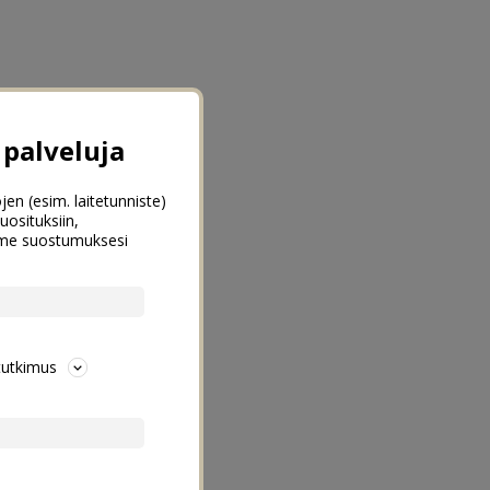
palveluja
jen (esim. laitetunniste)
uosituksiin,
emme suostumuksesi
tutkimus