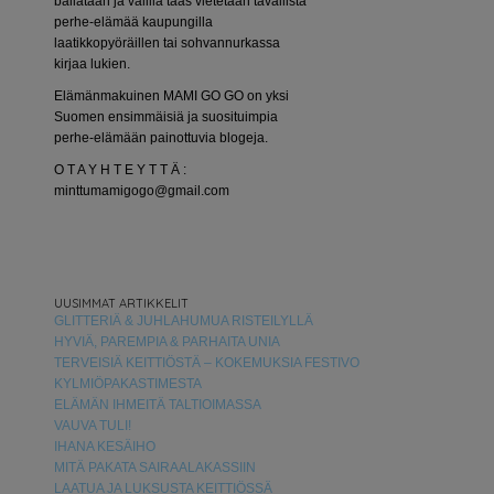
bailataan ja välillä taas vietetään tavallista
perhe-elämää kaupungilla
laatikkopyöräillen tai sohvannurkassa
kirjaa lukien.
Elämänmakuinen MAMI GO GO on yksi
Suomen ensimmäisiä ja suosituimpia
perhe-elämään painottuvia blogeja.
O T A Y H T E Y T T Ä :
minttumamigogo@gmail.com
UUSIMMAT ARTIKKELIT
GLITTERIÄ & JUHLAHUMUA RISTEILYLLÄ
HYVIÄ, PAREMPIA & PARHAITA UNIA
TERVEISIÄ KEITTIÖSTÄ – KOKEMUKSIA FESTIVO
KYLMIÖPAKASTIMESTA
ELÄMÄN IHMEITÄ TALTIOIMASSA
VAUVA TULI!
IHANA KESÄIHO
MITÄ PAKATA SAIRAALAKASSIIN
LAATUA JA LUKSUSTA KEITTIÖSSÄ