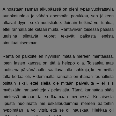
Ainoastaan rannan alkupäässä on pieni rypäs vuokrattavia
aurinkotuoleja ja vähän enemmän porukkaa, sen jälkeen
alkavat dyynit sekä nudistialue. Joinain hetkinä voi tuntua,
ettei rannalla ole ketään muita. Rantaviivan toisessa päässä
utuisina siintävät vuoret tekevät paikasta entistä
ainutlaatuisemman.
Ranta on paikoitellen hyvinkin matala mereen mentäessä,
joten lasten kanssa on täällä helppo olla. Toisaalta taas
tuulisena päivänä aallot saattavat olla isohkoja, kuten meillä
tällä kertaa oli. Pidemmällä rannalla on ihanan rauhallista
osittain siksi, ettei siellä ole mitään palveluita – ei siis
myöskään rantavahteja / pelastajia. Tämä kannattaa pitää
mielessä uimaan tai surffaamaan mennessä. Keltaisesta
lipusta huolimatta me uskallauduimme mereen aaltoihin
hyppimään ja voi vitsit, että se oli hauskaa. Hiekkaa oli