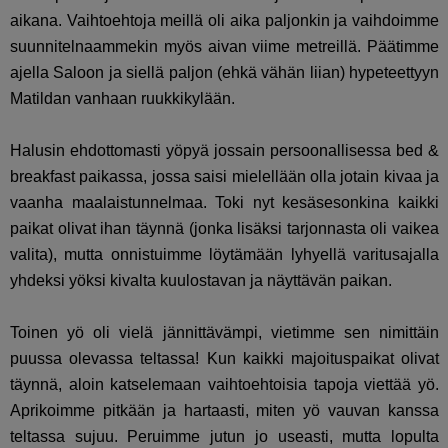
aikana. Vaihtoehtoja meillä oli aika paljonkin ja vaihdoimme
suunnitelnaammekin myös aivan viime metreillä. Päätimme
ajella Saloon ja siellä paljon (ehkä vähän liian) hypeteettyyn
Matildan vanhaan ruukkikylään.
Halusin ehdottomasti yöpyä jossain persoonallisessa bed &
breakfast paikassa, jossa saisi mielellään olla jotain kivaa ja
vaanha maalaistunnelmaa. Toki nyt kesäsesonkina kaikki
paikat olivat ihan täynnä (jonka lisäksi tarjonnasta oli vaikea
valita), mutta onnistuimme löytämään lyhyellä varitusajalla
yhdeksi yöksi kivalta kuulostavan ja näyttävän paikan.
Toinen yö oli vielä jännittävämpi, vietimme sen nimittäin
puussa olevassa teltassa! Kun kaikki majoituspaikat olivat
täynnä, aloin katselemaan vaihtoehtoisia tapoja viettää yö.
Aprikoimme pitkään ja hartaasti, miten yö vauvan kanssa
teltassa sujuu. Peruimme jutun jo useasti, mutta lopulta