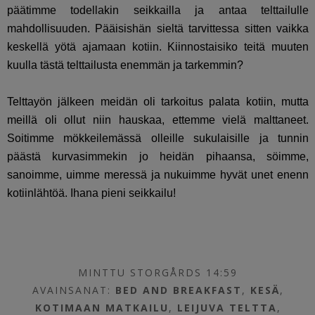
päätimme todellakin seikkailla ja antaa telttailulle
mahdollisuuden. Pääisishän sieltä tarvittessa sitten vaikka
keskellä yötä ajamaan kotiin. Kiinnostaisiko teitä muuten
kuulla tästä telttailusta enemmän ja tarkemmin?
Telttayön jälkeen meidän oli tarkoitus palata kotiin, mutta
meillä oli ollut niin hauskaa, ettemme vielä malttaneet.
Soitimme mökkeilemässä olleille sukulaisille ja tunnin
päästä kurvasimmekin jo heidän pihaansa, söimme,
sanoimme, uimme meressä ja nukuimme hyvät unet enenn
kotiinlähtöä. Ihana pieni seikkailu!
MINTTU STORGÅRDS 14:59
AVAINSANAT:
BED AND BREAKFAST
,
KESÄ
,
KOTIMAAN MATKAILU
,
LEIJUVA TELTTA
,