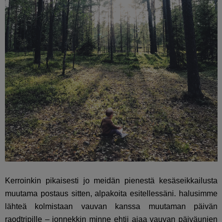
Kerroinkin pikaisesti jo meidän pienestä kesäseikkailusta
muutama postaus sitten, alpakoita esitellessäni. halusimme
lähteä kolmistaan vauvan kanssa muutaman päivän
raodtripille – jonnekkin minne ehtii ajaa vauvan päiväunien