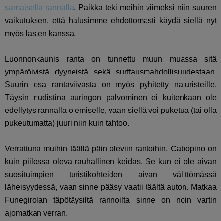
samaisella rannalla
. Paikka teki meihin viimeksi niin suuren
vaikutuksen, että halusimme ehdottomasti käydä siellä nyt
myös lasten kanssa.
Luonnonkaunis ranta on tunnettu muun muassa sitä
ympäröivistä dyyneistä sekä surffausmahdollisuudestaan.
Suurin osa rantaviivasta on myös pyhitetty naturisteille.
Täysin nudistina auringon palvominen ei kuitenkaan ole
edellytys rannalla olemiselle, vaan siellä voi puketua (tai olla
pukeutumatta) juuri niin kuin tahtoo.
Verrattuna muihin täällä päin oleviin rantoihin, Cabopino on
kuin piilossa oleva rauhallinen keidas. Se kun ei ole aivan
suosituimpien turistikohteiden aivan välittömässä
läheisyydessä, vaan sinne pääsy vaatii täältä auton. Matkaa
Funegirolan täpötäysiltä rannoilta sinne on noin vartin
ajomatkan verran.