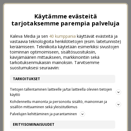
Käytämme evästeitä
tarjotaksemme parempia palveluja
Kaleva Media ja sen
40 kumppania
käyttävät evästeitä ja
vastaavia teknologioita henkilötietojen (esim. laitetunniste)
keräämiseen. Tekniikoita käytetään esimerkiksi sivustojen
toiminnan optimoimiseen, sisältösuosituksiin,
kävijämäärien mittaukseen, markkinointiin sekä
tarkoituksenmukaisiin mainoksiin. Tarvitsemme
suostumuksesi seuraaviin:
TARKOITUKSET
Tietojen tallentaminen laitteelle ja/tai laitteella olevien tietojen
käyttö
Kohdennettu mainonta ja personoitu sisältö, mainonnan ja
sisällön mittaaminen sekä yleisötutkimus
Palvelujen kehittäminen ja parantaminen
KESÄSEIKKAILU KUVINA
1
ERITYISOMINAISUUDET
17/07/2019