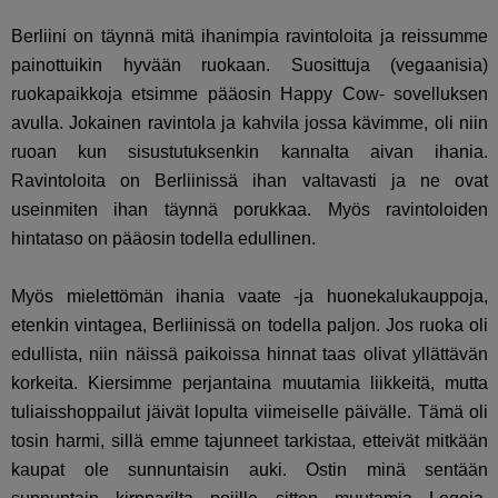
Berliini on täynnä mitä ihanimpia ravintoloita ja reissumme
painottuikin hyvään ruokaan. Suosittuja (vegaanisia)
ruokapaikkoja etsimme pääosin Happy Cow- sovelluksen
avulla. Jokainen ravintola ja kahvila jossa kävimme, oli niin
ruoan kun sisustutuksenkin kannalta aivan ihania.
Ravintoloita on Berliinissä ihan valtavasti ja ne ovat
useinmiten ihan täynnä porukkaa. Myös ravintoloiden
hintataso on pääosin todella edullinen.
Myös mielettömän ihania vaate -ja huonekalukauppoja,
etenkin vintagea, Berliinissä on todella paljon. Jos ruoka oli
edullista, niin näissä paikoissa hinnat taas olivat yllättävän
korkeita. Kiersimme perjantaina muutamia liikkeitä, mutta
tuliaisshoppailut jäivät lopulta viimeiselle päivälle. Tämä oli
tosin harmi, sillä emme tajunneet tarkistaa, etteivät mitkään
kaupat ole sunnuntaisin auki. Ostin minä sentään