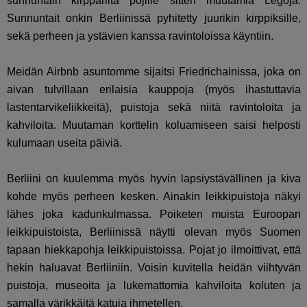
sunnuntain kirpparilta pojille sitten muutamia Legoja.
Sunnuntait onkin Berliinissä pyhitetty juurikin kirppiksille,
sekä perheen ja ystävien kanssa ravintoloissa käyntiin.
Meidän Airbnb asuntomme sijaitsi Friedrichainissa, joka on
aivan tulvillaan erilaisia kauppoja (myös ihastuttavia
lastentarvikeliikkeitä), puistoja sekä niitä ravintoloita ja
kahviloita. Muutaman korttelin koluamiseen saisi helposti
kulumaan useita päiviä.
Berliini on kuulemma myös hyvin lapsiystävällinen ja kiva
kohde myös perheen kesken. Ainakin leikkipuistoja näkyi
lähes joka kadunkulmassa. Poiketen muista Euroopan
leikkipuistoista, Berliinissä näytti olevan myös Suomen
tapaan hiekkapohja leikkipuistoissa. Pojat jo ilmoittivat, että
hekin haluavat Berliiniin. Voisin kuvitella heidän viihtyvän
puistoja, museoita ja lukemattomia kahviloita koluten ja
samalla värikkäitä katuja ihmetellen.