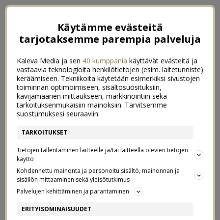
Käytämme evästeitä
tarjotaksemme parempia palveluja
Kaleva Media ja sen
40 kumppania
käyttävät evästeitä ja
vastaavia teknologioita henkilötietojen (esim. laitetunniste)
keräämiseen. Tekniikoita käytetään esimerkiksi sivustojen
toiminnan optimoimiseen, sisältösuosituksiin,
kävijämäärien mittaukseen, markkinointiin sekä
tarkoituksenmukaisiin mainoksiin. Tarvitsemme
suostumuksesi seuraaviin:
TARKOITUKSET
Tietojen tallentaminen laitteelle ja/tai laitteella olevien tietojen
käyttö
Kohdennettu mainonta ja personoitu sisältö, mainonnan ja
sisällön mittaaminen sekä yleisötutkimus
Palvelujen kehittäminen ja parantaminen
25 KUVAA BERLIINISTÄ
2
ERITYISOMINAISUUDET
21/03/2019