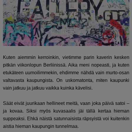
Kuten aiemmin kerroinkin, vietimme parin kaverin kesken
pitkän viikonlopun Berliinissä. Aika meni nopeasti, ja kuten
etukäteen uumoilimmekin, ehdimme nähdä vain murto-osan
valtavasta kaupungista. On uskomatonta, miten kaupunki
vain jatkuu ja jatkuu vaikka kuinka kävelisi.
Säät eivät juurikaan hellineet meitä, vaan joka päivä satoi –
ja kovaa. Siksi myös kuvasaalis jäi tällä kertaa hieman
suppeaksi. Ehkä näistä satunnaisista räpsyistä voi kuitenkin
aistia hieman kaupungin tunnelmaa.