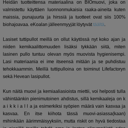
Heidän tuotteittensa materiaalina on BIOmuovi, joka on
valmistettu käyttäen luonnonmukaisia raaka-aineita kuten
maissia, punajuurta ja hirssiä ja tuotteet ovat siis 100%
biohajoavaa. eKoalan jälleenmyyjät löytyvät
täältä
.
Lasiset tuttipullot meillä on ollut käytössä nyt koko ajan ja
niiden kemikaalittomuuden lisäksi tykkään siitä, miten
lasinen pullo tuntuu olevan myös muovista hygienisempi.
Lasi materiaania ei ime itseensä mitään ja se puhdistuu
tehokkaammin. Meillä tuttipulloina on toiminut Lifefactoryn
sekä Hevean lasipullot.
Kun näitä muovi ja kemiaaliasioista miettii, voi helposti tulla
vähintäänkin pienimutoinen ahdistus, sillä kemikaaleja on k
a i k k i a l l a ja esimerkiksi syöpien määrä vain kasvaa ja
kasvaa. En itse kiihota tässä muovi-asiassa(kaan)
mihinkään äärimmäisyyksiin, mutta riskit on hyvä tiedostaa