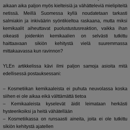
aikaan aika paljon myös kielteisiä ja vähätteleviä mielipiteitä
netissä. Meillä Suomessa kyllä noudatetaan tarkasti
salmiakin ja inkiväärin syöntikieltoa raskaana, mutta miksi
kemikaalit aiheuttavat puolustustusreaktion, vaikka ihan
oikeasti joidenkin kemikaalien on selvästi tutkittu
haittaavaan sikiön kehitystä vielä suuremmassa
mittakaavassa kun ravinnon?
YLEn artikkelissa kävi ilmi paljon samoja asioita mitä
edellisessä postauksessani:
– Kosmetiikan kemikaaleista ei puhuta neuvolassa koska
siihen ei ole aikaa eikä välttämättä tietoa
– Kemikaaleista kyselevät äidit leimataan herkästi
hysteerikoiksi ja heitä vähätellään
– Kosmetiikassa on runsaasti aineita, joita ei ole tutkittu
sikiön kehitystä ajatellen