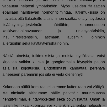
vapautua helposti ympäristöön. Myös useiden ftalaattien
epäillään häiritsevän hormonitoimintaa. Tutkimuksissa on
havaittu, että ftalaateille altistuminen saattaa olla yhteydessä
lisääntymisjärjestelmän häiriöihin, kohonneeseen
keskivartalolihavuuteen ja rintasyöpäriskiin,
insuliiniresistenssiin, astmaan, autismiin, joihinkin
allergioihin sekä käyttäytymishäiriöihin.
Näistä aineista, tutkimuksista ja muista löydöksistä voisi
kirjoittaa vaikka kuinka ja googlaamalla löytyykin paljon
asiallisia kirjoituksia. Ehdottomasti kannattaa perehtyä
aiheeseen paremmin jos sitä ei vielä ole tehnyt!
Kokonaan näiltä kemikaalteilta emme kuitenkaan voi välttyä.
Me nimittäin altistumme näille päivittäin muunmuassa
hengitysilman, elintarvikkeiden sekä pölyn kautta. Oman ja
lasten kemikaalikuormaa voi kuitenkin vähentää helposti –