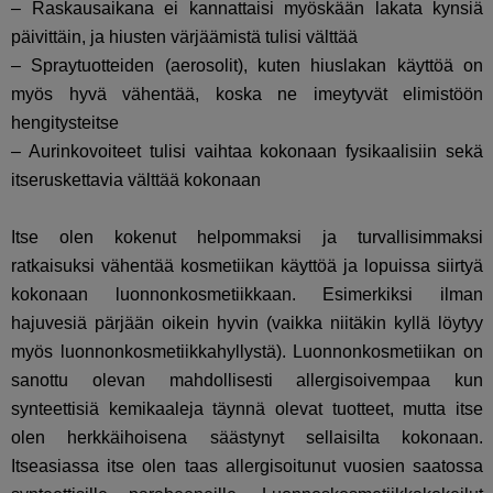
– Raskausaikana ei kannattaisi myöskään lakata kynsiä
päivittäin, ja hiusten värjäämistä tulisi välttää
– Spraytuotteiden (aerosolit), kuten hiuslakan käyttöä on
myös hyvä vähentää, koska ne imeytyvät elimistöön
hengitysteitse
– Aurinkovoiteet tulisi vaihtaa kokonaan fysikaalisiin sekä
itseruskettavia välttää kokonaan
Itse olen kokenut helpommaksi ja turvallisimmaksi
ratkaisuksi vähentää kosmetiikan käyttöä ja lopuissa siirtyä
kokonaan luonnonkosmetiikkaan. Esimerkiksi ilman
hajuvesiä pärjään oikein hyvin (vaikka niitäkin kyllä löytyy
myös luonnonkosmetiikkahyllystä). Luonnonkosmetiikan on
sanottu olevan mahdollisesti allergisoivempaa kun
synteettisiä kemikaaleja täynnä olevat tuotteet, mutta itse
olen herkkäihoisena säästynyt sellaisilta kokonaan.
Itseasiassa itse olen taas allergisoitunut vuosien saatossa