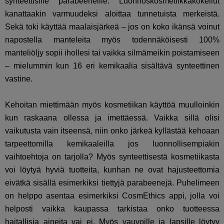
synteettisille parabeeneille. Luonnoskosmetiikkakokeilut
kanattaakin varmuudeksi aloittaa tunnetuista merkeistä.
Sekä toki käyttää maalaisjärkeä – jos on koko ikänsä voinut
napostella manteleita myös todennäköisesti 100%
manteliöljy sopii ihollesi tai vaikka silmämeikin poistamiseen
– mielummin kun 16 eri kemikaalia sisältävä synteettinen
vastine.
Kehoitan miettimään myös kosmetiikan käyttöä muulloinkin
kun raskaana ollessa ja imettäessä. Vaikka sillä olisi
vaikutusta vain itseensä, niin onko järkeä kyllästää kehoaan
tarpeettomilla kemikaaleilla jos luonnollisempiakin
vaihtoehtoja on tarjolla? Myös synteettisestä kosmetiikasta
voi löytyä hyviä tuotteita, kunhan ne ovat hajusteettomia
eivätkä sisällä esimerkiksi tiettyjä parabeenejä. Puhelimeen
on helppo asentaa esimerkiksi CosmEthics appi, jolla voi
helposti vaikka kaupassa tarkistaa onko tuotteessa
haitallisia aineita vai ei. Myös vauvoille ja lapsille löytyy