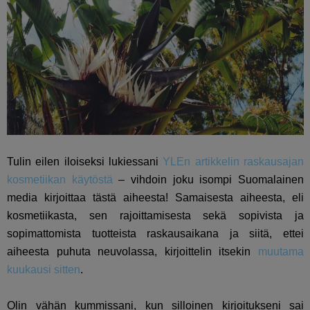
Tulin eilen iloiseksi lukiessani
YLEn artikkelin raskausajan
kosmetiikan käytöstä
– vihdoin joku isompi Suomalainen
media kirjoittaa tästä aiheesta! Samaisesta aiheesta, eli
kosmetiikasta, sen rajoittamisesta sekä sopivista ja
sopimattomista tuotteista raskausaikana ja siitä, ettei
aiheesta puhuta neuvolassa, kirjoittelin itsekin
muutama
kuukausi sitten
.
Olin vähän kummissani, kun silloinen kirjoitukseni sai