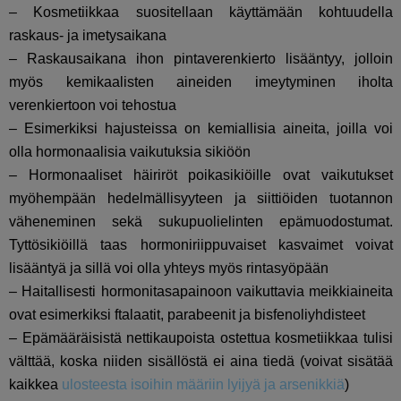
– Kosmetiikkaa suositellaan käyttämään kohtuudella
raskaus- ja imetysaikana
– Raskausaikana ihon pintaverenkierto lisääntyy, jolloin
myös kemikaalisten aineiden imeytyminen iholta
verenkiertoon voi tehostua
– Esimerkiksi hajusteissa on kemiallisia aineita, joilla voi
olla hormonaalisia vaikutuksia sikiöön
– Hormonaaliset häiriröt poikasikiöille ovat vaikutukset
myöhempään hedelmällisyyteen ja siittiöiden tuotannon
väheneminen sekä sukupuolielinten
epämuodostumat
.
Tyttösikiöillä taas hormoniriippuvaiset kasvaimet voivat
lisääntyä ja sillä voi olla yhteys myös rintasyöpään
– Haitallisesti hormonitasapainoon vaikuttavia meikkiaineita
ovat esimerkiksi ftalaatit, parabeenit ja bisfenoliyhdisteet
– Epämääräisistä nettikaupoista ostettua kosmetiikkaa tulisi
välttää, koska niiden sisällöstä ei aina tiedä (voivat sisätää
kaikkea
ulosteesta isoihin määriin lyijyä ja arsenikkiä
)