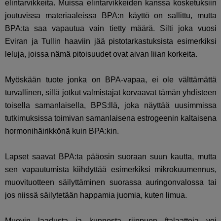
elintarvikkeita. Muissa elintarvikkeiden kanssa kosketuksiin
joutuvissa materiaaleissa BPA:n käyttö on sallittu, mutta
BPA:ta saa vapautua vain tietty määrä. Silti joka vuosi
Eviran ja Tullin haaviin jää pistotarkastuksista esimerkiksi
leluja, joissa nämä pitoisuudet ovat aivan liian korkeita.
Myöskään tuote jonka on BPA-vapaa, ei ole välttämättä
turvallinen, sillä jotkut valmistajat korvaavat tämän yhdisteen
toisella samanlaisella, BPS:llä, joka näyttää uusimmissa
tutkimuksissa toimivan samanlaisena estrogeenin kaltaisena
hormonihäirikkönä kuin BPA:kin.
Lapset saavat BPA:ta pääosin suoraan suun kautta, mutta
sen vapautumista kiihdyttää esimerkiksi mikrokuumennus,
muovituotteen säilyttäminen suorassa auringonvalossa tai
jos niissä säilytetään happamia juomia, kuten limua.
Muovin laadusta ja kunnosta riippuen ftalaatteja voi