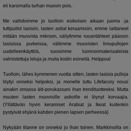
eli karsimalla turhan muovin pois.
Me vaihdoimme jo tuolloin esikoisen aikaan juoma -ja
tuttipullot lasisiin, lasten astiat keraamisiin, emme laittaneet
mitään muovista mikroon, säilytimme ruoantähteet pääosin
lasisissa purkeissa, vältimme muovisten limupullojen
uudelleenkäyttöä, suosimme luonnonmateriaaleista
valmistettuja leluja ja muita kodin esineitä. Helppoa!
Tuolloin, lähes kymmenen vuotta sitten, lasten lasisia pulloja
löytyi onneksi helpoksi, ja monelle tuttu Lifefacory nousi
ainakin omassa äiti-porukassani ihan trendituotteeksi. Mutta
muuten lasten muovisille astioille ei löynyt korvaajia.
(Yllättävän hyvin keramiset Arabiat ja Ikeat kuitenkin
pystyivät ehjänä kahden pienen lapsen perheessä)
Nykyään tilanne on onneksi jo ihan toinen. Markkinoilla on