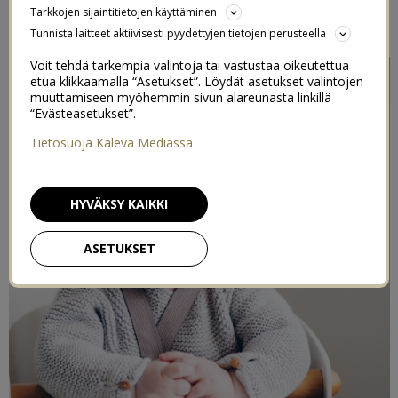
Tarkkojen sijaintitietojen käyttäminen
17/04/2019
Tunnista laitteet aktiivisesti pyydettyjen tietojen perusteella
Voit tehdä tarkempia valintoja tai vastustaa oikeutettua
etua klikkaamalla “Asetukset”. Löydät asetukset valintojen
muuttamiseen myöhemmin sivun alareunasta linkillä
“Evästeasetukset”.
Tietosuoja Kaleva Mediassa
HYVÄKSY KAIKKI
ASETUKSET