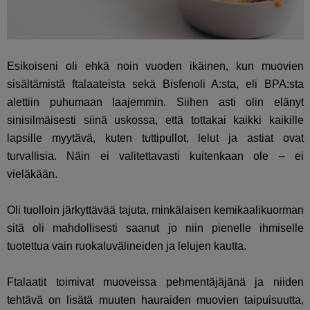
Esikoiseni oli ehkä noin vuoden ikäinen, kun muovien
sisältämistä ftalaateista sekä Bisfenoli A:sta, eli BPA:sta
alettiin puhumaan laajemmin. Siihen asti olin elänyt
sinisilmäisesti siinä uskossa, että tottakai kaikki kaikille
lapsille myytävä, kuten tuttipullot, lelut ja astiat ovat
turvallisia. Näin ei valitettavasti kuitenkaan ole – ei
vieläkään.
Oli tuolloin järkyttävää tajuta, minkälaisen kemikaalikuorman
sitä oli mahdollisesti saanut jo niin pienelle ihmiselle
tuotettua vain ruokaluvälineiden ja lelujen kautta.
Ftalaatit toimivat muoveissa pehmentäjäjänä ja niiden
tehtävä on lisätä muuten hauraiden muovien taipuisuutta,