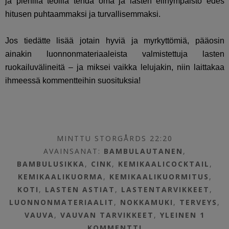
ja pienillä teoilla tehdä oma ja lasten elinympäistö edes
hitusen puhtaammaksi ja turvallisemmaksi.
Jos tiedätte lisää jotain hyviä ja myrkyttömiä, pääosin
ainakin luonnonmateriaaleista valmistettuja lasten
ruokailuvälineitä – ja miksei vaikka lelujakin, niin laittakaa
ihmeessä kommentteihin suosituksia!
MINTTU STORGÅRDS 22:20
AVAINSANAT:
BAMBULAUTANEN
,
BAMBULUSIKKA
,
CINK
,
KEMIKAALICOCKTAIL
,
KEMIKAALIKUORMA
,
KEMIKAALIKUORMITUS
,
KOTI
,
LASTEN ASTIAT
,
LASTENTARVIKKEET
,
LUONNONMATERIAALIT
,
NOKKAMUKI
,
TERVEYS
,
VAUVA
,
VAUVAN TARVIKKEET
,
YLEINEN
1
KOMMENTTI