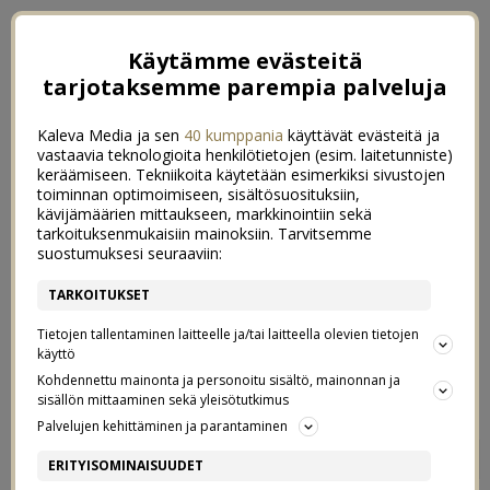
Käytämme evästeitä
tarjotaksemme parempia palveluja
Kaleva Media ja sen
40 kumppania
käyttävät evästeitä ja
vastaavia teknologioita henkilötietojen (esim. laitetunniste)
keräämiseen. Tekniikoita käytetään esimerkiksi sivustojen
toiminnan optimoimiseen, sisältösuosituksiin,
kävijämäärien mittaukseen, markkinointiin sekä
tarkoituksenmukaisiin mainoksiin. Tarvitsemme
suostumuksesi seuraaviin:
TARKOITUKSET
Tietojen tallentaminen laitteelle ja/tai laitteella olevien tietojen
käyttö
Kohdennettu mainonta ja personoitu sisältö, mainonnan ja
sisällön mittaaminen sekä yleisötutkimus
Palvelujen kehittäminen ja parantaminen
VÄHEMMÄN KEMIKAALEJA
1
ERITYISOMINAISUUDET
LAPSILLE