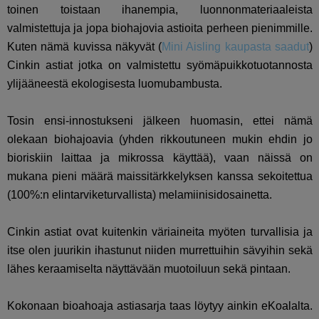
toinen toistaan ihanempia, luonnonmateriaaleista
valmistettuja ja jopa biohajovia astioita perheen pienimmille.
Kuten nämä kuvissa näkyvät (
Mini Aisling kaupasta saadut
)
Cinkin astiat jotka on valmistettu syömäpuikkotuotannosta
ylijääneestä ekologisesta luomubambusta.
Tosin ensi-innostukseni jälkeen huomasin, ettei nämä
olekaan biohajoavia (yhden rikkoutuneen mukin ehdin jo
bioriskiin laittaa ja mikrossa käyttää), vaan näissä on
mukana pieni määrä maissitärkkelyksen kanssa sekoitettua
(100%:n elintarviketurvallista) melamiinisidosainetta.
Cinkin astiat ovat kuitenkin väriaineita myöten turvallisia ja
itse olen juurikin ihastunut niiden murrettuihin sävyihin sekä
lähes keraamiselta näyttävään muotoiluun sekä pintaan.
Kokonaan bioahoaja astiasarja taas löytyy ainkin eKoalalta.