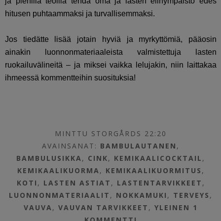
ja pienillä teoilla tehdä oma ja lasten elinympäistö edes
hitusen puhtaammaksi ja turvallisemmaksi.
Jos tiedätte lisää jotain hyviä ja myrkyttömiä, pääosin
ainakin luonnonmateriaaleista valmistettuja lasten
ruokailuvälineitä – ja miksei vaikka lelujakin, niin laittakaa
ihmeessä kommentteihin suosituksia!
MINTTU STORGÅRDS 22:20
AVAINSANAT:
BAMBULAUTANEN
,
BAMBULUSIKKA
,
CINK
,
KEMIKAALICOCKTAIL
,
KEMIKAALIKUORMA
,
KEMIKAALIKUORMITUS
,
KOTI
,
LASTEN ASTIAT
,
LASTENTARVIKKEET
,
LUONNONMATERIAALIT
,
NOKKAMUKI
,
TERVEYS
,
VAUVA
,
VAUVAN TARVIKKEET
,
YLEINEN
1
KOMMENTTI