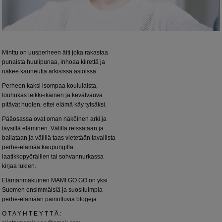
Minttu on uusperheen äiti joka rakastaa
punaista huulipunaa, inhoaa kiirettä ja
näkee kauneutta arkisissa asioissa.
Perheen kaksi isompaa koululaista,
touhukas leikki-ikäinen ja kevätvauva
pitävät huolen, ettei elämä käy tylsäksi.
Pääosassa ovat oman näköinen arki ja
täysillä eläminen. Välillä reissataan ja
bailataan ja välillä taas vietetään tavallista
perhe-elämää kaupungilla
laatikkopyöräillen tai sohvannurkassa
kirjaa lukien.
Elämänmakuinen MAMI GO GO on yksi
Suomen ensimmäisiä ja suosituimpia
perhe-elämään painottuvia blogeja.
O T A Y H T E Y T T Ä :