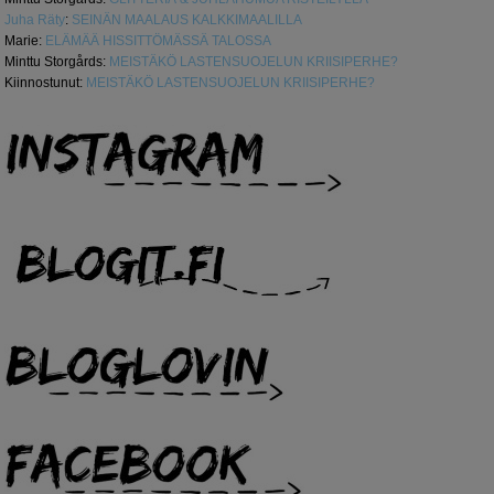
Juha Räty
:
SEINÄN MAALAUS KALKKIMAALILLA
Marie
:
ELÄMÄÄ HISSITTÖMÄSSÄ TALOSSA
Minttu Storgårds
:
MEISTÄKÖ LASTENSUOJELUN KRIISIPERHE?
Kiinnostunut
:
MEISTÄKÖ LASTENSUOJELUN KRIISIPERHE?