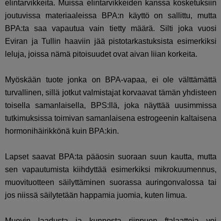
elintarvikkeita. Muissa elintarvikkeiden kanssa kosketuksiin
joutuvissa materiaaleissa BPA:n käyttö on sallittu, mutta
BPA:ta saa vapautua vain tietty määrä. Silti joka vuosi
Eviran ja Tullin haaviin jää pistotarkastuksista esimerkiksi
leluja, joissa nämä pitoisuudet ovat aivan liian korkeita.
Myöskään tuote jonka on BPA-vapaa, ei ole välttämättä
turvallinen, sillä jotkut valmistajat korvaavat tämän yhdisteen
toisella samanlaisella, BPS:llä, joka näyttää uusimmissa
tutkimuksissa toimivan samanlaisena estrogeenin kaltaisena
hormonihäirikkönä kuin BPA:kin.
Lapset saavat BPA:ta pääosin suoraan suun kautta, mutta
sen vapautumista kiihdyttää esimerkiksi mikrokuumennus,
muovituotteen säilyttäminen suorassa auringonvalossa tai
jos niissä säilytetään happamia juomia, kuten limua.
Muovin laadusta ja kunnosta riippuen ftalaatteja voi