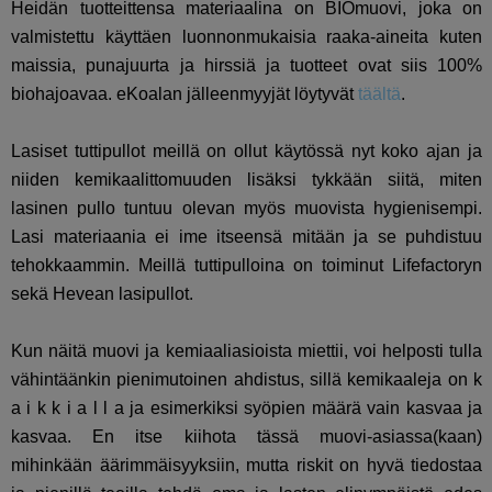
Heidän tuotteittensa materiaalina on BIOmuovi, joka on
valmistettu käyttäen luonnonmukaisia raaka-aineita kuten
maissia, punajuurta ja hirssiä ja tuotteet ovat siis 100%
biohajoavaa. eKoalan jälleenmyyjät löytyvät
täältä
.
Lasiset tuttipullot meillä on ollut käytössä nyt koko ajan ja
niiden kemikaalittomuuden lisäksi tykkään siitä, miten
lasinen pullo tuntuu olevan myös muovista hygienisempi.
Lasi materiaania ei ime itseensä mitään ja se puhdistuu
tehokkaammin. Meillä tuttipulloina on toiminut Lifefactoryn
sekä Hevean lasipullot.
Kun näitä muovi ja kemiaaliasioista miettii, voi helposti tulla
vähintäänkin pienimutoinen ahdistus, sillä kemikaaleja on k
a i k k i a l l a ja esimerkiksi syöpien määrä vain kasvaa ja
kasvaa. En itse kiihota tässä muovi-asiassa(kaan)
mihinkään äärimmäisyyksiin, mutta riskit on hyvä tiedostaa