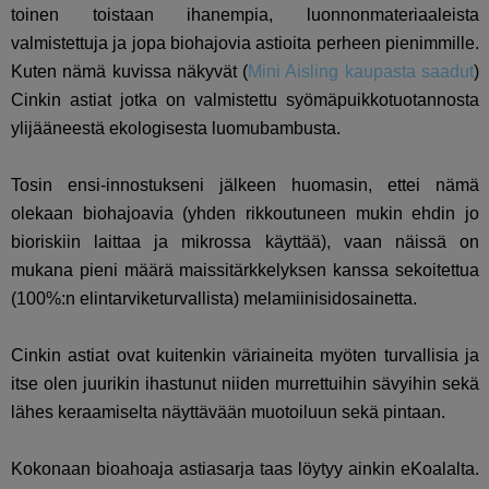
toinen toistaan ihanempia, luonnonmateriaaleista
valmistettuja ja jopa biohajovia astioita perheen pienimmille.
Kuten nämä kuvissa näkyvät (
Mini Aisling kaupasta saadut
)
Cinkin astiat jotka on valmistettu syömäpuikkotuotannosta
ylijääneestä ekologisesta luomubambusta.
Tosin ensi-innostukseni jälkeen huomasin, ettei nämä
olekaan biohajoavia (yhden rikkoutuneen mukin ehdin jo
bioriskiin laittaa ja mikrossa käyttää), vaan näissä on
mukana pieni määrä maissitärkkelyksen kanssa sekoitettua
(100%:n elintarviketurvallista) melamiinisidosainetta.
Cinkin astiat ovat kuitenkin väriaineita myöten turvallisia ja
itse olen juurikin ihastunut niiden murrettuihin sävyihin sekä
lähes keraamiselta näyttävään muotoiluun sekä pintaan.
Kokonaan bioahoaja astiasarja taas löytyy ainkin eKoalalta.