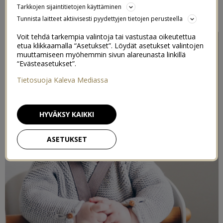
Tarkkojen sijaintitietojen käyttäminen
17/04/2019
Tunnista laitteet aktiivisesti pyydettyjen tietojen perusteella
Voit tehdä tarkempia valintoja tai vastustaa oikeutettua
etua klikkaamalla “Asetukset”. Löydät asetukset valintojen
muuttamiseen myöhemmin sivun alareunasta linkillä
“Evästeasetukset”.
Tietosuoja Kaleva Mediassa
HYVÄKSY KAIKKI
ASETUKSET