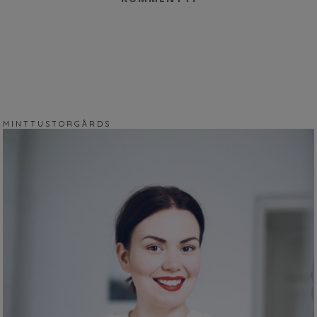
M I N T T U S T O R G Å R D S