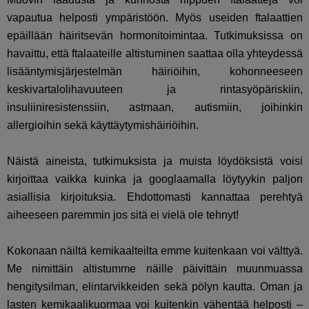
vapautua helposti ympäristöön. Myös useiden ftalaattien
epäillään häiritsevän hormonitoimintaa. Tutkimuksissa on
havaittu, että ftalaateille altistuminen saattaa olla yhteydessä
lisääntymisjärjestelmän häiriöihin, kohonneeseen
keskivartalolihavuuteen ja rintasyöpäriskiin,
insuliiniresistenssiin, astmaan, autismiin, joihinkin
allergioihin sekä käyttäytymishäiriöihin.
Näistä aineista, tutkimuksista ja muista löydöksistä voisi
kirjoittaa vaikka kuinka ja googlaamalla löytyykin paljon
asiallisia kirjoituksia. Ehdottomasti kannattaa perehtyä
aiheeseen paremmin jos sitä ei vielä ole tehnyt!
Kokonaan näiltä kemikaalteilta emme kuitenkaan voi välttyä.
Me nimittäin altistumme näille päivittäin muunmuassa
hengitysilman, elintarvikkeiden sekä pölyn kautta. Oman ja
lasten kemikaalikuormaa voi kuitenkin vähentää helposti –