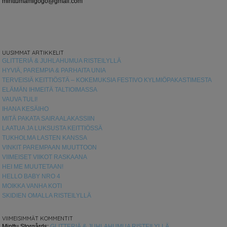
minttumamigogo@gmail.com
UUSIMMAT ARTIKKELIT
GLITTERIÄ & JUHLAHUMUA RISTEILYLLÄ
HYVIÄ, PAREMPIA & PARHAITA UNIA
TERVEISIÄ KEITTIÖSTÄ – KOKEMUKSIA FESTIVO KYLMIÖPAKASTIMESTA
ELÄMÄN IHMEITÄ TALTIOIMASSA
VAUVA TULI!
IHANA KESÄIHO
MITÄ PAKATA SAIRAALAKASSIIN
LAATUA JA LUKSUSTA KEITTIÖSSÄ
TUKHOLMA LASTEN KANSSA
VINKIT PAREMPAAN MUUTTOON
VIIMEISET VIIKOT RASKAANA
HEI ME MUUTETAAN!
HELLO BABY NRO 4
MOIKKA VANHA KOTI
SKIDIEN OMALLA RISTEILYLLÄ
VIIMEISIMMÄT KOMMENTIT
Minttu Storgårds
:
GLITTERIÄ & JUHLAHUMUA RISTEILYLLÄ