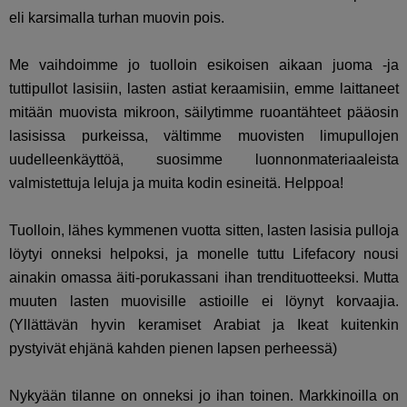
eli karsimalla turhan muovin pois.
Me vaihdoimme jo tuolloin esikoisen aikaan juoma -ja
tuttipullot lasisiin, lasten astiat keraamisiin, emme laittaneet
mitään muovista mikroon, säilytimme ruoantähteet pääosin
lasisissa purkeissa, vältimme muovisten limupullojen
uudelleenkäyttöä, suosimme luonnonmateriaaleista
valmistettuja leluja ja muita kodin esineitä. Helppoa!
Tuolloin, lähes kymmenen vuotta sitten, lasten lasisia pulloja
löytyi onneksi helpoksi, ja monelle tuttu Lifefacory nousi
ainakin omassa äiti-porukassani ihan trendituotteeksi. Mutta
muuten lasten muovisille astioille ei löynyt korvaajia.
(Yllättävän hyvin keramiset Arabiat ja Ikeat kuitenkin
pystyivät ehjänä kahden pienen lapsen perheessä)
Nykyään tilanne on onneksi jo ihan toinen. Markkinoilla on