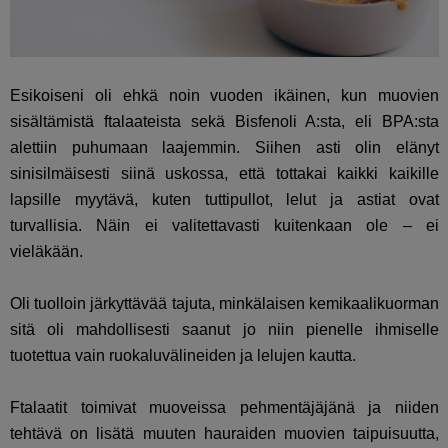
Esikoiseni oli ehkä noin vuoden ikäinen, kun muovien
sisältämistä ftalaateista sekä Bisfenoli A:sta, eli BPA:sta
alettiin puhumaan laajemmin. Siihen asti olin elänyt
sinisilmäisesti siinä uskossa, että tottakai kaikki kaikille
lapsille myytävä, kuten tuttipullot, lelut ja astiat ovat
turvallisia. Näin ei valitettavasti kuitenkaan ole – ei
vieläkään.
Oli tuolloin järkyttävää tajuta, minkälaisen kemikaalikuorman
sitä oli mahdollisesti saanut jo niin pienelle ihmiselle
tuotettua vain ruokaluvälineiden ja lelujen kautta.
Ftalaatit toimivat muoveissa pehmentäjäjänä ja niiden
tehtävä on lisätä muuten hauraiden muovien taipuisuutta,