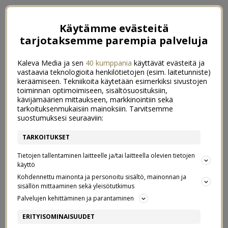
Käytämme evästeitä
tarjotaksemme parempia palveluja
Kaleva Media ja sen
40 kumppania
käyttävät evästeitä ja
vastaavia teknologioita henkilötietojen (esim. laitetunniste)
keräämiseen. Tekniikoita käytetään esimerkiksi sivustojen
toiminnan optimoimiseen, sisältösuosituksiin,
kävijämäärien mittaukseen, markkinointiin sekä
tarkoituksenmukaisiin mainoksiin. Tarvitsemme
suostumuksesi seuraaviin:
TARKOITUKSET
Tietojen tallentaminen laitteelle ja/tai laitteella olevien tietojen
käyttö
Kohdennettu mainonta ja personoitu sisältö, mainonnan ja
sisällön mittaaminen sekä yleisötutkimus
Palvelujen kehittäminen ja parantaminen
VÄHEMMÄN KEMIKAALEJA
1
ERITYISOMINAISUUDET
LAPSILLE