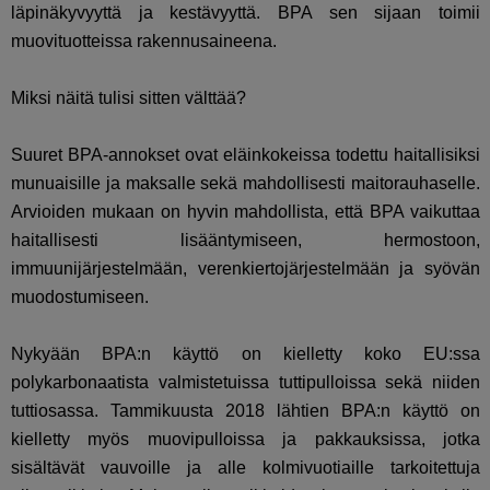
läpinäkyvyyttä ja kestävyyttä. BPA sen sijaan toimii
muovituotteissa rakennusaineena.
Miksi näitä tulisi sitten välttää?
Suuret BPA-annokset ovat eläinkokeissa todettu haitallisiksi
munuaisille ja maksalle sekä mahdollisesti maitorauhaselle.
Arvioiden mukaan on hyvin mahdollista, että BPA vaikuttaa
haitallisesti lisääntymiseen, hermostoon,
immuunijärjestelmään, verenkiertojärjestelmään ja syövän
muodostumiseen.
Nykyään BPA:n käyttö on kielletty koko EU:ssa
polykarbonaatista valmistetuissa tuttipulloissa sekä niiden
tuttiosassa. Tammikuusta 2018 lähtien BPA:n käyttö on
kielletty myös muovipulloissa ja pakkauksissa, jotka
sisältävät vauvoille ja alle kolmivuotiaille tarkoitettuja