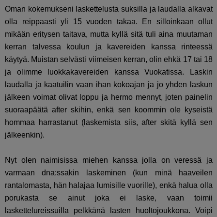
Oman kokemukseni laskettelusta suksilla ja laudalla alkavat
olla reippaasti yli 15 vuoden takaa. En silloinkaan ollut
mikään eritysen taitava, mutta kyllä sitä tuli aina muutaman
kerran talvessa koulun ja kavereiden kanssa rinteessä
käytyä. Muistan selvästi viimeisen kerran, olin ehkä 17 tai 18
ja olimme luokkakavereiden kanssa Vuokatissa. Laskin
laudalla ja kaatuilin vaan ihan kokoajan ja jo yhden laskun
jälkeen voimat olivat loppu ja hermo mennyt, joten painelin
suoraapäätä after skihin, enkä sen koommin ole kyseistä
hommaa harrastanut (laskemista siis, after skitä kyllä sen
jälkeenkin).
Nyt olen naimisissa miehen kanssa jolla on veressä ja
varmaan dna:ssakin laskeminen (kun minä haaveilen
rantalomasta, hän halajaa lumisille vuorille), enkä halua olla
porukasta se ainut joka ei laske, vaan toimii
laskettelureissuilla pelkkänä lasten huoltojoukkona. Voipi