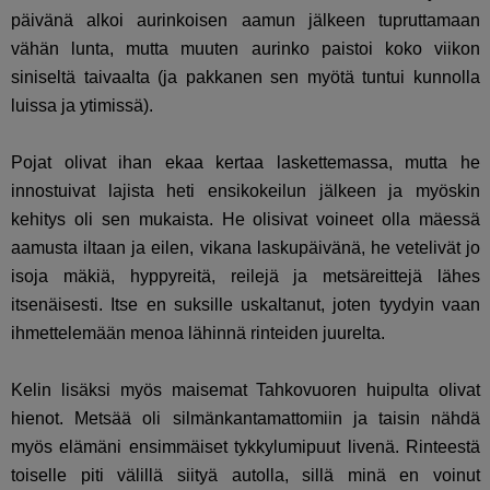
päivänä alkoi aurinkoisen aamun jälkeen tupruttamaan
vähän lunta, mutta muuten aurinko paistoi koko viikon
siniseltä taivaalta (ja pakkanen sen myötä tuntui kunnolla
luissa ja ytimissä).
Pojat olivat ihan ekaa kertaa laskettemassa, mutta he
innostuivat lajista heti ensikokeilun jälkeen ja myöskin
kehitys oli sen mukaista. He olisivat voineet olla mäessä
aamusta iltaan ja eilen, vikana laskupäivänä, he vetelivät jo
isoja mäkiä, hyppyreitä, reilejä ja metsäreittejä lähes
itsenäisesti. Itse en suksille uskaltanut, joten tyydyin vaan
ihmettelemään menoa lähinnä rinteiden juurelta.
Kelin lisäksi myös maisemat Tahkovuoren huipulta olivat
hienot. Metsää oli silmänkantamattomiin ja taisin nähdä
myös elämäni ensimmäiset tykkylumipuut livenä. Rinteestä
toiselle piti välillä siityä autolla, sillä minä en voinut