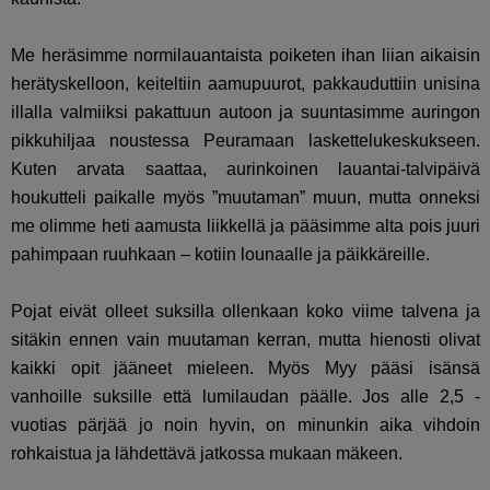
Me heräsimme normilauantaista poiketen ihan liian aikaisin
herätyskelloon, keiteltiin aamupuurot, pakkauduttiin unisina
illalla valmiiksi pakattuun autoon ja suuntasimme auringon
pikkuhiljaa noustessa Peuramaan laskettelukeskukseen.
Kuten arvata saattaa, aurinkoinen lauantai-talvipäivä
houkutteli paikalle myös ”muutaman” muun, mutta onneksi
me olimme heti aamusta liikkellä ja pääsimme alta pois juuri
pahimpaan ruuhkaan – kotiin lounaalle ja päikkäreille.
Pojat eivät olleet suksilla ollenkaan koko viime talvena ja
sitäkin ennen vain muutaman kerran, mutta hienosti olivat
kaikki opit jääneet mieleen. Myös Myy pääsi isänsä
vanhoille suksille että lumilaudan päälle. Jos alle 2,5 -
vuotias pärjää jo noin hyvin, on minunkin aika vihdoin
rohkaistua ja lähdettävä jatkossa mukaan mäkeen.