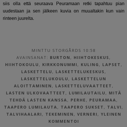
siis olla että seuraava Peuramaan retki tapahtuu pian
uudestaan ja sen jälkeen kuvia on muualtakin kun vain
rinteen juurelta.
MINTTU STORGÅRDS 10:58
AVAINSANAT:
BURTON
,
HIIHTOKESKUS
,
HIIHTOKOULU
,
KIRKKONUMMI
,
KULING
,
LAPSET
,
LASKETTELU
,
LASKETTELUKESKUS
,
LASKETTELUKOULU
,
LASKETTELUN
ALOITTAMINEN
,
LASKETTELUVAATTEET
,
LASTEN ULKOVAATTEET
,
LUMILAUTAILU
,
MITÄ
TEHDÄ LASTEN KANSSA
,
PERHE
,
PEURAMAA
,
TAAPERO LUMILAUTA
,
TAAPERO SUKSET
,
TALVI
,
TALVIHAALARI
,
TEKEMINEN
,
VERNERI
,
YLEINEN
KOMMENTOI