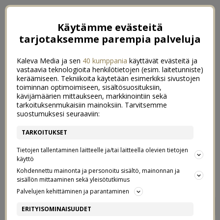
Käytämme evästeitä
tarjotaksemme parempia palveluja
Kaleva Media ja sen
40 kumppania
käyttävät evästeitä ja
vastaavia teknologioita henkilötietojen (esim. laitetunniste)
keräämiseen. Tekniikoita käytetään esimerkiksi sivustojen
toiminnan optimoimiseen, sisältösuosituksiin,
kävijämäärien mittaukseen, markkinointiin sekä
tarkoituksenmukaisiin mainoksiin. Tarvitsemme
suostumuksesi seuraaviin:
TARKOITUKSET
Tietojen tallentaminen laitteelle ja/tai laitteella olevien tietojen
käyttö
Kohdennettu mainonta ja personoitu sisältö, mainonnan ja
sisällön mittaaminen sekä yleisötutkimus
Palvelujen kehittäminen ja parantaminen
TALVEN KAUNEIN PÄIVÄ
0
ERITYISOMINAISUUDET
& KOKO PERHEEN