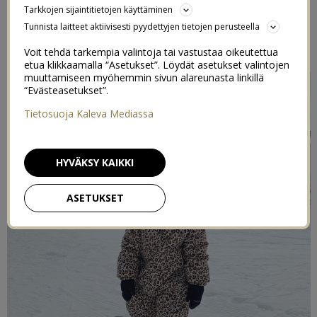
Tarkkojen sijaintitietojen käyttäminen
LASKUREISSU
Tunnista laitteet aktiivisesti pyydettyjen tietojen perusteella
11/01/2021
Voit tehdä tarkempia valintoja tai vastustaa oikeutettua
etua klikkaamalla “Asetukset”. Löydät asetukset valintojen
muuttamiseen myöhemmin sivun alareunasta linkillä
“Evästeasetukset”.
Tietosuoja Kaleva Mediassa
HYVÄKSY KAIKKI
ASETUKSET