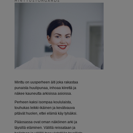
M I N T T U S T O R G Å R D S
Minttu on uusperheen äiti joka rakastaa
punaista huulipunaa, inhoaa kiirettä ja
näkee kauneutta arkisissa asioissa.
Perheen kaksi isompaa koululaista,
touhukas leikki-ikäinen ja kevätvauva
pitävät huolen, ettei elämä käy tylsäksi.
Pääosassa ovat oman näköinen arki ja
täysillä eläminen. Välillä reissataan ja