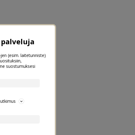
palveluja
jen (esim. laitetunniste)
uosituksiin,
emme suostumuksesi
tutkimus