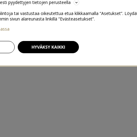
sesti pyydettyjen tietojen perusteella
lintoja tai vastustaa oikeutettua etua klikkaamalla “Asetukset”. Löydä
 sivun alareunasta linkillä “Evästeasetukset”.
iassa
HYVÄKSY KAIKKI