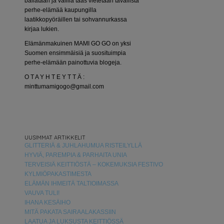
bailataan ja välillä taas vietetään tavallista
perhe-elämää kaupungilla
laatikkopyöräillen tai sohvannurkassa
kirjaa lukien.
Elämänmakuinen MAMI GO GO on yksi
Suomen ensimmäisiä ja suosituimpia
perhe-elämään painottuvia blogeja.
O T A Y H T E Y T T Ä :
minttumamigogo@gmail.com
UUSIMMAT ARTIKKELIT
GLITTERIÄ & JUHLAHUMUA RISTEILYLLÄ
HYVIÄ, PAREMPIA & PARHAITA UNIA
TERVEISIÄ KEITTIÖSTÄ – KOKEMUKSIA FESTIVO
KYLMIÖPAKASTIMESTA
ELÄMÄN IHMEITÄ TALTIOIMASSA
VAUVA TULI!
IHANA KESÄIHO
MITÄ PAKATA SAIRAALAKASSIIN
LAATUA JA LUKSUSTA KEITTIÖSSÄ