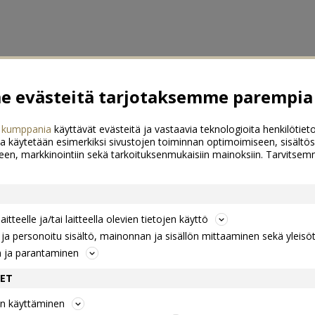
 evästeitä tarjotaksemme parempia 
 kumppania
käyttävät evästeitä ja vastaavia teknologioita henkilötieto
a käytetään esimerkiksi sivustojen toiminnan optimoimiseen, sisältös
een, markkinointiin sekä tarkoituksenmukaisiin mainoksiin. Tarvits
itteelle ja/tai laitteella olevien tietojen käyttö
a personoitu sisältö, mainonnan ja sisällön mittaaminen sekä yleisö
n ja parantaminen
DET
jen käyttäminen