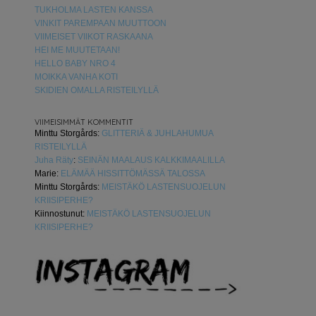
TUKHOLMA LASTEN KANSSA
VINKIT PAREMPAAN MUUTTOON
VIIMEISET VIIKOT RASKAANA
HEI ME MUUTETAAN!
HELLO BABY NRO 4
MOIKKA VANHA KOTI
SKIDIEN OMALLA RISTEILYLLÄ
VIIMEISIMMÄT KOMMENTIT
Minttu Storgårds
:
GLITTERIÄ & JUHLAHUMUA
RISTEILYLLÄ
Juha Räty
:
SEINÄN MAALAUS KALKKIMAALILLA
Marie
:
ELÄMÄÄ HISSITTÖMÄSSÄ TALOSSA
Minttu Storgårds
:
MEISTÄKÖ LASTENSUOJELUN
KRIISIPERHE?
Kiinnostunut
:
MEISTÄKÖ LASTENSUOJELUN
KRIISIPERHE?