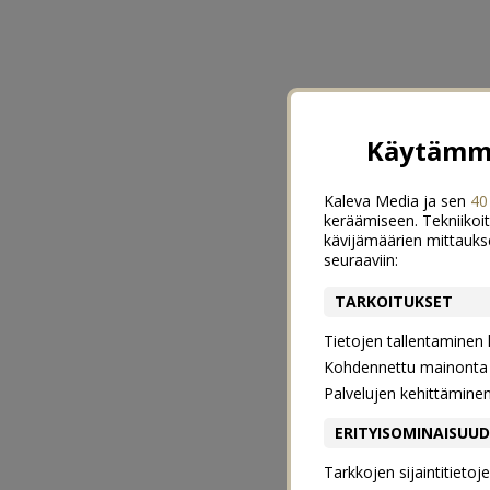
Käytämme
Kaleva Media ja sen
40
keräämiseen. Tekniikoit
kävijämäärien mittauks
seuraaviin:
TARKOITUKSET
Tietojen tallentaminen la
Kohdennettu mainonta j
Palvelujen kehittämine
ERITYISOMINAISUU
Tarkkojen sijaintitieto