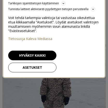
Tarkkojen sijaintitietojen käyttäminen
LASKUREISSU
Tunnista laitteet aktiivisesti pyydettyjen tietojen perusteella
11/01/2021
Voit tehdä tarkempia valintoja tai vastustaa oikeutettua
etua klikkaamalla “Asetukset”. Löydät asetukset valintojen
muuttamiseen myöhemmin sivun alareunasta linkillä
“Evästeasetukset”.
Tietosuoja Kaleva Mediassa
HYVÄKSY KAIKKI
ASETUKSET