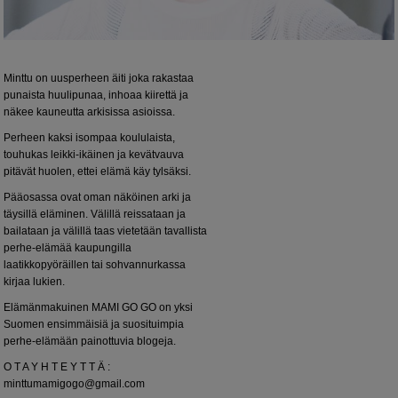
Minttu on uusperheen äiti joka rakastaa
punaista huulipunaa, inhoaa kiirettä ja
näkee kauneutta arkisissa asioissa.
Perheen kaksi isompaa koululaista,
touhukas leikki-ikäinen ja kevätvauva
pitävät huolen, ettei elämä käy tylsäksi.
Pääosassa ovat oman näköinen arki ja
täysillä eläminen. Välillä reissataan ja
bailataan ja välillä taas vietetään tavallista
perhe-elämää kaupungilla
laatikkopyöräillen tai sohvannurkassa
kirjaa lukien.
Elämänmakuinen MAMI GO GO on yksi
Suomen ensimmäisiä ja suosituimpia
perhe-elämään painottuvia blogeja.
O T A Y H T E Y T T Ä :
minttumamigogo@gmail.com