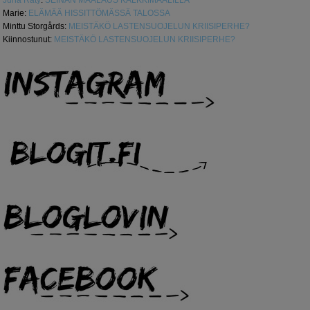
Marie
:
ELÄMÄÄ HISSITTÖMÄSSÄ TALOSSA
Minttu Storgårds
:
MEISTÄKÖ LASTENSUOJELUN KRIISIPERHE?
Kiinnostunut
:
MEISTÄKÖ LASTENSUOJELUN KRIISIPERHE?