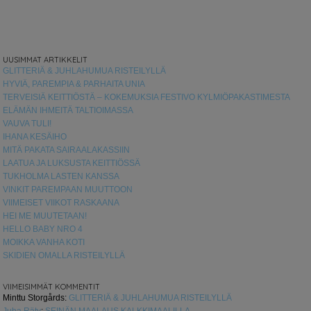
UUSIMMAT ARTIKKELIT
GLITTERIÄ & JUHLAHUMUA RISTEILYLLÄ
HYVIÄ, PAREMPIA & PARHAITA UNIA
TERVEISIÄ KEITTIÖSTÄ – KOKEMUKSIA FESTIVO KYLMIÖPAKASTIMESTA
ELÄMÄN IHMEITÄ TALTIOIMASSA
VAUVA TULI!
IHANA KESÄIHO
MITÄ PAKATA SAIRAALAKASSIIN
LAATUA JA LUKSUSTA KEITTIÖSSÄ
TUKHOLMA LASTEN KANSSA
VINKIT PAREMPAAN MUUTTOON
VIIMEISET VIIKOT RASKAANA
HEI ME MUUTETAAN!
HELLO BABY NRO 4
MOIKKA VANHA KOTI
SKIDIEN OMALLA RISTEILYLLÄ
VIIMEISIMMÄT KOMMENTIT
Minttu Storgårds
:
GLITTERIÄ & JUHLAHUMUA RISTEILYLLÄ
Juha Räty
:
SEINÄN MAALAUS KALKKIMAALILLA