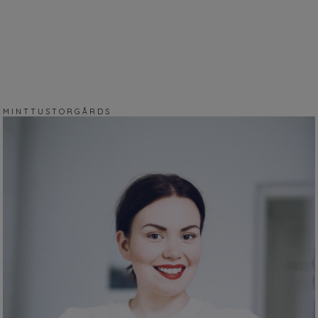
M I N T T U S T O R G Å R D S