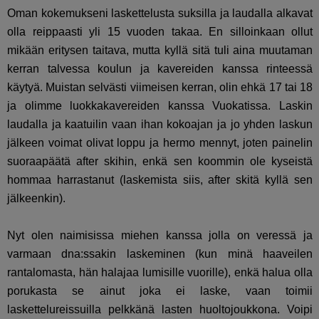
Oman kokemukseni laskettelusta suksilla ja laudalla alkavat
olla reippaasti yli 15 vuoden takaa. En silloinkaan ollut
mikään eritysen taitava, mutta kyllä sitä tuli aina muutaman
kerran talvessa koulun ja kavereiden kanssa rinteessä
käytyä. Muistan selvästi viimeisen kerran, olin ehkä 17 tai 18
ja olimme luokkakavereiden kanssa Vuokatissa. Laskin
laudalla ja kaatuilin vaan ihan kokoajan ja jo yhden laskun
jälkeen voimat olivat loppu ja hermo mennyt, joten painelin
suoraapäätä after skihin, enkä sen koommin ole kyseistä
hommaa harrastanut (laskemista siis, after skitä kyllä sen
jälkeenkin).
Nyt olen naimisissa miehen kanssa jolla on veressä ja
varmaan dna:ssakin laskeminen (kun minä haaveilen
rantalomasta, hän halajaa lumisille vuorille), enkä halua olla
porukasta se ainut joka ei laske, vaan toimii
laskettelureissuilla pelkkänä lasten huoltojoukkona. Voipi