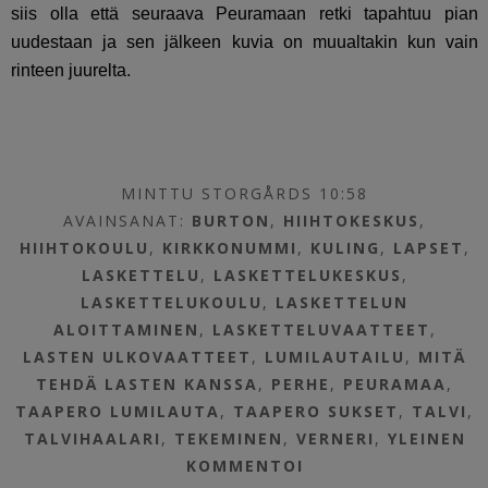
siis olla että seuraava Peuramaan retki tapahtuu pian
uudestaan ja sen jälkeen kuvia on muualtakin kun vain
rinteen juurelta.
MINTTU STORGÅRDS 10:58
AVAINSANAT:
BURTON
,
HIIHTOKESKUS
,
HIIHTOKOULU
,
KIRKKONUMMI
,
KULING
,
LAPSET
,
LASKETTELU
,
LASKETTELUKESKUS
,
LASKETTELUKOULU
,
LASKETTELUN
ALOITTAMINEN
,
LASKETTELUVAATTEET
,
LASTEN ULKOVAATTEET
,
LUMILAUTAILU
,
MITÄ
TEHDÄ LASTEN KANSSA
,
PERHE
,
PEURAMAA
,
TAAPERO LUMILAUTA
,
TAAPERO SUKSET
,
TALVI
,
TALVIHAALARI
,
TEKEMINEN
,
VERNERI
,
YLEINEN
KOMMENTOI