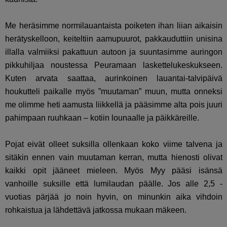
Me heräsimme normilauantaista poiketen ihan liian aikaisin
herätyskelloon, keiteltiin aamupuurot, pakkauduttiin unisina
illalla valmiiksi pakattuun autoon ja suuntasimme auringon
pikkuhiljaa noustessa Peuramaan laskettelukeskukseen.
Kuten arvata saattaa, aurinkoinen lauantai-talvipäivä
houkutteli paikalle myös ”muutaman” muun, mutta onneksi
me olimme heti aamusta liikkellä ja pääsimme alta pois juuri
pahimpaan ruuhkaan – kotiin lounaalle ja päikkäreille.
Pojat eivät olleet suksilla ollenkaan koko viime talvena ja
sitäkin ennen vain muutaman kerran, mutta hienosti olivat
kaikki opit jääneet mieleen. Myös Myy pääsi isänsä
vanhoille suksille että lumilaudan päälle. Jos alle 2,5 -
vuotias pärjää jo noin hyvin, on minunkin aika vihdoin
rohkaistua ja lähdettävä jatkossa mukaan mäkeen.