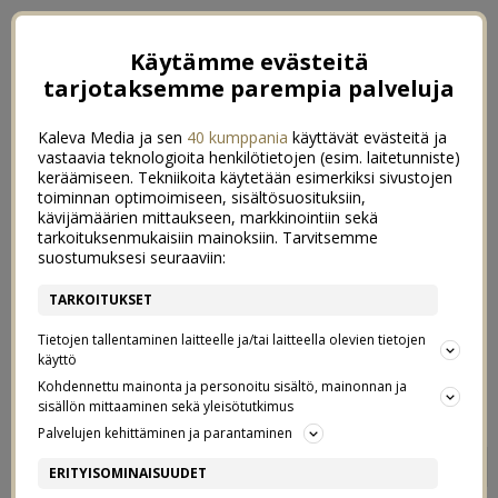
Käytämme evästeitä
tarjotaksemme parempia palveluja
Kaleva Media ja sen
40 kumppania
käyttävät evästeitä ja
vastaavia teknologioita henkilötietojen (esim. laitetunniste)
keräämiseen. Tekniikoita käytetään esimerkiksi sivustojen
toiminnan optimoimiseen, sisältösuosituksiin,
kävijämäärien mittaukseen, markkinointiin sekä
tarkoituksenmukaisiin mainoksiin. Tarvitsemme
suostumuksesi seuraaviin:
TARKOITUKSET
Tietojen tallentaminen laitteelle ja/tai laitteella olevien tietojen
käyttö
Kohdennettu mainonta ja personoitu sisältö, mainonnan ja
sisällön mittaaminen sekä yleisötutkimus
Palvelujen kehittäminen ja parantaminen
TALVEN KAUNEIN PÄIVÄ
0
ERITYISOMINAISUUDET
& KOKO PERHEEN