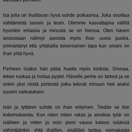
Isä jolla on ihailtavan hyvä suhde poikaansa. Joka osoittaa
välittämistä sanoin ja teoin. Olemme kasvattajina välillä
hyvinkin erilaisia ja minusta se on hienoa. Olen hänen
ansiostaan nähnyt asioista myös ihan uusia puolia,
ymmärtänyt että yhtälailla toisenlainen tapa kun omani on
ihan yhtä hyvä.
Perheen lisäksi hän pitää huolta myös kodista. Siivoaa,
tekee ruokaa ja hoitaa pyykit. Hänelle perhe on tärkeä ja se
onkin yksi niistä piirteistä jotka tekivät minuun heti aluksi
suuren vaikutuksen.
Isän ja tyttären suhde on ihan erityinen. Tiedän se itse
kokemuksesta. Kun näen miten rakas ja arvokas tytär on
isälleen ja miten jo noin pieni vauva katsoo isäänsä
vähintäänkin yhtä ihaillen, sisälläni tuntuu voimakasta