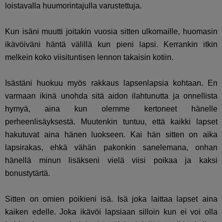
loistavalla huumorintajulla varustettuja.
Kun isäni muutti joitakin vuosia sitten ulkomaille, huomasin
ikävöiväni häntä välillä kun pieni lapsi. Kerrankin itkin
melkein koko viisituntisen lennon takaisin kotiin.
Isästäni huokuu myös rakkaus lapsenlapsia kohtaan. En
varmaan ikinä unohda sitä aidon ilahtunutta ja onnellista
hymyä, aina kun olemme kertoneet hänelle
perheenlisäyksestä. Muutenkin tuntuu, että kaikki lapset
hakutuvat aina hänen luokseen. Kai hän sitten on aika
lapsirakas, ehkä vähän pakonkin sanelemana, onhan
hänellä minun lisäkseni vielä viisi poikaa ja kaksi
bonustytärtä.
Sitten on omien poikieni isä. Isä joka laittaa lapset aina
kaiken edelle. Joka ikävöi lapsiaan silloin kun ei voi olla