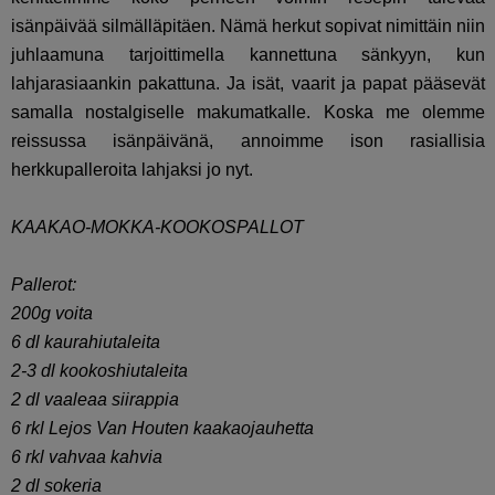
isänpäivää silmälläpitäen. Nämä herkut sopivat nimittäin niin
juhlaamuna tarjoittimella kannettuna sänkyyn, kun
lahjarasiaankin pakattuna. Ja isät, vaarit ja papat pääsevät
samalla nostalgiselle makumatkalle. Koska me olemme
reissussa isänpäivänä, annoimme ison rasiallisia
herkkupalleroita lahjaksi jo nyt.
KAAKAO-MOKKA-KOOKOSPALLOT
Pallerot:
200g voita
6 dl kaurahiutaleita
2-3 dl kookoshiutaleita
2 dl vaaleaa siirappia
6 rkl Lejos Van Houten kaakaojauhetta
6 rkl vahvaa kahvia
2 dl sokeria