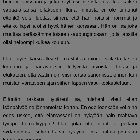
heidän kanssaan ja joka käyttäisi mielellään vaikka kaiken
vapaa-aikansa ollakseen. Ikinä minusta ei ole tuntunut
ettenkö voisi luottaa siihen, että hän hoitaisi hommat ja
etteikö lapsilla olisi hyvä hänen kanssaan. Hän on isä joka
muuttaa perässämme toiseen kaupunginosaan, jotta lapsilla
olisi helpompi kulkea kouluun.
Hän myös kärsivällisesti muistuttaa minua kaikista lasten
kouluun ja harrastuksiin liittyvistä asioista. Tietää jo
etukäteen, että vaatii noin viisi kertaa sanomista, ennen kun
muistan varata sen ajan siihen lapsen vasu-keskusteluun.
Elämäni rakkaus, tyttäreni isä, mieheni, vietti eilen
isänpäivää neljännentoista kerran. En edelleenkään voi aina
edes uskoa, että elämässäni on nykyään näin mahtava
tyyppi. Lempityyppini! Hän joka otti minut ja poikani
sydämeensä, siihen harva pystyisi. Joka halusi perustaa
kanssani perheen.