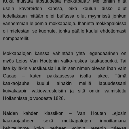
Kuka muistaa lapsuudesta mokkapalat? Me tehtiin niitä
usein kavereiden kanssa, eikä koulun disko ollut
todellakaan mitään ellei buffassa ollut myynnissä jonkun
vanhemman leipomia mokkapaloja. Ihaninta mokkapaloissa
oli mielestäni se kuorrute, jonka päälle kuului ehdottomasti
nompparellit.
Mokkapalojen kanssa vähintään yhtä legendaarinen on
myös Lejos Van Houtenin valko-ruskea kaakaopurkki. Tai
itse kylläkin vuosikausia luulin sen nimen olevan ihan vain
Cacao – kuten pakkausessa isolla lukee. Tämä
kaakaojauhe kuului ainakin meillä lapuudessani
kuivakaapin vakiovarusteisiin ja sitä onkin valmistettu
Hollannissa jo vuodesta 1828.
Näiden kahden klassikon – Van Houten Lejosin
kaakaojauheen sekä mokkapalojen innoittamana
kehittelimme koko perheen voimin resepin tulevaa