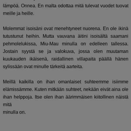
lämpöä. Onnea. En malta odottaa mitä tulevat vuodet tuovat
meille ja heille.
Molemmat isoisäni ovat menehtyneet nuorena. En ole ikinä
tutustunut heihin. Mutta vauvana äitini isoisältä saamani
pehmolelukissa, Miu-Mau minulla on edelleen tallessa.
Jostain syystä se ja valokuva, jossa olen muutaman
kuukauden ikäisenä, raidallinen villapaita päällä hänen
sylissään ovat minulle tärkeitä aarteita.
Meillä kaikilla on ihan omanlaiset suhteemme isiimme
elämissämme. Kuten mitkään suhteet, nekään eivät aina ole
ihan helppoja. Itse olen ihan äärimmäisen kiitollinen näistä
mitä
minulla on.