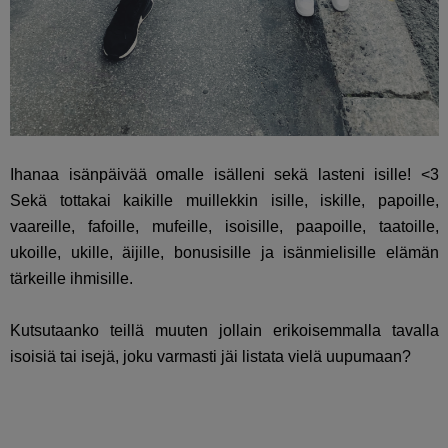
Ihanaa isänpäivää omalle isälleni sekä lasteni isille! <3
Sekä tottakai kaikille muillekkin isille, iskille, papoille,
vaareille, fafoille, mufeille, isoisille, paapoille, taatoille,
ukoille, ukille, äijille, bonusisille ja isänmielisille elämän
tärkeille ihmisille.
Kutsutaanko teillä muuten jollain erikoisemmalla tavalla
isoisiä tai isejä, joku varmasti jäi listata vielä uupumaan?