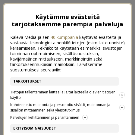
Käytämme evästeitä
tarjotaksemme parempia palveluja
Kaleva Media ja sen
40 kumppania
käyttävät evästeitä ja
vastaavia teknologioita henkilötietojen (esim. laitetunniste)
keräämiseen. Tekniikoita käytetään esimerkiksi sivustojen
toiminnan optimoimiseen, sisältösuosituksiin,
kävijämäärien mittaukseen, markkinointiin sekä
tarkoituksenmukaisiin mainoksiin. Tarvitsemme
suostumuksesi seuraaviin:
TARKOITUKSET
Tietojen tallentaminen laitteelle ja/tai laitteella olevien tietojen
käyttö
Kohdennettu mainonta ja personoitu sisältö, mainonnan ja
sisällön mittaaminen sekä yleisötutkimus
Palvelujen kehittäminen ja parantaminen
BÄSTA PAPPA
0
ERITYISOMINAISUUDET
10/11/2019