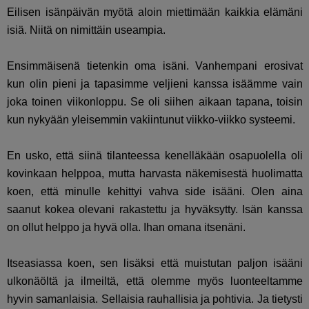
Eilisen isänpäivän myötä aloin miettimään kaikkia elämäni
isiä. Niitä on nimittäin useampia.
Ensimmäisenä tietenkin oma isäni. Vanhempani erosivat
kun olin pieni ja tapasimme veljieni kanssa isäämme vain
joka toinen viikonloppu. Se oli siihen aikaan tapana, toisin
kun nykyään yleisemmin vakiintunut viikko-viikko systeemi.
En usko, että siinä tilanteessa kenelläkään osapuolella oli
kovinkaan helppoa, mutta harvasta näkemisestä huolimatta
koen, että minulle kehittyi vahva side isääni. Olen aina
saanut kokea olevani rakastettu ja hyväksytty. Isän kanssa
on ollut helppo ja hyvä olla. Ihan omana itsenäni.
Itseasiassa koen, sen lisäksi että muistutan paljon isääni
ulkonäöltä ja ilmeiltä, että olemme myös luonteeltamme
hyvin samanlaisia. Sellaisia rauhallisia ja pohtivia. Ja tietysti