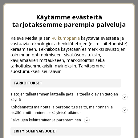
Käytämme evästeitä
tarjotaksemme parempia palveluja
Kaleva Media ja sen
40 kumppania
käyttävät evästeitä ja
vastaavia teknologioita henkilötietojen (esim. laitetunniste)
keräämiseen. Tekniikoita käytetään esimerkiksi sivustojen
toiminnan optimoimiseen, sisältösuosituksiin,
kävijämäärien mittaukseen, markkinointiin sekä
tarkoituksenmukaisiin mainoksiin. Tarvitsemme
suostumuksesi seuraaviin:
TARKOITUKSET
Tietojen tallentaminen laitteelle ja/tai laitteella olevien tietojen
käyttö
Kohdennettu mainonta ja personoitu sisältö, mainonnan ja
sisällön mittaaminen sekä yleisötutkimus
Palvelujen kehittäminen ja parantaminen
2013
9
ERITYISOMINAISUUDET
2/01/2014