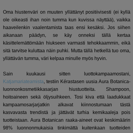
Oma hiustenväri on muuten yllättänyt positiivisesti (ei kyllä
ole oikeasti ihan noin tumma kun kuvissa näyttää), vaikka
haaveilenkin vaalentamista taas ensi kesäksi. Jos siihen
aikanaan päädyn, se käy onneksi tällä kertaa
käsittelemättömään hiukseen varmasti tehokkaammin, eikä
sitä tarvitse kuluttaa näin puhki. Mutta tällä hetkellä tuo oma,
yllättävän tumma, väri kelpaa minulle myös hyvin.
Sain kuukausi sitten luottokampaamostani,
Katjamariateamista
, testiin Kérastasen uusia Aura Botanica-
luonnonkosmetiikkasarjan hiustuotteita. Shampoon,
hoitoaineen sekä öljysuihkeen. Tosi kiva että laadukkaat
kampaamosarjarjatkin alkavat kiinnostumaan tästä
kasvavasta trendistä ja jättävät turhia kemikaaleja pois
tuotteistaan. Aura Botanican raaka-aineet ovat keskimäärin
98% luonnonmukaisia tinkimättä kuitenkaan tuotteiden