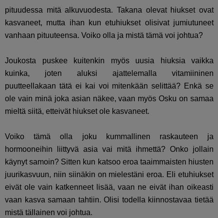
pituudessa mitä alkuvuodesta. Takana olevat hiukset ovat
kasvaneet, mutta ihan kun etuhiukset olisivat jumiutuneet
vanhaan pituuteensa. Voiko olla ja mistä tämä voi johtua?
Joukosta puskee kuitenkin myös uusia hiuksia vaikka
kuinka, joten aluksi ajattelemalla vitamiininen
puutteellakaan tätä ei kai voi mitenkään selittää? Enkä se
ole vain minä joka asian näkee, vaan myös Osku on samaa
mieltä siitä, etteivät hiukset ole kasvaneet.
Voiko tämä olla joku kummallinen raskauteen ja
hormooneihin liittyvä asia vai mitä ihmettä? Onko jollain
käynyt samoin? Sitten kun katsoo eroa taaimmaisten hiusten
juurikasvuun, niin siinäkin on mielestäni eroa. Eli etuhiukset
eivät ole vain katkenneet lisää, vaan ne eivät ihan oikeasti
vaan kasva samaan tahtiin. Olisi todella kiinnostavaa tietää
mistä tällainen voi johtua.