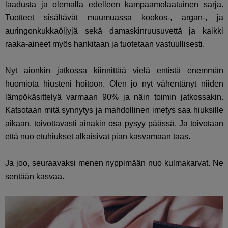
laadusta ja olemalla edelleen kampaamolaatuinen sarja.
Tuotteet sisältävät muumuassa kookos-, argan-, ja
auringonkukkaöljyjä sekä damaskinruusuvettä ja kaikki
raaka-aineet myös hankitaan ja tuotetaan vastuullisesti.
Nyt aionkin jatkossa kiinnittää vielä entistä enemmän
huomiota hiusteni hoitoon. Olen jo nyt vähentänyt niiden
lämpökäsittelyä varmaan 90% ja näin toimin jatkossakin.
Katsotaan mitä synnytys ja mahdollinen imetys saa hiuksille
aikaan, toivottavasti ainakin osa pysyy päässä. Ja toivotaan
että nuo etuhiukset alkaisivat pian kasvamaan taas.
Ja joo, seuraavaksi menen nyppimään nuo kulmakarvat. Ne
sentään kasvaa.