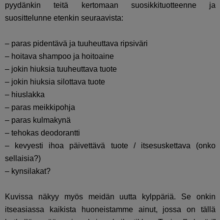
pyydänkin teitä kertomaan suosikkituotteenne ja
suosittelunne etenkin seuraavista:
– paras pidentävä ja tuuheuttava ripsiväri
– hoitava shampoo ja hoitoaine
– jokin hiuksia tuuheuttava tuote
– jokin hiuksia silottava tuote
– hiuslakka
– paras meikkipohja
– paras kulmakynä
– tehokas deodorantti
– kevyesti ihoa päivettävä tuote / itsesuskettava (onko
sellaisia?)
– kynsilakat?
Kuvissa näkyy myös meidän uutta kylppäriä. Se onkin
itseasiassa kaikista huoneistamme ainut, jossa on tällä