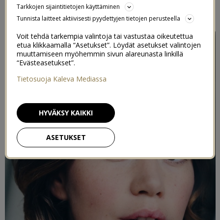
Tarkkojen sijaintitietojen käyttäminen
5/07/2018
Tunnista laitteet aktiivisesti pyydettyjen tietojen perusteella
Voit tehdä tarkempia valintoja tai vastustaa oikeutettua
etua klikkaamalla “Asetukset”. Löydät asetukset valintojen
muuttamiseen myöhemmin sivun alareunasta linkillä
“Evästeasetukset”.
Tietosuoja Kaleva Mediassa
HYVÄKSY KAIKKI
ASETUKSET