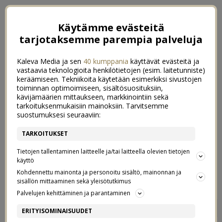
Käytämme evästeitä
tarjotaksemme parempia palveluja
Kaleva Media ja sen
40 kumppania
käyttävät evästeitä ja
vastaavia teknologioita henkilötietojen (esim. laitetunniste)
keräämiseen. Tekniikoita käytetään esimerkiksi sivustojen
toiminnan optimoimiseen, sisältösuosituksiin,
kävijämäärien mittaukseen, markkinointiin sekä
tarkoituksenmukaisiin mainoksiin. Tarvitsemme
suostumuksesi seuraaviin:
TARKOITUKSET
Tietojen tallentaminen laitteelle ja/tai laitteella olevien tietojen
käyttö
Kohdennettu mainonta ja personoitu sisältö, mainonnan ja
sisällön mittaaminen sekä yleisötutkimus
Palvelujen kehittäminen ja parantaminen
MUTTA MITÄ TAPAHTUI
12
ERITYISOMINAISUUDET
ETUHIUKSILLE?