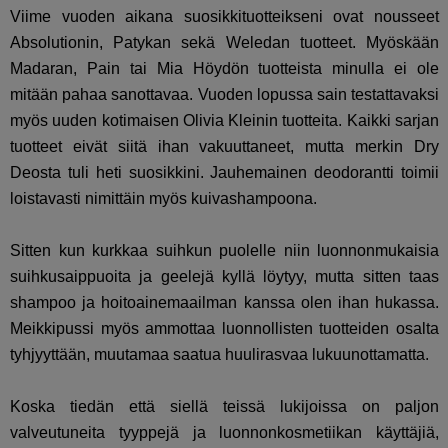
Viime vuoden aikana suosikkituotteikseni ovat nousseet
Absolutionin, Patykan sekä Weledan tuotteet. Myöskään
Madaran, Pain tai Mia Höydön tuotteista minulla ei ole
mitään pahaa sanottavaa. Vuoden lopussa sain testattavaksi
myös uuden kotimaisen Olivia Kleinin tuotteita. Kaikki sarjan
tuotteet eivät siitä ihan vakuuttaneet, mutta merkin Dry
Deosta tuli heti suosikkini. Jauhemainen deodorantti toimii
loistavasti nimittäin myös kuivashampoona.
Sitten kun kurkkaa suihkun puolelle niin luonnonmukaisia
suihkusaippuoita ja geelejä kyllä löytyy, mutta sitten taas
shampoo ja hoitoainemaailman kanssa olen ihan hukassa.
Meikkipussi myös ammottaa luonnollisten tuotteiden osalta
tyhjyyttään, muutamaa saatua huulirasvaa lukuunottamatta.
Koska tiedän että siellä teissä lukijoissa on paljon
valveutuneita tyyppejä ja luonnonkosmetiikan käyttäjiä,