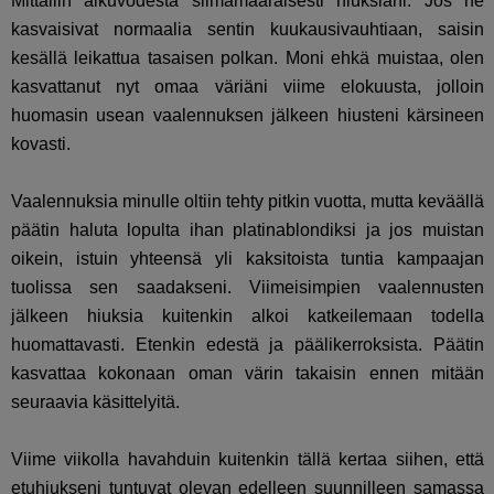
Mittailin alkuvodesta silmämääräisesti hiuksiani. Jos ne
kasvaisivat normaalia sentin kuukausivauhtiaan, saisin
kesällä leikattua tasaisen polkan. Moni ehkä muistaa, olen
kasvattanut nyt omaa väriäni viime elokuusta, jolloin
huomasin usean vaalennuksen jälkeen hiusteni kärsineen
kovasti.
Vaalennuksia minulle oltiin tehty pitkin vuotta, mutta keväällä
päätin haluta lopulta ihan platinablondiksi ja jos muistan
oikein, istuin yhteensä yli kaksitoista tuntia kampaajan
tuolissa sen saadakseni. Viimeisimpien vaalennusten
jälkeen hiuksia kuitenkin alkoi katkeilemaan todella
huomattavasti. Etenkin edestä ja päälikerroksista. Päätin
kasvattaa kokonaan oman värin takaisin ennen mitään
seuraavia käsittelyitä.
Viime viikolla havahduin kuitenkin tällä kertaa siihen, että
etuhiukseni tuntuvat olevan edelleen suunnilleen samassa