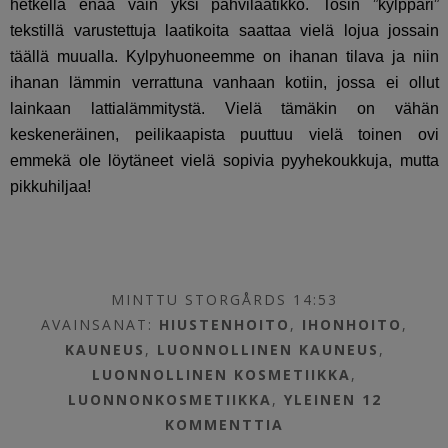
hetkellä enää vain yksi pahvilaatikko. Tosin ”kylppäri”
tekstillä varustettuja laatikoita saattaa vielä lojua jossain
täällä muualla. Kylpyhuoneemme on ihanan tilava ja niin
ihanan lämmin verrattuna vanhaan kotiin, jossa ei ollut
lainkaan lattialämmitystä. Vielä tämäkin on vähän
keskeneräinen, peilikaapista puuttuu vielä toinen ovi
emmekä ole löytäneet vielä sopivia pyyhekoukkuja, mutta
pikkuhiljaa!
MINTTU STORGÅRDS 14:53
AVAINSANAT:
HIUSTENHOITO
,
IHONHOITO
,
KAUNEUS
,
LUONNOLLINEN KAUNEUS
,
LUONNOLLINEN KOSMETIIKKA
,
LUONNONKOSMETIIKKA
,
YLEINEN
12
KOMMENTTIA