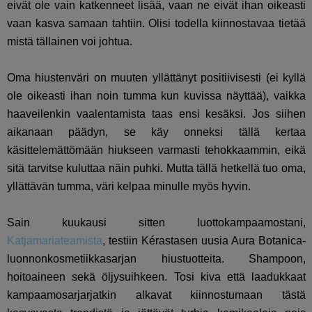
eivät ole vain katkenneet lisää, vaan ne eivät ihan oikeasti
vaan kasva samaan tahtiin. Olisi todella kiinnostavaa tietää
mistä tällainen voi johtua.
Oma hiustenväri on muuten yllättänyt positiivisesti (ei kyllä
ole oikeasti ihan noin tumma kun kuvissa näyttää), vaikka
haaveilenkin vaalentamista taas ensi kesäksi. Jos siihen
aikanaan päädyn, se käy onneksi tällä kertaa
käsittelemättömään hiukseen varmasti tehokkaammin, eikä
sitä tarvitse kuluttaa näin puhki. Mutta tällä hetkellä tuo oma,
yllättävän tumma, väri kelpaa minulle myös hyvin.
Sain kuukausi sitten luottokampaamostani,
Katjamariateamista
, testiin Kérastasen uusia Aura Botanica-
luonnonkosmetiikkasarjan hiustuotteita. Shampoon,
hoitoaineen sekä öljysuihkeen. Tosi kiva että laadukkaat
kampaamosarjarjatkin alkavat kiinnostumaan tästä