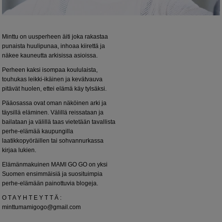
Minttu on uusperheen äiti joka rakastaa
punaista huulipunaa, inhoaa kiirettä ja
näkee kauneutta arkisissa asioissa.
Perheen kaksi isompaa koululaista,
touhukas leikki-ikäinen ja kevätvauva
pitävät huolen, ettei elämä käy tylsäksi.
Pääosassa ovat oman näköinen arki ja
täysillä eläminen. Välillä reissataan ja
bailataan ja välillä taas vietetään tavallista
perhe-elämää kaupungilla
laatikkopyöräillen tai sohvannurkassa
kirjaa lukien.
Elämänmakuinen MAMI GO GO on yksi
Suomen ensimmäisiä ja suosituimpia
perhe-elämään painottuvia blogeja.
O T A Y H T E Y T T Ä :
minttumamigogo@gmail.com