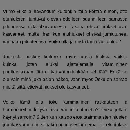
Viime viikolla havahduin kuitenkin tällä kertaa siihen, että
etuhiukseni tuntuvat olevan edelleen suunnilleen samassa
pituudessa mitä alkuvuodesta. Takana olevat hiukset ovat
kasvaneet, mutta ihan kun etuhiukset olisivat jumiutuneet
vanhaan pituuteensa. Voiko olla ja mistä tämä voi johtua?
Joukosta puskee kuitenkin myös uusia hiuksia vaikka
kuinka, joten aluksi ajattelemalla vitamiininen
puutteellakaan tätä ei kai voi mitenkään selittää? Enkä se
ole vain minä joka asian näkee, vaan myös Osku on samaa
mieltä siitä, etteivät hiukset ole kasvaneet.
Voiko tämä olla joku kummallinen raskauteen ja
hormooneihin liittyvä asia vai mitä ihmettä? Onko jollain
käynyt samoin? Sitten kun katsoo eroa taaimmaisten hiusten
juurikasvuun, niin siinäkin on mielestäni eroa. Eli etuhiukset