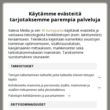
Käytämme evästeitä
tarjotaksemme parempia palveluja
Kaleva Media ja sen
40 kumppania
käyttävät evästeitä ja
vastaavia teknologioita henkilötietojen (esim. laitetunniste)
keräämiseen. Tekniikoita käytetään esimerkiksi sivustojen
toiminnan optimoimiseen, sisältösuosituksiin,
kävijämäärien mittaukseen, markkinointiin sekä
tarkoituksenmukaisiin mainoksiin. Tarvitsemme
suostumuksesi seuraaviin:
TARKOITUKSET
Tietojen tallentaminen laitteelle ja/tai laitteella olevien tietojen
käyttö
Kohdennettu mainonta ja personoitu sisältö, mainonnan ja
sisällön mittaaminen sekä yleisötutkimus
Palvelujen kehittäminen ja parantaminen
POLKKATUKAN PALUU
0
ERITYISOMINAISUUDET
21/09/2021