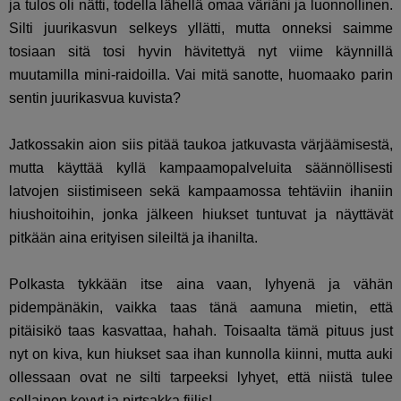
ja tulos oli nätti, todella lähellä omaa väriäni ja luonnollinen.
Silti juurikasvun selkeys yllätti, mutta onneksi saimme
tosiaan sitä tosi hyvin hävitettyä nyt viime käynnillä
muutamilla mini-raidoilla. Vai mitä sanotte, huomaako parin
sentin juurikasvua kuvista?
Jatkossakin aion siis pitää taukoa jatkuvasta värjäämisestä,
mutta käyttää kyllä kampaamopalveluita säännöllisesti
latvojen siistimiseen sekä kampaamossa tehtäviin ihaniin
hiushoitoihin, jonka jälkeen hiukset tuntuvat ja näyttävät
pitkään aina erityisen sileiltä ja ihanilta.
Polkasta tykkään itse aina vaan, lyhyenä ja vähän
pidempänäkin, vaikka taas tänä aamuna mietin, että
pitäisikö taas kasvattaa, hahah. Toisaalta tämä pituus just
nyt on kiva, kun hiukset saa ihan kunnolla kiinni, mutta auki
ollessaan ovat ne silti tarpeeksi lyhyet, että niistä tulee
sellainen kevyt ja pirtsakka fiilis!