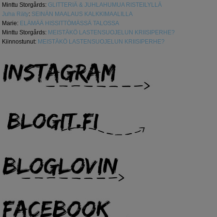
Minttu Storgårds
:
GLITTERIÄ & JUHLAHUMUA RISTEILYLLÄ
Juha Räty
:
SEINÄN MAALAUS KALKKIMAALILLA
Marie
:
ELÄMÄÄ HISSITTÖMÄSSÄ TALOSSA
Minttu Storgårds
:
MEISTÄKÖ LASTENSUOJELUN KRIISIPERHE?
Kiinnostunut
:
MEISTÄKÖ LASTENSUOJELUN KRIISIPERHE?