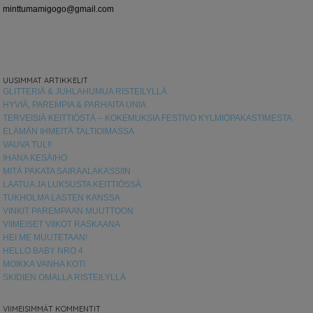
minttumamigogo@gmail.com
UUSIMMAT ARTIKKELIT
GLITTERIÄ & JUHLAHUMUA RISTEILYLLÄ
HYVIÄ, PAREMPIA & PARHAITA UNIA
TERVEISIÄ KEITTIÖSTÄ – KOKEMUKSIA FESTIVO KYLMIÖPAKASTIMESTA
ELÄMÄN IHMEITÄ TALTIOIMASSA
VAUVA TULI!
IHANA KESÄIHO
MITÄ PAKATA SAIRAALAKASSIIN
LAATUA JA LUKSUSTA KEITTIÖSSÄ
TUKHOLMA LASTEN KANSSA
VINKIT PAREMPAAN MUUTTOON
VIIMEISET VIIKOT RASKAANA
HEI ME MUUTETAAN!
HELLO BABY NRO 4
MOIKKA VANHA KOTI
SKIDIEN OMALLA RISTEILYLLÄ
VIIMEISIMMÄT KOMMENTIT