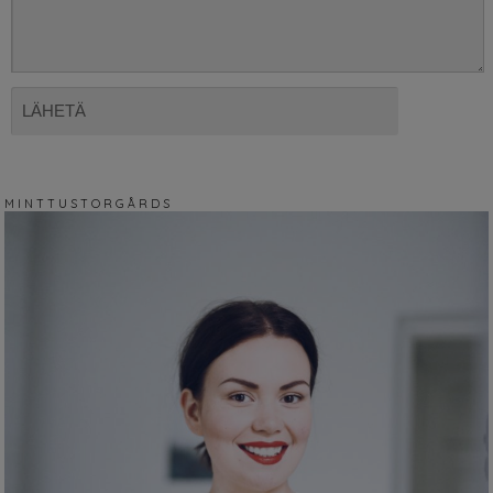
M I N T T U S T O R G Å R D S