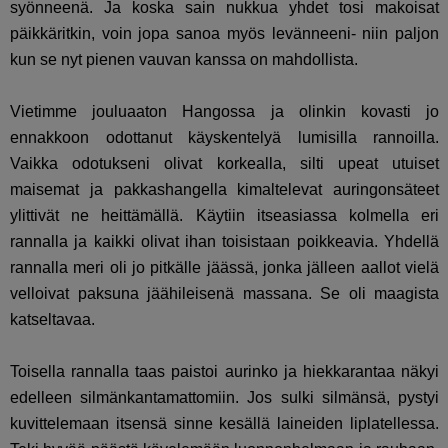
syönneenä. Ja koska sain nukkua yhdet tosi makoisat
päikkäritkin, voin jopa sanoa myös levänneeni- niin paljon
kun se nyt pienen vauvan kanssa on mahdollista.
Vietimme jouluaaton Hangossa ja olinkin kovasti jo
ennakkoon odottanut käyskentelyä lumisilla rannoilla.
Vaikka odotukseni olivat korkealla, silti upeat utuiset
maisemat ja pakkashangella kimaltelevat auringonsäteet
ylittivät ne heittämällä. Käytiin itseasiassa kolmella eri
rannalla ja kaikki olivat ihan toisistaan poikkeavia. Yhdellä
rannalla meri oli jo pitkälle jäässä, jonka jälleen aallot vielä
velloivat paksuna jäähileisenä massana. Se oli maagista
katseltavaa.
Toisella rannalla taas paistoi aurinko ja hiekkarantaa näkyi
edelleen silmänkantamattomiin. Jos sulki silmänsä, pystyi
kuvittelemaan itsensä sinne kesällä laineiden liplatellessa.