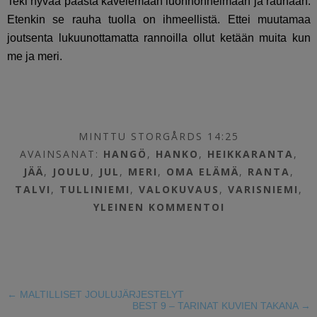
Teki hyvää päästä kävelemään luonnonhelmaan ja rauhaan.
Etenkin se rauha tuolla on ihmeellistä. Ettei muutamaa
joutsenta lukuunottamatta rannoilla ollut ketään muita kun
me ja meri.
MINTTU STORGÅRDS 14:25
AVAINSANAT:
HANGÖ
,
HANKO
,
HEIKKARANTA
,
JÄÄ
,
JOULU
,
JUL
,
MERI
,
OMA ELÄMÄ
,
RANTA
,
TALVI
,
TULLINIEMI
,
VALOKUVAUS
,
VARISNIEMI
,
YLEINEN
KOMMENTOI
←
MALTILLISET JOULUJÄRJESTELYT
BEST 9 – TARINAT KUVIEN TAKANA
→