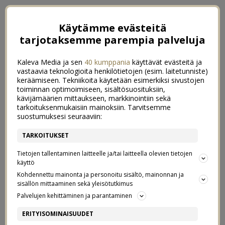
Käytämme evästeitä
tarjotaksemme parempia palveluja
Kaleva Media ja sen
40 kumppania
käyttävät evästeitä ja
vastaavia teknologioita henkilötietojen (esim. laitetunniste)
keräämiseen. Tekniikoita käytetään esimerkiksi sivustojen
toiminnan optimoimiseen, sisältösuosituksiin,
kävijämäärien mittaukseen, markkinointiin sekä
tarkoituksenmukaisiin mainoksiin. Tarvitsemme
suostumuksesi seuraaviin:
TARKOITUKSET
Tietojen tallentaminen laitteelle ja/tai laitteella olevien tietojen
käyttö
Kohdennettu mainonta ja personoitu sisältö, mainonnan ja
sisällön mittaaminen sekä yleisötutkimus
←
MALTILLISET JOULUJÄRJESTELYT
Palvelujen kehittäminen ja parantaminen
BEST 9 – TARINAT KUVIEN TAKANA
→
ERITYISOMINAISUUDET
JUL I HANGÖ