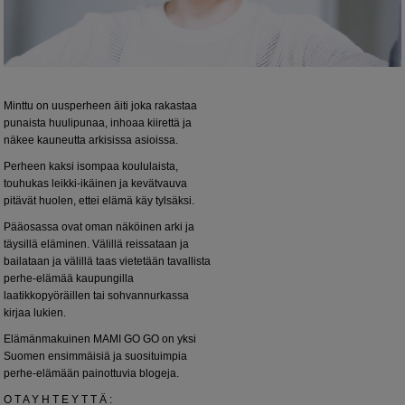
Minttu on uusperheen äiti joka rakastaa
punaista huulipunaa, inhoaa kiirettä ja
näkee kauneutta arkisissa asioissa.
Perheen kaksi isompaa koululaista,
touhukas leikki-ikäinen ja kevätvauva
pitävät huolen, ettei elämä käy tylsäksi.
Pääosassa ovat oman näköinen arki ja
täysillä eläminen. Välillä reissataan ja
bailataan ja välillä taas vietetään tavallista
perhe-elämää kaupungilla
laatikkopyöräillen tai sohvannurkassa
kirjaa lukien.
Elämänmakuinen MAMI GO GO on yksi
Suomen ensimmäisiä ja suosituimpia
perhe-elämään painottuvia blogeja.
O T A Y H T E Y T T Ä :