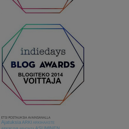
ETSI POSTAUKSIA AVAINSANALLA
Ajatuksia
ARKI
ARKIHAASTE
ASUMINEN
ARKIKUVA
ARVONTA