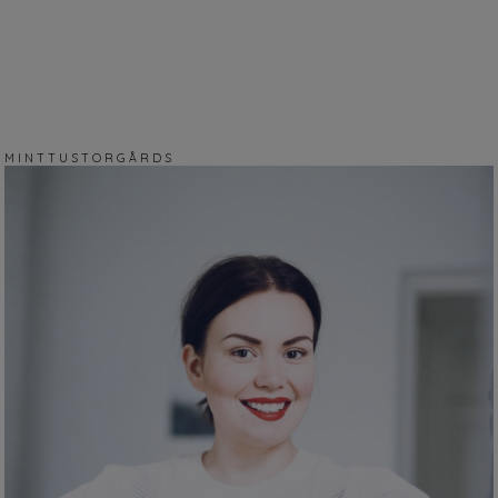
M I N T T U S T O R G Å R D S