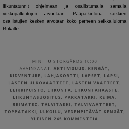
liikuntatunnit ohjelmaan ja osallistumalla samalla
viikkopalkintojen arvontaan. Pääpalkintona kaikkien
osallistujien kesken arvotaan koko perheen seikkailuloma
Rukalle.
MINTTU STORGÅRDS 10:00
AVAINSANAT:
AKTIIVISUUS
,
KENGÄT
,
KIDVENTURE
,
LAHJAKORTTI
,
LAPSET
,
LAPSI
,
LASTEN ULKOVAATTEET
,
LASTEN VAATTEET
,
LEIKKIPUISTO
,
LIIKUNTA
,
LIIKUNTAHAASTE
,
LIIKUNTASUOSITUS
,
PARKATAKKI
,
REIMA
,
REIMATEC
,
TALVITAKKI
,
TALVIVAATTEET
,
TOPPATAKKI
,
ULKOILU
,
VEDENPITÄVÄT KENGÄT
,
YLEINEN
245 KOMMENTTIA