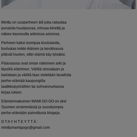
Minttu on uusperheen äiti joka rakastaa
punaista huulipunaa, inhoaa kiirettä ja
näkee kauneutta arkisissa asioissa.
Perheen kaksi isompaa koululaista,
touhukas leikki-ikäinen ja kevätvauva
pitävät huolen, ettei elämä käy tylsäksi.
Pääosassa ovat oman näköinen arki ja
täysillä eläminen. Välillä reissataan ja
bailataan ja välillä taas vietetään tavallista
perhe-elämää kaupungilla
laatikkopyöräillen tai sohvannurkassa
kirjaa lukien.
Elämänmakuinen MAMI GO GO on yksi
Suomen ensimmäisiä ja suosituimpia
perhe-elämään painottuvia blogeja.
O T A Y H T E Y T T Ä :
minttumamigogo@gmail.com