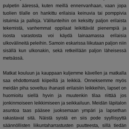
pulpetin ääressä, kuten meillä ennenvanhaan, vaan jopa
tuolien tilalle on hankittu erilaisia keinuvia tai pomppivia
istuimia ja palloja. Välitunteihin on keksitty paljon erilaista
tekemistä, vanhemmat oppilaat leikittävät pienempiä ja
isosta varastosta voi käydä lainaamassa erilaisia
ulkovälineitä peleihin. Samoin eskarissa liikutaan paljon niin
sisällä kun ulkonakin, sekä retkeillään paljon läheisessä
metsässä.
Matkat kouluun ja kauppaan kuljemme kävellen ja matkalla
saa ehdottomasti kiipeillä ja leikkiä. Onneksemme myös
meidän piha soveltuu ihanasti erilaisiin leikkeihin, lapset on
huomioitu siellä hyvin ja muutenkin tilaa riittää jos
jonkinmoiseen leikkimiseen ja seikkailuun. Meidän läpitalon
asuntoa taas pääsee juoksemaan ympäri ja lapsethan
rakastavat sitä. Näistä syistä en siis pode syyllisyyttä
säännöllisten liikuntaharrastusten puutteesta, sillä tiedän