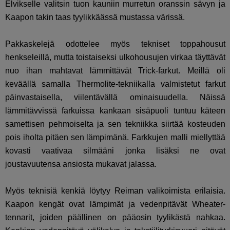
Elvikselle valitsin tuon kauniin murretun oranssin sävyn ja
Kaapon takin taas tyylikkäässä mustassa värissä.
Pakkaskelejä odottelee myös tekniset toppahousut
henkseleillä, mutta toistaiseksi ulkohousujen virkaa täyttävät
nuo ihan mahtavat lämmittävät Trick-farkut. Meillä oli
keväällä samalla Thermolite-tekniikalla valmistetut farkut
päinvastaisella, viilentävällä ominaisuudella. Näissä
lämmitävvissä farkuissa kankaan sisäpuoli tuntuu käteen
samettisen pehmoiselta ja sen tekniikka siirtää kosteuden
pois iholta pitäen sen lämpimänä. Farkkujen malli miellyttää
kovasti vaativaa silmääni jonka lisäksi ne ovat
joustavuutensa ansiosta mukavat jalassa.
Myös teknisiä kenkiä löytyy Reiman valikoimista erilaisia.
Kaapon kengät ovat lämpimät ja vedenpitävät Wheater-
tennarit, joiden päällinen on pääosin tyylikästä nahkaa.