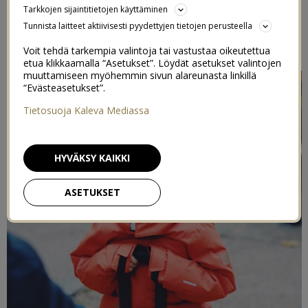
Tarkkojen sijaintitietojen käyttäminen
LAHJAKORTTI REIMALLE
Tunnista laitteet aktiivisesti pyydettyjen tietojen perusteella
17/10/2017
Voit tehdä tarkempia valintoja tai vastustaa oikeutettua
etua klikkaamalla “Asetukset”. Löydät asetukset valintojen
muuttamiseen myöhemmin sivun alareunasta linkillä
“Evästeasetukset”.
Tietosuoja Kaleva Mediassa
HYVÄKSY KAIKKI
ASETUKSET