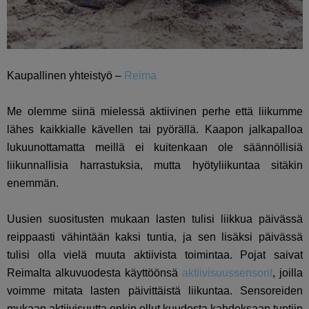
Kaupallinen yhteistyö –
Reima
Me olemme siinä mielessä aktiivinen perhe että liikumme
lähes kaikkialle kävellen tai pyörällä. Kaapon jalkapalloa
lukuunottamatta meillä ei kuitenkaan ole säännöllisiä
liikunnallisia harrastuksia, mutta hyötyliikuntaa sitäkin
enemmän.
Uusien suositusten mukaan lasten tulisi liikkua päivässä
reippaasti vähintään kaksi tuntia, ja sen lisäksi päivässä
tulisi olla vielä muuta aktiivista toimintaa. Pojat saivat
Reimalta alkuvuodesta käyttöönsä
aktiivisuussensorit
, joilla
voimme mitata lasten päivittäistä liikuntaa. Sensoreiden
mukaan aktiivisuutta onkin ollut kuudesta kahdeksaan tuntiin