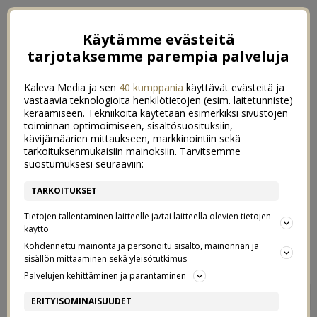
Käytämme evästeitä
tarjotaksemme parempia palveluja
Kaleva Media ja sen
40 kumppania
käyttävät evästeitä ja
vastaavia teknologioita henkilötietojen (esim. laitetunniste)
keräämiseen. Tekniikoita käytetään esimerkiksi sivustojen
toiminnan optimoimiseen, sisältösuosituksiin,
kävijämäärien mittaukseen, markkinointiin sekä
tarkoituksenmukaisiin mainoksiin. Tarvitsemme
suostumuksesi seuraaviin:
TARKOITUKSET
Tietojen tallentaminen laitteelle ja/tai laitteella olevien tietojen
käyttö
Kohdennettu mainonta ja personoitu sisältö, mainonnan ja
sisällön mittaaminen sekä yleisötutkimus
Palvelujen kehittäminen ja parantaminen
MIKÄ LIIKUTTAA?
245
ERITYISOMINAISUUDET
VOITA 200 EURON