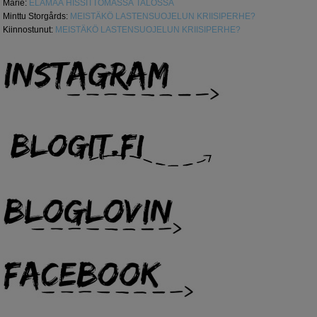
Marie
:
ELÄMÄÄ HISSITTÖMÄSSÄ TALOSSA
Minttu Storgårds
:
MEISTÄKÖ LASTENSUOJELUN KRIISIPERHE?
Kiinnostunut
:
MEISTÄKÖ LASTENSUOJELUN KRIISIPERHE?