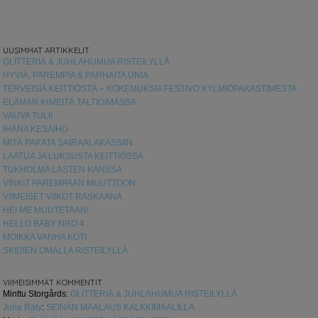
UUSIMMAT ARTIKKELIT
GLITTERIÄ & JUHLAHUMUA RISTEILYLLÄ
HYVIÄ, PAREMPIA & PARHAITA UNIA
TERVEISIÄ KEITTIÖSTÄ – KOKEMUKSIA FESTIVO KYLMIÖPAKASTIMESTA
ELÄMÄN IHMEITÄ TALTIOIMASSA
VAUVA TULI!
IHANA KESÄIHO
MITÄ PAKATA SAIRAALAKASSIIN
LAATUA JA LUKSUSTA KEITTIÖSSÄ
TUKHOLMA LASTEN KANSSA
VINKIT PAREMPAAN MUUTTOON
VIIMEISET VIIKOT RASKAANA
HEI ME MUUTETAAN!
HELLO BABY NRO 4
MOIKKA VANHA KOTI
SKIDIEN OMALLA RISTEILYLLÄ
VIIMEISIMMÄT KOMMENTIT
Minttu Storgårds
:
GLITTERIÄ & JUHLAHUMUA RISTEILYLLÄ
Juha Räty
:
SEINÄN MAALAUS KALKKIMAALILLA