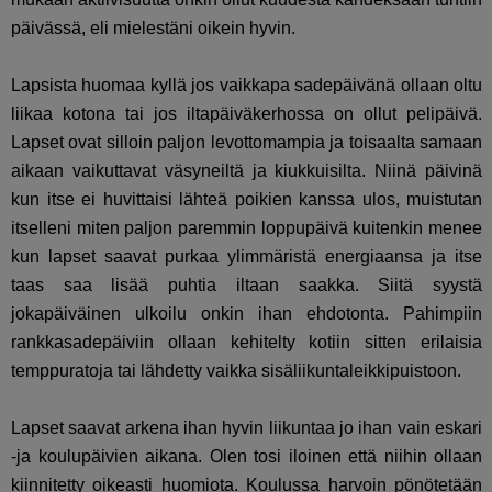
päivässä, eli mielestäni oikein hyvin.
Lapsista huomaa kyllä jos vaikkapa sadepäivänä ollaan oltu
liikaa kotona tai jos iltapäiväkerhossa on ollut pelipäivä.
Lapset ovat silloin paljon levottomampia ja toisaalta samaan
aikaan vaikuttavat väsyneiltä ja kiukkuisilta. Niinä päivinä
kun itse ei huvittaisi lähteä poikien kanssa ulos, muistutan
itselleni miten paljon paremmin loppupäivä kuitenkin menee
kun lapset saavat purkaa ylimmäristä energiaansa ja itse
taas saa lisää puhtia iltaan saakka. Siitä syystä
jokapäiväinen ulkoilu onkin ihan ehdotonta. Pahimpiin
rankkasadepäiviin ollaan kehitelty kotiin sitten erilaisia
temppuratoja tai lähdetty vaikka sisäliikuntaleikkipuistoon.
Lapset saavat arkena ihan hyvin liikuntaa jo ihan vain eskari
-ja koulupäivien aikana. Olen tosi iloinen että niihin ollaan
kiinnitetty oikeasti huomiota. Koulussa harvoin pönötetään