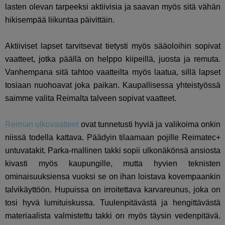
lasten olevan tarpeeksi aktiivisia ja saavan myös sitä vähän
hikisempää liikuntaa päivittäin.
Aktiiviset lapset tarvitsevat tietysti myös sääoloihin sopivat
vaatteet, jotka päällä on helppo kiipeillä, juosta ja remuta.
Vanhempana sitä tahtoo vaatteilta myös laatua, sillä lapset
tosiaan nuohoavat joka paikan. Kaupallisessa yhteistyössä
saimme valita Reimalta talveen sopivat vaatteet.
Reiman ulkovaatteet
ovat tunnetusti hyviä ja valikoima onkin
niissä todella kattava. Päädyin tilaamaan pojille Reimatec+
untuvatakit. Parka-mallinen takki sopii ulkonäkönsä ansiosta
kivasti myös kaupungille, mutta hyvien teknisten
ominaisuuksiensa vuoksi se on ihan loistava kovempaankin
talvikäyttöön. Hupuissa on irroitettava karvareunus, joka on
tosi hyvä lumituiskussa. Tuulenpitävästä ja hengittävästä
materiaalista valmistettu takki on myös täysin vedenpitävä.