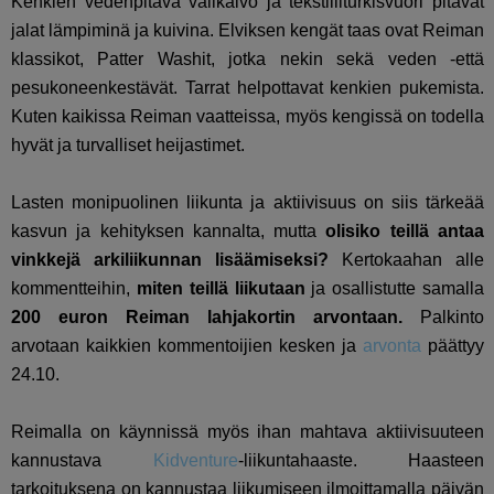
Kenkien vedenpitävä välikalvo ja tekstiiliturkisvuori pitävät
jalat lämpiminä ja kuivina. Elviksen kengät taas ovat Reiman
klassikot, Patter Washit, jotka nekin sekä veden -että
pesukoneenkestävät. Tarrat helpottavat kenkien pukemista.
Kuten kaikissa Reiman vaatteissa, myös kengissä on todella
hyvät ja turvalliset heijastimet.
Lasten monipuolinen liikunta ja aktiivisuus on siis tärkeää
kasvun ja kehityksen kannalta, mutta
olisiko teillä antaa
vinkkejä arkiliikunnan lisäämiseksi?
Kertokaahan alle
kommentteihin,
miten teillä liikutaan
ja osallistutte samalla
200 euron Reiman lahjakortin arvontaan.
Palkinto
arvotaan kaikkien kommentoijien kesken ja
arvonta
päättyy
24.10.
Reimalla on käynnissä myös ihan mahtava aktiivisuuteen
kannustava
Kidventure
-liikuntahaaste. Haasteen
tarkoituksena on kannustaa liikumiseen ilmoittamalla päivän