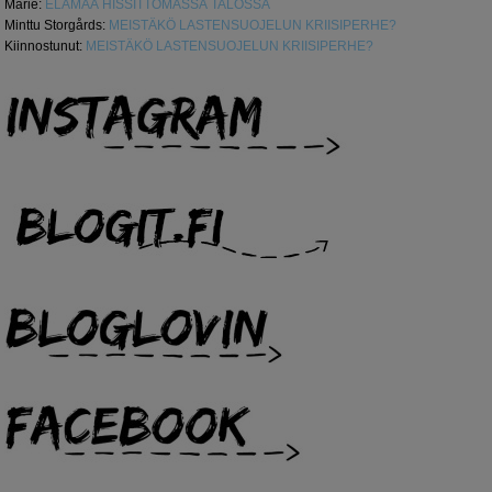
Marie
:
ELÄMÄÄ HISSITTÖMÄSSÄ TALOSSA
Minttu Storgårds
:
MEISTÄKÖ LASTENSUOJELUN KRIISIPERHE?
Kiinnostunut
:
MEISTÄKÖ LASTENSUOJELUN KRIISIPERHE?