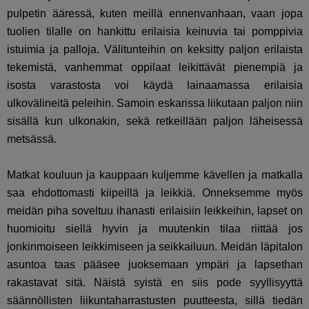
pulpetin ääressä, kuten meillä ennenvanhaan, vaan jopa
tuolien tilalle on hankittu erilaisia keinuvia tai pomppivia
istuimia ja palloja. Välitunteihin on keksitty paljon erilaista
tekemistä, vanhemmat oppilaat leikittävät pienempiä ja
isosta varastosta voi käydä lainaamassa erilaisia
ulkovälineitä peleihin. Samoin eskarissa liikutaan paljon niin
sisällä kun ulkonakin, sekä retkeillään paljon läheisessä
metsässä.
Matkat kouluun ja kauppaan kuljemme kävellen ja matkalla
saa ehdottomasti kiipeillä ja leikkiä. Onneksemme myös
meidän piha soveltuu ihanasti erilaisiin leikkeihin, lapset on
huomioitu siellä hyvin ja muutenkin tilaa riittää jos
jonkinmoiseen leikkimiseen ja seikkailuun. Meidän läpitalon
asuntoa taas pääsee juoksemaan ympäri ja lapsethan
rakastavat sitä. Näistä syistä en siis pode syyllisyyttä
säännöllisten liikuntaharrastusten puutteesta, sillä tiedän