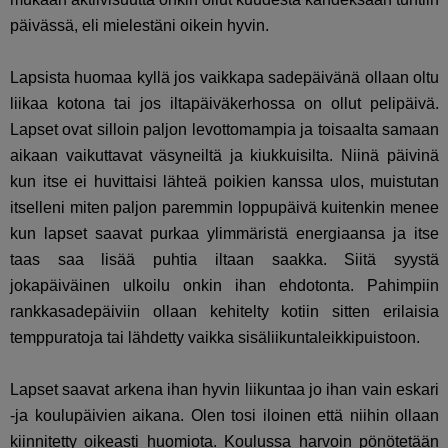
päivässä, eli mielestäni oikein hyvin.
Lapsista huomaa kyllä jos vaikkapa sadepäivänä ollaan oltu
liikaa kotona tai jos iltapäiväkerhossa on ollut pelipäivä.
Lapset ovat silloin paljon levottomampia ja toisaalta samaan
aikaan vaikuttavat väsyneiltä ja kiukkuisilta. Niinä päivinä
kun itse ei huvittaisi lähteä poikien kanssa ulos, muistutan
itselleni miten paljon paremmin loppupäivä kuitenkin menee
kun lapset saavat purkaa ylimmäristä energiaansa ja itse
taas saa lisää puhtia iltaan saakka. Siitä syystä
jokapäiväinen ulkoilu onkin ihan ehdotonta. Pahimpiin
rankkasadepäiviin ollaan kehitelty kotiin sitten erilaisia
temppuratoja tai lähdetty vaikka sisäliikuntaleikkipuistoon.
Lapset saavat arkena ihan hyvin liikuntaa jo ihan vain eskari
-ja koulupäivien aikana. Olen tosi iloinen että niihin ollaan
kiinnitetty oikeasti huomiota. Koulussa harvoin pönötetään