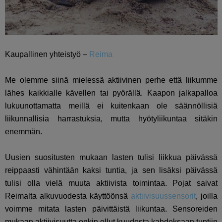
Kaupallinen yhteistyö –
Reima
Me olemme siinä mielessä aktiivinen perhe että liikumme
lähes kaikkialle kävellen tai pyörällä. Kaapon jalkapalloa
lukuunottamatta meillä ei kuitenkaan ole säännöllisiä
liikunnallisia harrastuksia, mutta hyötyliikuntaa sitäkin
enemmän.
Uusien suositusten mukaan lasten tulisi liikkua päivässä
reippaasti vähintään kaksi tuntia, ja sen lisäksi päivässä
tulisi olla vielä muuta aktiivista toimintaa. Pojat saivat
Reimalta alkuvuodesta käyttöönsä
aktiivisuussensorit
, joilla
voimme mitata lasten päivittäistä liikuntaa. Sensoreiden
mukaan aktiivisuutta onkin ollut kuudesta kahdeksaan tuntiin