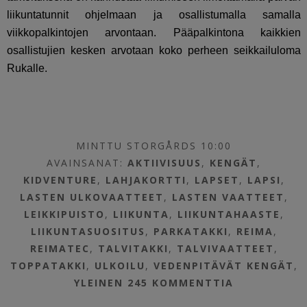
liikuntatunnit ohjelmaan ja osallistumalla samalla
viikkopalkintojen arvontaan. Pääpalkintona kaikkien
osallistujien kesken arvotaan koko perheen seikkailuloma
Rukalle.
MINTTU STORGÅRDS 10:00
AVAINSANAT:
AKTIIVISUUS
,
KENGÄT
,
KIDVENTURE
,
LAHJAKORTTI
,
LAPSET
,
LAPSI
,
LASTEN ULKOVAATTEET
,
LASTEN VAATTEET
,
LEIKKIPUISTO
,
LIIKUNTA
,
LIIKUNTAHAASTE
,
LIIKUNTASUOSITUS
,
PARKATAKKI
,
REIMA
,
REIMATEC
,
TALVITAKKI
,
TALVIVAATTEET
,
TOPPATAKKI
,
ULKOILU
,
VEDENPITÄVÄT KENGÄT
,
YLEINEN
245 KOMMENTTIA