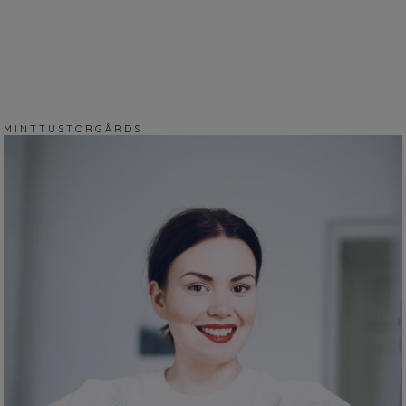
M I N T T U S T O R G Å R D S