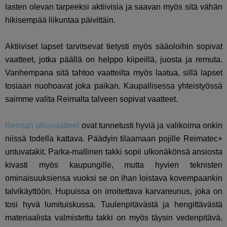
lasten olevan tarpeeksi aktiivisia ja saavan myös sitä vähän
hikisempää liikuntaa päivittäin.
Aktiiviset lapset tarvitsevat tietysti myös sääoloihin sopivat
vaatteet, jotka päällä on helppo kiipeillä, juosta ja remuta.
Vanhempana sitä tahtoo vaatteilta myös laatua, sillä lapset
tosiaan nuohoavat joka paikan. Kaupallisessa yhteistyössä
saimme valita Reimalta talveen sopivat vaatteet.
Reiman ulkovaatteet
ovat tunnetusti hyviä ja valikoima onkin
niissä todella kattava. Päädyin tilaamaan pojille Reimatec+
untuvatakit. Parka-mallinen takki sopii ulkonäkönsä ansiosta
kivasti myös kaupungille, mutta hyvien teknisten
ominaisuuksiensa vuoksi se on ihan loistava kovempaankin
talvikäyttöön. Hupuissa on irroitettava karvareunus, joka on
tosi hyvä lumituiskussa. Tuulenpitävästä ja hengittävästä
materiaalista valmistettu takki on myös täysin vedenpitävä.