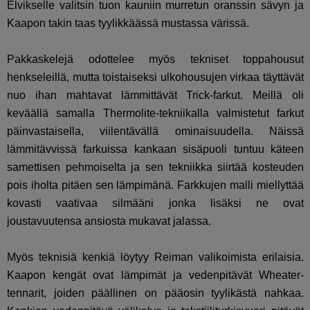
Elvikselle valitsin tuon kauniin murretun oranssin sävyn ja
Kaapon takin taas tyylikkäässä mustassa värissä.
Pakkaskelejä odottelee myös tekniset toppahousut
henkseleillä, mutta toistaiseksi ulkohousujen virkaa täyttävät
nuo ihan mahtavat lämmittävät Trick-farkut. Meillä oli
keväällä samalla Thermolite-tekniikalla valmistetut farkut
päinvastaisella, viilentävällä ominaisuudella. Näissä
lämmitävvissä farkuissa kankaan sisäpuoli tuntuu käteen
samettisen pehmoiselta ja sen tekniikka siirtää kosteuden
pois iholta pitäen sen lämpimänä. Farkkujen malli miellyttää
kovasti vaativaa silmääni jonka lisäksi ne ovat
joustavuutensa ansiosta mukavat jalassa.
Myös teknisiä kenkiä löytyy Reiman valikoimista erilaisia.
Kaapon kengät ovat lämpimät ja vedenpitävät Wheater-
tennarit, joiden päällinen on pääosin tyylikästä nahkaa.