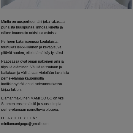
Minttu on uusperheen äiti joka rakastaa
punaista huulipunaa, inhoaa kiirettä ja
näkee kauneutta arkisissa asioissa.
Perheen kaksi isompaa koululaista,
touhukas leikki-ikäinen ja kevätvauva
pitävät huolen, ettei elämä käy tylsäksi.
Pääosassa ovat oman näköinen arki ja
täysillä eläminen. Välillä reissataan ja
bailataan ja välillä taas vietetään tavallista
perhe-elämää kaupungilla
laatikkopyöräillen tai sohvannurkassa
kirjaa lukien.
Elämänmakuinen MAMI GO GO on yksi
Suomen ensimmäisiä ja suosituimpia
perhe-elämään painottuvia blogeja.
O T A Y H T E Y T T Ä :
minttumamigogo@gmail.com