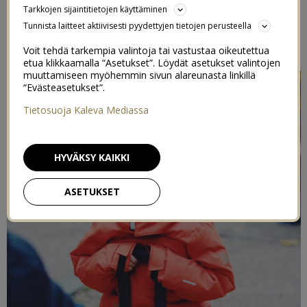
Tarkkojen sijaintitietojen käyttäminen
LAHJAKORTTI REIMALLE
Tunnista laitteet aktiivisesti pyydettyjen tietojen perusteella
17/10/2017
Voit tehdä tarkempia valintoja tai vastustaa oikeutettua
etua klikkaamalla “Asetukset”. Löydät asetukset valintojen
muuttamiseen myöhemmin sivun alareunasta linkillä
“Evästeasetukset”.
Tietosuoja Kaleva Mediassa
HYVÄKSY KAIKKI
ASETUKSET