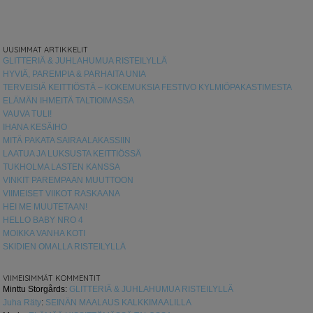
UUSIMMAT ARTIKKELIT
GLITTERIÄ & JUHLAHUMUA RISTEILYLLÄ
HYVIÄ, PAREMPIA & PARHAITA UNIA
TERVEISIÄ KEITTIÖSTÄ – KOKEMUKSIA FESTIVO KYLMIÖPAKASTIMESTA
ELÄMÄN IHMEITÄ TALTIOIMASSA
VAUVA TULI!
IHANA KESÄIHO
MITÄ PAKATA SAIRAALAKASSIIN
LAATUA JA LUKSUSTA KEITTIÖSSÄ
TUKHOLMA LASTEN KANSSA
VINKIT PAREMPAAN MUUTTOON
VIIMEISET VIIKOT RASKAANA
HEI ME MUUTETAAN!
HELLO BABY NRO 4
MOIKKA VANHA KOTI
SKIDIEN OMALLA RISTEILYLLÄ
VIIMEISIMMÄT KOMMENTIT
Minttu Storgårds
:
GLITTERIÄ & JUHLAHUMUA RISTEILYLLÄ
Juha Räty
:
SEINÄN MAALAUS KALKKIMAALILLA