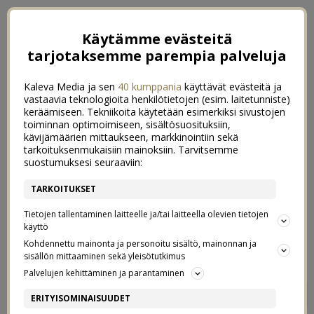
Käytämme evästeitä
tarjotaksemme parempia palveluja
Kaleva Media ja sen
40 kumppania
käyttävät evästeitä ja
vastaavia teknologioita henkilötietojen (esim. laitetunniste)
keräämiseen. Tekniikoita käytetään esimerkiksi sivustojen
toiminnan optimoimiseen, sisältösuosituksiin,
kävijämäärien mittaukseen, markkinointiin sekä
tarkoituksenmukaisiin mainoksiin. Tarvitsemme
suostumuksesi seuraaviin:
TARKOITUKSET
Tietojen tallentaminen laitteelle ja/tai laitteella olevien tietojen
käyttö
Kohdennettu mainonta ja personoitu sisältö, mainonnan ja
sisällön mittaaminen sekä yleisötutkimus
Palvelujen kehittäminen ja parantaminen
MIKÄ LIIKUTTAA?
245
ERITYISOMINAISUUDET
VOITA 200 EURON