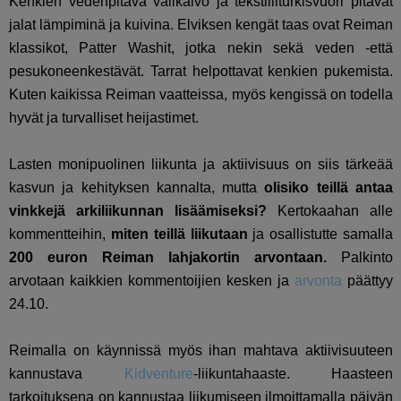
Kenkien vedenpitävä välikalvo ja tekstiiliturkisvuori pitävät
jalat lämpiminä ja kuivina. Elviksen kengät taas ovat Reiman
klassikot, Patter Washit, jotka nekin sekä veden -että
pesukoneenkestävät. Tarrat helpottavat kenkien pukemista.
Kuten kaikissa Reiman vaatteissa, myös kengissä on todella
hyvät ja turvalliset heijastimet.
Lasten monipuolinen liikunta ja aktiivisuus on siis tärkeää
kasvun ja kehityksen kannalta, mutta
olisiko teillä antaa
vinkkejä arkiliikunnan lisäämiseksi?
Kertokaahan alle
kommentteihin,
miten teillä liikutaan
ja osallistutte samalla
200 euron Reiman lahjakortin arvontaan.
Palkinto
arvotaan kaikkien kommentoijien kesken ja
arvonta
päättyy
24.10.
Reimalla on käynnissä myös ihan mahtava aktiivisuuteen
kannustava
Kidventure
-liikuntahaaste. Haasteen
tarkoituksena on kannustaa liikumiseen ilmoittamalla päivän