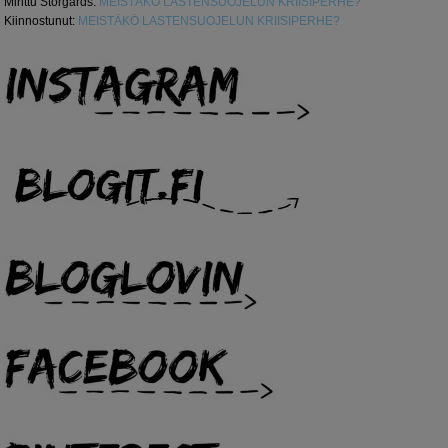
Minttu Storgårds
:
MEISTÄKÖ LASTENSUOJELUN KRIISIPERHE?
Kiinnostunut
:
MEISTÄKÖ LASTENSUOJELUN KRIISIPERHE?