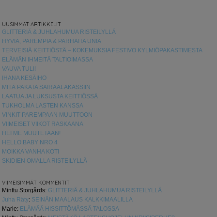
UUSIMMAT ARTIKKELIT
GLITTERIÄ & JUHLAHUMUA RISTEILYLLÄ
HYVIÄ, PAREMPIA & PARHAITA UNIA
TERVEISIÄ KEITTIÖSTÄ – KOKEMUKSIA FESTIVO KYLMIÖPAKASTIMESTA
ELÄMÄN IHMEITÄ TALTIOIMASSA
VAUVA TULI!
IHANA KESÄIHO
MITÄ PAKATA SAIRAALAKASSIIN
LAATUA JA LUKSUSTA KEITTIÖSSÄ
TUKHOLMA LASTEN KANSSA
VINKIT PAREMPAAN MUUTTOON
VIIMEISET VIIKOT RASKAANA
HEI ME MUUTETAAN!
HELLO BABY NRO 4
MOIKKA VANHA KOTI
SKIDIEN OMALLA RISTEILYLLÄ
VIIMEISIMMÄT KOMMENTIT
Minttu Storgårds
:
GLITTERIÄ & JUHLAHUMUA RISTEILYLLÄ
Juha Räty
:
SEINÄN MAALAUS KALKKIMAALILLA
Marie
:
ELÄMÄÄ HISSITTÖMÄSSÄ TALOSSA