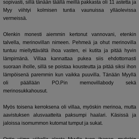
sopivasti, sillä tänään täällä meillä pakkasta oli 11 astetta ja
Myy viihtyi kolmisen tuntia vaunuissa ylläolevissa
vermeissä.
Olenkin monesti aiemmin kertonut vannovani, etenkin
talvella, merinovillan nimeen. Pehmeä ja ohut merinovilla
tuntuu miellyttävältä ihoa vasten, ei kutita ja pitää hyvin
lämpimänä. Villaa kannattaa pukea siis ehdottomasti
suoraan iholle, sillä se poistaa kousteutta ja pitää siksi ihon
lämpöisenä paremmin kun vaikka puuvilla. Tänään Myyllä
oli päällään PO.Pin mernovillabody sekä
merinosukkahousut.
Myös toisena kerroksena oli villaa, myöskin merinoa, mutta
aavistuksen alusvaatteita paksumpi haalari. Käsissä ja
jaloissa isomummon kutomat tumput ja sukat.