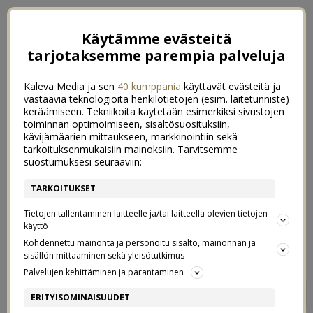
Käytämme evästeitä
tarjotaksemme parempia palveluja
Kaleva Media ja sen
40 kumppania
käyttävät evästeitä ja
vastaavia teknologioita henkilötietojen (esim. laitetunniste)
keräämiseen. Tekniikoita käytetään esimerkiksi sivustojen
toiminnan optimoimiseen, sisältösuosituksiin,
kävijämäärien mittaukseen, markkinointiin sekä
tarkoituksenmukaisiin mainoksiin. Tarvitsemme
suostumuksesi seuraaviin:
TARKOITUKSET
Tietojen tallentaminen laitteelle ja/tai laitteella olevien tietojen
käyttö
Kohdennettu mainonta ja personoitu sisältö, mainonnan ja
sisällön mittaaminen sekä yleisötutkimus
Palvelujen kehittäminen ja parantaminen
MITÄ PUKEA VAUVALLE ULOS
6
ERITYISOMINAISUUDET
24/01/2019