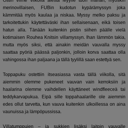
Ostin viime viikolla alesta Myylle tuon ihanan, myöskin
merinovillaisen, FUBin kudotun kypärämyssyn joka
kämmitää myös kaulaa ja niskaa. Myssy melko paksu ja
tarkoitettukin käytettäväski ihan sellaisenaan, eikä toisen
hatun alla. Tänään kuitenkin pistin siihen päälle vielä
kotimaisen Rouhea Knitsin villamyssyn. Ihan lämmön takia,
mutta myös siksi, että ainakin meidän vauvalla myssy
saattaa pyöriä päässä paljonkin, jolloin korva saattaa olla
vahingossa ihan paljaana ja tällä tyylillä saan estettyä sen.
Toppapuku ostettiin itseasiassa vasta tällä viikolla, sitä
aiemmin olemme pukeneet vauvan vain kerroksiin ja
haalarina olemme vaihdellen käyttäneet windfleeceä tai
teddykarvapukua. Eipä sille toppahaalarille ole aiemmin
edes ollut tarvetta, kun vauva kuitenkin ulkoillessa on aina
vaunuissa ja lämpöpussissa.
Villatumppujen – ja sukkien lisäksi laitoin vauvalle