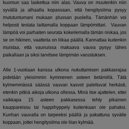
kuomun saa laskettua niin alas. Vauva on muutenkin niin
syvällä ja alhaalla kopassaan, että hengitysilma pysyy
mututuntumani mukaan plussan puolella. Tämänhän voi
helposti testata laittamalla koppaan lämpömittari. Vauvan
lämpöä voi parhaiten seurata kokeilemalla tämän niskaa, jos
se on hikinen, vaatteita on liikaa päällä. Kannattaa kuitenkin
muistaa, että vaunuissa makaava vauva pysyy lähes
paikallaan ja siksi tarvitsee lämpimän varustuksen.
Alle 1-vuotiaan kanssa ulkona nukuttamisen pakkasrajaa
pidetään yleisimmin kymmenen asteen tietämillä. Tätä
kylmemmässä säässä vauvan kasvot paleltuvat herkästi,
etenkin pitkiä aikoja ulkona ollessa. Minä itse ajattelen, ettei
vaikkapa 15 asteen pakkasessa tehty pikainen
kauppareissu tai happihyppely kuitenkaan ole pahaksi.
Kunhan vauvalla on tarpeeksi päällä ja pakattuna syvälle
koppaan, jottei hengitysilma ole liian kylmää.