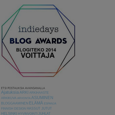
ETSI POSTAUKSIA AVAINSANALLA
Ajatuksia
ARKI
ARKIHAASTE
ASUMINEN
ARKIKUVA
ARVONTA
ELÄMÄ
BLOGGAAMINEN
ESPANJA
HASSUT JUTUT
FINNISH DESIGN
HELSINKI
HYVINVOINTI
JUHLAT