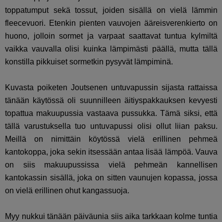
toppatumput sekä tossut, joiden sisällä on vielä lämmin
fleecevuori. Etenkin pienten vauvojen ääreisverenkierto on
huono, jolloin sormet ja varpaat saattavat tuntua kylmiltä
vaikka vauvalla olisi kuinka lämpimästi päällä, mutta tällä
konstilla pikkuiset sormetkin pysyvät lämpiminä.
Kuvasta poiketen Joutsenen untuvapussin sijasta rattaissa
tänään käytössä oli suunnilleen äitiyspakkauksen kevyesti
topattua makuupussia vastaava pussukka. Tämä siksi, että
tällä varustuksella tuo untuvapussi olisi ollut liian paksu.
Meillä on nimittäin köytössä vielä erillinen pehmeä
kantokoppa, joka sekin itsessään antaa lisää lämpöä. Vauva
on siis makuupussissa vielä pehmeän kannellisen
kantokassin sisällä, joka on sitten vaunujen kopassa, jossa
on vielä erillinen ohut kangassuoja.
Myy nukkui tänään päiväunia siis aika tarkkaan kolme tuntia