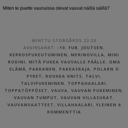
Miten te puette vaunuissa olevat vauvat näillä säillä?
MINTTU STORGÅRDS 22:20
AVAINSANAT:
-10
,
FUB
,
JOUTSEN
,
KERROSPUKEUTUMINEN
,
MERINOVILLA
,
MINI
RODINI
,
MITÄ PUKEA VAUVALLE PÄÄLLE
,
OMA
ELÄMÄ
,
PAKKANEN
,
PAKKASRAJA
,
POLARN O
PYRET
,
ROUHEA KNITS
,
TALVI
,
TALVIPUKEMINEN
,
TOPPAHAALARI
,
TOPPATÖPPÖSET
,
VAUVA
,
VAUVAN PUKEMINEN
,
VAUVAN TUMPUT
,
VAUVAN VILLASUKAT
,
VAUVANVAATTEET
,
VILLAHAALARI
,
YLEINEN
6
KOMMENTTIA