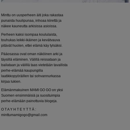
Minttu on uusperheen äiti joka rakastaa
punaista huulipunaa, inhoaa kiirettä ja
näkee kauneutta arkisissa asioissa.
Perheen kaksi isompaa koululaista,
touhukas leikki-ikäinen ja kevätvauva
pitävät huolen, ettei elämä käy tylsäksi.
Pääosassa ovat oman näköinen arki ja
täysillä eläminen. Välillä reissataan ja
bailataan ja välillä taas vietetään tavallista
perhe-elämää kaupungilla
laatikkopyöräillen tai sohvannurkassa
kirjaa lukien.
Elämänmakuinen MAMI GO GO on yksi
Suomen ensimmäisiä ja suosituimpia
perhe-elämään painottuvia blogeja.
O T A Y H T E Y T T Ä :
minttumamigogo@gmail.com