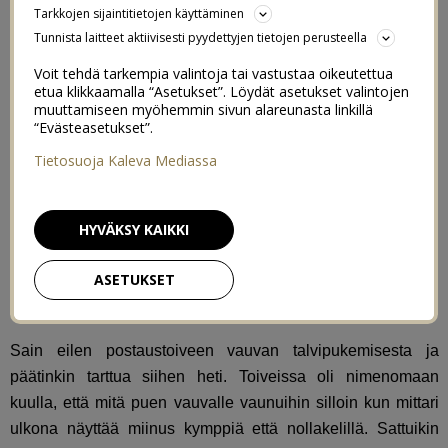
Tarkkojen sijaintitietojen käyttäminen
Tunnista laitteet aktiivisesti pyydettyjen tietojen perusteella
Voit tehdä tarkempia valintoja tai vastustaa oikeutettua
etua klikkaamalla “Asetukset”. Löydät asetukset valintojen
muuttamiseen myöhemmin sivun alareunasta linkillä
“Evästeasetukset”.
Tietosuoja Kaleva Mediassa
HYVÄKSY KAIKKI
ASETUKSET
Sain eilen postaustoiveen vauvan talvipukemisesta ja
päätinkin tarttua siihen heti. Toiveissa oli nimenomaan
kuulla, että mitä puen vauvalle vaunuihin silloin kun mittari
ulkona näyttää miinus kymppiä että nollakelillä. Sattuikin