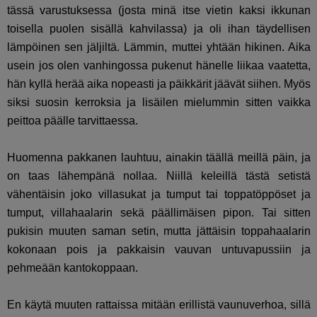
tässä varustuksessa (josta minä itse vietin kaksi ikkunan
toisella puolen sisällä kahvilassa) ja oli ihan täydellisen
lämpöinen sen jäljiltä. Lämmin, muttei yhtään hikinen. Aika
usein jos olen vanhingossa pukenut hänelle liikaa vaatetta,
hän kyllä herää aika nopeasti ja päikkärit jäävät siihen. Myös
siksi suosin kerroksia ja lisäilen mielummin sitten vaikka
peittoa päälle tarvittaessa.
Huomenna pakkanen lauhtuu, ainakin täällä meillä päin, ja
on taas lähempänä nollaa. Niillä keleillä tästä setistä
vähentäisin joko villasukat ja tumput tai toppatöppöset ja
tumput, villahaalarin sekä päällimäisen pipon. Tai sitten
pukisin muuten saman setin, mutta jättäisin toppahaalarin
kokonaan pois ja pakkaisin vauvan untuvapussiin ja
pehmeään kantokoppaan.
En käytä muuten rattaissa mitään erillistä vaunuverhoa, sillä