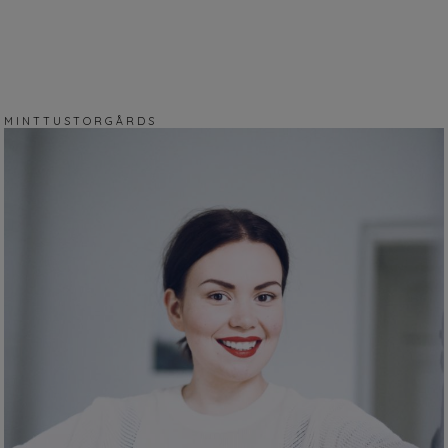
M I N T T U S T O R G Å R D S