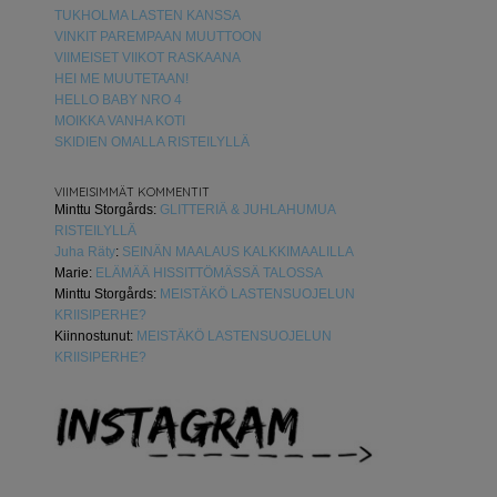
TUKHOLMA LASTEN KANSSA
VINKIT PAREMPAAN MUUTTOON
VIIMEISET VIIKOT RASKAANA
HEI ME MUUTETAAN!
HELLO BABY NRO 4
MOIKKA VANHA KOTI
SKIDIEN OMALLA RISTEILYLLÄ
VIIMEISIMMÄT KOMMENTIT
Minttu Storgårds
:
GLITTERIÄ & JUHLAHUMUA
RISTEILYLLÄ
Juha Räty
:
SEINÄN MAALAUS KALKKIMAALILLA
Marie
:
ELÄMÄÄ HISSITTÖMÄSSÄ TALOSSA
Minttu Storgårds
:
MEISTÄKÖ LASTENSUOJELUN
KRIISIPERHE?
Kiinnostunut
:
MEISTÄKÖ LASTENSUOJELUN
KRIISIPERHE?