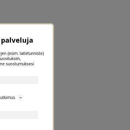
palveluja
jen (esim. laitetunniste)
uosituksiin,
emme suostumuksesi
tutkimus