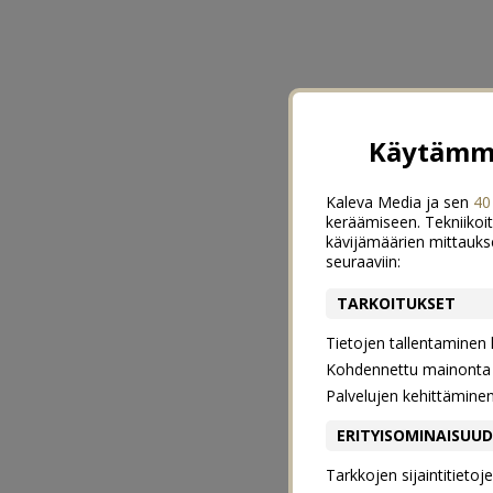
Käytämme
Kaleva Media ja sen
40
keräämiseen. Tekniikoit
kävijämäärien mittauks
seuraaviin:
TARKOITUKSET
Tietojen tallentaminen la
Kohdennettu mainonta j
Palvelujen kehittämine
ERITYISOMINAISUU
Tarkkojen sijaintitieto