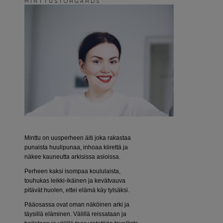
M I N T T U S T O R G Å R D S
Minttu on uusperheen äiti joka rakastaa
punaista huulipunaa, inhoaa kiirettä ja
näkee kauneutta arkisissa asioissa.
Perheen kaksi isompaa koululaista,
touhukas leikki-ikäinen ja kevätvauva
pitävät huolen, ettei elämä käy tylsäksi.
Pääosassa ovat oman näköinen arki ja
täysillä eläminen. Välillä reissataan ja