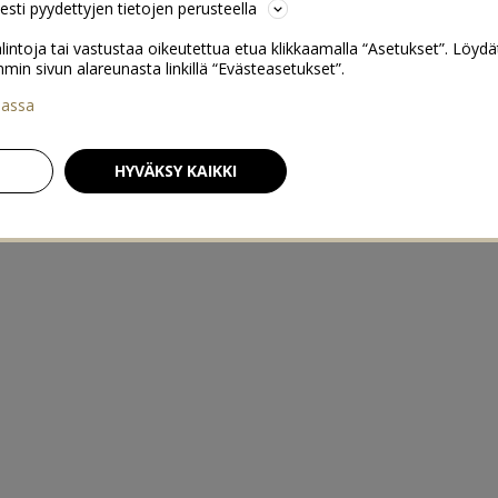
sesti pyydettyjen tietojen perusteella
lintoja tai vastustaa oikeutettua etua klikkaamalla “Asetukset”. Löydä
 sivun alareunasta linkillä “Evästeasetukset”.
iassa
HYVÄKSY KAIKKI