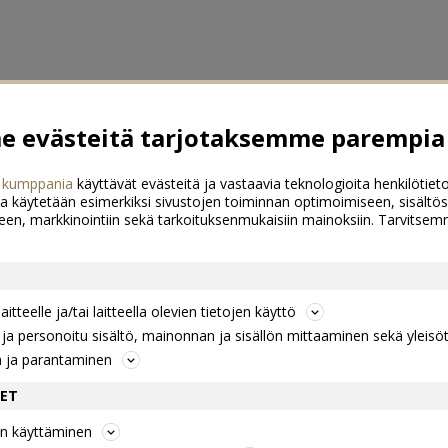
 evästeitä tarjotaksemme parempia 
 kumppania
käyttävät evästeitä ja vastaavia teknologioita henkilötieto
a käytetään esimerkiksi sivustojen toiminnan optimoimiseen, sisältös
een, markkinointiin sekä tarkoituksenmukaisiin mainoksiin. Tarvits
itteelle ja/tai laitteella olevien tietojen käyttö
a personoitu sisältö, mainonnan ja sisällön mittaaminen sekä yleisö
n ja parantaminen
DET
jen käyttäminen