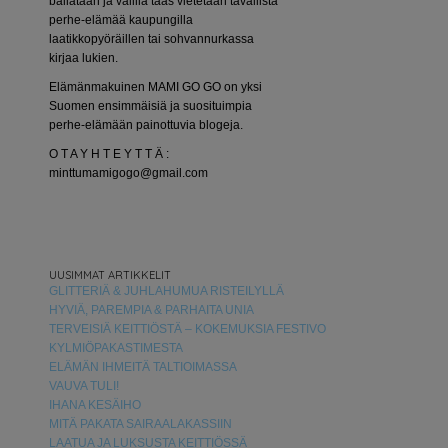
bailataan ja välillä taas vietetään tavallista
perhe-elämää kaupungilla
laatikkopyöräillen tai sohvannurkassa
kirjaa lukien.
Elämänmakuinen MAMI GO GO on yksi
Suomen ensimmäisiä ja suosituimpia
perhe-elämään painottuvia blogeja.
O T A Y H T E Y T T Ä :
minttumamigogo@gmail.com
UUSIMMAT ARTIKKELIT
GLITTERIÄ & JUHLAHUMUA RISTEILYLLÄ
HYVIÄ, PAREMPIA & PARHAITA UNIA
TERVEISIÄ KEITTIÖSTÄ – KOKEMUKSIA FESTIVO
KYLMIÖPAKASTIMESTA
ELÄMÄN IHMEITÄ TALTIOIMASSA
VAUVA TULI!
IHANA KESÄIHO
MITÄ PAKATA SAIRAALAKASSIIN
LAATUA JA LUKSUSTA KEITTIÖSSÄ